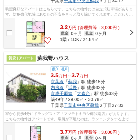
千葉県
千葉市中央区
蘇我
３丁目34-17
眺望良好なアパートはこちらです。こちらの物件には自走式駐車場がありま
す。防犯強化地域はあなたの不安をきっと取り除いてくれます。こだわりポ
イント満載のそが野ハイツ。エバンス...
3.2
万
円
(管理費等：3,000円 )
0ヶ月
0ヶ月
敷金
礼金
1階 / 1DK / 24.84㎡
蘇我野ハウス
賃貸 | アパート
敷0
礼0
3.5
3.7
万円～
万円
京葉線
「
蘇我
」駅 徒歩15分
内房線
「
浜野
」駅 徒歩33分
京成千原線
「
大森台
」駅 徒歩33分
築49年 / 29.00㎡～30.78㎡
千葉県
千葉市中央区
蘇我
２丁目27-33
家から徒歩4分にドラッグストア「マツモトキヨシ蘇我南店」があります。
こちらの物件はアパートです。場所が平坦なのは、ランニングをする上で抑
えたいポイントですね。当社イチオシの...
3.7
万
円
(管理費等：3,000円 )
0ヶ月
0ヶ月
敷金
礼金