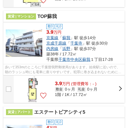
TOP蘇我
賃貸 | マンション
敷0
礼0
3.9
万円
京葉線
「
蘇我
」駅 徒歩14分
京成千原線
「
千葉寺
」駅 徒歩30分
内房線
「
浜野
」駅 徒歩37分
築38年 / 17.72㎡
千葉県
千葉市中央区
蘇我
１丁目17-28
歩いて353mのところに千葉曽我野郵便局があります。始発駅に近いので、
朝のラッシュ時にも電車に座りやすいです。犯罪に巻き込まれないために防
犯強化地域があります。「TOP蘇我」の物...
3.9
万
円
(管理費等：- )
0ヶ月
0ヶ月
敷金
礼金
1階 / 1K / 17.72㎡
エステートピアシティ5
賃貸 | アパート
敷0
礼0
4
万円