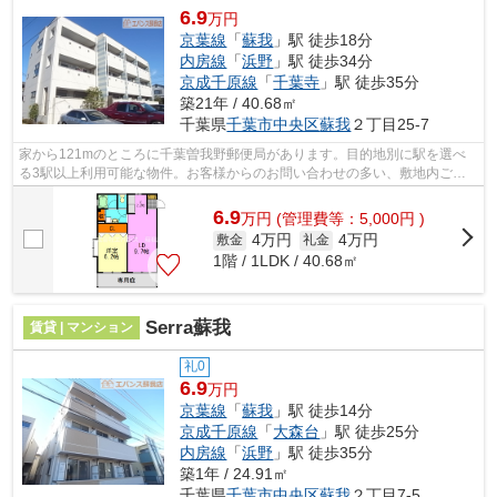
6.9
万円
京葉線
「
蘇我
」駅 徒歩18分
内房線
「
浜野
」駅 徒歩34分
京成千原線
「
千葉寺
」駅 徒歩35分
築21年 / 40.68㎡
千葉県
千葉市中央区
蘇我
２丁目25-7
家から121mのところに千葉曽我野郵便局があります。目的地別に駅を選べ
る3駅以上利用可能な物件。お客様からのお問い合わせの多い、敷地内ごみ
置き場があります。ぜひ一度見ていただき...
6.9
万
円
(管理費等：5,000円 )
4万円
4万円
敷金
礼金
1階 / 1LDK / 40.68㎡
Serra蘇我
賃貸 | マンション
礼0
6.9
万円
京葉線
「
蘇我
」駅 徒歩14分
京成千原線
「
大森台
」駅 徒歩25分
内房線
「
浜野
」駅 徒歩35分
築1年 / 24.91㎡
千葉県
千葉市中央区
蘇我
２丁目7-5