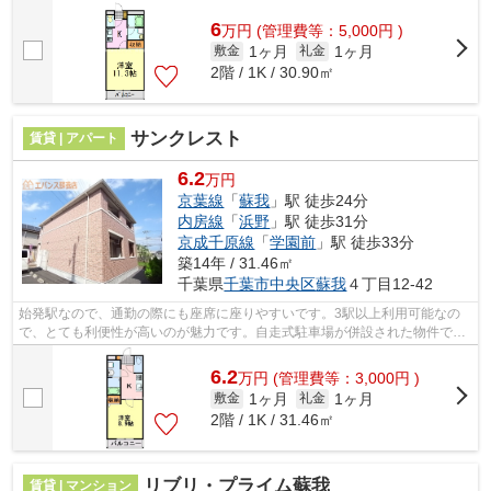
たい、「リバパレス蘇我」です。エバン...
6
万
円
(管理費等：5,000円 )
1ヶ月
1ヶ月
敷金
礼金
2階 / 1K / 30.90㎡
サンクレスト
賃貸 | アパート
6.2
万円
京葉線
「
蘇我
」駅 徒歩24分
内房線
「
浜野
」駅 徒歩31分
京成千原線
「
学園前
」駅 徒歩33分
築14年 / 31.46㎡
千葉県
千葉市中央区
蘇我
４丁目12-42
始発駅なので、通勤の際にも座席に座りやすいです。3駅以上利用可能なの
で、とても利便性が高いのが魅力です。自走式駐車場が併設された物件で
す。「サンクレスト」のここがイチオシ。...
6.2
万
円
(管理費等：3,000円 )
1ヶ月
1ヶ月
敷金
礼金
2階 / 1K / 31.46㎡
リブリ・プライム蘇我
賃貸 | マンション