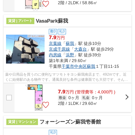
2階 / 2LDK / 58.86㎡
VasaPark蘇我
賃貸 | アパート
敷0
礼0
7.9
万円
京葉線
「
蘇我
」駅 徒歩10分
京成千原線
「
大森台
」駅 徒歩29分
内房線
「
浜野
」駅 徒歩39分
築1年未満 / 29.60㎡
千葉県
千葉市中央区
蘇我
１丁目11-15
薬や日用品を買うのに便利なマツモトキヨシ蘇我南店まで、492mです。近
くに始発駅のある物件です。通風良好な条件は健康面でも大切です。そんな
観点からもおすすめの物件をご提供しま...
7.9
万
円
(管理費等：4,000円 )
0ヶ月
0ヶ月
敷金
礼金
2階 / 1LDK / 29.60㎡
フォーシーズン蘇我壱番館
賃貸 | マンション
礼0