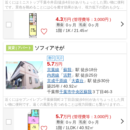
近くにはミニストップ千葉今井店(徒歩4分)がありちょっとした買い物に便利
です。景色を眺めることには心を癒す効果があり、視力低下の恐れも少なく
してくれます。通風良好なマンション...
4.3
万
円
(管理費等：3,000円 )
0ヶ月
0ヶ月
敷金
礼金
1階 / 1K / 21.45㎡
ソフィアそが
賃貸 | アパート
敷0
礼0
5.7
万円
京葉線
「
蘇我
」駅 徒歩18分
内房線
「
浜野
」駅 徒歩25分
京成千原線
「
大森台
」駅 徒歩30分
築25年 / 40.92㎡
千葉県
千葉市中央区
蘇我
３丁目46-3
近くにはセブンイレブン千葉蘇我町２丁目店(徒歩6分)がありちょっとした買
い物に便利です。遠くの風景を見つめることは視力回復にも繋がりますので
健康的になれます。ごみ捨ての煩わし...
5.7
万
円
(管理費等：3,000円 )
0ヶ月
0ヶ月
敷金
礼金
1階 / 1LDK / 40.92㎡