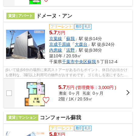
ドメーヌ・アン
賃貸 | アパート
フリーレント
敷0
礼0
5.7
万円
京葉線
「
蘇我
」駅 徒歩14分
京成千原線
「
大森台
」駅 徒歩24分
内房線
「
浜野
」駅 徒歩38分
築10年 / 20.59㎡
千葉県
千葉市中央区
蘇我
５丁目12-4
歩いて徒歩6分の場所に東武ストアーがあるのもポイント。休日のお出かけ
も便利な、3駅以上利用可の物件がおすすめです。ゴミ出しを楽にするため
に、遠くまで行かずに済むゴミ置き場を...
5.7
万
円
(管理費等：3,000円 )
0ヶ月
0ヶ月
敷金
礼金
2階 / 1K / 20.59㎡
コンフォール蘇我
賃貸 | マンション
フリーレント
敷0
礼0
5.8
万円