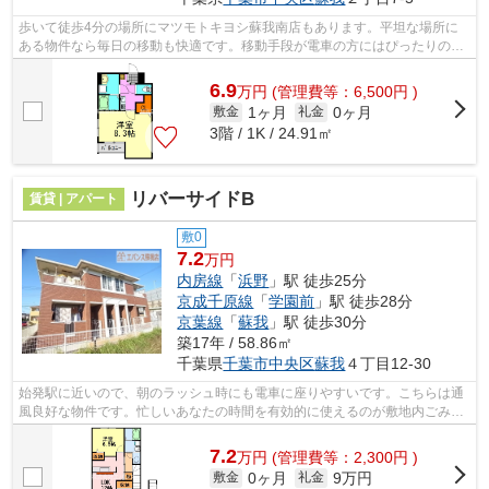
歩いて徒歩4分の場所にマツモトキヨシ蘇我南店もあります。平坦な場所に
ある物件なら毎日の移動も快適です。移動手段が電車の方にはぴったりの3
駅利用可能な物件です。ぜひ一度見てい...
6.9
万
円
(管理費等：6,500円 )
1ヶ月
0ヶ月
敷金
礼金
3階 / 1K / 24.91㎡
リバーサイドB
賃貸 | アパート
敷0
7.2
万円
内房線
「
浜野
」駅 徒歩25分
京成千原線
「
学園前
」駅 徒歩28分
京葉線
「
蘇我
」駅 徒歩30分
築17年 / 58.86㎡
千葉県
千葉市中央区
蘇我
４丁目12-30
始発駅に近いので、朝のラッシュ時にも電車に座りやすいです。こちらは通
風良好な物件です。忙しいあなたの時間を有効的に使えるのが敷地内ごみ置
き場です。「リバーサイドB」の物件情...
7.2
万
円
(管理費等：2,300円 )
0ヶ月
9万円
敷金
礼金