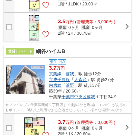
1階 / 1LDK / 29.00㎡
3.5
万
円
(管理費等：3,000円 )
0ヶ月
0ヶ月
敷金
礼金
2階 / 2K / 30.78㎡
細谷ハイムB
賃貸 | アパート
敷0
礼0
3.7
万円
京葉線
「
蘇我
」駅 徒歩12分
京成千原線
「
大森台
」駅 徒歩27分
内房線
「
浜野
」駅 徒歩37分
築39年 / 20.60㎡
千葉県
千葉市中央区
蘇我
１丁目34-9
セブンイレブン千葉蘇我町２丁目店まで徒歩4分と近場にコンビニがあるの
もポイント。3駅以上利用できる立地となっていて、様々な場所へのアクセ
スが便利良いです。こちらの物件はアパ...
3.7
万
円
(管理費等：3,000円 )
0ヶ月
0ヶ月
敷金
礼金
2階 / 1K / 20.60㎡