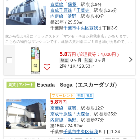
京葉線
「
蘇我
」駅 徒歩9分
京成千原線
「
千葉寺
」駅 徒歩25分
内房線
「
浜野
」駅 徒歩40分
築23年 / 29.53㎡
千葉県
千葉市中央区
蘇我
１丁目3-9
家から徒歩4分にドラッグストア「マツモトキヨシ蘇我南店」があります。
こちらの物件はマンションです。建物の共用部にゴミ置き場があるので、外
部の人にゴミを見られるなどのトラブル...
5.8
万
円
(管理費等：4,000円 )
0ヶ月
0ヶ月
敷金
礼金
2階 / 1K / 29.53㎡
Escada Soga（エスカーダソガ）
賃貸 | アパート
フリーレント
敷0
礼0
5.8
万円
京葉線
「
蘇我
」駅 徒歩12分
京成千原線
「
大森台
」駅 徒歩25分
内房線
「
浜野
」駅 徒歩37分
築15年 / 24.92㎡
千葉県
千葉市中央区
蘇我
５丁目1-34