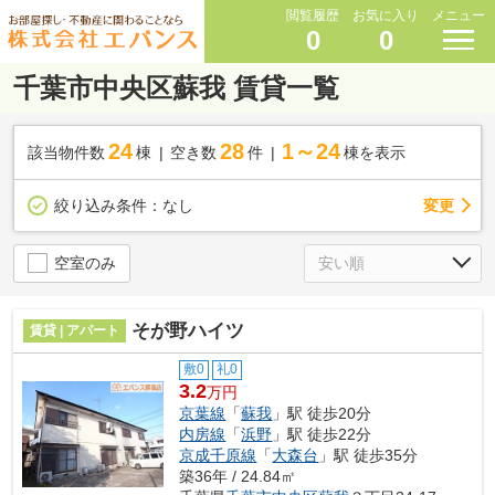
閲覧履歴
お気に入り
メニュー
0
0
千葉市中央区蘇我 賃貸一覧
24
28
1～24
該当物件数
棟
空き数
件
棟を表示
変更
絞り込み条件：
なし
空室のみ
そが野ハイツ
賃貸 | アパート
敷0
礼0
3.2
万円
京葉線
「
蘇我
」駅 徒歩20分
内房線
「
浜野
」駅 徒歩22分
京成千原線
「
大森台
」駅 徒歩35分
築36年 / 24.84㎡