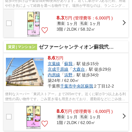
徒歩5分歩けば千葉曽我野郵便局があります。近くに駅が3つあるため、用途
や行き先によって経路を選べる物件です。場所が平坦なのは、ランニングを
する上で抑えたいポイントですね。気...
8.3
万
円
(管理費等：6,000円 )
1ヶ月
1ヶ月
敷金
礼金
3階 / 2LDK / 58.32㎡
ゼファーシャンティオン蘇我弐番館
賃貸 | マンション
8.6
万円
京葉線
「
蘇我
」駅 徒歩15分
京成千原線
「
大森台
」駅 徒歩29分
内房線
「
浜野
」駅 徒歩34分
築24年 / 62.00㎡
千葉県
千葉市中央区
蘇我
２丁目12-2
便利なスーパー「東武ストアー」まで265mです。近くに駅が3つ以上ある利
便性の高い物件です。ごみ置き場も用意されており、通勤前などにごみ捨て
可能です。「ゼファーシャンティオン蘇...
8.6
万
円
(管理費等：6,000円 )
1ヶ月
1ヶ月
敷金
礼金
1階 / 2LDK / 62.00㎡