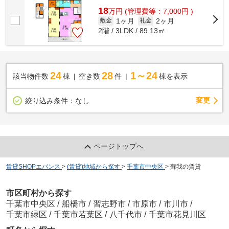
18
万
円
(管理費等：7,000円 )
1ヶ月
2ヶ月
敷金
礼金
2階 / 3LDK / 89.13㎡
24
28
1～24
該当物件数
棟
空き数
件
棟を表示
変更
絞り込み条件：
なし
ページトップへ
賃貸SHOPエバンス
>
(賃貸)地域から探す
>
千葉市中央区
>
蘇我の賃貸
市区町村から探す
千葉市中央区
/
船橋市
/
習志野市
/
市原市
/
市川市
/
千葉市緑区
/
千葉市若葉区
/
八千代市
/
千葉市花見川区