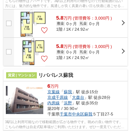
こちらの物件はアパートです。3駅以上利用可の物件なので行動範囲の広い
方には、魅力的な物件です。風通しが良く真夏の暑い日も快適に過ごせる物
件です。気になるイチオシ物件情報：「...
5.8
万
円
(管理費等：3,000円 )
0ヶ月
0ヶ月
敷金
礼金
1階 / 1K / 24.92㎡
5.8
万
円
(管理費等：3,000円 )
0ヶ月
0ヶ月
敷金
礼金
1階 / 1K / 24.92㎡
リバパレス蘇我
賃貸 | マンション
6
万円
京葉線
「
蘇我
」駅 徒歩15分
京成千原線
「
大森台
」駅 徒歩28分
内房線
「
浜野
」駅 徒歩35分
築20年 / 30.90㎡
千葉県
千葉市中央区
蘇我
５丁目27-5
3駅以上利用可能なので移動範囲が広がる物件です。眺めの良い物件です。
こちらの物件は自走式駐車場がご利用いただけます。ぜひ一度見ていただき