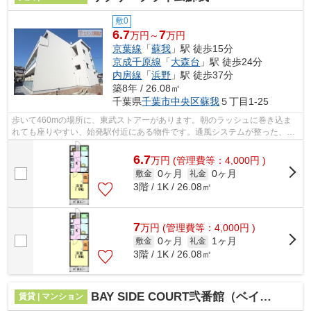
敷0
6.7
7
万円～
万円
京葉線
「
蘇我
」駅 徒歩15分
京成千原線
「
大森台
」駅 徒歩24分
内房線
「
浜野
」駅 徒歩37分
築8年 / 26.08㎡
千葉県
千葉市中央区
蘇我
５丁目1-25
歩いて460mの場所に、東武ストアーがあります。朝のラッシュに巻き込ま
れても座りやすい、始発駅付近にある物件です。通風システムが整った、住
環境の良い安心の物件です。「リブリ・...
6.7
万
円
(管理費等：4,000円 )
0ヶ月
0ヶ月
敷金
礼金
3階 / 1K / 26.08㎡
7
万
円
(管理費等：4,000円 )
0ヶ月
1ヶ月
敷金
礼金
3階 / 1K / 26.08㎡
BAY SIDE COURT弐番館（ベイサイドコート）
賃貸 | マンション