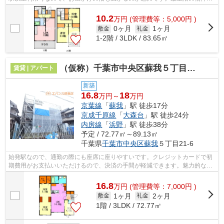
す。ぜひ一度見ていただきたい、「グ...
10.2
万
円
(管理費等：5,000円 )
0ヶ月
1ヶ月
敷金
礼金
1-2階 / 3LDK / 83.65㎡
（仮称）千葉市中央区蘇我５丁目メゾン
賃貸 | アパート
新築
16.8
18
万円～
万円
京葉線
「
蘇我
」駅 徒歩17分
京成千原線
「
大森台
」駅 徒歩24分
内房線
「
浜野
」駅 徒歩38分
予定 / 72.77㎡～89.13㎡
千葉県
千葉市中央区
蘇我
５丁目21-6
始発駅なので、通勤の際にも座席に座りやすいです。クレジットカードで初
期費用がお支払いいただけるので、決済の手間が軽減できます。魅力的な眺
めが楽しめるエリアの物件です。気に...
16.8
万
円
(管理費等：7,000円 )
1ヶ月
2ヶ月
敷金
礼金
1階 / 3LDK / 72.77㎡