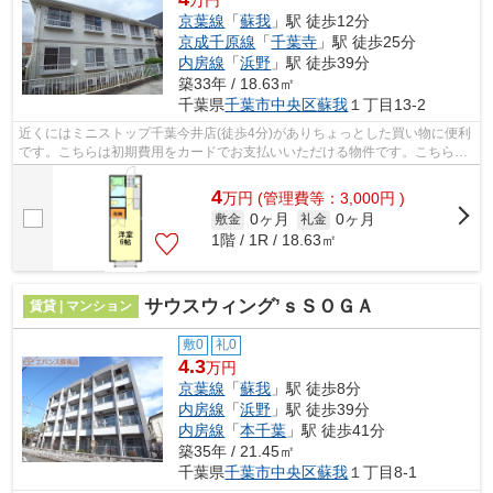
京葉線
「
蘇我
」駅 徒歩12分
京成千原線
「
千葉寺
」駅 徒歩25分
内房線
「
浜野
」駅 徒歩39分
築33年 / 18.63㎡
千葉県
千葉市中央区
蘇我
１丁目13-2
近くにはミニストップ千葉今井店(徒歩4分)がありちょっとした買い物に便利
です。こちらは初期費用をカードでお支払いいただける物件です。こちらは
自走式駐車場付きの物件です。「エス...
4
万
円
(管理費等：3,000円 )
0ヶ月
0ヶ月
敷金
礼金
1階 / 1R / 18.63㎡
サウスウィング’ｓＳＯＧＡ
賃貸 | マンション
敷0
礼0
4.3
万円
京葉線
「
蘇我
」駅 徒歩8分
内房線
「
浜野
」駅 徒歩39分
内房線
「
本千葉
」駅 徒歩41分
築35年 / 21.45㎡
千葉県
千葉市中央区
蘇我
１丁目8-1