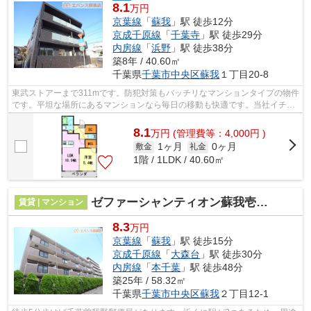
8.1
万円
京葉線
「
蘇我
」駅 徒歩12分
京成千原線
「
千葉寺
」駅 徒歩29分
内房線
「
浜野
」駅 徒歩38分
築8年 / 40.60㎡
千葉県
千葉市中央区
蘇我
１丁目20-8
東武ストアーまで311mです。防犯対策もバッチリなマンションタイプの物件
です。平坦な場所にあるマンションなら毎日の移動も快適です。当社イチオ
シの物件の「フォーシーズン蘇我壱番...
8.1
万
円
(管理費等：4,000円 )
1ヶ月
0ヶ月
敷金
礼金
1階 / 1LDK / 40.60㎡
ゼファーシャンティオン蘇我壱番館
賃貸 | マンション
8.3
万円
京葉線
「
蘇我
」駅 徒歩15分
京成千原線
「
大森台
」駅 徒歩30分
内房線
「
本千葉
」駅 徒歩48分
築25年 / 58.32㎡
千葉県
千葉市中央区
蘇我
２丁目12-1