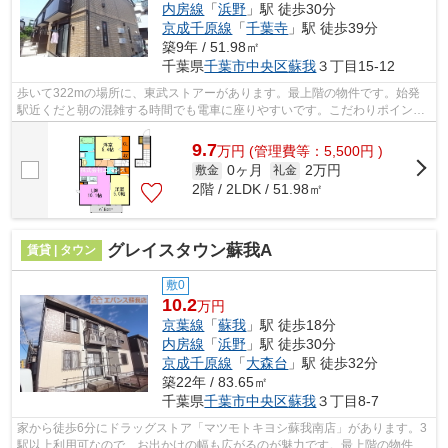
内房線
「
浜野
」駅 徒歩30分
京成千原線
「
千葉寺
」駅 徒歩39分
築9年 / 51.98㎡
千葉県
千葉市中央区
蘇我
３丁目15-12
歩いて322mの場所に、東武ストアーがあります。最上階の物件です。始発
駅近くだと朝の混雑する時間でも電車に座りやすいです。こだわりポイント
満載のアン リッシュ。エバンス 蘇我...
9.7
万
円
(管理費等：5,500円 )
0ヶ月
2万円
敷金
礼金
2階 / 2LDK / 51.98㎡
グレイスタウン蘇我A
賃貸 | タウン
敷0
10.2
万円
京葉線
「
蘇我
」駅 徒歩18分
内房線
「
浜野
」駅 徒歩30分
京成千原線
「
大森台
」駅 徒歩32分
築22年 / 83.65㎡
千葉県
千葉市中央区
蘇我
３丁目8-7
家から徒歩6分にドラッグストア「マツモトキヨシ蘇我南店」があります。3
駅以上利用可なので、お出かけの幅も広がるのが魅力です。最上階の物件で