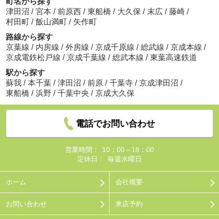
町名から探す
津田沼
/
宮本
/
前原西
/
東船橋
/
大久保
/
末広
/
藤崎
/
村田町
/
飯山満町
/
矢作町
路線から探す
京葉線
/
内房線
/
外房線
/
京成千原線
/
総武線
/
京成本線
/
京成電鉄松戸線
/
京成千葉線
/
総武本線
/
東葉高速鉄道
駅から探す
蘇我
/
本千葉
/
津田沼
/
前原
/
千葉寺
/
京成津田沼
/
東船橋
/
浜野
/
千葉中央
/
京成大久保
電話でお問い合わせ
営業時間：
10：00～18：00
定休日：
毎週水曜日
ホーム
会社概要
お問い合わせ
来店予約