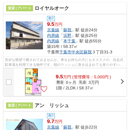
ロイヤルオーク
賃貸 | アパート
敷0
9.5
万円
京葉線
「
蘇我
」駅 徒歩24分
内房線
「
浜野
」駅 徒歩25分
内房線
「
本千葉
」駅 徒歩55分
築15年 / 58.37㎡
千葉県
千葉市中央区
蘇我
３丁目31-3
良好な眺望で癒されてみませんか。車をお持ちの方にもオススメの、自走式
駐車場を利用できる物件です。朝のラッシュに巻き込まれても座りやすい、
始発駅付近にある物件です。当社イチ...
9.5
万
円
(管理費等：5,000円 )
0ヶ月
3万円
敷金
礼金
1階 / 2LDK / 58.37㎡
アン リッシュ
賃貸 | アパート
敷0
9.7
万円
京葉線
「
蘇我
」駅 徒歩22分