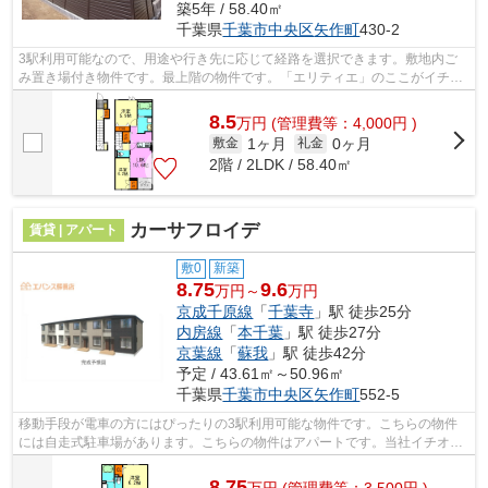
築5年 / 58.40㎡
千葉県
千葉市中央区
矢作町
430-2
3駅利用可能なので、用途や行き先に応じて経路を選択できます。敷地内ご
み置き場付き物件です。最上階の物件です。「エリティエ」のここがイチオ
シ。京成千原線千葉寺駅近辺で、不動産...
8.5
万
円
(管理費等：4,000円 )
1ヶ月
0ヶ月
敷金
礼金
2階 / 2LDK / 58.40㎡
カーサフロイデ
賃貸 | アパート
敷0
新築
8.75
9.6
万円～
万円
京成千原線
「
千葉寺
」駅 徒歩25分
内房線
「
本千葉
」駅 徒歩27分
京葉線
「
蘇我
」駅 徒歩42分
予定 / 43.61㎡～50.96㎡
千葉県
千葉市中央区
矢作町
552-5
移動手段が電車の方にはぴったりの3駅利用可能な物件です。こちらの物件
には自走式駐車場があります。こちらの物件はアパートです。当社イチオシ
の物件の「カーサフロイデ」。ぜひ一度...
8.75
万
円
(管理費等：3,500円 )