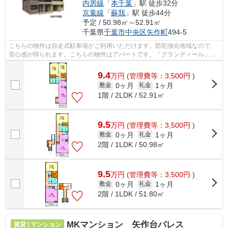
内房線
「
本千葉
」駅 徒歩32分
京葉線
「
蘇我
」駅 徒歩44分
予定 / 50.98㎡～52.91㎡
千葉県
千葉市中央区
矢作町
494-5
こちらの物件は自走式駐車場がご利用いただけます。防犯強化地域なので、
安心感が得られます。こちらの物件はアパートです。「グランディール」の
ここがイチオシ。エバンス 蘇我店ま...
9.4
万
円
(管理費等：3,500円 )
0ヶ月
1ヶ月
敷金
礼金
1階 / 2LDK / 52.91㎡
9.5
万
円
(管理費等：3,500円 )
0ヶ月
1ヶ月
敷金
礼金
2階 / 1LDK / 50.98㎡
9.5
万
円
(管理費等：3,500円 )
0ヶ月
1ヶ月
敷金
礼金
2階 / 1LDK / 51.80㎡
MKマンション 矢作台パレス
賃貸 | マンション