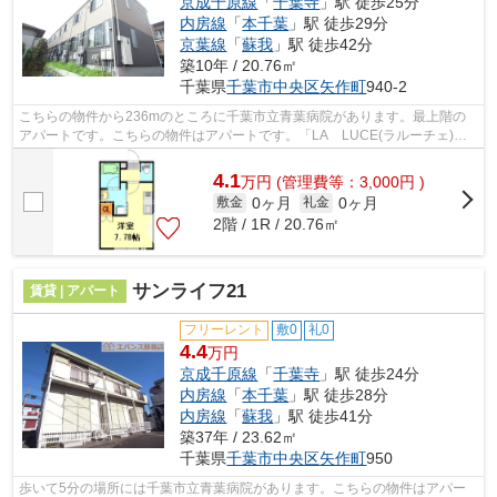
京成千原線
「
千葉寺
」駅 徒歩25分
内房線
「
本千葉
」駅 徒歩29分
京葉線
「
蘇我
」駅 徒歩42分
築10年 / 20.76㎡
千葉県
千葉市中央区
矢作町
940-2
こちらの物件から236mのところに千葉市立青葉病院があります。最上階の
アパートです。こちらの物件はアパートです。「LA LUCE(ラルーチェ)」
のここがイチオシ。エバンス 蘇我店で不...
4.1
万
円
(管理費等：3,000円 )
0ヶ月
0ヶ月
敷金
礼金
2階 / 1R / 20.76㎡
サンライフ21
賃貸 | アパート
フリーレント
敷0
礼0
4.4
万円
京成千原線
「
千葉寺
」駅 徒歩24分
内房線
「
本千葉
」駅 徒歩28分
内房線
「
蘇我
」駅 徒歩41分
築37年 / 23.62㎡
千葉県
千葉市中央区
矢作町
950
歩いて5分の場所には千葉市立青葉病院があります。こちらの物件はアパー