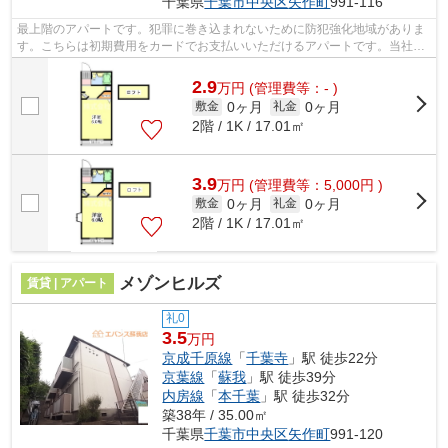
千葉県
千葉市中央区
矢作町
991-116
最上階のアパートです。犯罪に巻き込まれないために防犯強化地域がありま
す。こちらは初期費用をカードでお支払いいただけるアパートです。当社イ
チオシの物件の「ラ・プリマヴェーラ...
2.9
万
円
(管理費等：- )
0ヶ月
0ヶ月
敷金
礼金
2階 / 1K / 17.01㎡
3.9
万
円
(管理費等：5,000円 )
0ヶ月
0ヶ月
敷金
礼金
2階 / 1K / 17.01㎡
メゾンヒルズ
賃貸 | アパート
礼0
3.5
万円
京成千原線
「
千葉寺
」駅 徒歩22分
京葉線
「
蘇我
」駅 徒歩39分
内房線
「
本千葉
」駅 徒歩32分
築38年 / 35.00㎡
千葉県
千葉市中央区
矢作町
991-120