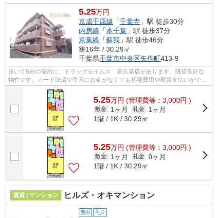
5.25
万円
京成千原線
「
千葉寺
」駅 徒歩30分
内房線
「
本千葉
」駅 徒歩37分
京葉線
「
蘇我
」駅 徒歩46分
築16年 / 30.29㎡
千葉県
千葉市中央区
矢作町
413-9
歩いて6分の場所に、ドラッグセイムス 星久喜店があります。眺望良好な
物件です。カード決済で手元にお金がなくても初期費用や家賃支払いができ
ます。新着情報：フェリシタージの空室...
5.25
万
円
(管理費等：3,000円 )
1ヶ月
1ヶ月
敷金
礼金
1階 / 1K / 30.29㎡
5.25
万
円
(管理費等：3,000円 )
1ヶ月
0ヶ月
敷金
礼金
1階 / 1K / 30.29㎡
ヒルズ・オキマンション
賃貸 | マンション
敷0
礼0