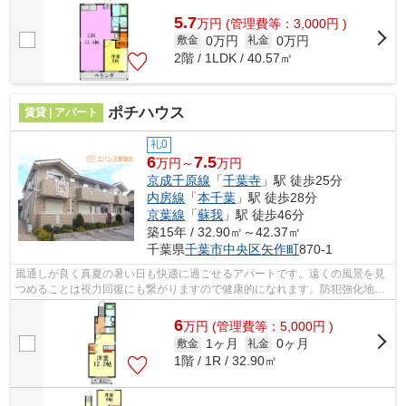
い、「サンライフⅡ」です。気になる情...
5.7
万
円
(管理費等：3,000円 )
0万円
0万円
敷金
礼金
2階 / 1LDK / 40.57㎡
ポチハウス
賃貸 | アパート
礼0
6
7.5
万円～
万円
京成千原線
「
千葉寺
」駅 徒歩25分
内房線
「
本千葉
」駅 徒歩28分
京葉線
「
蘇我
」駅 徒歩46分
築15年 / 32.90㎡～42.37㎡
千葉県
千葉市中央区
矢作町
870-1
風通しが良く真夏の暑い日も快適に過ごせるアパートです。遠くの風景を見
つめることは視力回復にも繋がりますので健康的になれます。防犯強化地域
なので、安心感が得られます。ぜひ一...
6
万
円
(管理費等：5,000円 )
1ヶ月
0ヶ月
敷金
礼金
1階 / 1R / 32.90㎡