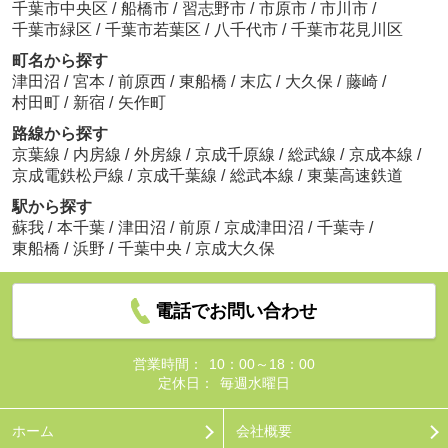
千葉市中央区
/
船橋市
/
習志野市
/
市原市
/
市川市
/
千葉市緑区
/
千葉市若葉区
/
八千代市
/
千葉市花見川区
町名から探す
津田沼
/
宮本
/
前原西
/
東船橋
/
末広
/
大久保
/
藤崎
/
村田町
/
新宿
/
矢作町
路線から探す
京葉線
/
内房線
/
外房線
/
京成千原線
/
総武線
/
京成本線
/
京成電鉄松戸線
/
京成千葉線
/
総武本線
/
東葉高速鉄道
駅から探す
蘇我
/
本千葉
/
津田沼
/
前原
/
京成津田沼
/
千葉寺
/
東船橋
/
浜野
/
千葉中央
/
京成大久保
電話でお問い合わせ
営業時間：
10：00～18：00
定休日：
毎週水曜日
ホーム
会社概要