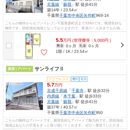
京葉線
「
蘇我
」駅 徒歩41分
築14年 / 23.54㎡
千葉県
千葉市中央区
矢作町
969-14
こちらの物件からセブンイレブン千葉青葉町店まで339mです。眺望良好な
物件です。防犯強化地域となっておりますので、夜道の一人歩きでも心強い
ですね。当社イチオシの物件の「アール...
5.5
万
円
(管理費等：5,000円 )
0ヶ月
0ヶ月
敷金
礼金
1階 / 1K / 23.54㎡
サンライフⅡ
賃貸 | アパート
フリーレント
敷0
礼0
5.7
万円
京成千原線
「
千葉寺
」駅 徒歩32分
内房線
「
本千葉
」駅 徒歩33分
京葉線
「
蘇我
」駅 徒歩41分
築37年 / 40.57㎡
千葉県
千葉市中央区
矢作町
950
こちらの物件はアパートです。眺望良好なアパートで魅力的です。防犯強化
地域はあなたの不安をきっと取り除いてくれます。ぜひ一度見ていただきた