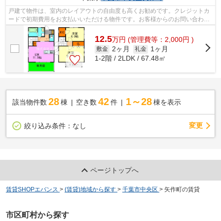
戸建て物件は、室内のレイアウトの自由度も高くお勧めです。クレジットカ
ードで初期費用をお支払いいただける物件です。お客様からのお問い合わせ
の多い、敷地内ごみ置き場があります...
12.5
万
円
(管理費等：2,000円 )
2ヶ月
1ヶ月
敷金
礼金
1-2階 / 2LDK / 67.48㎡
28
42
1～28
該当物件数
棟
空き数
件
棟を表示
変更
絞り込み条件：
なし
ページトップへ
賃貸SHOPエバンス
>
(賃貸)地域から探す
>
千葉市中央区
>
矢作町の賃貸
市区町村から探す