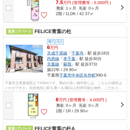
7.5
万
円
(管理費等：5,000円 )
1ヶ月
0ヶ月
敷金
礼金
2階 / 1LDK / 42.37㎡
FELICE青葉の杜
賃貸 | アパート
敷0
礼0
6
万円
京成千原線
「
千葉寺
」駅 徒歩18分
内房線
「
本千葉
」駅 徒歩30分
京葉線
「
蘇我
」駅 徒歩37分
築22年 / 29.90㎡
千葉県
千葉市中央区
矢作町
990-6
千葉市立青葉病院まで456mです。眺めの良い物件探しは、こちらの場所は
いかがですか。目的地別に駅を選べる3駅以上利用可能な物件。こだわりポ
イント満載のFELICE青葉の杜。こだわりた...
6
万
円
(管理費等：4,000円 )
0ヶ月
0ヶ月
敷金
礼金
1階 / 1R / 29.90㎡
FELICE青葉の杜A
賃貸 | アパート