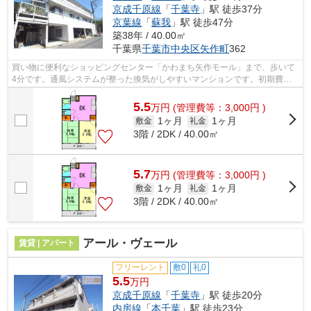
京成千原線
「
千葉寺
」駅 徒歩37分
京葉線
「
蘇我
」駅 徒歩47分
築38年 / 40.00㎡
千葉県
千葉市中央区
矢作町
362
買い物に便利なショッピングセンター「かわまち矢作モール」まで、歩いて
4分です。通風システムが整った換気がしやすいマンションです。初期費用
はカードで決済いただけます。ぜひ一度...
5.5
万
円
(管理費等：3,000円 )
1ヶ月
1ヶ月
敷金
礼金
3階 / 2DK / 40.00㎡
5.7
万
円
(管理費等：3,000円 )
1ヶ月
1ヶ月
敷金
礼金
3階 / 2DK / 40.00㎡
アール・ヴェール
賃貸 | アパート
フリーレント
敷0
礼0
5.5
万円
京成千原線
「
千葉寺
」駅 徒歩20分
内房線
「
本千葉
」駅 徒歩23分