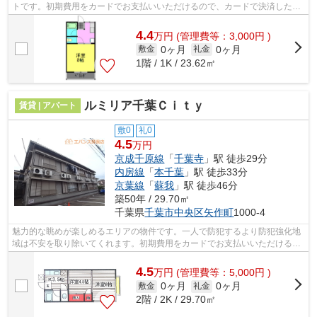
トです。初期費用をカードでお支払いいただけるので、カードで決済したい
方にもおすすめです。「サンライフ21」...
4.4
万
円
(管理費等：3,000円 )
0ヶ月
0ヶ月
敷金
礼金
1階 / 1K / 23.62㎡
ルミリア千葉Ｃｉｔｙ
賃貸 | アパート
敷0
礼0
4.5
万円
京成千原線
「
千葉寺
」駅 徒歩29分
内房線
「
本千葉
」駅 徒歩33分
京葉線
「
蘇我
」駅 徒歩46分
築50年 / 29.70㎡
千葉県
千葉市中央区
矢作町
1000-4
魅力的な眺めが楽しめるエリアの物件です。一人で防犯するより防犯強化地
域は不安を取り除いてくれます。初期費用をカードでお支払いいただけるの
で、カードで決済したい方にもおすす...
4.5
万
円
(管理費等：5,000円 )
0ヶ月
0ヶ月
敷金
礼金
2階 / 2K / 29.70㎡