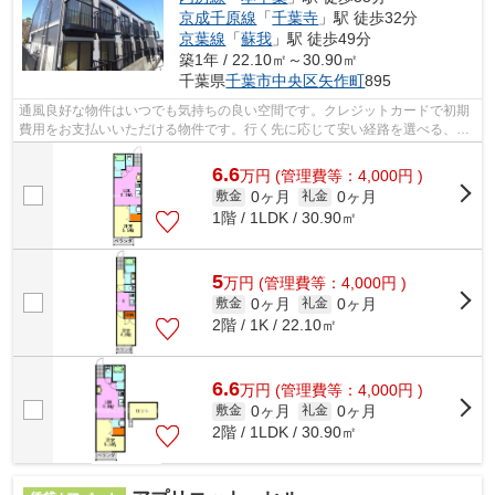
京成千原線
「
千葉寺
」駅 徒歩32分
京葉線
「
蘇我
」駅 徒歩49分
築1年 / 22.10㎡～30.90㎡
千葉県
千葉市中央区
矢作町
895
通風良好な物件はいつでも気持ちの良い空間です。クレジットカードで初期
費用をお支払いいただける物件です。行く先に応じて安い経路を選べる、3
駅利用可能な物件です。こだわりポイン...
6.6
万
円
(管理費等：4,000円 )
0ヶ月
0ヶ月
敷金
礼金
1階 / 1LDK / 30.90㎡
5
万
円
(管理費等：4,000円 )
0ヶ月
0ヶ月
敷金
礼金
2階 / 1K / 22.10㎡
6.6
万
円
(管理費等：4,000円 )
0ヶ月
0ヶ月
敷金
礼金
2階 / 1LDK / 30.90㎡