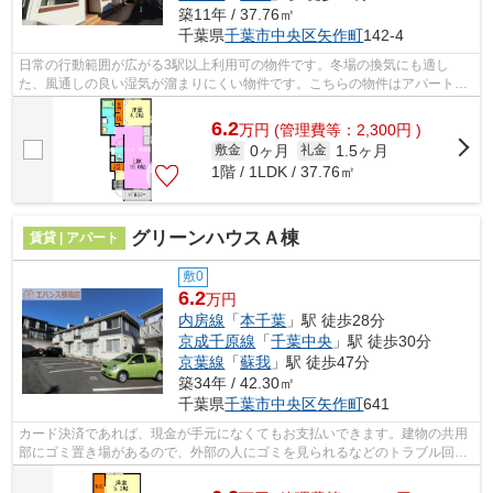
築11年 / 37.76㎡
千葉県
千葉市中央区
矢作町
142-4
日常の行動範囲が広がる3駅以上利用可の物件です。冬場の換気にも適し
た、風通しの良い湿気が溜まりにくい物件です。こちらの物件はアパートで
す。気になるイチオシ物件情報：「エスペ...
6.2
万
円
(管理費等：2,300円 )
0ヶ月
1.5ヶ月
敷金
礼金
1階 / 1LDK / 37.76㎡
グリーンハウスＡ棟
賃貸 | アパート
敷0
6.2
万円
内房線
「
本千葉
」駅 徒歩28分
京成千原線
「
千葉中央
」駅 徒歩30分
京葉線
「
蘇我
」駅 徒歩47分
築34年 / 42.30㎡
千葉県
千葉市中央区
矢作町
641
カード決済であれば、現金が手元になくてもお支払いできます。建物の共用
部にゴミ置き場があるので、外部の人にゴミを見られるなどのトラブル回避
につながります。防犯強化地域の物件...