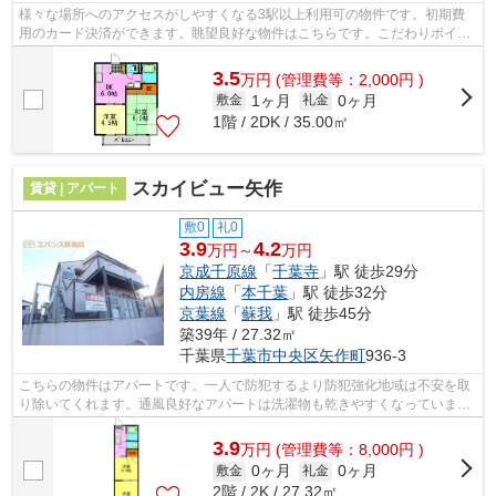
様々な場所へのアクセスがしやすくなる3駅以上利用可の物件です。初期費
用のカード決済ができます。眺望良好な物件はこちらです。こだわりポイン
ト満載のメゾンヒルズ。物件探しの第一...
3.5
万
円
(管理費等：2,000円 )
1ヶ月
0ヶ月
敷金
礼金
1階 / 2DK / 35.00㎡
スカイビュー矢作
賃貸 | アパート
敷0
礼0
3.9
4.2
万円～
万円
京成千原線
「
千葉寺
」駅 徒歩29分
内房線
「
本千葉
」駅 徒歩32分
京葉線
「
蘇我
」駅 徒歩45分
築39年 / 27.32㎡
千葉県
千葉市中央区
矢作町
936-3
こちらの物件はアパートです。一人で防犯するより防犯強化地域は不安を取
り除いてくれます。通風良好なアパートは洗濯物も乾きやすくなっていま
す。ぜひ一度見ていただきたい、「スカ...
3.9
万
円
(管理費等：8,000円 )
0ヶ月
0ヶ月
敷金
礼金
2階 / 2K / 27.32㎡