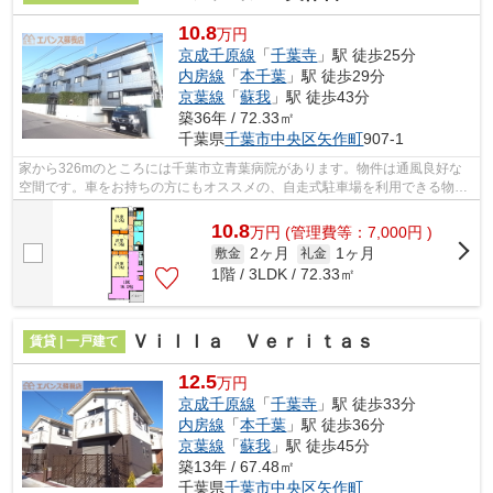
10.8
万円
京成千原線
「
千葉寺
」駅 徒歩25分
内房線
「
本千葉
」駅 徒歩29分
京葉線
「
蘇我
」駅 徒歩43分
築36年 / 72.33㎡
千葉県
千葉市中央区
矢作町
907-1
家から326mのところには千葉市立青葉病院があります。物件は通風良好な
空間です。車をお持ちの方にもオススメの、自走式駐車場を利用できる物件
です。ぜひ一度見ていただきたい、「MK...
10.8
万
円
(管理費等：7,000円 )
2ヶ月
1ヶ月
敷金
礼金
1階 / 3LDK / 72.33㎡
Ｖｉｌｌａ Ｖｅｒｉｔａｓ
賃貸 | 一戸建て
12.5
万円
京成千原線
「
千葉寺
」駅 徒歩33分
内房線
「
本千葉
」駅 徒歩36分
京葉線
「
蘇我
」駅 徒歩45分
築13年 / 67.48㎡
千葉県
千葉市中央区
矢作町