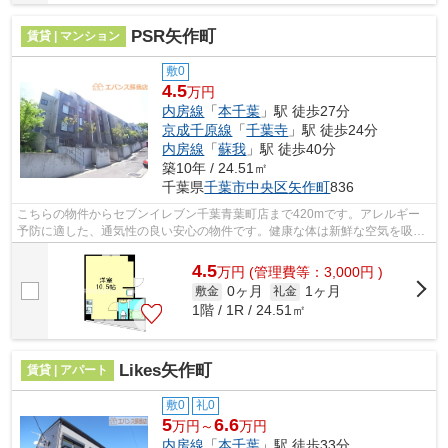
PSR矢作町
賃貸 | マンション
敷0
4.5
万円
内房線
「
本千葉
」駅 徒歩27分
京成千原線
「
千葉寺
」駅 徒歩24分
内房線
「
蘇我
」駅 徒歩40分
築10年 / 24.51㎡
千葉県
千葉市中央区
矢作町
836
こちらの物件からセブンイレブン千葉青葉町店まで420mです。アレルギー
予防に適した、通気性の良い安心の物件です。健康な体は新鮮な空気を吸う
ところから。こちらの物件では初期費用...
4.5
万
円
(管理費等：3,000円 )
0ヶ月
1ヶ月
敷金
礼金
1階 / 1R / 24.51㎡
Likes矢作町
賃貸 | アパート
敷0
礼0
5
6.6
万円～
万円
内房線
「
本千葉
」駅 徒歩33分