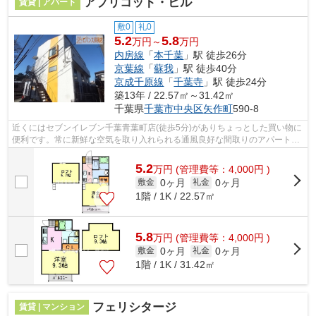
アプリコット・ヒル
賃貸 | アパート
敷0
礼0
5.2
5.8
万円～
万円
内房線
「
本千葉
」駅 徒歩26分
京葉線
「
蘇我
」駅 徒歩40分
京成千原線
「
千葉寺
」駅 徒歩24分
築13年 / 22.57㎡～31.42㎡
千葉県
千葉市中央区
矢作町
590-8
近くにはセブンイレブン千葉青葉町店(徒歩5分)がありちょっとした買い物に
便利です。常に新鮮な空気を取り入れられる通風良好な間取りのアパート。
眺望良好なアパートで魅力的です。当...
5.2
万
円
(管理費等：4,000円 )
0ヶ月
0ヶ月
敷金
礼金
1階 / 1K / 22.57㎡
5.8
万
円
(管理費等：4,000円 )
0ヶ月
0ヶ月
敷金
礼金
1階 / 1K / 31.42㎡
フェリシタージ
賃貸 | マンション