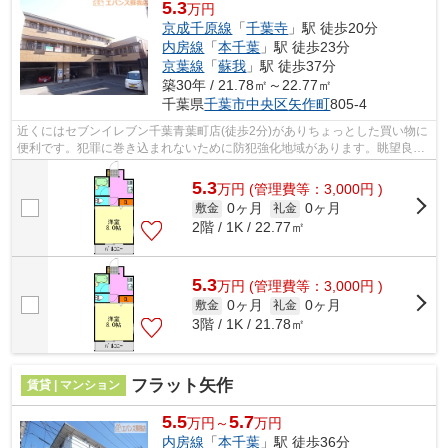
5.3
万円
京成千原線
「
千葉寺
」駅 徒歩20分
内房線
「
本千葉
」駅 徒歩23分
京葉線
「
蘇我
」駅 徒歩37分
築30年 / 21.78㎡～22.77㎡
千葉県
千葉市中央区
矢作町
805-4
近くにはセブンイレブン千葉青葉町店(徒歩2分)がありちょっとした買い物に
便利です。犯罪に巻き込まれないために防犯強化地域があります。眺望良好
なマンションです。ぜひ一度見ていた...
5.3
万
円
(管理費等：3,000円 )
0ヶ月
0ヶ月
敷金
礼金
2階 / 1K / 22.77㎡
5.3
万
円
(管理費等：3,000円 )
0ヶ月
0ヶ月
敷金
礼金
3階 / 1K / 21.78㎡
フラット矢作
賃貸 | マンション
5.5
5.7
万円～
万円
内房線
「
本千葉
」駅 徒歩36分