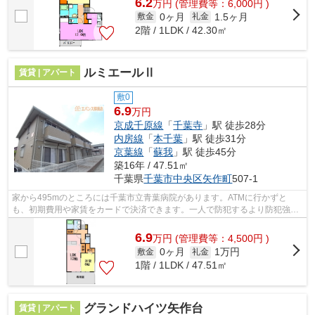
6.2
万
円
(管理費等：6,000円 )
0ヶ月
1.5ヶ月
敷金
礼金
2階 / 1LDK / 42.30㎡
ルミエールⅡ
賃貸 | アパート
敷0
6.9
万円
京成千原線
「
千葉寺
」駅 徒歩28分
内房線
「
本千葉
」駅 徒歩31分
京葉線
「
蘇我
」駅 徒歩45分
築16年 / 47.51㎡
千葉県
千葉市中央区
矢作町
507-1
家から495mのところには千葉市立青葉病院があります。ATMに行かずと
も、初期費用や家賃をカードで決済できます。一人で防犯するより防犯強化
地域は不安を取り除いてくれます。「ルミエ...
6.9
万
円
(管理費等：4,500円 )
0ヶ月
1万円
敷金
礼金
1階 / 1LDK / 47.51㎡
グランドハイツ⽮作台
賃貸 | アパート