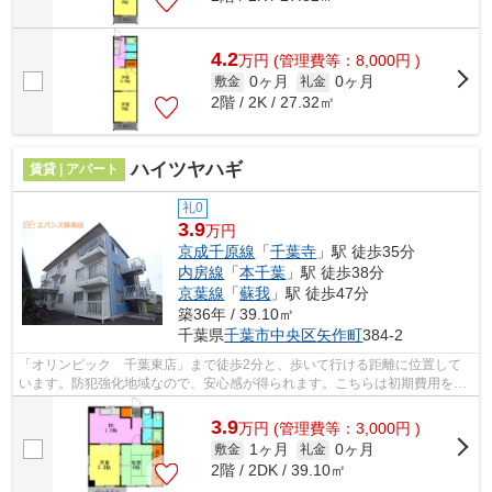
4.2
万
円
(管理費等：8,000円 )
0ヶ月
0ヶ月
敷金
礼金
2階 / 2K / 27.32㎡
ハイツヤハギ
賃貸 | アパート
礼0
3.9
万円
京成千原線
「
千葉寺
」駅 徒歩35分
内房線
「
本千葉
」駅 徒歩38分
京葉線
「
蘇我
」駅 徒歩47分
築36年 / 39.10㎡
千葉県
千葉市中央区
矢作町
384-2
「オリンピック 千葉東店」まで徒歩2分と、歩いて行ける距離に位置して
います。防犯強化地域なので、安心感が得られます。こちらは初期費用をカ
ードでお支払いいただける物件です。ぜ...
3.9
万
円
(管理費等：3,000円 )
1ヶ月
0ヶ月
敷金
礼金
2階 / 2DK / 39.10㎡