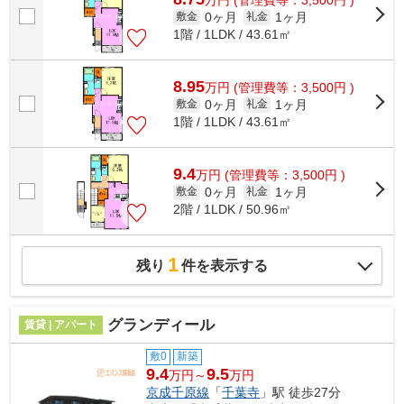
0ヶ月
1ヶ月
敷金
礼金
1階 / 1LDK / 43.61㎡
8.95
万
円
(管理費等：3,500円 )
0ヶ月
1ヶ月
敷金
礼金
1階 / 1LDK / 43.61㎡
9.4
万
円
(管理費等：3,500円 )
0ヶ月
1ヶ月
敷金
礼金
2階 / 1LDK / 50.96㎡
1
残り
件を表示する
グランディール
賃貸 | アパート
敷0
新築
9.4
9.5
万円～
万円
京成千原線
「
千葉寺
」駅 徒歩27分