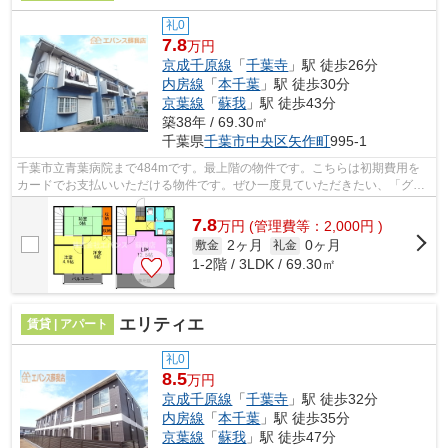
礼0
7.8
万円
京成千原線
「
千葉寺
」駅 徒歩26分
内房線
「
本千葉
」駅 徒歩30分
京葉線
「
蘇我
」駅 徒歩43分
築38年 / 69.30㎡
千葉県
千葉市中央区
矢作町
995-1
千葉市立青葉病院まで484mです。最上階の物件です。こちらは初期費用を
カードでお支払いいただける物件です。ぜひ一度見ていただきたい、「グラ
ンドハイツ⽮作台」です。私達エバンス...
7.8
万
円
(管理費等：2,000円 )
2ヶ月
0ヶ月
敷金
礼金
1-2階 / 3LDK / 69.30㎡
エリティエ
賃貸 | アパート
礼0
8.5
万円
京成千原線
「
千葉寺
」駅 徒歩32分
内房線
「
本千葉
」駅 徒歩35分
京葉線
「
蘇我
」駅 徒歩47分