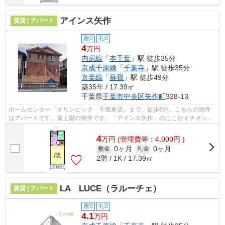
アインス矢作
賃貸 | アパート
敷0
礼0
4
万円
内房線
「
本千葉
」駅 徒歩35分
京成千原線
「
千葉寺
」駅 徒歩35分
京葉線
「
蘇我
」駅 徒歩49分
築35年 / 17.39㎡
千葉県
千葉市中央区
矢作町
328-13
ホームセンター「オリンピック 千葉東店」まで、徒歩6分。こちらの物件
はアパートです。最上階の物件です。「アインス矢作」のここがイチオシ。
エバンス 蘇我店までのお問い合わせな...
4
万
円
(管理費等：4,000円 )
0ヶ月
0ヶ月
敷金
礼金
2階 / 1K / 17.39㎡
LA LUCE（ラルーチェ）
賃貸 | アパート
敷0
礼0
4.1
万円