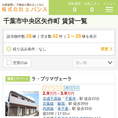
閲覧履歴
お気に入り
メニュー
0
0
千葉市中央区矢作町 賃貸一覧
28
42
1～28
該当物件数
棟
空き数
件
棟を表示
変更
絞り込み条件：
なし
空室のみ
ラ・プリマヴェーラ
賃貸 | アパート
フリーレント
敷0
礼0
2.9
3.9
万円～
万円
京成千原線
「
千葉寺
」駅 徒歩22分
京葉線
「
蘇我
」駅 徒歩39分
内房線
「
本千葉
」駅 徒歩33分
築33年 / 17.01㎡