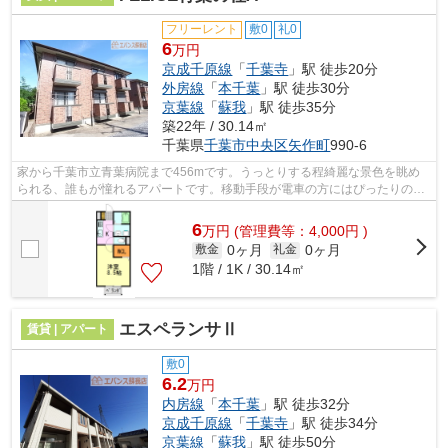
フリーレント
敷0
礼0
6
万円
京成千原線
「
千葉寺
」駅 徒歩20分
外房線
「
本千葉
」駅 徒歩30分
京葉線
「
蘇我
」駅 徒歩35分
築22年 / 30.14㎡
千葉県
千葉市中央区
矢作町
990-6
家から千葉市立青葉病院まで456mです。うっとりする程綺麗な景色を眺め
られる、誰もが憧れるアパートです。移動手段が電車の方にはぴったりの3
駅利用可能な物件です。「FELICE青葉の杜...
6
万
円
(管理費等：4,000円 )
0ヶ月
0ヶ月
敷金
礼金
1階 / 1K / 30.14㎡
エスペランサⅡ
賃貸 | アパート
敷0
6.2
万円
内房線
「
本千葉
」駅 徒歩32分
京成千原線
「
千葉寺
」駅 徒歩34分
京葉線
「
蘇我
」駅 徒歩50分