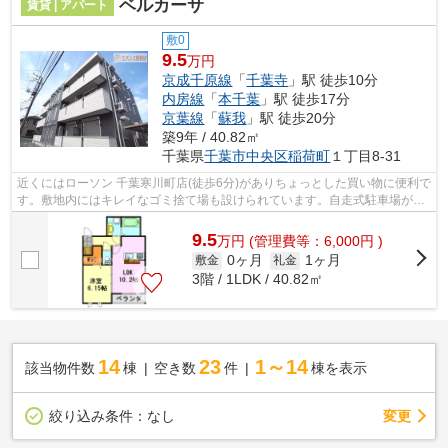
ベルカーサ
賃貸 | アパート
敷0
9.5
万円
京成千原線
「
千葉寺
」駅 徒歩10分
内房線
「
本千葉
」駅 徒歩17分
京葉線
「
蘇我
」駅 徒歩20分
築9年 / 40.82㎡
千葉県
千葉市中央区
稲荷町
１丁目8-31
近くにはローソン 千葉寒川町店(徒歩6分)がありちょっとした買い物に便利で
す。敷地内にはキレイなゴミ捨て場も設けられています。自走式駐車場が併
設された物件です。当社イチオシの...
9.5
万
円
(管理費等：6,000円 )
0ヶ月
1ヶ月
敷金
礼金
3階 / 1LDK / 40.82㎡
14
23
1～14
該当物件数
棟
空き数
件
棟を表示
変更
絞り込み条件：
なし