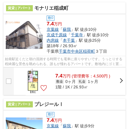
モナリエ稲成町
賃貸 | アパート
敷0
7.4
万円
京葉線
「
蘇我
」駅 徒歩10分
京成千原線
「
千葉寺
」駅 徒歩10分
内房線
「
本千葉
」駅 徒歩25分
築18年 / 26.93㎡
千葉県
千葉市中央区
稲荷町
３丁目
始発駅近くだと朝の混雑する時間でも電車に座りやすいです。うっとりする
程綺麗な景色を眺められる、誰もが憧れるアパートです。敷地内にゴミ置き
場を備えているので敷地外に出る必要...
7.4
万
円
(管理費等：4,500円 )
0ヶ月
1ヶ月
敷金
礼金
1階 / 1K / 26.93㎡
プレジールⅠ
賃貸 | アパート
敷0
7.4
万円
京葉線
「
蘇我
」駅 徒歩9分