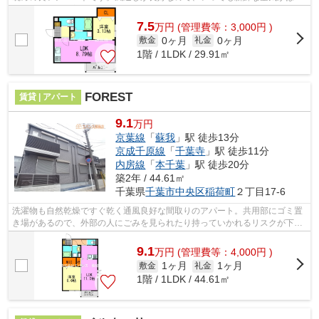
ってきます。新着情報：ルカリオSOGA...
7.5
万
円
(管理費等：3,000円 )
0ヶ月
0ヶ月
敷金
礼金
1階 / 1LDK / 29.91㎡
FOREST
賃貸 | アパート
9.1
万円
京葉線
「
蘇我
」駅 徒歩13分
京成千原線
「
千葉寺
」駅 徒歩11分
内房線
「
本千葉
」駅 徒歩20分
築2年 / 44.61㎡
千葉県
千葉市中央区
稲荷町
２丁目17-6
洗濯物も自然乾燥ですぐ乾く通風良好な間取りのアパート。共用部にゴミ置
き場があるので、外部の人にごみを見られたり持っていかれるリスクが下が
ります。こちらの物件はアパートです...
9.1
万
円
(管理費等：4,000円 )
1ヶ月
1ヶ月
敷金
礼金
1階 / 1LDK / 44.61㎡