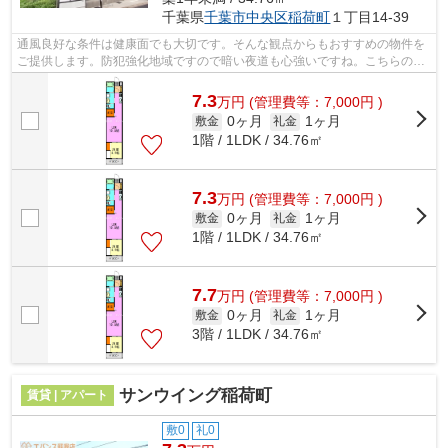
千葉県
千葉市中央区
稲荷町
１丁目14-39
通風良好な条件は健康面でも大切です。そんな観点からもおすすめの物件を
ご提供します。防犯強化地域ですので暗い夜道も心強いですね。こちらの物
件はアパートです。「セミカ蘇我」の...
7.3
万
円
(管理費等：7,000円 )
0ヶ月
1ヶ月
敷金
礼金
1階 / 1LDK / 34.76㎡
7.3
万
円
(管理費等：7,000円 )
0ヶ月
1ヶ月
敷金
礼金
1階 / 1LDK / 34.76㎡
7.7
万
円
(管理費等：7,000円 )
0ヶ月
1ヶ月
敷金
礼金
3階 / 1LDK / 34.76㎡
サンウイング稲荷町
賃貸 | アパート
敷0
礼0