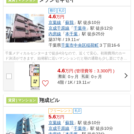
メゾンセキセイ
賃貸 | マンション
敷0
礼0
4.6
万円
京葉線
「
蘇我
」駅 徒歩10分
京成千原線
「
千葉寺
」駅 徒歩12分
内房線
「
本千葉
」駅 徒歩25分
築37年 / 19.11㎡
千葉県
千葉市中央区
稲荷町
３丁目16-6
千葉メディカルセンターまで徒歩4分なので、近くて安心。初期費用のカー
ド決済ができます。始発駅に近いマンションだと朝の通勤も少し楽にできま
す。当社イチオシの物件の「メゾンセキ...
4.6
万
円
(管理費等：3,300円 )
0ヶ月
0ヶ月
敷金
礼金
4階 / 1K / 19.11㎡
翔成ビル
賃貸 | マンション
フリーレント
礼0
5.6
万円
京葉線
「
蘇我
」駅 徒歩10分
京成千原線
「
千葉寺
」駅 徒歩10分