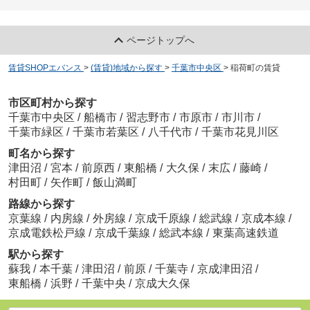
ページトップへ
賃貸SHOPエバンス
>
(賃貸)地域から探す
>
千葉市中央区
>
稲荷町の賃貸
市区町村から探す
千葉市中央区
/
船橋市
/
習志野市
/
市原市
/
市川市
/
千葉市緑区
/
千葉市若葉区
/
八千代市
/
千葉市花見川区
町名から探す
津田沼
/
宮本
/
前原西
/
東船橋
/
大久保
/
末広
/
藤崎
/
村田町
/
矢作町
/
飯山満町
路線から探す
京葉線
/
内房線
/
外房線
/
京成千原線
/
総武線
/
京成本線
/
京成電鉄松戸線
/
京成千葉線
/
総武本線
/
東葉高速鉄道
駅から探す
蘇我
/
本千葉
/
津田沼
/
前原
/
千葉寺
/
京成津田沼
/
東船橋
/
浜野
/
千葉中央
/
京成大久保