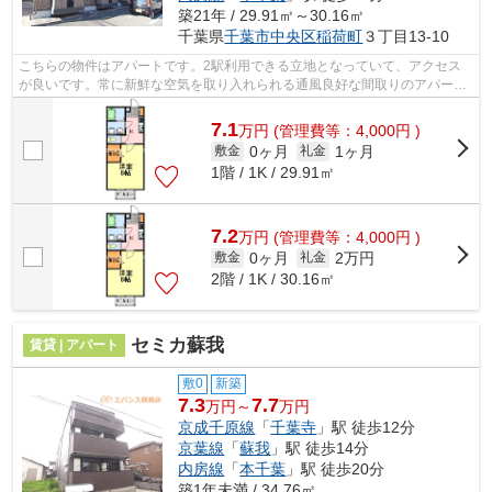
築21年 / 29.91㎡～30.16㎡
千葉県
千葉市中央区
稲荷町
３丁目13-10
こちらの物件はアパートです。2駅利用できる立地となっていて、アクセス
が良いです。常に新鮮な空気を取り入れられる通風良好な間取りのアパー
ト。こだわりポイント満載のプレジールⅡ...
7.1
万
円
(管理費等：4,000円 )
0ヶ月
1ヶ月
敷金
礼金
1階 / 1K / 29.91㎡
7.2
万
円
(管理費等：4,000円 )
0ヶ月
2万円
敷金
礼金
2階 / 1K / 30.16㎡
セミカ蘇我
賃貸 | アパート
敷0
新築
7.3
7.7
万円～
万円
京成千原線
「
千葉寺
」駅 徒歩12分
京葉線
「
蘇我
」駅 徒歩14分
内房線
「
本千葉
」駅 徒歩20分
築1年未満 / 34.76㎡