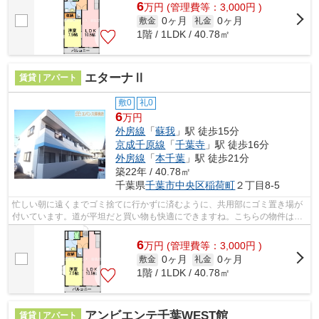
6
万
円
(管理費等：3,000円 )
0ヶ月
0ヶ月
敷金
礼金
1階 / 1LDK / 40.78㎡
エターナⅡ
賃貸 | アパート
敷0
礼0
6
万円
外房線
「
蘇我
」駅 徒歩15分
京成千原線
「
千葉寺
」駅 徒歩16分
外房線
「
本千葉
」駅 徒歩21分
築22年 / 40.78㎡
千葉県
千葉市中央区
稲荷町
２丁目8-5
忙しい朝に遠くまでゴミ捨てに行かずに済むように、共用部にゴミ置き場が
付いています。道が平坦だと買い物も快適にできますね。こちらの物件は自
走式駐車場がご利用いただけます。当...
6
万
円
(管理費等：3,000円 )
0ヶ月
0ヶ月
敷金
礼金
1階 / 1LDK / 40.78㎡
アンビエンテ千葉WEST館
賃貸 | アパート