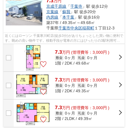
7.3
万円
京成千原線
「
千葉寺
」駅 徒歩12分
京葉線
「
蘇我
」駅 徒歩20分
内房線
「
本千葉
」駅 徒歩16分
築37年 / 49.35㎡～49.68㎡
千葉県
千葉市中央区
稲荷町
１丁目12-3
近くにはローソン 千葉寒川町店(徒歩3分)がありちょっとした買い物に便利で
す。眺めの良い物件です。移動手段が電車の方にはぴったりの3駅利用可能
な物件です。気になるイチオシ物件情...
7.3
万
円
(管理費等：3,000円 )
0ヶ月
0ヶ月
敷金
礼金
1階 / 2DK / 49.68㎡
7.3
万
円
(管理費等：3,000円 )
0ヶ月
0ヶ月
敷金
礼金
1階 / 2DK / 49.35㎡
7.3
万
円
(管理費等：3,000円 )
0ヶ月
0ヶ月
敷金
礼金
2階 / 2LDK / 49.39㎡