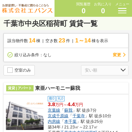
閲覧履歴
お気に入り
メニュー
0
0
千葉市中央区稲荷町 賃貸一覧
14
23
1～14
該当物件数
棟
空き数
件
棟を表示
変更
絞り込み条件：
なし
空室のみ
東亜ハーモニー蘇我
賃貸 | アパート
敷0
礼0
3.8
4.4
万円～
万円
京葉線
「
蘇我
」駅 徒歩7分
京成千原線
「
千葉寺
」駅 徒歩10分
内房線
「
本千葉
」駅 徒歩25分
築34年 / 21.23㎡～22.17㎡