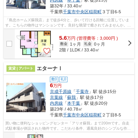
内房線
「
本千葉
」駅 徒歩23分
築32年 / 33.40㎡
千葉県
千葉市中央区
稲荷町
３丁目6-5
「島忠ホームズ蘇我店」まで徒歩4分と、歩いて行ける距離に位置していま
す。こちらの物件はマンションです。良好な眺望で癒されてみませんか。
「翔成ビル」の物件情報をお探しならお気...
5.6
万
円
(管理費等：3,000円 )
1ヶ月
0ヶ月
敷金
礼金
2階 / 1LDK / 33.40㎡
エターナⅠ
賃貸 | アパート
敷0
礼0
6
万円
京成千原線
「
千葉寺
」駅 徒歩15分
京葉線
「
蘇我
」駅 徒歩17分
内房線
「
本千葉
」駅 徒歩20分
築23年 / 40.78㎡
千葉県
千葉市中央区
稲荷町
２丁目8-5
買い物に便利なショッピングセンター「アリオ蘇我」まで200mです。自走
式駐車場が併設された物件です。こだわり条件、通風良好のシンプルな作り
の物件です。気分が落ちた時には換気で...