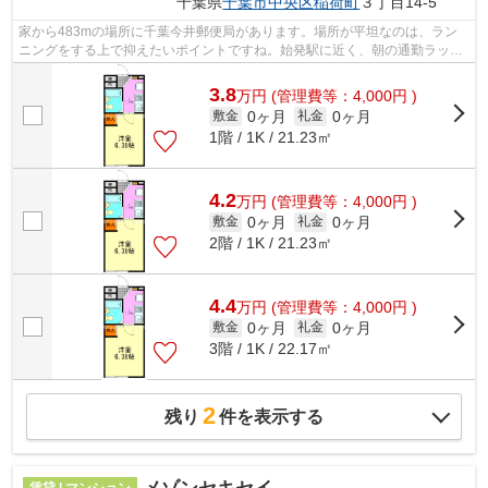
千葉県
千葉市中央区
稲荷町
３丁目14-5
家から483mの場所に千葉今井郵便局があります。場所が平坦なのは、ラン
ニングをする上で抑えたいポイントですね。始発駅に近く、朝の通勤ラッシ
ュでも座席に座りやすいです。新着情報...
3.8
万
円
(管理費等：4,000円 )
0ヶ月
0ヶ月
敷金
礼金
1階 / 1K / 21.23㎡
4.2
万
円
(管理費等：4,000円 )
0ヶ月
0ヶ月
敷金
礼金
2階 / 1K / 21.23㎡
4.4
万
円
(管理費等：4,000円 )
0ヶ月
0ヶ月
敷金
礼金
3階 / 1K / 22.17㎡
2
残り
件を表示する