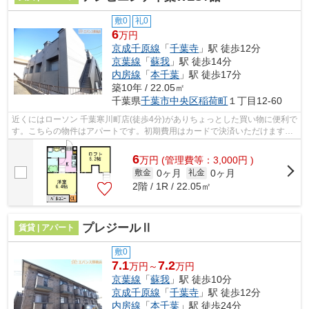
敷0
礼0
6
万円
京成千原線
「
千葉寺
」駅 徒歩12分
京葉線
「
蘇我
」駅 徒歩14分
内房線
「
本千葉
」駅 徒歩17分
築10年 / 22.05㎡
千葉県
千葉市中央区
稲荷町
１丁目12-60
近くにはローソン 千葉寒川町店(徒歩4分)がありちょっとした買い物に便利で
す。こちらの物件はアパートです。初期費用はカードで決済いただけます。
「アンビエンテ千葉WEST館」の物件...
6
万
円
(管理費等：3,000円 )
0ヶ月
0ヶ月
敷金
礼金
2階 / 1R / 22.05㎡
プレジールⅡ
賃貸 | アパート
敷0
7.1
7.2
万円～
万円
京葉線
「
蘇我
」駅 徒歩10分
京成千原線
「
千葉寺
」駅 徒歩12分
内房線
「
本千葉
」駅 徒歩24分