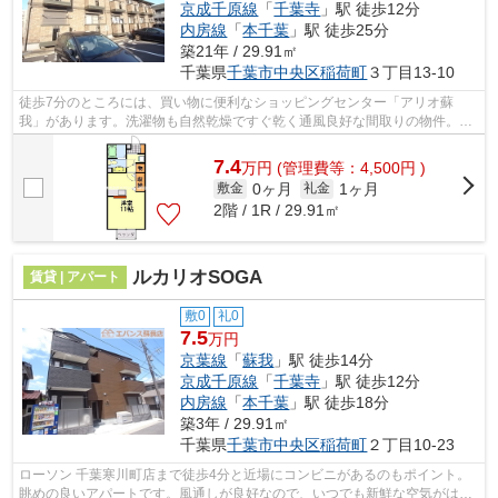
京成千原線
「
千葉寺
」駅 徒歩12分
内房線
「
本千葉
」駅 徒歩25分
築21年 / 29.91㎡
千葉県
千葉市中央区
稲荷町
３丁目13-10
徒歩7分のところには、買い物に便利なショッピングセンター「アリオ蘇
我」があります。洗濯物も自然乾燥ですぐ乾く通風良好な間取りの物件。忙
しい朝に遠くまでゴミ捨てに行かずに済む...
7.4
万
円
(管理費等：4,500円 )
0ヶ月
1ヶ月
敷金
礼金
2階 / 1R / 29.91㎡
ルカリオSOGA
賃貸 | アパート
敷0
礼0
7.5
万円
京葉線
「
蘇我
」駅 徒歩14分
京成千原線
「
千葉寺
」駅 徒歩12分
内房線
「
本千葉
」駅 徒歩18分
築3年 / 29.91㎡
千葉県
千葉市中央区
稲荷町
２丁目10-23
ローソン 千葉寒川町店まで徒歩4分と近場にコンビニがあるのもポイント。
眺めの良いアパートです。風通しが良好なので、いつでも新鮮な空気がはい