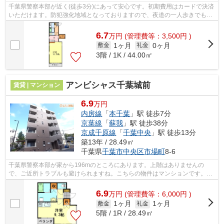
千葉県警察本部が近く(徒歩3分)にあって安心です。初期費用はカードで決済
いただけます。防犯強化地域となっておりますので、夜道の一人歩きでも心
強いですね。「ラフィーネTK」の物件...
6.7
万
円
(管理費等：3,500円 )
1ヶ月
0ヶ月
敷金
礼金
3階 / 1K / 44.00㎡
アンビシャス千葉城前
賃貸 | マンション
6.9
万円
内房線
「
本千葉
」駅 徒歩7分
京葉線
「
蘇我
」駅 徒歩38分
京成千原線
「
千葉中央
」駅 徒歩13分
築13年 / 28.49㎡
千葉県
千葉市中央区
市場町
8-6
千葉県警察本部が家から196mのところにあります。上階はありませんの
で、ご近所トラブルも避けられますね。こちらの物件はマンションです。共
用部には敷地内ごみ置き場・エレベータな...
6.9
万
円
(管理費等：6,000円 )
1ヶ月
1ヶ月
敷金
礼金
5階 / 1R / 28.49㎡