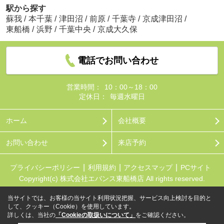
駅から探す
蘇我
/
本千葉
/
津田沼
/
前原
/
千葉寺
/
京成津田沼
/
東船橋
/
浜野
/
千葉中央
/
京成大久保
電話でお問い合わせ
営業時間：
10：00～18：00
定休日：
毎週水曜日
ホーム
会社概要
お問い合わせ
来店予約
プライバシーポリシー
利用規約
アクセスマップ
PCサイト
Copyright(c) 株式会社エバンス東船橋店 All rights reserved.
当サイトでは、お客様の当サイト利用状況把握、サービス向上検討を目的と
して、クッキー（Cookie）を使用しています。
詳しくは、当社の
「Cookieの取扱いについて」
をご確認ください。