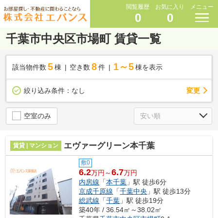
閲覧履歴
お気に入り
メニュー
0
0
千葉市中央区市場町 賃貸一覧
5
8
1～5
該当物件数
棟
空き数
件
棟を表示
変更
絞り込み条件：
なし
空室のみ
エヴァーグリーン本千葉
賃貸 | マンション
敷0
6.2
6.7
万円～
万円
内房線
「
本千葉
」駅 徒歩6分
京成千原線
「
千葉中央
」駅 徒歩13分
総武線
「
千葉
」駅 徒歩19分
築40年 / 36.54㎡～38.02㎡