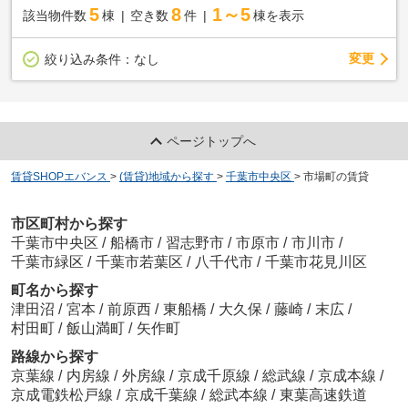
5
8
1～5
該当物件数
棟
空き数
件
棟を表示
変更
絞り込み条件：
なし
ページトップへ
賃貸SHOPエバンス
>
(賃貸)地域から探す
>
千葉市中央区
>
市場町の賃貸
市区町村から探す
千葉市中央区
/
船橋市
/
習志野市
/
市原市
/
市川市
/
千葉市緑区
/
千葉市若葉区
/
八千代市
/
千葉市花見川区
町名から探す
津田沼
/
宮本
/
前原西
/
東船橋
/
大久保
/
藤崎
/
末広
/
村田町
/
飯山満町
/
矢作町
路線から探す
京葉線
/
内房線
/
外房線
/
京成千原線
/
総武線
/
京成本線
/
京成電鉄松戸線
/
京成千葉線
/
総武本線
/
東葉高速鉄道