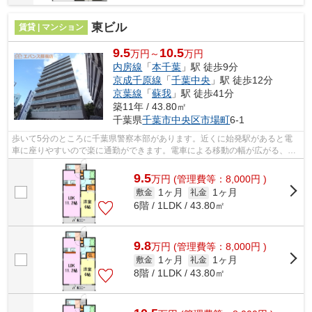
東ビル
賃貸 | マンション
9.5
10.5
万円～
万円
内房線
「
本千葉
」駅 徒歩9分
京成千原線
「
千葉中央
」駅 徒歩12分
京葉線
「
蘇我
」駅 徒歩41分
築11年 / 43.80㎡
千葉県
千葉市中央区
市場町
6-1
歩いて5分のところに千葉県警察本部があります。近くに始発駅があると電
車に座りやすいので楽に通勤ができます。電車による移動の幅が広がる、3
駅以上利用可能な物件です。共用部には...
9.5
万
円
(管理費等：8,000円 )
1ヶ月
1ヶ月
敷金
礼金
6階 / 1LDK / 43.80㎡
9.8
万
円
(管理費等：8,000円 )
1ヶ月
1ヶ月
敷金
礼金
8階 / 1LDK / 43.80㎡