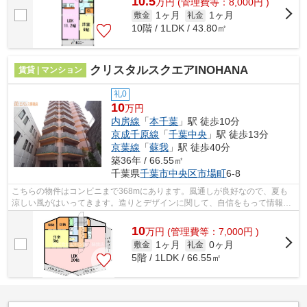
10.5
万
円
(管理費等：8,000円 )
1ヶ月
1ヶ月
敷金
礼金
10階 / 1LDK / 43.80㎡
クリスタルスクエアINOHANA
賃貸 | マンション
礼0
10
万円
内房線
「
本千葉
」駅 徒歩10分
京成千原線
「
千葉中央
」駅 徒歩13分
京葉線
「
蘇我
」駅 徒歩40分
築36年 / 66.55㎡
千葉県
千葉市中央区
市場町
6-8
こちらの物件はコンビニまで368mにあります。風通しが良好なので、夏も
涼しい風がはいってきます。造りとデザインに関して、自信をもって情報を
提供できるマンションです。共用部には...
10
万
円
(管理費等：7,000円 )
1ヶ月
0ヶ月
敷金
礼金
5階 / 1LDK / 66.55㎡