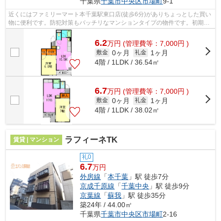
千葉県
千葉市中央区
市場町
9-1
近くにはファミリーマート本千葉駅東口店(徒歩6分)がありちょっとした買い
物に便利です。防犯対策もバッチリなマンションタイプの物件です。初期費
用のカード決済ができます。共用部に...
6.2
万
円
(管理費等：7,000円 )
0ヶ月
1ヶ月
敷金
礼金
4階 / 1LDK / 36.54㎡
6.7
万
円
(管理費等：7,000円 )
0ヶ月
1ヶ月
敷金
礼金
4階 / 1LDK / 38.02㎡
ラフィーネTK
賃貸 | マンション
礼0
6.7
万円
外房線
「
本千葉
」駅 徒歩7分
京成千原線
「
千葉中央
」駅 徒歩9分
京葉線
「
蘇我
」駅 徒歩35分
築24年 / 44.00㎡
千葉県
千葉市中央区
市場町
2-16