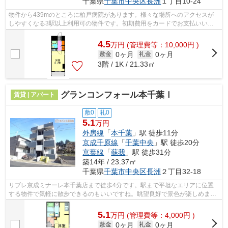
千葉県
千葉市中央区
長洲
１丁目10-24
物件から439mのところに柏戸病院があります。様々な場所へのアクセスが
しやすくなる3駅以上利用可の物件です。初期費用をカードでお支払いいた
だけるので、カードで決済したい方にもお...
4.5
万
円
(管理費等：10,000円 )
0ヶ月
0ヶ月
敷金
礼金
3階 / 1K / 21.33㎡
グランコンフォール本千葉Ⅰ
賃貸 | アパート
敷0
礼0
5.1
万円
外房線
「
本千葉
」駅 徒歩11分
京成千原線
「
千葉中央
」駅 徒歩20分
京葉線
「
蘇我
」駅 徒歩31分
築14年 / 23.37㎡
千葉県
千葉市中央区
長洲
２丁目32-18
リブレ京成ミナーレ本千葉店まで徒歩4分です。駅まで平坦なエリアに位置
する物件で気軽に散歩できるのもいいですね。眺望良好で景色が楽しめま
す。「グランコンフォール本千葉Ⅰ」の物...
5.1
万
円
(管理費等：4,000円 )
0ヶ月
0ヶ月
敷金
礼金