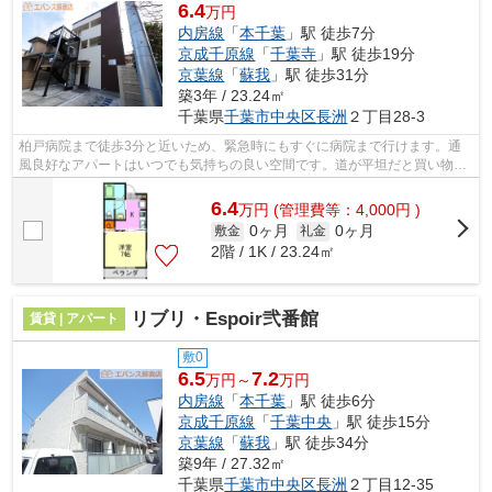
6.4
万円
内房線
「
本千葉
」駅 徒歩7分
京成千原線
「
千葉寺
」駅 徒歩19分
京葉線
「
蘇我
」駅 徒歩31分
築3年 / 23.24㎡
千葉県
千葉市中央区
長洲
２丁目28-3
柏戸病院まで徒歩3分と近いため、緊急時にもすぐに病院まで行けます。通
風良好なアパートはいつでも気持ちの良い空間です。道が平坦だと買い物も
快適にできますね。気になるイチオシ物...
6.4
万
円
(管理費等：4,000円 )
0ヶ月
0ヶ月
敷金
礼金
2階 / 1K / 23.24㎡
リブリ・Espoir弐番館
賃貸 | アパート
敷0
6.5
7.2
万円～
万円
内房線
「
本千葉
」駅 徒歩6分
京成千原線
「
千葉中央
」駅 徒歩15分
京葉線
「
蘇我
」駅 徒歩34分
築9年 / 27.32㎡
千葉県
千葉市中央区
長洲
２丁目12-35