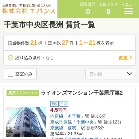
閲覧履歴
お気に入り
メニュー
0
0
千葉市中央区長洲 賃貸一覧
21
27
1～21
該当物件数
棟
空き数
件
棟を表示
変更
絞り込み条件：
なし
空室のみ
ライオンズマンション千葉県庁第2
賃貸 | マンション
敷0
礼0
4.5
万円
内房線
「
本千葉
」駅 徒歩6分
京成千原線
「
千葉中央
」駅 徒歩12分
京葉線
「
蘇我
」駅 徒歩35分
築34年 / 21.33㎡