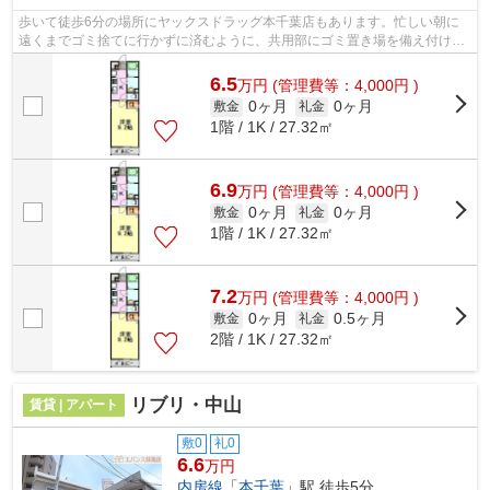
歩いて徒歩6分の場所にヤックスドラッグ本千葉店もあります。忙しい朝に
遠くまでゴミ捨てに行かずに済むように、共用部にゴミ置き場を備え付けて
おります。こちらは初期費用をカードで...
6.5
万
円
(管理費等：4,000円 )
0ヶ月
0ヶ月
敷金
礼金
1階 / 1K / 27.32㎡
6.9
万
円
(管理費等：4,000円 )
0ヶ月
0ヶ月
敷金
礼金
1階 / 1K / 27.32㎡
7.2
万
円
(管理費等：4,000円 )
0ヶ月
0.5ヶ月
敷金
礼金
2階 / 1K / 27.32㎡
リブリ・中山
賃貸 | アパート
敷0
礼0
6.6
万円
内房線
「
本千葉
」駅 徒歩5分