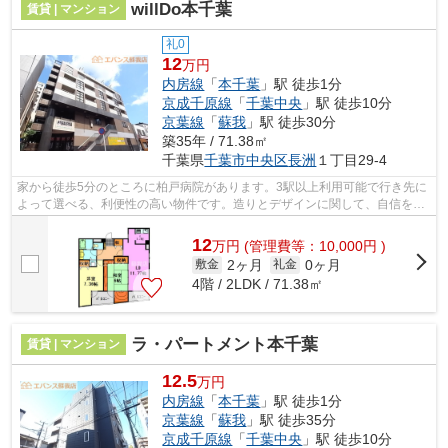
willDo本千葉
賃貸 | マンション
礼0
12
万円
内房線
「
本千葉
」駅 徒歩1分
京成千原線
「
千葉中央
」駅 徒歩10分
京葉線
「
蘇我
」駅 徒歩30分
築35年 / 71.38㎡
千葉県
千葉市中央区
長洲
１丁目29-4
家から徒歩5分のところに柏戸病院があります。3駅以上利用可能で行き先に
よって選べる、利便性の高い物件です。造りとデザインに関して、自信をも
って情報を提供できるマンションです...
12
万
円
(管理費等：10,000円 )
2ヶ月
0ヶ月
敷金
礼金
4階 / 2LDK / 71.38㎡
ラ・パートメント本千葉
賃貸 | マンション
12.5
万円
内房線
「
本千葉
」駅 徒歩1分
京葉線
「
蘇我
」駅 徒歩35分
京成千原線
「
千葉中央
」駅 徒歩10分