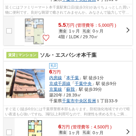
近くにはファミリーマート本千葉駅東口店(徒歩3分)がありちょっとした買い
物に便利です。良好な眺望で癒されてみませんか。みなさんで協力して守っ
ていく防犯強化地域は安心ですね。こ...
5.5
万
円
(管理費等：5,000円 )
1ヶ月
0ヶ月
敷金
礼金
4階 / 1LDK / 29.70㎡
ソル・エスパシオ本千葉
賃貸 | マンション
礼0
6
万円
内房線
「
本千葉
」駅 徒歩1分
京成千原線
「
千葉中央
」駅 徒歩9分
京葉線
「
蘇我
」駅 徒歩39分
築20年 / 28.39㎡
千葉県
千葉市中央区
長洲
１丁目33-9
すぐ近く(徒歩6分)には千葉県警察本部もあります。防犯強化地域ですので暗
い夜道も心強いですね。3駅以上利用可なので、利便性を求める方もご満足
頂ける条件です。新着情報：ソル・エ...
6
万
円
(管理費等：4,500円 )
1ヶ月
0ヶ月
敷金
礼金