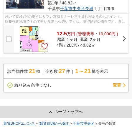
築1年 / 48.82㎡
千葉県
千葉市中央区
長洲
１丁目29-6
歩いて徒歩7分の場所にリブレ京成ミナーレ本千葉店があるのもポイント。
防犯強化地域ですので暗い夜道も心強いですね。眺望良好な物件です。共用
部には敷地内ごみ置き場・エレベータな...
12.5
万
円
(管理費等：10,000円 )
1ヶ月
2ヶ月
敷金
礼金
4階 / 2LDK / 48.82㎡
21
27
1～21
該当物件数
棟
空き数
件
棟を表示
変更
絞り込み条件：
なし
ページトップへ
賃貸SHOPエバンス
>
(賃貸)地域から探す
>
千葉市中央区
>
長洲の賃貸