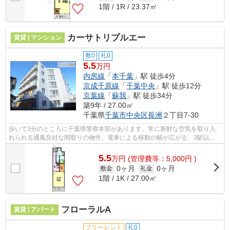
1階 / 1R / 23.37㎡
カーサトリプルエー
賃貸 | マンション
敷0
礼0
5.5
万円
内房線
「
本千葉
」駅 徒歩4分
京成千原線
「
千葉中央
」駅 徒歩12分
京葉線
「
蘇我
」駅 徒歩34分
築9年 / 27.00㎡
千葉県
千葉市中央区
長洲
２丁目7-30
歩いて3分のところに千葉県警察本部があります。常に新鮮な空気を取り入
れられる通風良好な間取りの物件。電車による移動の幅が広がる、3駅以上
利用可能な物件です。気になるイチオシ...
5.5
万
円
(管理費等：5,000円 )
0ヶ月
0ヶ月
敷金
礼金
1階 / 1K / 27.00㎡
フローラルA
賃貸 | アパート
フリーレント
礼0