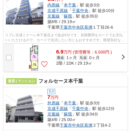
内房線
「
本千葉
」駅 徒歩3分
京成千原線
「
千葉中央
」駅 徒歩10分
京葉線
「
蘇我
」駅 徒歩35分
築8年 / 29.19㎡
千葉県
千葉市中央区
長洲
１丁目26-6
リブレ京成ミナーレ本千葉店まで徒歩6分です。初期費用をカードでお支払
いいただけるので、カードで決済したい方にもおすすめです。眺望良好な物
件です。共用部にはエレベータ・敷地内...
6.9
万
円
(管理費等：6,500円 )
1ヶ月
0ヶ月
敷金
礼金
2階 / 1DK / 29.19㎡
フォルセーヌ本千葉
賃貸 | マンション
礼0
7
万円
外房線
「
本千葉
」駅 徒歩3分
京成千原線
「
千葉中央
」駅 徒歩12分
京葉線
「
蘇我
」駅 徒歩34分
築4年 / 25.00㎡
千葉県
千葉市中央区
長洲
２丁目4-2