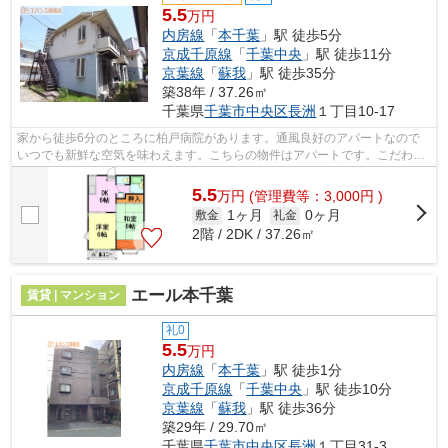
5.5
万円
内房線
「
本千葉
」駅 徒歩5分
京成千原線
「
千葉中央
」駅 徒歩11分
京葉線
「
蘇我
」駅 徒歩35分
築38年 / 37.26㎡
千葉県
千葉市中央区
長洲
１丁目10-17
家から徒歩6分のところに柏戸病院があります。通風良好のアパートなので
いつでも新鮮な空気を味わえます。こちらの物件はアパートです。こだわり
ポイント満載のフローラルA。気になる...
5.5
万
円
(管理費等：3,000円 )
1ヶ月
0ヶ月
敷金
礼金
2階 / 2DK / 37.26㎡
エール本千葉
賃貸 | マンション
礼0
5.5
万円
内房線
「
本千葉
」駅 徒歩1分
京成千原線
「
千葉中央
」駅 徒歩10分
京葉線
「
蘇我
」駅 徒歩36分
築29年 / 29.70㎡
千葉県
千葉市中央区
長洲
１丁目31-3