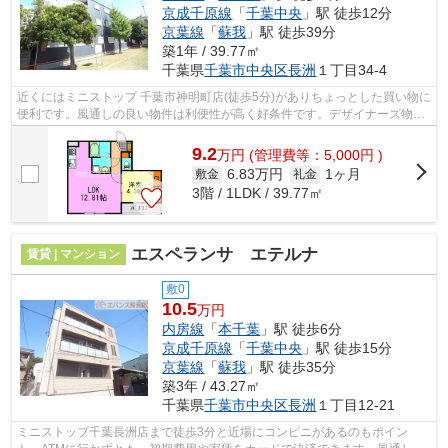
京成千原線
「
千葉中央
」駅 徒歩12分
京葉線
「
蘇我
」駅 徒歩39分
築1年 / 39.77㎡
千葉県
千葉市中央区
長洲
１丁目34-4
近くにはミニストップ 千葉市神明町店(徒歩5分)がありちょっとした買い物に
便利です。風通しの良い物件は利便性が高く好条件です。デザイナーズ物件
は独創的で、ご好評いただいていま...
9.2
万
円
(管理費等：5,000円 )
6.83万円
1ヶ月
敷金
礼金
3階 / 1LDK / 39.77㎡
エスペランサ エテルナ
賃貸 | マンション
敷0
10.5
万円
内房線
「
本千葉
」駅 徒歩6分
京成千原線
「
千葉中央
」駅 徒歩15分
京葉線
「
蘇我
」駅 徒歩35分
築3年 / 43.27㎡
千葉県
千葉市中央区
長洲
１丁目12-21
ミニストップ千葉長洲店まで徒歩3分と近場にコンビニがあるのもポイン