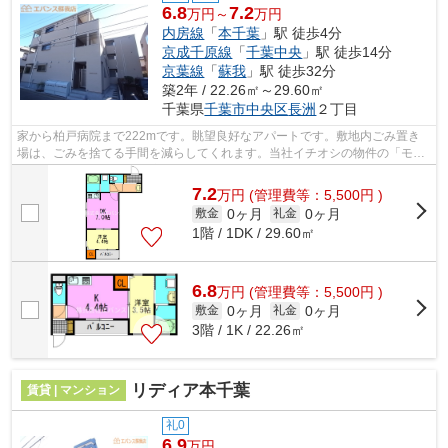
6.8
7.2
万円～
万円
内房線
「
本千葉
」駅 徒歩4分
京成千原線
「
千葉中央
」駅 徒歩14分
京葉線
「
蘇我
」駅 徒歩32分
築2年 / 22.26㎡～29.60㎡
千葉県
千葉市中央区
長洲
２丁目
家から柏戸病院まで222mです。眺望良好なアパートです。敷地内ごみ置き
場は、ごみを捨てる手間を減らしてくれます。当社イチオシの物件の「モン
テ・ソラーレ」。ぜひ一度ご覧ください...
7.2
万
円
(管理費等：5,500円 )
0ヶ月
0ヶ月
敷金
礼金
1階 / 1DK / 29.60㎡
6.8
万
円
(管理費等：5,500円 )
0ヶ月
0ヶ月
敷金
礼金
3階 / 1K / 22.26㎡
リディア本千葉
賃貸 | マンション
礼0
6.9
万円