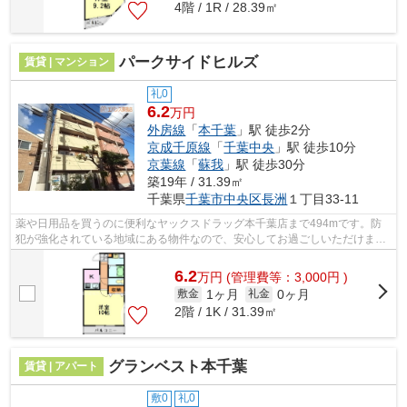
4階 / 1R / 28.39㎡
パークサイドヒルズ
賃貸 | マンション
礼0
6.2
万円
外房線
「
本千葉
」駅 徒歩2分
京成千原線
「
千葉中央
」駅 徒歩10分
京葉線
「
蘇我
」駅 徒歩30分
築19年 / 31.39㎡
千葉県
千葉市中央区
長洲
１丁目33-11
薬や日用品を買うのに便利なヤックスドラッグ本千葉店まで494mです。防
犯が強化されている地域にある物件なので、安心してお過ごしいただけま
す。造りとデザインに関して、自信をもっ...
6.2
万
円
(管理費等：3,000円 )
1ヶ月
0ヶ月
敷金
礼金
2階 / 1K / 31.39㎡
グランベスト本千葉
賃貸 | アパート
敷0
礼0