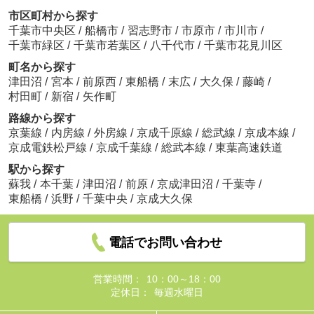
市区町村から探す
千葉市中央区
/
船橋市
/
習志野市
/
市原市
/
市川市
/
千葉市緑区
/
千葉市若葉区
/
八千代市
/
千葉市花見川区
町名から探す
津田沼
/
宮本
/
前原西
/
東船橋
/
末広
/
大久保
/
藤崎
/
村田町
/
新宿
/
矢作町
路線から探す
京葉線
/
内房線
/
外房線
/
京成千原線
/
総武線
/
京成本線
/
京成電鉄松戸線
/
京成千葉線
/
総武本線
/
東葉高速鉄道
駅から探す
蘇我
/
本千葉
/
津田沼
/
前原
/
京成津田沼
/
千葉寺
/
東船橋
/
浜野
/
千葉中央
/
京成大久保
電話でお問い合わせ
営業時間：
10：00～18：00
定休日：
毎週水曜日