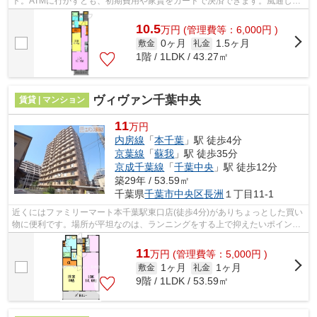
ト。ATMに行かずとも、初期費用や家賃をカードで決済できます。風通しが
良く、熱がこもりにくいので、室内が暑く...
10.5
万
円
(管理費等：6,000円 )
0ヶ月
1.5ヶ月
敷金
礼金
1階 / 1LDK / 43.27㎡
ヴィヴァン千葉中央
賃貸 | マンション
11
万円
内房線
「
本千葉
」駅 徒歩4分
京葉線
「
蘇我
」駅 徒歩35分
京成千葉線
「
千葉中央
」駅 徒歩12分
築29年 / 53.59㎡
千葉県
千葉市中央区
長洲
１丁目11-1
近くにはファミリーマート本千葉駅東口店(徒歩4分)がありちょっとした買い
物に便利です。場所が平坦なのは、ランニングをする上で抑えたいポイント
ですね。外壁はタイル張りとなってい...
11
万
円
(管理費等：5,000円 )
1ヶ月
1ヶ月
敷金
礼金
9階 / 1LDK / 53.59㎡