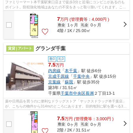
ファミリーマート本千葉駅東口店まで徒歩3分と近場にコンビニがあるのも
ポイント。防犯強化地域はあなたの不安をきっと取り除いてくれます。こち
らは初期費用をカードでお支払いいただ...
7
万
円
(管理費等：4,000円 )
1ヶ月
0ヶ月
敷金
礼金
4階 / 1K / 25.00㎡
グランダ千葉
賃貸 | アパート
敷0
礼0
7.5
万円
内房線
「
本千葉
」駅 徒歩6分
京成千原線
「
千葉中央
」駅 徒歩15分
京葉線
「
蘇我
」駅 徒歩35分
築3年 / 31.51㎡
千葉県
千葉市中央区
長洲
２丁目13-1
薬や日用品を買うのに便利なドラッグストア「ヤックスドラッグ本千葉店」
が、こちらの物件から314mのところにあります。目的地別に駅を選べる3駅
以上利用可能なアパート。平坦な場所に...
7.5
万
円
(管理費等：3,000円 )
0ヶ月
0ヶ月
敷金
礼金
2階 / 2K / 31.51㎡