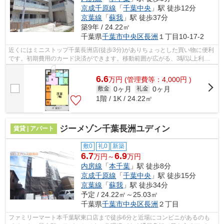
京成千原線
「
千葉中央
」駅 徒歩12分
京葉線
「
蘇我
」駅 徒歩37分
築9年 / 24.22㎡
千葉県
千葉市中央区
長洲
１丁目10-17-2
近くにはミニストップ千葉長洲店(徒歩3分)がありちょっとした買い物に便利
です。初期費用のカード決済ができます。移動範囲が広がる、3駅以上利用
可能な物件です。新着情報：リブリ・...
6.6
万
円
(管理費等：4,000円 )
0ヶ月
0ヶ月
敷金
礼金
1階 / 1K / 24.22㎡
ジーメゾン千葉長洲ユディン
賃貸 | アパート
敷0
礼0
新築
6.7
6.9
万円～
万円
内房線
「
本千葉
」駅 徒歩8分
京成千原線
「
千葉中央
」駅 徒歩15分
京葉線
「
蘇我
」駅 徒歩34分
予定 / 24.22㎡～25.03㎡
千葉県
千葉市中央区
長洲
２丁目
ファミリーマート本千葉駅東口店まで徒歩6分と近場にコンビニがあるのも