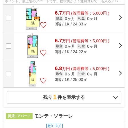
ポイント。最上階のアパートです。住環境がよく通風良好で日も入るアパー
トをご提供します。「ジーメゾン千葉⻑...
6.7
万
円
(管理費等：5,000円 )
0ヶ月
0ヶ月
敷金
礼金
3階 / 1K / 24.33㎡
6.7
万
円
(管理費等：5,000円 )
0ヶ月
0ヶ月
敷金
礼金
3階 / 1K / 24.22㎡
6.8
万
円
(管理費等：5,000円 )
0ヶ月
0ヶ月
敷金
礼金
3階 / 1K / 25.00㎡
1
残り
件を表示する
モンテ・ソラーレ
賃貸 | アパート
敷0
礼0