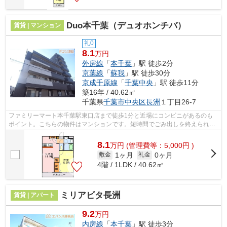
Duo本千葉（デュオホンチバ）
賃貸 | マンション
礼0
8.1
万円
外房線
「
本千葉
」駅 徒歩2分
京葉線
「
蘇我
」駅 徒歩30分
京成千原線
「
千葉中央
」駅 徒歩11分
築16年 / 40.62㎡
千葉県
千葉市中央区
長洲
１丁目26-7
ファミリーマート本千葉駅東口店まで徒歩1分と近場にコンビニがあるのも
ポイント。こちらの物件はマンションです。短時間でごみ出しを終えられる
ように、敷地内にゴミ置き場を設置して...
8.1
万
円
(管理費等：5,000円 )
1ヶ月
0ヶ月
敷金
礼金
4階 / 1LDK / 40.62㎡
ミリアビタ長洲
賃貸 | アパート
9.2
万円
内房線
「
本千葉
」駅 徒歩3分