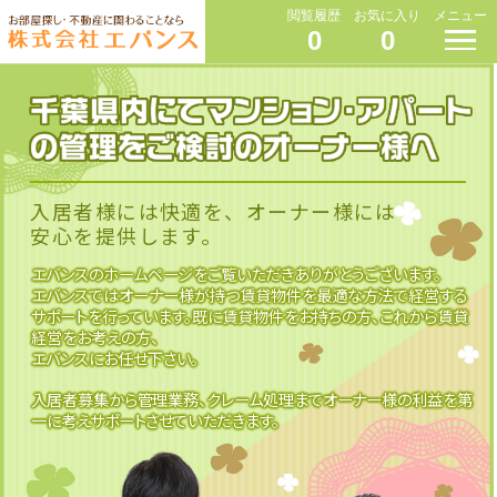
閲覧履歴
お気に入り
メニュー
0
0
入居者様には快適を、オーナー様には
安心を提供します。
エバンスのホームページをご覧いただきありがとうございます。
エバンスではオーナー様が持つ賃貸物件を最適な方法で経営する
サポートを行っています。既に賃貸物件をお持ちの方、これから賃貸
経営をお考えの方、
エバンスにお任せ下さい。
入居者募集から管理業務、クレーム処理までオーナー様の利益を第
一に考えサポートさせていただきます。