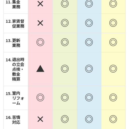
×
◎
◎
◎
集金
業務
×
◎
◎
◎
家賃督
促業務
◎
◎
◎
◎
更新
業務
退出時
の立会
▲
◎
◎
◎
点検・
敷金
精算
室内
◎
◎
◎
◎
リフォ
ーム
×
◎
◎
◎
苦情
対応