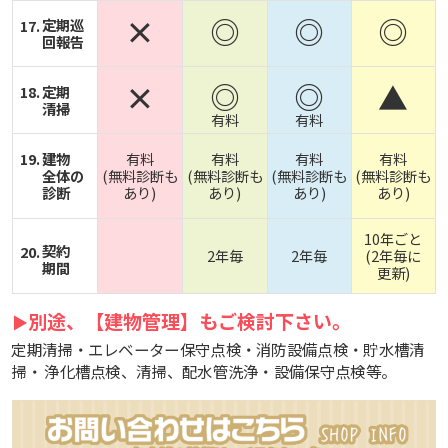
×
◎
◎
◎
定期巡
回報告
◎
◎
×
▲
定期
清掃
有料
有料
建物
有料
有料
有料
有料
全体の
(無料診断も
(無料診断も
(無料診断も
(無料診断も
診断
あり)
あり)
あり)
あり)
10年ごと
契約
2年毎
2年毎
(2年毎に
期間
更新)
別途、【建物管理】もご検討下さい。
▶
定期清掃・エレベーター保守点検・消防設備点検・貯水槽清
掃・ 浄化槽点検、清掃、配水管洗浄・設備保守点検等。