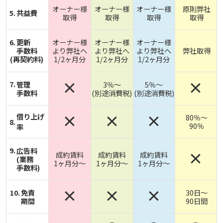
オーナー様
オーナー様
オーナー様
原則弊社
共益費
取得
取得
取得
取得
更新
オーナー様
オーナー様
オーナー様
手数料
より弊社へ
より弊社へ
より弊社へ
弊社取得
(再契約料)
1/2ヶ月分
1/2ヶ月分
1/2ヶ月分
×
×
管理
3％～
5％～
手数料
(別途消費税)
(別途消費税)
×
×
×
借り上げ
80％～
90％
率
広告料
×
成約賃料
成約賃料
成約賃料
(業務
1ヶ月分～
1ヶ月分～
1ヶ月分～
手数料)
×
×
×
免責
30日～
期間
90日間