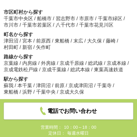
市区町村から探す
千葉市中央区
/
船橋市
/
習志野市
/
市原市
/
千葉市緑区
/
市川市
/
千葉市若葉区
/
八千代市
/
千葉市花見川区
町名から探す
津田沼
/
宮本
/
前原西
/
東船橋
/
末広
/
大久保
/
藤崎
/
村田町
/
新宿
/
矢作町
路線から探す
京葉線
/
内房線
/
外房線
/
京成千原線
/
総武線
/
京成本線
/
京成電鉄松戸線
/
京成千葉線
/
総武本線
/
東葉高速鉄道
駅から探す
蘇我
/
本千葉
/
津田沼
/
前原
/
京成津田沼
/
千葉寺
/
東船橋
/
浜野
/
千葉中央
/
京成大久保
電話でお問い合わせ
営業時間：
10：00～18：00
定休日：
毎週水曜日