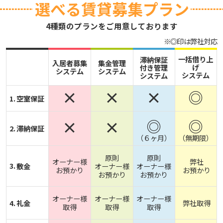
選べる賃貸募集プラン
4種類のプランをご用意しております
※◎印は弊社対応
一括借り上
滞納保証
入居者募集
集金管理
げ
付き管理
システム
システム
システム
システム
×
×
×
◎
空室保証
◎
◎
×
×
滞納保証
（６ヶ月）
（無期限）
原則
原則
オーナー様
弊社
敷金
オーナー様
オーナー様
お預かり
お預かり
お預かり
お預かり
オーナー様
オーナー様
オーナー様
礼金
弊社取得
取得
取得
取得