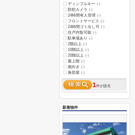
ディンプルキー
(-)
防犯カメラ
(-)
24時間有人管理
(-)
フロントサービス
(-)
24時間ゴミ出し可
(-)
住戸内覧可能
(-)
駐車場あり
(-)
2階以上
(-)
10階以上
(-)
20階以上
(-)
最上階
(-)
南向き
(-)
角部屋
(-)
1
件が該当
新着物件