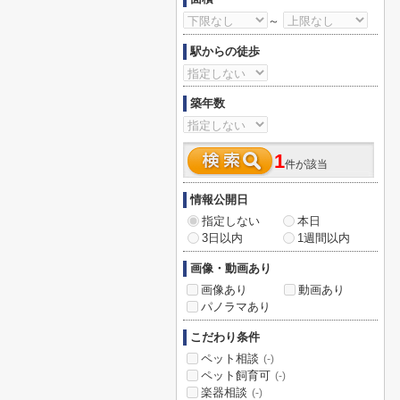
～
駅からの徒歩
築年数
1
件が該当
情報公開日
指定しない
本日
3日以内
1週間以内
画像・動画あり
画像あり
動画あり
パノラマあり
こだわり条件
ペット相談
(-)
ペット飼育可
(-)
楽器相談
(-)