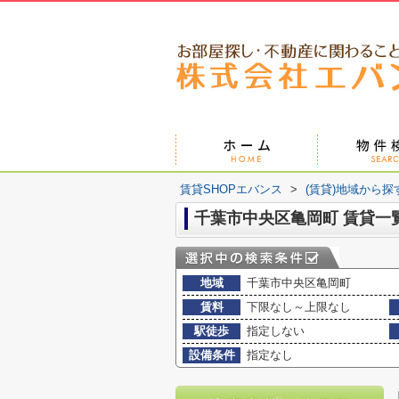
賃貸SHOPエバンス
>
(賃貸)地域から探
千葉市中央区亀岡町 賃貸一
地域
千葉市中央区亀岡町
賃料
下限なし～上限なし
駅徒歩
指定しない
設備条件
指定なし