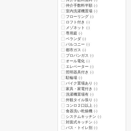
(-)
仲介手数料半額
(-)
室内洗濯機置場
(-)
フローリング
(-)
ロフト付き
(-)
メゾネット
(-)
専用庭
(-)
ベランダ
(-)
バルコニー
(-)
都市ガス
(-)
プロパンガス
(-)
オール電化
(-)
エレベーター
(-)
照明器具付き
(-)
駐輪場
(-)
バイク置場あり
(-)
家具・家電付き
(-)
洗濯機置場有
(-)
外観タイル張り
(-)
コンロ２口以上
(-)
食器洗い乾燥機
(-)
システムキッチン
(-)
対面式キッチン
(-)
バス・トイレ別
(-)