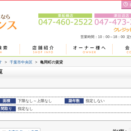
営業時間：10：00～18：00 
す
>
千葉市中央区
>
亀岡町の賃貸
覧
面積
下限なし～上限なし
築年数
指定しない
間取り
指定なし