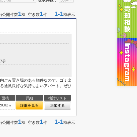
表示件数：
1
1
1-1
当公開件数
棟 空き数
件
棟表示
7分
内ごみ置き場のある物件なので、ゴミ出
る通風良好な気持ちよいアパート。ぜひ
面積
詳細
検討リスト
20.02㎡
詳細を見る
追加する
1
1
1-1
当公開件数
棟 空き数
件
棟表示