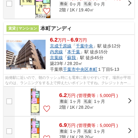
0ヶ月
0ヶ月
敷金
礼金
2階 / 1K / 19.40㎡
本町アンディ
賃貸 | マンション
6.2
6.9
万円～
万円
京成千原線
「
千葉中央
」駅 徒歩12分
内房線
「
本千葉
」駅 徒歩15分
京葉線
「
蘇我
」駅 徒歩45分
築23年 / 28.20㎡
千葉県
千葉市中央区
本町
１丁目5-13
始発駅に近いので、朝のラッシュ時にも電車に座りやすいです。場所が平坦
なのは、ランニングをする上で抑えたいポイントですね。クレジットカード
で初期費用をお支払いいただける物件...
6.2
万
円
(管理費等：5,000円 )
1ヶ月
1ヶ月
敷金
礼金
2階 / 1K / 28.20㎡
6.9
万
円
(管理費等：5,000円 )
1ヶ月
1ヶ月
敷金
礼金
7階 / 1K / 28.20㎡