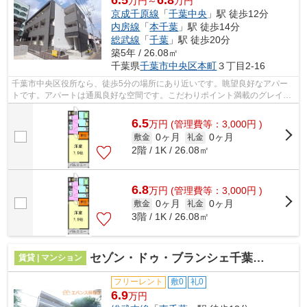
万円～
万円
京成千原線
「
千葉中央
」駅 徒歩12分
内房線
「
本千葉
」駅 徒歩14分
総武線
「
千葉
」駅 徒歩20分
築5年 / 26.08㎡
千葉県
千葉市中央区
本町
３丁目2-16
千葉市中央区役所なら、徒歩5分の場所にあり近いです。眺望良好なアパー
トです。アパートは通風良好な空間です。こだわりポイント満載のグレイス
千葉中央。エバンス 蘇我店へのお問い...
6.5
万
円
(管理費等：3,000円 )
0ヶ月
0ヶ月
敷金
礼金
2階 / 1K / 26.08㎡
6.8
万
円
(管理費等：3,000円 )
0ヶ月
0ヶ月
敷金
礼金
3階 / 1K / 26.08㎡
セゾン・ドゥ・ブランシェ千葉中央
賃貸 | マンション
フリーレント
敷0
礼0
6.9
万円