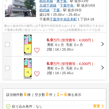
総武本線
「
東千葉
」駅 徒歩13分
京成千原線
「
千葉中央
」駅 徒歩14分
総武線
「
千葉
」駅 徒歩16分
築11年 / 25.00㎡～25.45㎡
千葉県
千葉市中央区
本町
１丁目4-18
家から徒歩4分の場所には千葉市中央区役所もあります。2駅利用ができるの
で電車の利用に役立つマンションです。こちらは初期費用をカードでお支払
いいただける物件なので、支払い手続...
6.9
万
円
(管理費等：4,000円 )
0ヶ月
0ヶ月
敷金
礼金
2階 / 1K / 25.00㎡
6.9
万
円
(管理費等：4,000円 )
0ヶ月
0ヶ月
敷金
礼金
2階 / 1K / 25.45㎡
6
9
1～6
該当物件数
棟
空き数
件
棟を表示
変更
絞り込み条件：
なし