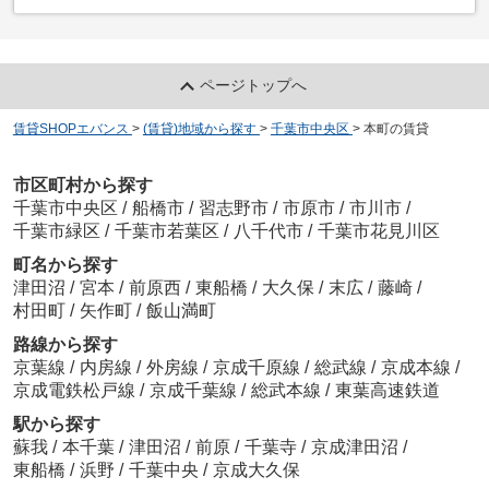
ページトップへ
賃貸SHOPエバンス
>
(賃貸)地域から探す
>
千葉市中央区
>
本町の賃貸
市区町村から探す
千葉市中央区
/
船橋市
/
習志野市
/
市原市
/
市川市
/
千葉市緑区
/
千葉市若葉区
/
八千代市
/
千葉市花見川区
町名から探す
津田沼
/
宮本
/
前原西
/
東船橋
/
大久保
/
末広
/
藤崎
/
村田町
/
矢作町
/
飯山満町
路線から探す
京葉線
/
内房線
/
外房線
/
京成千原線
/
総武線
/
京成本線
/
京成電鉄松戸線
/
京成千葉線
/
総武本線
/
東葉高速鉄道
駅から探す
蘇我
/
本千葉
/
津田沼
/
前原
/
千葉寺
/
京成津田沼
/
東船橋
/
浜野
/
千葉中央
/
京成大久保