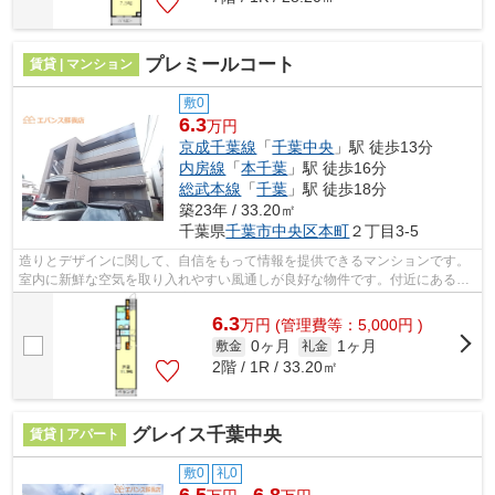
プレミールコート
賃貸 | マンション
敷0
6.3
万円
京成千葉線
「
千葉中央
」駅 徒歩13分
内房線
「
本千葉
」駅 徒歩16分
総武本線
「
千葉
」駅 徒歩18分
築23年 / 33.20㎡
千葉県
千葉市中央区
本町
２丁目3-5
造りとデザインに関して、自信をもって情報を提供できるマンションです。
室内に新鮮な空気を取り入れやすい風通しが良好な物件です。付近にある3
つの駅は、用途や行き先に応じて使い分...
6.3
万
円
(管理費等：5,000円 )
0ヶ月
1ヶ月
敷金
礼金
2階 / 1R / 33.20㎡
グレイス千葉中央
賃貸 | アパート
敷0
礼0
6.5
6.8