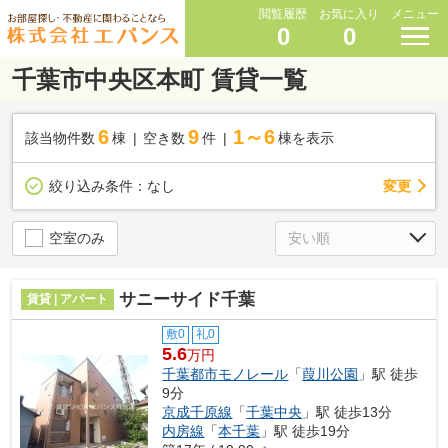
閲覧履歴
お気に入り
メニュー
0
0
千葉市中央区本町 賃貸一覧
6
9
1～6
該当物件数
棟
空き数
件
棟を表示
変更
絞り込み条件：
なし
空室のみ
サニーサイド千葉
賃貸 | アパート
敷0
礼0
5.6
万円
千葉都市モノレール
「
葭川公園
」駅 徒歩
9分
京成千原線
「
千葉中央
」駅 徒歩13分
内房線
「
本千葉
」駅 徒歩19分