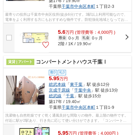
築17年 / 19.90㎡
千葉県
千葉市中央区
本町
１丁目2-3
最寄りの役所は千葉市中央区役所(徒歩6分)です。3駅以上利用可能なので、
電車をよく利用する方にもおすすめな物件です。防犯強化地域となっており
ますので、夜道の一人歩きでも心強い...
5.6
万
円
(管理費等：4,000円 )
0ヶ月
0ヶ月
敷金
礼金
2階 / 1K / 19.90㎡
コンパートメントハウス千葉Ⅰ
賃貸 | アパート
敷0
礼0
5.95
万円
総武本線
「
東千葉
」駅 徒歩12分
京成千原線
「
千葉中央
」駅 徒歩13分
総武線
「
千葉
」駅 徒歩15分
築17年 / 19.40㎡
千葉県
千葉市中央区
本町
１丁目1-9
洗濯物も自然乾燥ですぐ乾く通風良好な間取りの物件。最上階の物件です。
付近に駅が2駅あり、行き先に応じて使い分けができます。「コンパートメ
ントハウス千葉Ⅰ」の物件情報をお探し...
5.95
万
円
(管理費等：4,000円 )