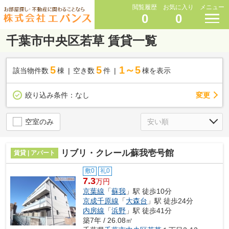
閲覧履歴
お気に入り
メニュー
0
0
千葉市中央区若草 賃貸一覧
5
5
1～5
該当物件数
棟
空き数
件
棟を表示
変更
絞り込み条件：
なし
空室のみ
リブリ・クレール蘇我壱号館
賃貸 | アパート
敷0
礼0
7.3
万円
京葉線
「
蘇我
」駅 徒歩10分
京成千原線
「
大森台
」駅 徒歩24分
内房線
「
浜野
」駅 徒歩41分
築7年 / 26.08㎡