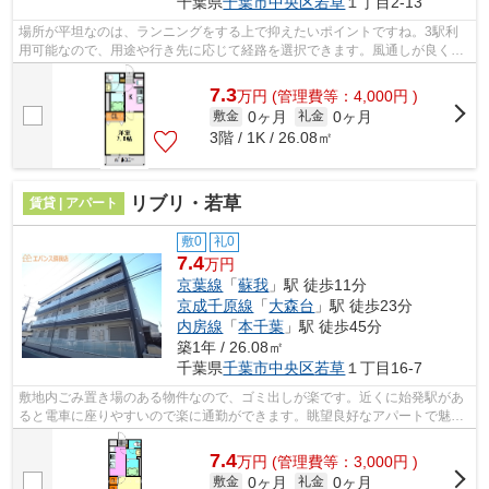
千葉県
千葉市中央区
若草
１丁目2-13
場所が平坦なのは、ランニングをする上で抑えたいポイントですね。3駅利
用可能なので、用途や行き先に応じて経路を選択できます。風通しが良く、
湿気やカビの心配が少ない物件です。こ...
7.3
万
円
(管理費等：4,000円 )
0ヶ月
0ヶ月
敷金
礼金
3階 / 1K / 26.08㎡
リブリ・若草
賃貸 | アパート
敷0
礼0
7.4
万円
京葉線
「
蘇我
」駅 徒歩11分
京成千原線
「
大森台
」駅 徒歩23分
内房線
「
本千葉
」駅 徒歩45分
築1年 / 26.08㎡
千葉県
千葉市中央区
若草
１丁目16-7
敷地内ごみ置き場のある物件なので、ゴミ出しが楽です。近くに始発駅があ
ると電車に座りやすいので楽に通勤ができます。眺望良好なアパートで魅力
的です。新着情報：リブリ・若草の空...
7.4
万
円
(管理費等：3,000円 )
0ヶ月
0ヶ月
敷金
礼金