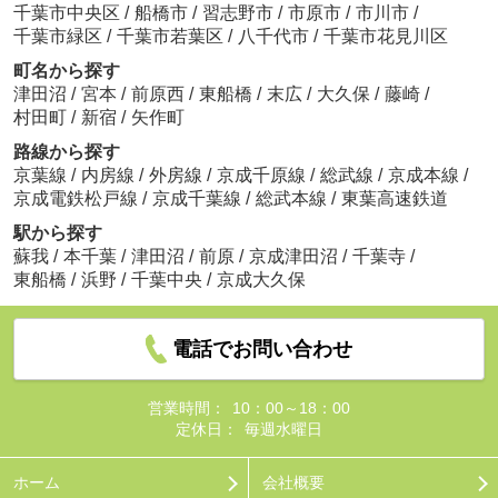
千葉市中央区
/
船橋市
/
習志野市
/
市原市
/
市川市
/
千葉市緑区
/
千葉市若葉区
/
八千代市
/
千葉市花見川区
町名から探す
津田沼
/
宮本
/
前原西
/
東船橋
/
末広
/
大久保
/
藤崎
/
村田町
/
新宿
/
矢作町
路線から探す
京葉線
/
内房線
/
外房線
/
京成千原線
/
総武線
/
京成本線
/
京成電鉄松戸線
/
京成千葉線
/
総武本線
/
東葉高速鉄道
駅から探す
蘇我
/
本千葉
/
津田沼
/
前原
/
京成津田沼
/
千葉寺
/
東船橋
/
浜野
/
千葉中央
/
京成大久保
電話でお問い合わせ
営業時間：
10：00～18：00
定休日：
毎週水曜日
ホーム
会社概要