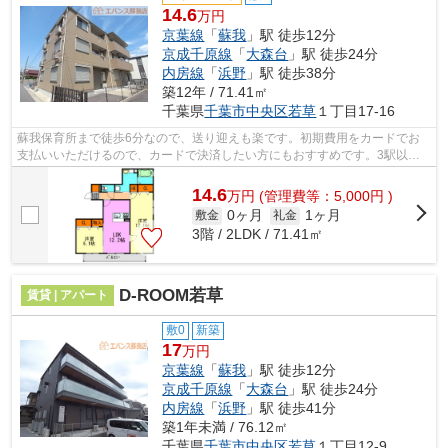
14.6
万円
京葉線
「
蘇我
」駅 徒歩12分
京成千原線
「
大森台
」駅 徒歩24分
内房線
「
浜野
」駅 徒歩38分
築12年 / 71.41㎡
千葉県
千葉市中央区
若草
１丁目17-16
蘇我保育所まで徒歩6分なので、送り迎えも楽です。初期費用をカードでお
支払いいただけるので、カードで決済したい方にもおすすめです。3駅以上
利用可能な物件なのでアクセスの幅が広...
14.6
万
円
(管理費等：5,000円 )
0ヶ月
1ヶ月
敷金
礼金
3階 / 2LDK / 71.41㎡
D-ROOM若草
賃貸 | アパート
敷0
新築
17
万円
京葉線
「
蘇我
」駅 徒歩12分
京成千原線
「
大森台
」駅 徒歩24分
内房線
「
浜野
」駅 徒歩41分
築1年未満 / 76.12㎡
千葉県
千葉市中央区
若草
１丁目12-9