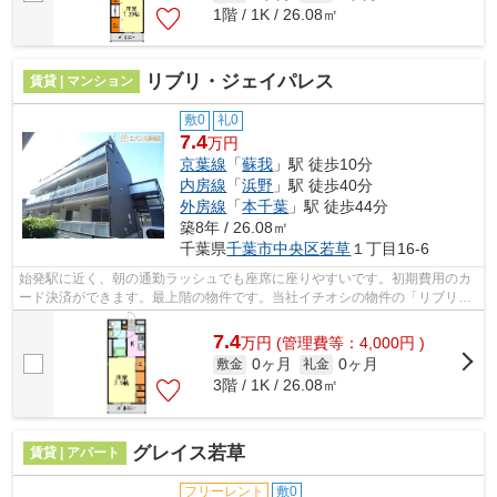
1階 / 1K / 26.08㎡
リブリ・ジェイパレス
賃貸 | マンション
敷0
礼0
7.4
万円
京葉線
「
蘇我
」駅 徒歩10分
内房線
「
浜野
」駅 徒歩40分
外房線
「
本千葉
」駅 徒歩44分
築8年 / 26.08㎡
千葉県
千葉市中央区
若草
１丁目16-6
始発駅に近く、朝の通勤ラッシュでも座席に座りやすいです。初期費用のカ
ード決済ができます。最上階の物件です。当社イチオシの物件の「リブリ・
ジェイパレス」。ぜひ一度ご覧くださ...
7.4
万
円
(管理費等：4,000円 )
0ヶ月
0ヶ月
敷金
礼金
3階 / 1K / 26.08㎡
グレイス若草
賃貸 | アパート
フリーレント
敷0