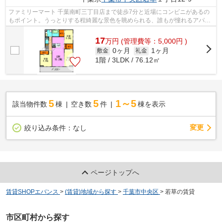
ファミリーマート 千葉南町三丁目店まで徒歩7分と近場にコンビニがあるの
もポイント。うっとりする程綺麗な景色を眺められる、誰もが憧れるアパー
トです。日常の行動範囲が広がる3駅以...
17
万
円
(管理費等：5,000円 )
0ヶ月
1ヶ月
敷金
礼金
1階 / 3LDK / 76.12㎡
5
5
1～5
該当物件数
棟
空き数
件
棟を表示
変更
絞り込み条件：
なし
ページトップへ
賃貸SHOPエバンス
>
(賃貸)地域から探す
>
千葉市中央区
>
若草の賃貸
市区町村から探す