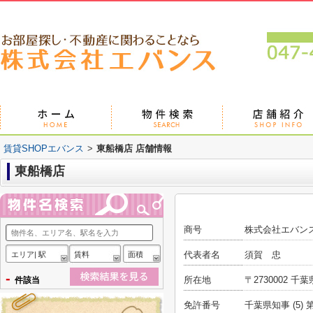
賃貸SHOPエバンス
>
東船橋店 店舗情報
東船橋店
商号
株式会社エバン
代表者名
須賀 忠
エリア| 駅
賃料
面積
-
所在地
〒2730002 千
件該当
免許番号
千葉県知事 (5) 第