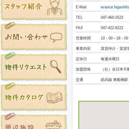
E-Mail
evance.higashif
TEL
047-460-2522
FAX
047-422-8222
営業時間
10：00～18：00
事業内容
賃貸仲介・賃貸
定休日
毎週水曜日
加盟団体
（社）全日本不
交通
総武線 東船橋駅 