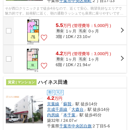
千葉県
千葉市中央区
南町
２丁目17-13
そが西口クリニックまで徒歩4分なので、近くて安心。眺望良好なエリアで
魅力的です。始発駅に近く、朝の通勤ラッシュでも座席に座りやすいです。
共用部には敷地内ごみ置き場・エレベー...
5.5
万
円
(管理費等：5,000円 )
1ヶ月
0ヶ月
敷金
礼金
3階 / 1DK / 23.10㎡
4.2
万
円
(管理費等：3,000円 )
1ヶ月
1ヶ月
敷金
礼金
6階 / 1DK / 21.94㎡
ハイネス田邊
賃貸 | マンション
敷0
礼0
4.2
万円
京葉線
「
蘇我
」駅 徒歩14分
京成千原線
「
大森台
」駅 徒歩14分
内房線
「
本千葉
」駅 徒歩45分
築32年 / 24.07㎡
千葉県
千葉市中央区
白旗
２丁目5-6