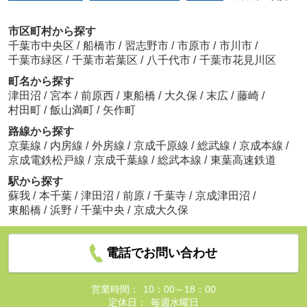
市区町村から探す
千葉市中央区
/
船橋市
/
習志野市
/
市原市
/
市川市
/
千葉市緑区
/
千葉市若葉区
/
八千代市
/
千葉市花見川区
町名から探す
津田沼
/
宮本
/
前原西
/
東船橋
/
大久保
/
末広
/
藤崎
/
村田町
/
飯山満町
/
矢作町
路線から探す
京葉線
/
内房線
/
外房線
/
京成千原線
/
総武線
/
京成本線
/
京成電鉄松戸線
/
京成千葉線
/
総武本線
/
東葉高速鉄道
駅から探す
蘇我
/
本千葉
/
津田沼
/
前原
/
千葉寺
/
京成津田沼
/
東船橋
/
浜野
/
千葉中央
/
京成大久保
電話でお問い合わせ
営業時間：
10：00～18：00
定休日：
毎週水曜日