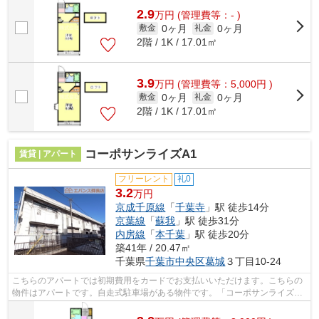
2.9
万
円
(管理費等：- )
0ヶ月
0ヶ月
敷金
礼金
2階 / 1K / 17.01㎡
3.9
万
円
(管理費等：5,000円 )
0ヶ月
0ヶ月
敷金
礼金
2階 / 1K / 17.01㎡
コーポサンライズA1
賃貸 | アパート
フリーレント
礼0
3.2
万円
京成千原線
「
千葉寺
」駅 徒歩14分
京葉線
「
蘇我
」駅 徒歩31分
内房線
「
本千葉
」駅 徒歩20分
築41年 / 20.47㎡
千葉県
千葉市中央区
葛城
３丁目10-24
こちらのアパートでは初期費用をカードでお支払いいただけます。こちらの
物件はアパートです。自走式駐車場がある物件です。「コーポサンライズ
A」のここがイチオシ。エバンス 蘇我店...