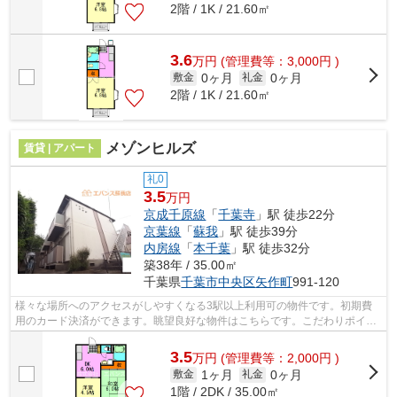
2階 / 1K / 21.60㎡
3.6
万
円
(管理費等：3,000円 )
0ヶ月
0ヶ月
敷金
礼金
2階 / 1K / 21.60㎡
メゾンヒルズ
賃貸 | アパート
礼0
3.5
万円
京成千原線
「
千葉寺
」駅 徒歩22分
京葉線
「
蘇我
」駅 徒歩39分
内房線
「
本千葉
」駅 徒歩32分
築38年 / 35.00㎡
千葉県
千葉市中央区
矢作町
991-120
様々な場所へのアクセスがしやすくなる3駅以上利用可の物件です。初期費
用のカード決済ができます。眺望良好な物件はこちらです。こだわりポイン
ト満載のメゾンヒルズ。物件探しの第一...
3.5
万
円
(管理費等：2,000円 )
1ヶ月
0ヶ月
敷金
礼金
1階 / 2DK / 35.00㎡