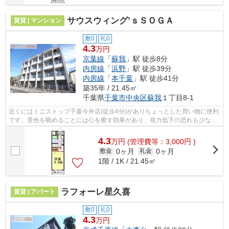
サウスウィング’ｓＳＯＧＡ
賃貸 | マンション
敷0
礼0
4.3
万円
京葉線
「
蘇我
」駅 徒歩8分
内房線
「
浜野
」駅 徒歩39分
内房線
「
本千葉
」駅 徒歩41分
築35年 / 21.45㎡
千葉県
千葉市中央区
蘇我
１丁目8-1
近くにはミニストップ千葉今井店(徒歩4分)がありちょっとした買い物に便利
です。景色を眺めることには心を癒す効果があり、視力低下の恐れも少なく
してくれます。通風良好なマンション...
4.3
万
円
(管理費等：3,000円 )
0ヶ月
0ヶ月
敷金
礼金
1階 / 1K / 21.45㎡
ラフォーレ星久喜
賃貸 | アパート
敷0
礼0
4.3
万円