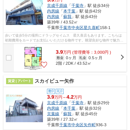
京成千原線
「
千葉寺
」駅 徒歩34分
内房線
「
本千葉
」駅 徒歩42分
内房線
「
蘇我
」駅 徒歩43分
築39年 / 43.52㎡
千葉県
千葉市中央区
星久喜町
158-1
歩いて徒歩5分の場所にドラッグセイムス 星久喜店もあります。こちらは
初期費用をカードでお支払いいただける物件です。眺望良好な物件で魅力的
です。気になるイチオシ物件情報：「光...
3.9
万
円
(管理費等：3,000円 )
0ヶ月
0.5ヶ月
敷金
礼金
2階 / 2DK / 43.52㎡
スカイビュー矢作
賃貸 | アパート
敷0
礼0
3.9
4.2
万円～
万円
京成千原線
「
千葉寺
」駅 徒歩29分
内房線
「
本千葉
」駅 徒歩32分
京葉線
「
蘇我
」駅 徒歩45分
築39年 / 27.32㎡
千葉県
千葉市中央区
矢作町
936-3