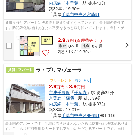
内房線
「
本千葉
」駅 徒歩49分
築32年 / 19.30㎡
千葉県
千葉市中央区
宮崎町
通風良好なアパートは洗濯物も乾きやすくなっています。最上階の物件で
す。防犯強化地域はあなたの不安をきっと取り除いてくれます。当社イチオ
シの物件の「カッシーナ」。ぜひ一度ご...
2.9
万
円
(管理費等：- )
0ヶ月
0ヶ月
敷金
礼金
2階 / 1K / 19.30㎡
ラ・プリマヴェーラ
賃貸 | アパート
フリーレント
敷0
礼0
2.9
3.9
万円～
万円
京成千原線
「
千葉寺
」駅 徒歩22分
京葉線
「
蘇我
」駅 徒歩39分
内房線
「
本千葉
」駅 徒歩33分
築33年 / 17.01㎡
千葉県
千葉市中央区
矢作町
991-116
最上階のアパートです。犯罪に巻き込まれないために防犯強化地域がありま
す。こちらは初期費用をカードでお支払いいただけるアパートです。当社イ
チオシの物件の「ラ・プリマヴェーラ...