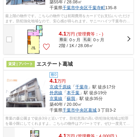
築55年 / 28.08㎡
千葉県
千葉市中央区
千葉寺町
135-8
最上階の物件です。こちらの物件では初期費用をカードでお支払いいただけ
ます。防犯強化地域なので、安心感が得られます。サニーハイツ千葉寺の詳
しい情報。京成千原線千葉寺近くで快...
4.1
万
円
(管理費等：- )
0ヶ月
0ヶ月
敷金
礼金
2階 / 1K / 28.08㎡
エステート葛城
賃貸 | アパート
敷0
4.1
万円
京成千原線
「
千葉寺
」駅 徒歩17分
外房線
「
本千葉
」駅 徒歩19分
京葉線
「
蘇我
」駅 徒歩35分
築40年 / 20.00㎡
千葉県
千葉市中央区
葛城
３丁目3-2
青葉の森公園まで徒歩3分と近いです。防犯意識の高い防犯強化地域は犯罪
を最小限にしてくれますよ。こちらの物件はアパートです。ぜひ一度見てい
ただきたい、「エステート葛城」です。...
4.1
万
円
(管理費等：4,000円 )