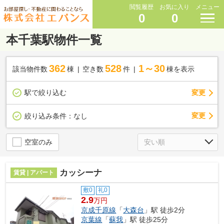
閲覧履歴
お気に入り
メニュー
0
0
本千葉駅物件一覧
362
528
1～30
該当物件数
棟
空き数
件
棟を表示
駅で絞り込む
変更
変更
絞り込み条件：
なし
空室のみ
カッシーナ
賃貸 | アパート
敷0
礼0
2.9
万円
京成千原線
「
大森台
」駅 徒歩2分
京葉線
「
蘇我
」駅 徒歩25分