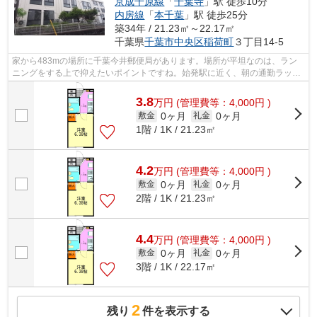
京成千原線
「
千葉寺
」駅 徒歩10分
内房線
「
本千葉
」駅 徒歩25分
築34年 / 21.23㎡～22.17㎡
千葉県
千葉市中央区
稲荷町
３丁目14-5
家から483mの場所に千葉今井郵便局があります。場所が平坦なのは、ラン
ニングをする上で抑えたいポイントですね。始発駅に近く、朝の通勤ラッシ
ュでも座席に座りやすいです。新着情報...
3.8
万
円
(管理費等：4,000円 )
0ヶ月
0ヶ月
敷金
礼金
1階 / 1K / 21.23㎡
4.2
万
円
(管理費等：4,000円 )
0ヶ月
0ヶ月
敷金
礼金
2階 / 1K / 21.23㎡
4.4
万
円
(管理費等：4,000円 )
0ヶ月
0ヶ月
敷金
礼金
3階 / 1K / 22.17㎡
2
残り
件を表示する