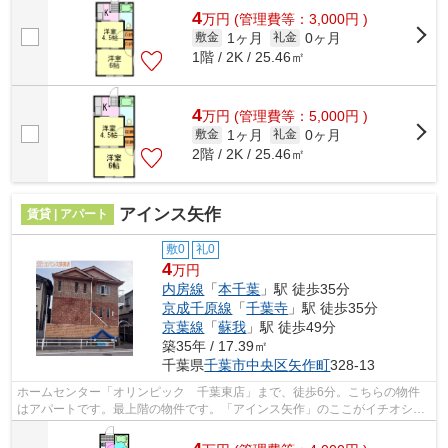
4
万
円
(管理費等：3,000円 )
1ヶ月
0ヶ月
敷金
礼金
1階 / 2K / 25.46㎡
4
万
円
(管理費等：5,000円 )
1ヶ月
0ヶ月
敷金
礼金
2階 / 2K / 25.46㎡
アインス矢作
賃貸 | アパート
敷0
礼0
4
万円
内房線
「
本千葉
」駅 徒歩35分
京成千原線
「
千葉寺
」駅 徒歩35分
京葉線
「
蘇我
」駅 徒歩49分
築35年 / 17.39㎡
千葉県
千葉市中央区
矢作町
328-13
ホームセンター「オリンピック 千葉東店」まで、徒歩6分。こちらの物件
はアパートです。最上階の物件です。「アインス矢作」のここがイチオシ。
エバンス 蘇我店までのお問い合わせな...