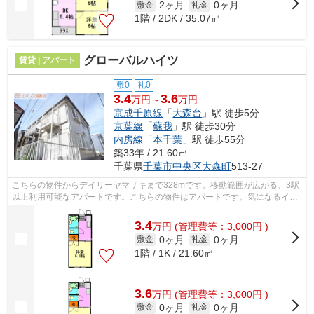
2ヶ月
0ヶ月
敷金
礼金
1階 / 2DK / 35.07㎡
グローバルハイツ
賃貸 | アパート
敷0
礼0
3.4
3.6
万円～
万円
京成千原線
「
大森台
」駅 徒歩5分
京葉線
「
蘇我
」駅 徒歩30分
内房線
「
本千葉
」駅 徒歩55分
築33年 / 21.60㎡
千葉県
千葉市中央区
大森町
513-27
こちらの物件からデイリーヤマザキまで328mです。移動範囲が広がる、3駅
以上利用可能なアパートです。こちらの物件はアパートです。気になるイチ
オシ物件情報：「グローバルハイツ」。...
3.4
万
円
(管理費等：3,000円 )
0ヶ月
0ヶ月
敷金
礼金
1階 / 1K / 21.60㎡
3.6
万
円
(管理費等：3,000円 )
0ヶ月
0ヶ月
敷金
礼金