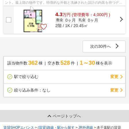
ント。最上階の物件です。特徴的な外観と洗練された設計の内装を持つデザ
イナーズ。こだわりポイント満載のBRIX...
4.3
万
円
(管理費等：4,000円 )
0ヶ月
0ヶ月
敷金
礼金
2階 / 1K / 20.45㎡
次の30件へ
362
528
1～30
該当物件数
棟
空き数
件
棟を表示
駅で絞り込む
変更
変更
絞り込み条件：
なし
ページトップへ
賃貸SHOPエバンス
>
(賃貸)路線・駅から探す
>
JR外房線
>
本千葉駅の賃貸