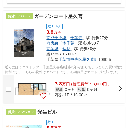
ガーデンコート星久喜
賃貸 | アパート
敷0
礼0
3.8
万円
京成千原線
「
千葉寺
」駅 徒歩27分
内房線
「
本千葉
」駅 徒歩39分
京葉線
「
蘇我
」駅 徒歩36分
築14年 / 16.00㎡
千葉県
千葉市中央区
星久喜町
1080-5
近くにはミニストップ 千葉星久喜店(徒歩2分)がありちょっとした買い物に
便利です。こちらの物件はアパートです。初期費用はカードで決済いただけ
ます。ぜひ一度見ていただきたい、「...
3.8
万
円
(管理費等：3,000円 )
0ヶ月
0ヶ月
敷金
礼金
2階 / 1R / 16.00㎡
光生ビル
賃貸 | マンション
敷0
3.9
万円