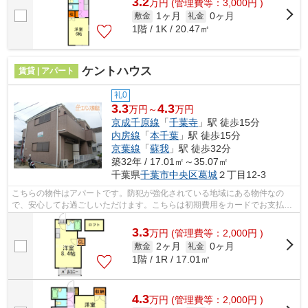
3.2
万
円
(管理費等：3,000円 )
1ヶ月
0ヶ月
敷金
礼金
1階 / 1K / 20.47㎡
ケントハウス
賃貸 | アパート
礼0
3.3
4.3
万円～
万円
京成千原線
「
千葉寺
」駅 徒歩15分
内房線
「
本千葉
」駅 徒歩15分
京葉線
「
蘇我
」駅 徒歩32分
築32年 / 17.01㎡～35.07㎡
千葉県
千葉市中央区
葛城
２丁目12-3
こちらの物件はアパートです。防犯が強化されている地域にある物件なの
で、安心してお過ごしいただけます。こちらは初期費用をカードでお支払い
いただける物件です。こだわりポイント...
3.3
万
円
(管理費等：2,000円 )
2ヶ月
0ヶ月
敷金
礼金
1階 / 1R / 17.01㎡
4.3
万
円
(管理費等：2,000円 )