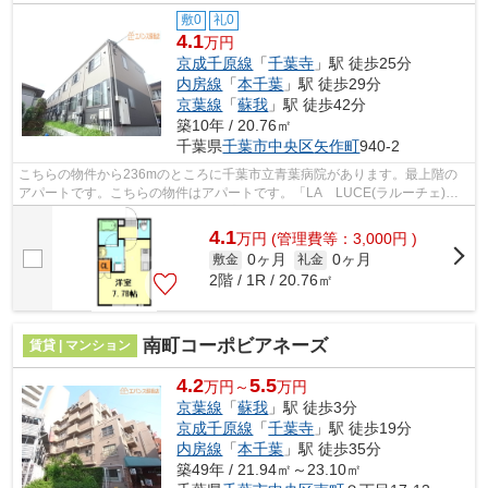
敷0
礼0
4.1
万円
京成千原線
「
千葉寺
」駅 徒歩25分
内房線
「
本千葉
」駅 徒歩29分
京葉線
「
蘇我
」駅 徒歩42分
築10年 / 20.76㎡
千葉県
千葉市中央区
矢作町
940-2
こちらの物件から236mのところに千葉市立青葉病院があります。最上階の
アパートです。こちらの物件はアパートです。「LA LUCE(ラルーチェ)」
のここがイチオシ。エバンス 蘇我店で不...
4.1
万
円
(管理費等：3,000円 )
0ヶ月
0ヶ月
敷金
礼金
2階 / 1R / 20.76㎡
南町コーポビアネーズ
賃貸 | マンション
4.2
5.5
万円～
万円
京葉線
「
蘇我
」駅 徒歩3分
京成千原線
「
千葉寺
」駅 徒歩19分
内房線
「
本千葉
」駅 徒歩35分
築49年 / 21.94㎡～23.10㎡