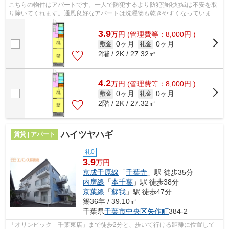
こちらの物件はアパートです。一人で防犯するより防犯強化地域は不安を取
り除いてくれます。通風良好なアパートは洗濯物も乾きやすくなっていま
す。ぜひ一度見ていただきたい、「スカ...
3.9
万
円
(管理費等：8,000円 )
0ヶ月
0ヶ月
敷金
礼金
2階 / 2K / 27.32㎡
4.2
万
円
(管理費等：8,000円 )
0ヶ月
0ヶ月
敷金
礼金
2階 / 2K / 27.32㎡
ハイツヤハギ
賃貸 | アパート
礼0
3.9
万円
京成千原線
「
千葉寺
」駅 徒歩35分
内房線
「
本千葉
」駅 徒歩38分
京葉線
「
蘇我
」駅 徒歩47分
築36年 / 39.10㎡
千葉県
千葉市中央区
矢作町
384-2
「オリンピック 千葉東店」まで徒歩2分と、歩いて行ける距離に位置して