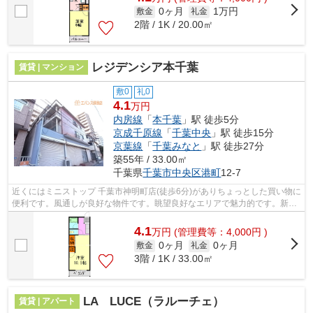
0ヶ月
1万円
敷金
礼金
2階 / 1K / 20.00㎡
レジデンシア本千葉
賃貸 | マンション
敷0
礼0
4.1
万円
内房線
「
本千葉
」駅 徒歩5分
京成千原線
「
千葉中央
」駅 徒歩15分
京葉線
「
千葉みなと
」駅 徒歩27分
築55年 / 33.00㎡
千葉県
千葉市中央区
港町
12-7
近くにはミニストップ 千葉市神明町店(徒歩6分)がありちょっとした買い物に
便利です。風通しが良好な物件です。眺望良好なエリアで魅力的です。新着
情報：レジデンシア本千葉の空室情...
4.1
万
円
(管理費等：4,000円 )
0ヶ月
0ヶ月
敷金
礼金
3階 / 1K / 33.00㎡
LA LUCE（ラルーチェ）
賃貸 | アパート