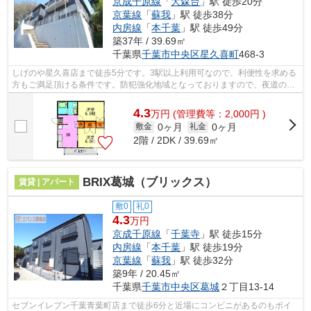
京成千原線
「
大森台
」駅 徒歩20分
京葉線
「
蘇我
」駅 徒歩38分
内房線
「
本千葉
」駅 徒歩49分
築37年 / 39.69㎡
千葉県
千葉市中央区
星久喜町
468-3
しげのや星久喜店まで徒歩5分です。3駅以上利用可なので、利便性を求める
方もご満足頂ける条件です。防犯強化地域となっておりますので、夜道の一
人歩きでも心強いですね。当社イチオ...
4.3
万
円
(管理費等：2,000円 )
0ヶ月
0ヶ月
敷金
礼金
2階 / 2DK / 39.69㎡
BRIX葛城（ブリックス）
賃貸 | アパート
敷0
礼0
4.3
万円
京成千原線
「
千葉寺
」駅 徒歩15分
内房線
「
本千葉
」駅 徒歩19分
京葉線
「
蘇我
」駅 徒歩32分
築9年 / 20.45㎡
千葉県
千葉市中央区
葛城
２丁目13-14
セブンイレブン千葉青葉町店まで徒歩6分と近場にコンビニがあるのもポイ