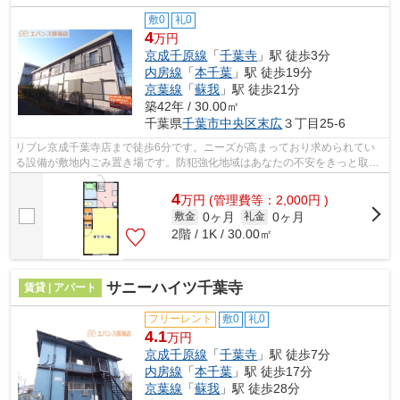
敷0
礼0
4
万円
京成千原線
「
千葉寺
」駅 徒歩3分
内房線
「
本千葉
」駅 徒歩19分
京葉線
「
蘇我
」駅 徒歩21分
築42年 / 30.00㎡
千葉県
千葉市中央区
末広
３丁目25-6
リブレ京成千葉寺店まで徒歩6分です。ニーズが高まっており求められてい
る設備が敷地内ごみ置き場です。防犯強化地域はあなたの不安をきっと取り
除いてくれます。気になるイチオシ物件...
4
万
円
(管理費等：2,000円 )
0ヶ月
0ヶ月
敷金
礼金
2階 / 1K / 30.00㎡
サニーハイツ千葉寺
賃貸 | アパート
フリーレント
敷0
礼0
4.1
万円
京成千原線
「
千葉寺
」駅 徒歩7分
内房線
「
本千葉
」駅 徒歩17分
京葉線
「
蘇我
」駅 徒歩28分