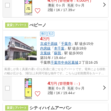
4
万
円
(管理費等：4,000円 )
0ヶ月
0ヶ月
敷金
礼金
2階 / 1K / 17.39㎡
ぺピーノ
賃貸 | アパート
敷0
礼0
4
万円
京成千原線
「
千葉寺
」駅 徒歩15分
内房線
「
本千葉
」駅 徒歩18分
京葉線
「
蘇我
」駅 徒歩30分
築31年 / 19.44㎡
千葉県
千葉市中央区
葛城
２丁目16-25
風通しが良く真夏の暑い日も快適に過ごせるアパートです。電車による移動
の幅が広がる、3駅以上利用可能な物件です。こちらは初期費用をカードで
お支払いいただける物件です。ぜひ一度...
4
万
円
(管理費等：- )
0ヶ月
0ヶ月
敷金
礼金
2階 / 1K / 19.44㎡
シティハイムアーバン
賃貸 | アパート