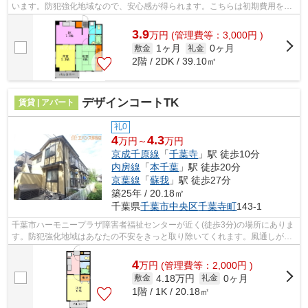
います。防犯強化地域なので、安心感が得られます。こちらは初期費用をカ
ードでお支払いいただける物件です。ぜ...
3.9
万
円
(管理費等：3,000円 )
1ヶ月
0ヶ月
敷金
礼金
2階 / 2DK / 39.10㎡
デザインコートTK
賃貸 | アパート
礼0
4
4.3
万円～
万円
京成千原線
「
千葉寺
」駅 徒歩10分
内房線
「
本千葉
」駅 徒歩20分
京葉線
「
蘇我
」駅 徒歩27分
築25年 / 20.18㎡
千葉県
千葉市中央区
千葉寺町
143-1
千葉市ハーモニープラザ障害者福祉センターが近く(徒歩3分)の場所にありま
す。防犯強化地域はあなたの不安をきっと取り除いてくれます。風通しが良
く、熱がこもりにくいので、室内が暑...
4
万
円
(管理費等：2,000円 )
4.18万円
0ヶ月
敷金
礼金
1階 / 1K / 20.18㎡