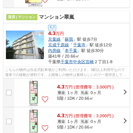
マンション翠嵐
賃貸 | マンション
礼0
4.3
万円
京葉線
「
蘇我
」駅 徒歩7分
京成千原線
「
千葉寺
」駅 徒歩12分
内房線
「
本千葉
」駅 徒歩30分
築41年 / 20.66㎡
千葉県
千葉市中央区
宮崎
２丁目1-8
こちらの物件は自走式駐車場がご利用いただけます。3駅以上利用可なので
電車での移動が便利です。上階無しの物件は素晴らしいので一度拝見してみ
ませんか。共用部には敷地内ごみ置き場...
4.3
万
円
(管理費等：3,000円 )
1ヶ月
0ヶ月
敷金
礼金
5階 / 1DK / 20.66㎡
4.3
万
円
(管理費等：3,000円 )
1ヶ月
0ヶ月
敷金
礼金
5階 / 1DK / 20.66㎡