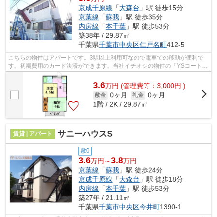
京成千原線
「
大森台
」駅 徒歩15分
京葉線
「
蘇我
」駅 徒歩35分
内房線
「
本千葉
」駅 徒歩53分
築38年 / 29.87㎡
千葉県
千葉市中央区
仁戸名町
412-5
こちらの物件はアパートです。3駅以上利用可なので電車での移動が便利で
す。初期費用のカード決済ができます。当社イチオシの物件の「YSコート
A」。ぜひ一度ご覧ください。エバンス ...
3.6
万
円
(管理費等：3,000円 )
0ヶ月
0ヶ月
敷金
礼金
1階 / 2K / 29.87㎡
サニーハウスS
賃貸 | アパート
敷0
3.6
3.8
万円～
万円
京葉線
「
蘇我
」駅 徒歩24分
京成千原線
「
大森台
」駅 徒歩18分
内房線
「
本千葉
」駅 徒歩53分
築27年 / 21.11㎡
千葉県
千葉市中央区
今井町
1390-1