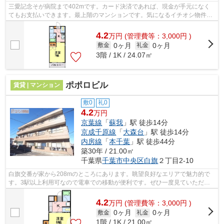
三愛記念そが病院まで402mです。カード決済であれば、現金が手元になく
てもお支払いできます。最上階のマンションです。気になるイチオシ物件情
報：「ハイネス田邊」。不動産について...
4.2
万
円
(管理費等：3,000円 )
0ヶ月
0ヶ月
敷金
礼金
3階 / 1K / 24.07㎡
ポポロビル
賃貸 | マンション
敷0
礼0
4.2
万円
京葉線
「
蘇我
」駅 徒歩14分
京成千原線
「
大森台
」駅 徒歩14分
内房線
「
本千葉
」駅 徒歩44分
築30年 / 21.00㎡
千葉県
千葉市中央区
白旗
２丁目2-10
白旗交番が家から208mのところにあります。眺望良好なエリアで魅力的で
す。3駅以上利用可なので電車での移動が便利です。ぜひ一度見ていただき
たい、「ポポロビル」です。丁寧かつ迅速...
4.2
万
円
(管理費等：3,000円 )
0ヶ月
0ヶ月
敷金
礼金
1階 / 1K / 21.00㎡