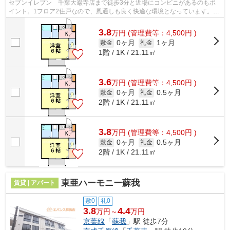
セブンイレブン 千葉大巌寺店まで徒歩3分と近場にコンビニがあるのもポ
イント。1フロア2住戸なので、風通しも良く快適な環境となっています。付
近にある3つの駅は、用途や行き先に応...
3.8
万
円
(管理費等：4,500円 )
0ヶ月
1ヶ月
敷金
礼金
1階 / 1K / 21.11㎡
3.6
万
円
(管理費等：4,500円 )
0ヶ月
0.5ヶ月
敷金
礼金
2階 / 1K / 21.11㎡
3.8
万
円
(管理費等：4,500円 )
0ヶ月
0.5ヶ月
敷金
礼金
2階 / 1K / 21.11㎡
東亜ハーモニー蘇我
賃貸 | アパート
敷0
礼0
3.8
4.4
万円～
万円
京葉線
「
蘇我
」駅 徒歩7分