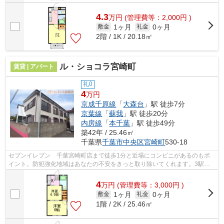
4.3
万
円
(管理費等：2,000円 )
1ヶ月
0ヶ月
敷金
礼金
2階 / 1K / 20.18㎡
ル・ショコラ宮崎町
賃貸 | アパート
礼0
4
万円
京成千原線
「
大森台
」駅 徒歩7分
京葉線
「
蘇我
」駅 徒歩20分
内房線
「
本千葉
」駅 徒歩49分
築42年 / 25.46㎡
千葉県
千葉市中央区
宮崎町
530-18
セブンイレブン 千葉宮崎町店まで徒歩1分と近場にコンビニがあるのもポ
イント。防犯強化地域はあなたの不安をきっと取り除いてくれます。3駅以
上利用できる立地となっていて、様々な...
4
万
円
(管理費等：3,000円 )
1ヶ月
0ヶ月
敷金
礼金
1階 / 2K / 25.46㎡