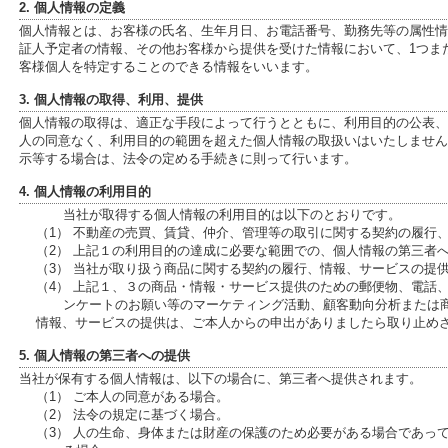
2. 個人情報の定義
個人情報とは、お客様の氏名、生年月日、お電話番号、勤務先等の属性情報、
証人予定者の情報、その他お客様から提供を受けた情報において、1つま
客様個人を特定することのできる情報をいいます。
3. 個人情報の取得、利用、提供
個人情報の取得は、適正な手段によって行うとともに、利用目的の公表、
人の同意なく、利用目的の範囲を超えた個人情報の取扱いはいたしません
示等する場合は、法令の定める手続きに則って行います。
4. 個人情報の利用目的
当社が取得する個人情報の利用目的は以下のとおりです。
（1） 不動産の売買、賃貸、仲介、管理等の取引に関する契約の履行
（2） 上記１の利用目的の達成に必要な範囲での、個人情報の第三者
（3） 当社が取り扱う商品に関する契約の履行、情報、サービスの提
（4） 上記１、３の商品・情報・サービス提供のための郵便物、電話
ンケートのお願い等のマーケティング活動、顧客動向分析または
情報、サービスの提供は、ご本人からの申出がありましたら取り止め
5. 個人情報の第三者への提供
当社が保有する個人情報は、以下の場合に、第三者へ提供されます。
（1） ご本人の同意がある場合。
（2） 法令の規定に基づく場合。
（3） 人の生命、身体または財産の保護のため必要がある場合であっ