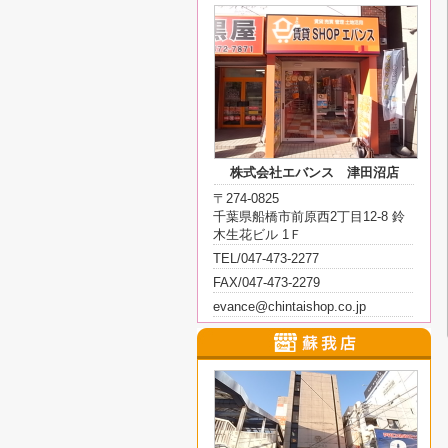
株式会社エバンス 津田沼店
〒274-0825
千葉県船橋市前原西2丁目12-8 鈴
木生花ビル 1Ｆ
TEL/047-473-2277
FAX/047-473-2279
evance@chintaishop.co.jp