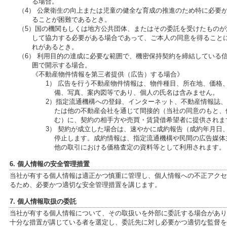
る場合。
（4） 公衆衛生の向上または児童の健全な育成の推進のため特に必要
ることが困難であるとき。
（5）国の機関もしくは地方公共団体、またはその委託を受けたもの
して協力する必要がある場合であって、ご本人の同意を得ること
れがあるとき。
（6） 利用目的の達成に必要な範囲で、機密保持契約を締結している
囲で開示する場合。
《不動産物件情報を第三者提供（広告）する場合》
1） 広告を行う不動産物件情報は、物件種目、所在地、価格
備、写真、案内図等であり、個人の氏名は含みません。
2）指定流通機構への登録、インターネット、不動産情報誌
たは他の不動産会社を通じて間接的（当社の同意のもと、
む）に、契約の相手方や売買・賃貸借希望者に提供されま
3） 契約が成立した場合は、速やかに成約報告（成約年月日
停止します。成約情報は、指定流通機構や民間の広告媒体
他の取引における価格査定の資料等として利用されます。
6. 個人情報の安全管理措置
当社が有する個人情報は適正かつ慎重に管理し、個人情報への不正アクセ
るため、必要かつ適切な安全管理措置を講じます。
7. 個人情報取扱の委託
当社が有する個人情報について、その取扱いを外部に委託する場合があり
十分な措置が講じている者を選定し、委託先に対し必要かつ適切な監督を