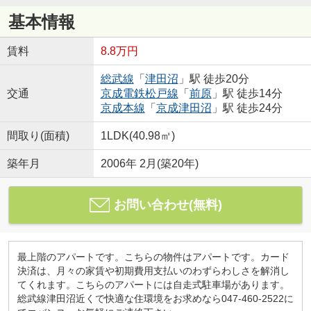
基本情報
賃料
8.8万円
総武線
「
津田沼
」駅 徒歩20分
交通
京成電鉄松戸線
「
前原
」駅 徒歩14分
京成本線
「
京成津田沼
」駅 徒歩24分
間取り(面積)
1LDK(40.98㎡)
築年月
2006年 2月(築20年)
お問い合わせ(無料)
最上階のアパートです。こちらの物件はアパートです。カード
決済は、月々の家賃や初期費用支払いのわずらわしさを解消し
てくれます。こちらのアパートには自走式駐車場があります。
総武線津田沼近くで快適な住環境をお求めなら047-460-2522に