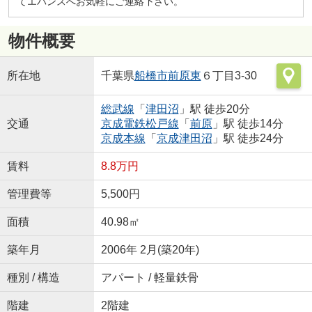
てエバンスへお気軽にご連絡下さい。
物件概要
所在地
千葉県
船橋市
前原東
６丁目3-30
総武線
「
津田沼
」駅 徒歩20分
交通
京成電鉄松戸線
「
前原
」駅 徒歩14分
京成本線
「
京成津田沼
」駅 徒歩24分
賃料
8.8万円
管理費等
5,500円
面積
40.98㎡
築年月
2006年 2月(築20年)
種別 / 構造
アパート / 軽量鉄骨
階建
2階建