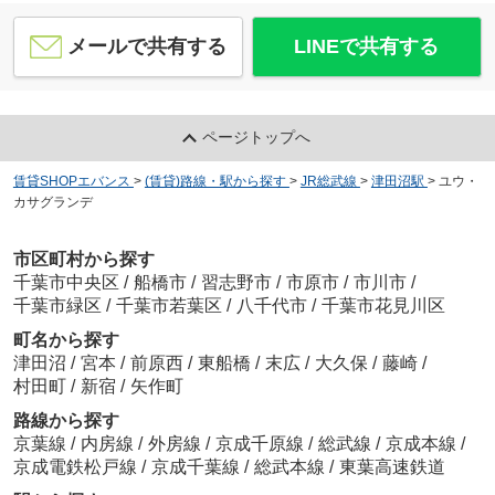
メールで共有する
LINEで共有する
ページトップへ
賃貸SHOPエバンス
>
(賃貸)路線・駅から探す
>
JR総武線
>
津田沼駅
>
ユウ・
カサグランデ
市区町村から探す
千葉市中央区
/
船橋市
/
習志野市
/
市原市
/
市川市
/
千葉市緑区
/
千葉市若葉区
/
八千代市
/
千葉市花見川区
町名から探す
津田沼
/
宮本
/
前原西
/
東船橋
/
末広
/
大久保
/
藤崎
/
村田町
/
新宿
/
矢作町
路線から探す
京葉線
/
内房線
/
外房線
/
京成千原線
/
総武線
/
京成本線
/
京成電鉄松戸線
/
京成千葉線
/
総武本線
/
東葉高速鉄道