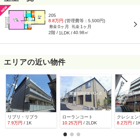
205
8.8万円
(管理費等：5,500円)
0ヶ月
1ヶ月
敷金
礼金
2階
40.98㎡
1LDK
エリアの近い物件
リブリ・リブラ
ローランコート
クレシェン
7.9
万
円
/ 1K
10.25
万
円
/ 2LDK
8.2
万
円
/ 1