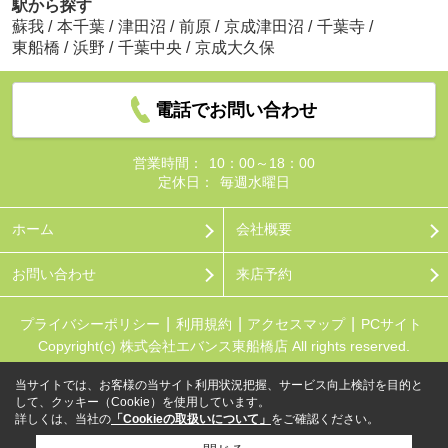
駅から探す
蘇我
/
本千葉
/
津田沼
/
前原
/
京成津田沼
/
千葉寺
/
東船橋
/
浜野
/
千葉中央
/
京成大久保
電話でお問い合わせ
営業時間：
10：00～18：00
定休日：
毎週水曜日
ホーム
会社概要
お問い合わせ
来店予約
プライバシーポリシー
利用規約
アクセスマップ
PCサイト
Copyright(c) 株式会社エバンス東船橋店 All rights reserved.
当サイトでは、お客様の当サイト利用状況把握、サービス向上検討を目的と
して、クッキー（Cookie）を使用しています。
詳しくは、当社の
「Cookieの取扱いについて」
をご確認ください。