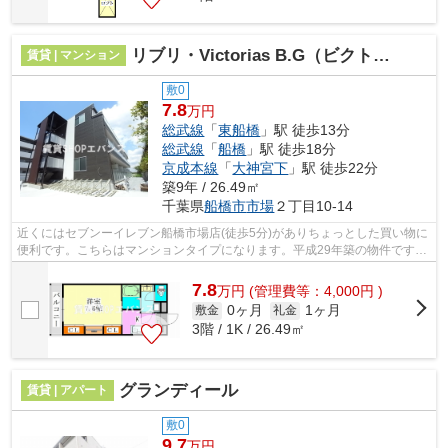
リブリ・Victorias B.G（ビクトリアス ビージー）
賃貸 | マンション
敷0
7.8
万円
総武線
「
東船橋
」駅 徒歩13分
総武線
「
船橋
」駅 徒歩18分
京成本線
「
大神宮下
」駅 徒歩22分
築9年 / 26.49㎡
千葉県
船橋市
市場
２丁目10-14
近くにはセブンーイレブン船橋市場店(徒歩5分)がありちょっとした買い物に
便利です。こちらはマンションタイプになります。平成29年築の物件です。
2駅利用ができて、電車での移動に役...
7.8
万
円
(管理費等：4,000円 )
0ヶ月
1ヶ月
敷金
礼金
3階 / 1K / 26.49㎡
グランディール
賃貸 | アパート
敷0
9.7
万円