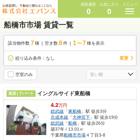
閲覧履歴
お気に入り
メニュー
0
0
船橋市市場 賃貸一覧
7
8
1～7
該当物件数
棟
空き数
件
棟を表示
変更
絞り込み条件：
なし
空室のみ
イングルサイド東船橋
賃貸 | アパート
4.2
万円
総武線
「
東船橋
」駅 徒歩3分
京成本線
「
大神宮下
」駅 徒歩19分
総武線
「
船橋
」駅 徒歩26分
築37年 / 13.01㎡
千葉県
船橋市
市場
４丁目3-8