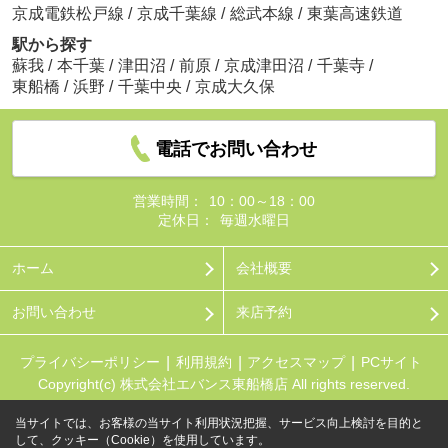
京成電鉄松戸線
/
京成千葉線
/
総武本線
/
東葉高速鉄道
駅から探す
蘇我
/
本千葉
/
津田沼
/
前原
/
京成津田沼
/
千葉寺
/
東船橋
/
浜野
/
千葉中央
/
京成大久保
電話でお問い合わせ
営業時間：
10：00～18：00
定休日：
毎週水曜日
ホーム
会社概要
お問い合わせ
来店予約
プライバシーポリシー
利用規約
アクセスマップ
PCサイト
Copyright(c) 株式会社エバンス東船橋店 All rights reserved.
当サイトでは、お客様の当サイト利用状況把握、サービス向上検討を目的と
して、クッキー（Cookie）を使用しています。