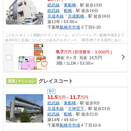
総武線
「
東船橋
」駅 徒歩13分
総武線
「
船橋
」駅 徒歩16分
京成本線
「
京成船橋
」駅 徒歩16分
築12年 / 53.00㎡
千葉県
船橋市
市場
３丁目5-20
こだわりポイント満載のグランディール。セブンーイレブン船橋市場店まで
徒歩6分と近場にコンビニがあるのもポイント。2駅利用できる場所にあり、
アクセスが便利です。敷地内にはちゃ...
9.7
万
円
(管理費等：3,500円 )
0ヶ月
15万円
敷金
礼金
3階 / 1LDK / 53.00㎡
グレイスコート
賃貸 | マンション
敷0
11.5
11.7
万円～
万円
総武線
「
東船橋
」駅 徒歩9分
京成本線
「
大神宮下
」駅 徒歩21分
総武線
「
船橋
」駅 徒歩21分
築14年 / 49.50㎡
千葉県
船橋市
市場
４丁目10-6