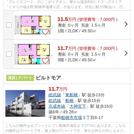
「グレイスコート」のここがイチオシ。家から徒歩6分にドラッグストア
「くすりの福太郎 船橋市場通り店」があります。付近に駅が2駅あり、行き
先に応じて使い分けができます。忙しい日...
11.5
万
円
(管理費等：7,000円 )
0ヶ月
1.5ヶ月
敷金
礼金
1階 / 2LDK / 49.50㎡
11.7
万
円
(管理費等：7,000円 )
0ヶ月
1.5ヶ月
敷金
礼金
3階 / 2LDK / 49.50㎡
ビルトモア
賃貸 | アパート
11.7
万円
総武線
「
東船橋
」駅 徒歩13分
総武線
「
船橋
」駅 徒歩15分
京成本線
「
大神宮下
」駅 徒歩16分
築6年 / 49.28㎡
千葉県
船橋市
市場
３丁目8-17
こちらの物件はセブンーイレブン船橋市場店まで177mにあります。こちら
の物件はアパートです。最上階のアパートです。車をお持ちの方にもオスス