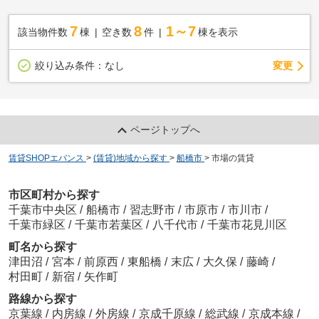
7
8
1～7
該当物件数
棟
空き数
件
棟を表示
変更
絞り込み条件：
なし
ページトップへ
賃貸SHOPエバンス
>
(賃貸)地域から探す
>
船橋市
>
市場の賃貸
市区町村から探す
千葉市中央区
/
船橋市
/
習志野市
/
市原市
/
市川市
/
千葉市緑区
/
千葉市若葉区
/
八千代市
/
千葉市花見川区
町名から探す
津田沼
/
宮本
/
前原西
/
東船橋
/
末広
/
大久保
/
藤崎
/
村田町
/
新宿
/
矢作町
路線から探す
京葉線
/
内房線
/
外房線
/
京成千原線
/
総武線
/
京成本線
/