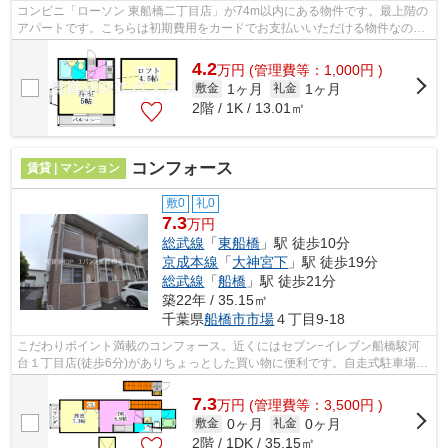
コンビニ「ローソン 東船橋二丁目店」が74m以内にある物件です。最上階の
アパートです。こちらは初期費用をカードでお支払いいただける物件なの
で、支払い手続きの手間が省けます。2駅...
4.2
万
円
(管理費等：1,000円 )
1ヶ月
1ヶ月
敷金
礼金
2階 / 1K / 13.01㎡
コンフォース
賃貸 | マンション
敷0
礼0
7.3
万円
総武線
「
東船橋
」駅 徒歩10分
京成本線
「
大神宮下
」駅 徒歩19分
総武線
「
船橋
」駅 徒歩21分
築22年 / 35.15㎡
千葉県
船橋市
市場
４丁目9-18
こだわりポイント満載のコンフォース。近くにはセブン−イレブン船橋駿河
台１丁目店(徒歩6分)がありちょっとした買い物に便利です。自走式駐車場が
ある物件です。こちらの物件はマンシ...
7.3
万
円
(管理費等：3,500円 )
0ヶ月
0ヶ月
敷金
礼金
2階 / 1DK / 35.15㎡