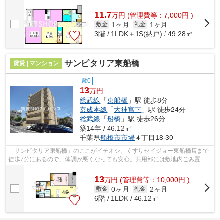
メの、自走式駐車場を利用できるアパー...
11.7
万
円
(管理費等：7,000円 )
1ヶ月
1ヶ月
敷金
礼金
3階 / 1LDK＋1S(納戸) / 49.28㎡
サンピタリア東船橋
賃貸 | マンション
敷0
13
万円
総武線
「
東船橋
」駅 徒歩8分
京成本線
「
大神宮下
」駅 徒歩24分
総武線
「
船橋
」駅 徒歩26分
築14年 / 46.12㎡
千葉県
船橋市
市場
４丁目18-30
「サンピタリア東船橋」のここがイチオシ。くすりセイジョー東船橋店まで
徒歩7分にあるので、体調が悪くなっても安心。共用部には敷地内ごみ置き
場・エレベータなどが揃っております。...
13
万
円
(管理費等：10,000円 )
0ヶ月
2ヶ月
敷金
礼金
6階 / 1LDK / 46.12㎡