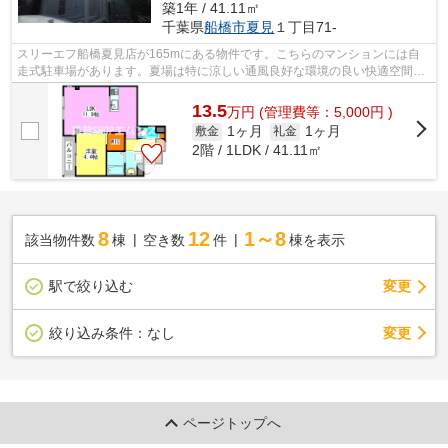
築1年 / 41.11㎡
千葉県
船橋市
夏見
１丁目71-
スリーエフ船橋夏見店が165mにある物件です。こちらのマンションには自
走式駐車場があります。夏場は特に涼しい通風良好な環境の良い快適空間を
どうぞ。2025年築の物件です。047-460-2...
13.5
万
円
(管理費等：5,000円 )
1ヶ月
1ヶ月
敷金
礼金
2階 / 1LDK / 41.11㎡
8
12
1～8
該当物件数
棟
空き数
件
棟を表示
駅で絞り込む
変更
変更
絞り込み条件：
なし
ページトップへ