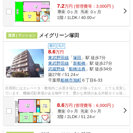
7.2
万
円
(管理費等：3,000円 )
0ヶ月
0ヶ月
敷金
礼金
1階 / 1LDK / 40.00㎡
メイグリーン塚田
賃貸 | マンション
敷0
礼0
8.6
万円
東武野田線
「
塚田
」駅 徒歩7分
東武野田線
「
新船橋
」駅 徒歩27分
武蔵野線
「
船橋法典
」駅 徒歩34分
築27年 / 51.24㎡
千葉県
船橋市
旭町
６丁目6-33
共用部にはエレベータ・敷地内ごみ置き場などが揃っており、とても充実し
ています。機械式駐車場がある物件です。豊かな表情のある外観タイル張り
は、とても魅力的です。こちらのマン...
8.6
万
円
(管理費等：6,000円 )
0ヶ月
0ヶ月
敷金
礼金
3階 / 2LDK / 51.24㎡