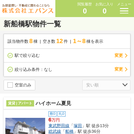
閲覧履歴
お気に入り
メニュー
0
0
新船橋駅物件一覧
8
12
1～8
該当物件数
棟
空き数
件
棟を表示
駅で絞り込む
変更
変更
絞り込み条件：
なし
空室のみ
ハイホーム夏見
賃貸 | アパート
敷0
礼0
6
万円
東武野田線
「
塚田
」駅 徒歩13分
総武線
「
船橋
」駅 徒歩36分