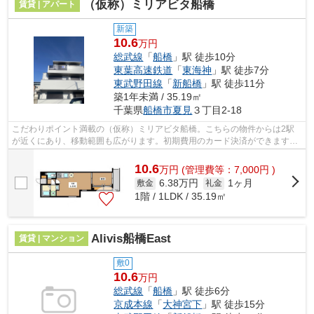
（仮称）ミリアビタ船橋
賃貸 | アパート
新築
10.6
万円
総武線
「
船橋
」駅 徒歩10分
東葉高速鉄道
「
東海神
」駅 徒歩7分
東武野田線
「
新船橋
」駅 徒歩11分
築1年未満 / 35.19㎡
千葉県
船橋市
夏見
３丁目2-18
こだわりポイント満載の（仮称）ミリアビタ船橋。こちらの物件からは2駅
が近くにあり、移動範囲も広がります。初期費用のカード決済ができます。
こちらの物件はアパートです。総武線船...
10.6
万
円
(管理費等：7,000円 )
6.38万円
1ヶ月
敷金
礼金
1階 / 1LDK / 35.19㎡
Alivis船橋East
賃貸 | マンション
敷0
10.6
万円
総武線
「
船橋
」駅 徒歩6分
京成本線
「
大神宮下
」駅 徒歩15分