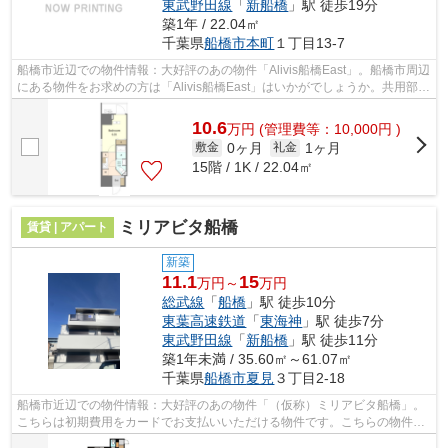
東武野田線
「
新船橋
」駅 徒歩19分
築1年 / 22.04㎡
千葉県
船橋市
本町
１丁目13-7
船橋市近辺での物件情報：大好評のあの物件「Alivis船橋East」。船橋市周辺
にある物件をお求めの方は「Alivis船橋East」はいかがでしょうか。共用部に
はエレベータ・敷地内ごみ置き場...
10.6
万
円
(管理費等：10,000円 )
0ヶ月
1ヶ月
敷金
礼金
15階 / 1K / 22.04㎡
ミリアビタ船橋
賃貸 | アパート
新築
11.1
15
万円～
万円
総武線
「
船橋
」駅 徒歩10分
東葉高速鉄道
「
東海神
」駅 徒歩7分
東武野田線
「
新船橋
」駅 徒歩11分
築1年未満 / 35.60㎡～61.07㎡
千葉県
船橋市
夏見
３丁目2-18
船橋市近辺での物件情報：大好評のあの物件「（仮称）ミリアビタ船橋」。
こちらは初期費用をカードでお支払いいただける物件です。こちらの物件は
アパートです。ごみをもって歩く距離...