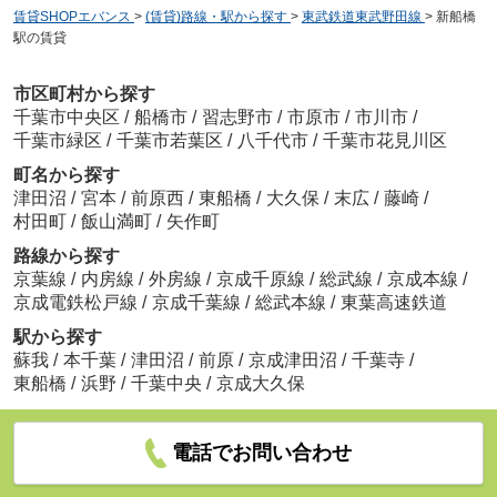
賃貸SHOPエバンス
>
(賃貸)路線・駅から探す
>
東武鉄道東武野田線
>
新船橋
駅の賃貸
市区町村から探す
千葉市中央区
/
船橋市
/
習志野市
/
市原市
/
市川市
/
千葉市緑区
/
千葉市若葉区
/
八千代市
/
千葉市花見川区
町名から探す
津田沼
/
宮本
/
前原西
/
東船橋
/
大久保
/
末広
/
藤崎
/
村田町
/
飯山満町
/
矢作町
路線から探す
京葉線
/
内房線
/
外房線
/
京成千原線
/
総武線
/
京成本線
/
京成電鉄松戸線
/
京成千葉線
/
総武本線
/
東葉高速鉄道
駅から探す
蘇我
/
本千葉
/
津田沼
/
前原
/
京成津田沼
/
千葉寺
/
東船橋
/
浜野
/
千葉中央
/
京成大久保
電話でお問い合わせ