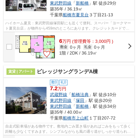
東武野田線
「
新船橋
」駅 徒歩29分
築35年 / 36.19㎡
千葉県
船橋市
夏見台
３丁目21-13
ハイホーム夏見：東武野田線塚田駅にも近くて便利。スーパー「ヨークマー
ト夏見台店」が物件から459mのところにあります。クレジットカードで初
期費用をお支払いいただける物件です。...
6
万
円
(管理費等：3,000円 )
0ヶ月
0ヶ月
敷金
礼金
1階 / 2DK / 36.19㎡
ビレッジサングランデA棟
賃貸 | アパート
敷0
礼0
7.2
万円
武蔵野線
「
船橋法典
」駅 徒歩10分
東武野田線
「
塚田
」駅 徒歩20分
東武野田線
「
新船橋
」駅 徒歩34分
築35年 / 40.00㎡
千葉県
船橋市
上山町
１丁目207-72
自走式駐車場がある物件です。敷地内ごみ置き場があればごみをもって歩く
距離も少なくてすみます。シンプルながらも風の通り道がしっかり造られて
いるアパートです。移動範囲が広がる2...