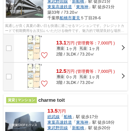
東武野田線
「
新船橋
」駅 徒歩21分
東葉高速鉄道
「
東海神
」駅 徒歩21分
築33年 / 73.20㎡
千葉県
船橋市
夏見
５丁目28-6
風通しが良く真夏の暑い日も快適に過ごせるマンションです。クレジットカ
ードで初期費用をお支払いいただける物件です。魅力的で眺望良好な場所で
す。エレベーター付き物件です。より...
13.1
万
円
(管理費等：7,000円 )
1ヶ月
1ヶ月
敷金
礼金
2階 / 3LDK / 73.20㎡
12.5
万
円
(管理費等：7,000円 )
0ヶ月
1ヶ月
敷金
礼金
3階 / 3LDK / 73.20㎡
charme toit
賃貸 | マンション
13.5
万円
総武線
「
船橋
」駅 徒歩17分
東葉高速鉄道
「
東海神
」駅 徒歩18分
東武野田線
「
新船橋
」駅 徒歩20分