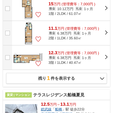
15
万
円
(管理費等：7,000円 )
10.12万円
1ヶ月
敷金
礼金
1階 / 2LDK / 61.07㎡
11.1
万
円
(管理費等：7,000円 )
6.38万円
1ヶ月
敷金
礼金
2階 / 1LDK / 35.60㎡
12.3
万
円
(管理費等：7,000円 )
6.38万円
1ヶ月
敷金
礼金
3階 / 1LDK / 40.47㎡
1
残り
件を表示する
テラスレジデンス船橋夏見
賃貸 | マンション
12.5
13.1
万円～
万円
総武線
「
船橋
」駅 徒歩22分