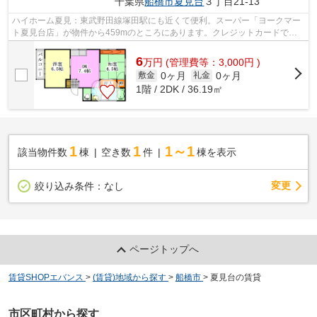
千葉県
船橋市
夏見台
３丁目21-13
ハイホーム夏見：東武野田線塚田駅にも近くて便利。スーパー「ヨークマー
ト夏見台店」が物件から459mのところにあります。クレジットカードで初
期費用をお支払いいただける物件です。...
6
万
円
(管理費等：3,000円 )
0ヶ月
0ヶ月
敷金
礼金
1階 / 2DK / 36.19㎡
1
1
1～1
該当物件数
棟
空き数
件
棟を表示
変更
絞り込み条件：
なし
ページトップへ
賃貸SHOPエバンス
>
(賃貸)地域から探す
>
船橋市
>
夏見台の賃貸
市区町村から探す