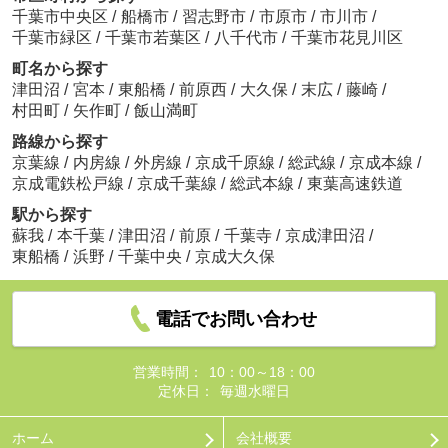
千葉市中央区
/
船橋市
/
習志野市
/
市原市
/
市川市
/
千葉市緑区
/
千葉市若葉区
/
八千代市
/
千葉市花見川区
町名から探す
津田沼
/
宮本
/
東船橋
/
前原西
/
大久保
/
末広
/
藤崎
/
村田町
/
矢作町
/
飯山満町
路線から探す
京葉線
/
内房線
/
外房線
/
京成千原線
/
総武線
/
京成本線
/
京成電鉄松戸線
/
京成千葉線
/
総武本線
/
東葉高速鉄道
駅から探す
蘇我
/
本千葉
/
津田沼
/
前原
/
千葉寺
/
京成津田沼
/
東船橋
/
浜野
/
千葉中央
/
京成大久保
電話でお問い合わせ
営業時間：
10：00～18：00
定休日：
毎週水曜日
ホーム
会社概要