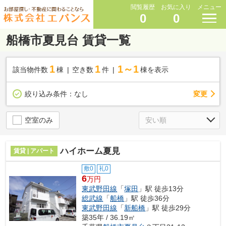
閲覧履歴
お気に入り
メニュー
0
0
船橋市夏見台 賃貸一覧
1
1
1～1
該当物件数
棟
空き数
件
棟を表示
変更
絞り込み条件：
なし
空室のみ
ハイホーム夏見
賃貸 | アパート
敷0
礼0
6
万円
東武野田線
「
塚田
」駅 徒歩13分
総武線
「
船橋
」駅 徒歩36分
東武野田線
「
新船橋
」駅 徒歩29分
築35年 / 36.19㎡