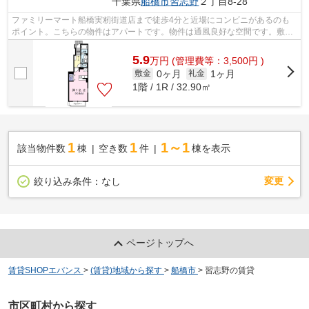
千葉県
船橋市
習志野
２丁目8-28
ファミリーマート船橋実籾街道店まで徒歩4分と近場にコンビニがあるのも
ポイント。こちらの物件はアパートです。物件は通風良好な空間です。敷地
内にゴミ置き場を備えているので敷地外...
5.9
万
円
(管理費等：3,500円 )
0ヶ月
1ヶ月
敷金
礼金
1階 / 1R / 32.90㎡
1
1
1～1
該当物件数
棟
空き数
件
棟を表示
変更
絞り込み条件：
なし
ページトップへ
賃貸SHOPエバンス
>
(賃貸)地域から探す
>
船橋市
>
習志野の賃貸
市区町村から探す