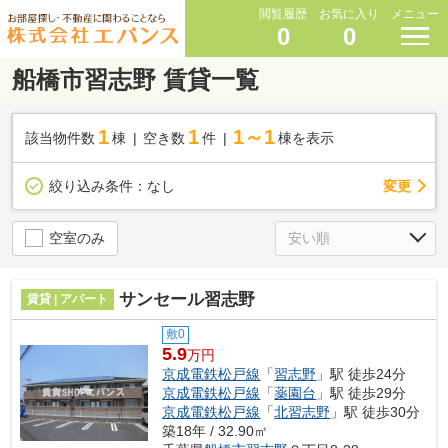
閲覧履歴
お気に入り
メニュー
0
0
船橋市習志野 賃貸一覧
1
1
1～1
該当物件数
棟
空き数
件
棟を表示
変更
絞り込み条件：
なし
空室のみ
サンセール習志野
賃貸 | アパート
敷0
5.9
万円
京成電鉄松戸線
「
習志野
」駅 徒歩24分
京成電鉄松戸線
「
薬園台
」駅 徒歩29分
京成電鉄松戸線
「
北習志野
」駅 徒歩30分
築18年 / 32.90㎡