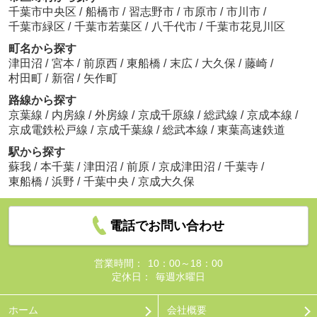
千葉市中央区
/
船橋市
/
習志野市
/
市原市
/
市川市
/
千葉市緑区
/
千葉市若葉区
/
八千代市
/
千葉市花見川区
町名から探す
津田沼
/
宮本
/
前原西
/
東船橋
/
末広
/
大久保
/
藤崎
/
村田町
/
新宿
/
矢作町
路線から探す
京葉線
/
内房線
/
外房線
/
京成千原線
/
総武線
/
京成本線
/
京成電鉄松戸線
/
京成千葉線
/
総武本線
/
東葉高速鉄道
駅から探す
蘇我
/
本千葉
/
津田沼
/
前原
/
京成津田沼
/
千葉寺
/
東船橋
/
浜野
/
千葉中央
/
京成大久保
電話でお問い合わせ
営業時間：
10：00～18：00
定休日：
毎週水曜日
ホーム
会社概要