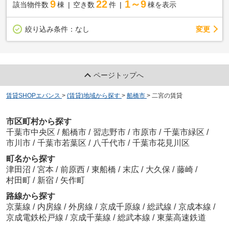
9
22
1～9
該当物件数
棟
空き数
件
棟を表示
変更
絞り込み条件：
なし
ページトップへ
賃貸SHOPエバンス
>
(賃貸)地域から探す
>
船橋市
>
二宮の賃貸
市区町村から探す
千葉市中央区
/
船橋市
/
習志野市
/
市原市
/
千葉市緑区
/
市川市
/
千葉市若葉区
/
八千代市
/
千葉市花見川区
町名から探す
津田沼
/
宮本
/
前原西
/
東船橋
/
末広
/
大久保
/
藤崎
/
村田町
/
新宿
/
矢作町
路線から探す
京葉線
/
内房線
/
外房線
/
京成千原線
/
総武線
/
京成本線
/
京成電鉄松戸線
/
京成千葉線
/
総武本線
/
東葉高速鉄道