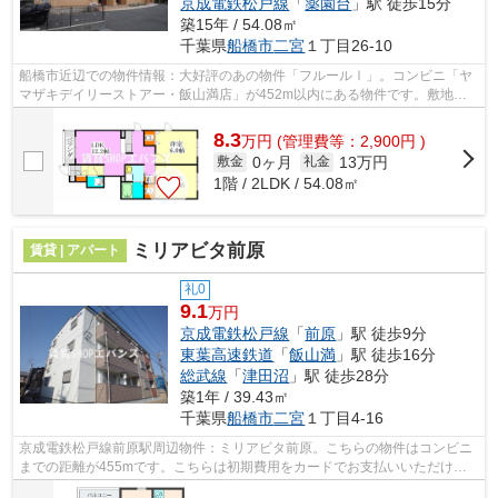
京成電鉄松戸線
「
薬園台
」駅 徒歩15分
築15年 / 54.08㎡
千葉県
船橋市
二宮
１丁目26-10
船橋市近辺での物件情報：大好評のあの物件「フルールⅠ」。コンビニ「ヤ
マザキデイリーストアー・飯山満店」が452m以内にある物件です。敷地内
にごみ置き場があるのでゴミの持ち運びを...
8.3
万
円
(管理費等：2,900円 )
0ヶ月
13万円
敷金
礼金
1階 / 2LDK / 54.08㎡
ミリアビタ前原
賃貸 | アパート
礼0
9.1
万円
京成電鉄松戸線
「
前原
」駅 徒歩9分
東葉高速鉄道
「
飯山満
」駅 徒歩16分
総武線
「
津田沼
」駅 徒歩28分
築1年 / 39.43㎡
千葉県
船橋市
二宮
１丁目4-16
京成電鉄松戸線前原駅周辺物件：ミリアビタ前原。こちらの物件はコンビニ
までの距離が455mです。こちらは初期費用をカードでお支払いいただける
物件です。こちらの物件はアパートです...