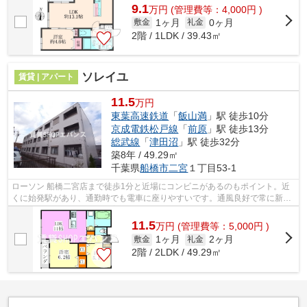
9.1
万
円
(管理費等：4,000円 )
1ヶ月
0ヶ月
敷金
礼金
2階 / 1LDK / 39.43㎡
ソレイユ
賃貸 | アパート
11.5
万円
東葉高速鉄道
「
飯山満
」駅 徒歩10分
京成電鉄松戸線
「
前原
」駅 徒歩13分
総武線
「
津田沼
」駅 徒歩32分
築8年 / 49.29㎡
千葉県
船橋市
二宮
１丁目53-1
ローソン 船橋二宮店まで徒歩1分と近場にコンビニがあるのもポイント。近
くに始発駅があり、通勤時でも電車に座りやすいです。通風良好で常に新鮮
な空気を送り込む物件をご案内します...
11.5
万
円
(管理費等：5,000円 )
1ヶ月
2ヶ月
敷金
礼金
2階 / 2LDK / 49.29㎡