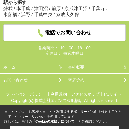
駅から探す
蘇我
/
本千葉
/
津田沼
/
前原
/
京成津田沼
/
千葉寺
/
東船橋
/
浜野
/
千葉中央
/
京成大久保
電話でお問い合わせ
営業時間：
10：00～18：00
定休日：
毎週水曜日
ホーム
会社概要
お問い合わせ
来店予約
プライバシーポリシー
利用規約
アクセスマップ
PCサイト
Copyright(c) 株式会社エバンス東船橋店 All rights reserved.
当サイトでは、お客様の当サイト利用状況把握、サービス向上検討を目的と
して、クッキー（Cookie）を使用しています。
詳しくは、当社の
「Cookieの取扱いについて」
をご確認ください。