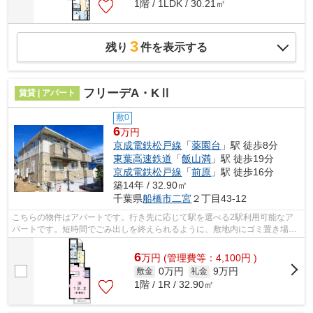
1階 / 1LDK / 30.21㎡
3
残り
件を表示する
フリーデA・KⅡ
賃貸 | アパート
敷0
6
万円
京成電鉄松戸線
「
薬園台
」駅 徒歩8分
東葉高速鉄道
「
飯山満
」駅 徒歩19分
京成電鉄松戸線
「
前原
」駅 徒歩16分
築14年 / 32.90㎡
千葉県
船橋市
二宮
２丁目43-12
こちらの物件はアパートです。行き先に応じて駅を選べる2駅利用可能なア
パートです。短時間でごみ出しを終えられるように、敷地内にゴミ置き場を
つけております。ATMに行かずとも、初...
6
万
円
(管理費等：4,100円 )
0万円
9万円
敷金
礼金
1階 / 1R / 32.90㎡