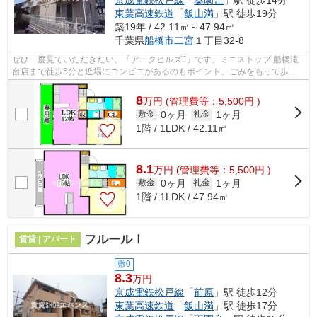
京成電鉄松戸線
「
薬園台
」駅 徒歩14分
東葉高速鉄道
「
飯山満
」駅 徒歩19分
築19年 / 42.11㎡～47.94㎡
千葉県
船橋市
二宮
１丁目32-8
ぜひ一度見ていただきたい、「アークヒルズJ」です。ミニストップ 船橋滝
台店まで徒歩5分と近場にコンビニがあるのもポイント。ごみをもって歩く
距離を少なくしたい方におすすめしたい...
8
万
円
(管理費等：5,500円 )
0ヶ月
1ヶ月
敷金
礼金
1階 / 1LDK / 42.11㎡
8.1
万
円
(管理費等：5,500円 )
0ヶ月
1ヶ月
敷金
礼金
1階 / 1LDK / 47.94㎡
フルールⅠ
賃貸 | アパート
敷0
8.3
万円
京成電鉄松戸線
「
前原
」駅 徒歩12分
東葉高速鉄道
「
飯山満
」駅 徒歩17分