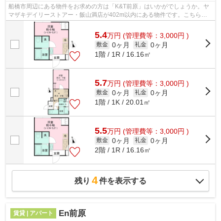
船橋市周辺にある物件をお求めの方は「K&T前原」はいかがでしょうか。ヤ
マザキデイリーストアー・飯山満店が402m以内にある物件です。こちらの
物件はアパートです。2駅利用可能な...
5.4
万
円
(管理費等：3,000円 )
0ヶ月
0ヶ月
敷金
礼金
1階 / 1R / 16.16㎡
5.7
万
円
(管理費等：3,000円 )
0ヶ月
0ヶ月
敷金
礼金
1階 / 1K / 20.01㎡
5.5
万
円
(管理費等：3,000円 )
0ヶ月
0ヶ月
敷金
礼金
2階 / 1R / 16.16㎡
4
残り
件を表示する
En前原
賃貸 | アパート