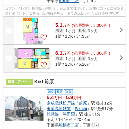
千葉県
船橋市
二宮
１丁目4-7
セブン−イレブン 船橋飯山満町２丁目店まで徒歩6分と近場にコンビニがある
のもポイント。こちらは初期費用をカードでお支払いいただける物件です。
外観タイル張りは、物件の個性を引き...
5.1
万
円
(管理費等：3,000円 )
1ヶ月
0ヶ月
敷金
礼金
1階 / 1DK / 34.95㎡
6.1
万
円
(管理費等：3,000円 )
1ヶ月
0ヶ月
敷金
礼金
1階 / 2DK / 46.20㎡
K&T前原
賃貸 | アパート
敷0
礼0
新築
5.4
5.9
万円～
万円
京成電鉄松戸線
「
前原
」駅 徒歩12分
東葉高速鉄道
「
飯山満
」駅 徒歩17分
総武線
「
津田沼
」駅 徒歩31分
予定 / 16.16㎡～20.01㎡
千葉県
船橋市
二宮
１丁目22-1