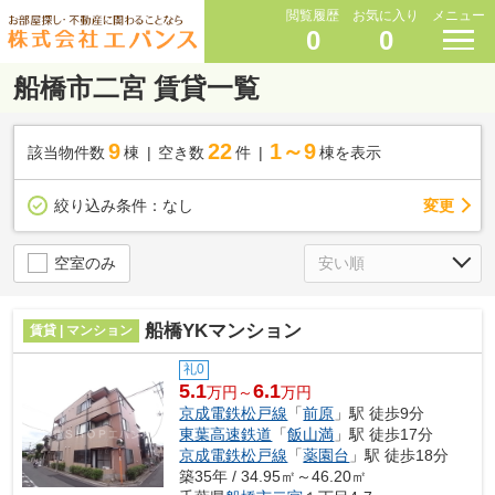
閲覧履歴
お気に入り
メニュー
0
0
船橋市二宮 賃貸一覧
9
22
1～9
該当物件数
棟
空き数
件
棟を表示
変更
絞り込み条件：
なし
空室のみ
船橋YKマンション
賃貸 | マンション
礼0
5.1
6.1
万円～
万円
京成電鉄松戸線
「
前原
」駅 徒歩9分
東葉高速鉄道
「
飯山満
」駅 徒歩17分
京成電鉄松戸線
「
薬園台
」駅 徒歩18分
築35年 / 34.95㎡～46.20㎡