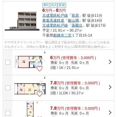
敷0
礼0
新築
6
8
万円～
万円
京成電鉄松戸線
「
前原
」駅 徒歩11分
東葉高速鉄道
「
飯山満
」駅 徒歩14分
京成電鉄松戸線
「
薬園台
」駅 徒歩17分
予定 / 21.91㎡～30.27㎡
千葉県
船橋市
二宮
１丁目15-14
ヤマザキデイリーストアー・飯山満店まで徒歩4分と近場にコンビニがある
のもポイント。日頃から電車をよく利用するなら2駅利用可能な物件はいか
がでしょうか。初期費用はカードで決済...
6
万
円
(管理費等：3,000円 )
0ヶ月
0ヶ月
敷金
礼金
1階 / 1K / 21.91㎡
7.8
万
円
(管理費等：3,000円 )
0ヶ月
0ヶ月
敷金
礼金
1階 / 1LDK / 30.27㎡
7.8
万
円
(管理費等：3,000円 )
0ヶ月
0ヶ月
敷金
礼金