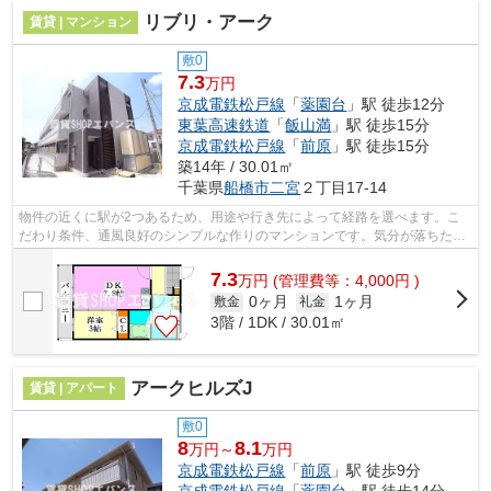
リブリ・アーク
賃貸 | マンション
敷0
7.3
万円
京成電鉄松戸線
「
薬園台
」駅 徒歩12分
東葉高速鉄道
「
飯山満
」駅 徒歩15分
京成電鉄松戸線
「
前原
」駅 徒歩15分
築14年 / 30.01㎡
千葉県
船橋市
二宮
２丁目17-14
物件の近くに駅が2つあるため、用途や行き先によって経路を選べます。こ
だわり条件、通風良好のシンプルな作りのマンションです。気分が落ちた時
には換気でリフレッシュしましょう。こ...
7.3
万
円
(管理費等：4,000円 )
0ヶ月
1ヶ月
敷金
礼金
3階 / 1DK / 30.01㎡
アークヒルズJ
賃貸 | アパート
敷0
8
8.1
万円～
万円
京成電鉄松戸線
「
前原
」駅 徒歩9分