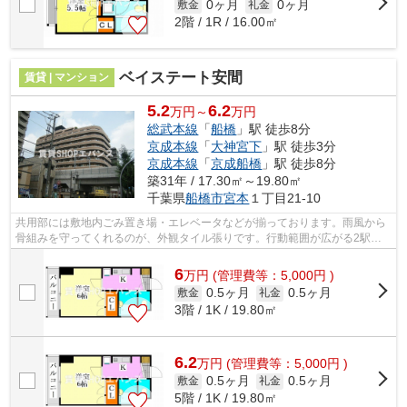
0ヶ月
0ヶ月
敷金
礼金
2階 / 1R / 16.00㎡
ベイステート安間
賃貸 | マンション
5.2
6.2
万円～
万円
総武本線
「
船橋
」駅 徒歩8分
京成本線
「
大神宮下
」駅 徒歩3分
京成本線
「
京成船橋
」駅 徒歩8分
築31年 / 17.30㎡～19.80㎡
千葉県
船橋市
宮本
１丁目21-10
共用部には敷地内ごみ置き場・エレベータなどが揃っております。雨風から
骨組みを守ってくれるのが、外観タイル張りです。行動範囲が広がる2駅利
用可能な物件です。眺望良好なエリアで...
6
万
円
(管理費等：5,000円 )
0.5ヶ月
0.5ヶ月
敷金
礼金
3階 / 1K / 19.80㎡
6.2
万
円
(管理費等：5,000円 )
0.5ヶ月
0.5ヶ月
敷金
礼金
5階 / 1K / 19.80㎡