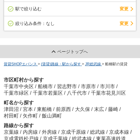
駅で絞り込む
変更
変更
絞り込み条件：
なし
ページトップへ
賃貸SHOPエバンス
>
(賃貸)路線・駅から探す
>
JR総武線
>
船橋駅の賃貸
市区町村から探す
千葉市中央区
/
船橋市
/
習志野市
/
市原市
/
市川市
/
千葉市緑区
/
千葉市若葉区
/
八千代市
/
千葉市花見川区
町名から探す
津田沼
/
宮本
/
東船橋
/
前原西
/
大久保
/
末広
/
藤崎
/
村田町
/
矢作町
/
飯山満町
路線から探す
京葉線
/
内房線
/
外房線
/
京成千原線
/
総武線
/
京成本線
/
京成電鉄松戸線
/
京成千葉線
/
総武本線
/
東葉高速鉄道