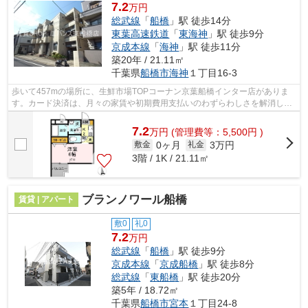
7.2
万円
総武線
「
船橋
」駅 徒歩14分
東葉高速鉄道
「
東海神
」駅 徒歩9分
京成本線
「
海神
」駅 徒歩11分
築20年 / 21.11㎡
千葉県
船橋市
海神
１丁目16-3
歩いて457mの場所に、生鮮市場TOPコーナン京葉船橋インター店がありま
す。カード決済は、月々の家賃や初期費用支払いのわずらわしさを解消して
くれます。様々な場所へのアクセスがしや...
7.2
万
円
(管理費等：5,500円 )
0ヶ月
3万円
敷金
礼金
3階 / 1K / 21.11㎡
ブランノワール船橋
賃貸 | アパート
敷0
礼0
7.2
万円
総武線
「
船橋
」駅 徒歩9分
京成本線
「
京成船橋
」駅 徒歩8分
総武線
「
東船橋
」駅 徒歩20分
築5年 / 18.72㎡
千葉県
船橋市
宮本
１丁目24-8