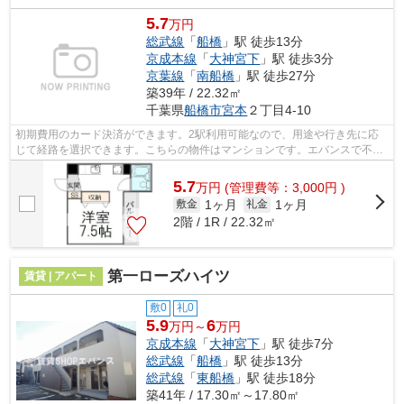
5.7
万円
総武線
「
船橋
」駅 徒歩13分
京成本線
「
大神宮下
」駅 徒歩3分
京葉線
「
南船橋
」駅 徒歩27分
築39年 / 22.32㎡
千葉県
船橋市
宮本
２丁目4-10
初期費用のカード決済ができます。2駅利用可能なので、用途や行き先に応
じて経路を選択できます。こちらの物件はマンションです。エバンスで不動
産物件をお求めなら、船橋市をご紹介致...
5.7
万
円
(管理費等：3,000円 )
1ヶ月
1ヶ月
敷金
礼金
2階 / 1R / 22.32㎡
第一ローズハイツ
賃貸 | アパート
敷0
礼0
5.9
6
万円～
万円
京成本線
「
大神宮下
」駅 徒歩7分
総武線
「
船橋
」駅 徒歩13分
総武線
「
東船橋
」駅 徒歩18分
築41年 / 17.30㎡～17.80㎡