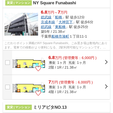
NY Square Funabashi
賃貸 | マンション
6.8
7
万円～
万円
総武線
「
船橋
」駅 徒歩12分
京成本線
「
大神宮下
」駅 徒歩6分
総武線
「
東船橋
」駅 徒歩25分
築5年 / 21.38㎡
千葉県
船橋市
湊町
１丁目11-1
こだわりポイント満載のNY Square Funabashi。ごみ置き場は敷地内にあり
ます。電車での移動がより便利になる、2駅利用可能なマンションです。こ
ちらは通風良好な物件です。船橋市で新...
6.8
万
円
(管理費等：6,000円 )
1ヶ月
1ヶ月
敷金
礼金
2階 / 1R / 21.38㎡
7
万
円
(管理費等：6,000円 )
1ヶ月
1ヶ月
敷金
礼金
4階 / 1R / 21.38㎡
ミリアビタNO.13
賃貸 | マンション