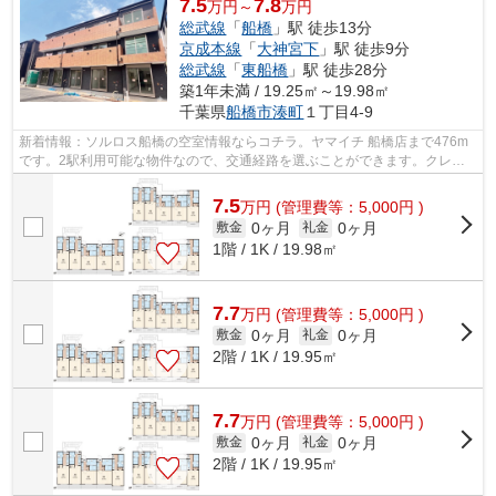
7.5
7.8
万円～
万円
総武線
「
船橋
」駅 徒歩13分
京成本線
「
大神宮下
」駅 徒歩9分
総武線
「
東船橋
」駅 徒歩28分
築1年未満 / 19.25㎡～19.98㎡
千葉県
船橋市
湊町
１丁目4-9
新着情報：ソルロス船橋の空室情報ならコチラ。ヤマイチ 船橋店まで476m
です。2駅利用可能な物件なので、交通経路を選ぶことができます。クレジ
ットカードで初期費用がお支払いいただ...
7.5
万
円
(管理費等：5,000円 )
0ヶ月
0ヶ月
敷金
礼金
1階 / 1K / 19.98㎡
7.7
万
円
(管理費等：5,000円 )
0ヶ月
0ヶ月
敷金
礼金
2階 / 1K / 19.95㎡
7.7
万
円
(管理費等：5,000円 )
0ヶ月
0ヶ月
敷金
礼金
2階 / 1K / 19.95㎡