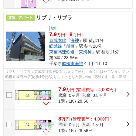
リブリ・リブラ
賃貸 | アパート
敷0
7.9
8
万円～
万円
京成本線
「
海神
」駅 徒歩1分
総武線
「
船橋
」駅 徒歩20分
東葉高速鉄道
「
東海神
」駅 徒歩11分
築9年 / 28.56㎡
千葉県
船橋市
海神
４丁目11-10
リブリ・リブラ：京成本線海神駅にも近くて便利。近くにはセブンイレブン
船橋京成海神店(徒歩4分)がありちょっとした買い物に便利です。常に新鮮な
空気を取り入れられる通風良好な間取...
7.9
万
円
(管理費等：4,000円 )
0ヶ月
0.5ヶ月
敷金
礼金
1階 / 1K / 28.56㎡
8
万
円
(管理費等：4,000円 )
0ヶ月
1ヶ月
敷金
礼金
1階 / 1K / 28.56㎡