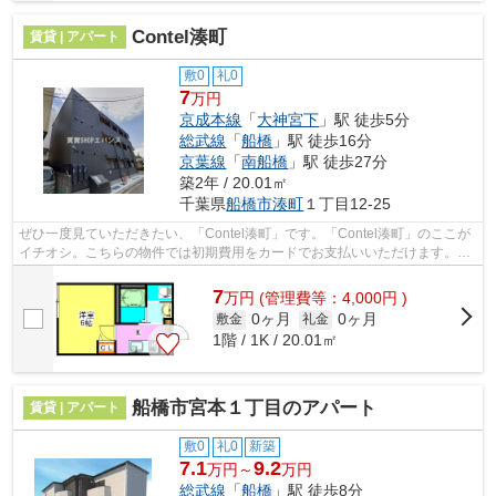
Contel湊町
賃貸 | アパート
敷0
礼0
7
万円
京成本線
「
大神宮下
」駅 徒歩5分
総武線
「
船橋
」駅 徒歩16分
京葉線
「
南船橋
」駅 徒歩27分
築2年 / 20.01㎡
千葉県
船橋市
湊町
１丁目12-25
ぜひ一度見ていただきたい、「Contel湊町」です。「Contel湊町」のここが
イチオシ。こちらの物件では初期費用をカードでお支払いいただけます。気
軽にごみを捨てることができて便利な...
7
万
円
(管理費等：4,000円 )
0ヶ月
0ヶ月
敷金
礼金
1階 / 1K / 20.01㎡
船橋市宮本１丁目のアパート
賃貸 | アパート
敷0
礼0
新築
7.1
9.2
万円～
万円
総武線
「
船橋
」駅 徒歩8分