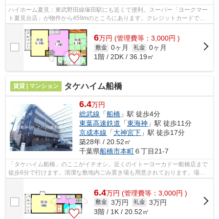
ハイホーム夏見：東武野田線塚田駅にも近くて便利。スーパー「ヨークマー
ト夏見台店」が物件から459mのところにあります。クレジットカードで初
期費用をお支払いいただける物件です。...
6
万
円
(管理費等：3,000円 )
0ヶ月
0ヶ月
敷金
礼金
1階 / 2DK / 36.19㎡
タケハイム船橋
賃貸 | マンション
6.4
万円
総武線
「
船橋
」駅 徒歩4分
東葉高速鉄道
「
東海神
」駅 徒歩11分
京成本線
「
大神宮下
」駅 徒歩17分
築28年 / 20.52㎡
千葉県
船橋市
本町
６丁目21-7
「タケハイム船橋」のここがイチオシ。近くのイトーヨーカドー船橋店まで
徒歩6分で行けます。清潔な敷地内ごみ置き場も用意されております。場所
が平坦なのは、ランニングをする上で抑...
6.4
万
円
(管理費等：3,000円 )
3万円
3万円
敷金
礼金
3階 / 1K / 20.52㎡