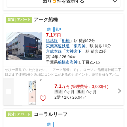
5
残り
件を表示する
アーク船橋
賃貸 | アパート
敷0
礼0
7.1
万円
総武線
「
船橋
」駅 徒歩12分
東葉高速鉄道
「
東海神
」駅 徒歩10分
京成本線
「
大神宮下
」駅 徒歩23分
築14年 / 26.94㎡
千葉県
船橋市
海神
１丁目21-15
ぜひ一度見ていただきたい、「アーク船橋」です。ローソン 船橋海神町二丁
目店まで徒歩5分と近場にコンビニがあるのもポイント。眺望良好なアパー
トです。敷地内にゴミ置き場が備え付...
7.1
万
円
(管理費等：3,000円 )
0ヶ月
0ヶ月
敷金
礼金
2階 / 1K / 26.94㎡
コーラルリーフ
賃貸 | アパート
敷0