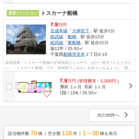
トスカーナ船橋
賃貸 | マンション
7.9
万円
京成本線
「
大神宮下
」駅 徒歩1分
総武線
「
船橋
」駅 徒歩12分
総武線
「
東船橋
」駅 徒歩21分
築12年 / 25.93㎡
千葉県
船橋市
宮本
２丁目4-19
新着情報：トスカーナ船橋の空室情報ならコチラ。ぜひ一度見ていただきた
い、「トスカーナ船橋」です。短時間でごみ出しを終えられるように、敷地
内にゴミ置き場を備えております。駅...
7.9
万
円
(管理費等：5,000円 )
1ヶ月
1ヶ月
敷金
礼金
1階 / 1DK / 25.93㎡
次の30件へ
70
116
1～30
該当物件数
棟
空き数
件
棟を表示