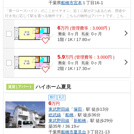
千葉県
船橋市
宮本
１丁目16-1
「第一ローズハイツ」のここがイチオシ。近くに駅が2つあるため、用途や
行き先に応じて駅を選べる物件です。こちらの物件はアパートです。こちら
の物件では初期費用をカードでお支払い...
6
万
円
(管理費等：3,000円 )
0ヶ月
0ヶ月
敷金
礼金
1階 / 1K / 17.80㎡
5.9
万
円
(管理費等：3,000円 )
0ヶ月
0ヶ月
敷金
礼金
2階 / 1K / 17.30㎡
ハイホーム夏見
賃貸 | アパート
敷0
礼0
6
万円
東武野田線
「
塚田
」駅 徒歩13分
総武線
「
船橋
」駅 徒歩36分
東武野田線
「
新船橋
」駅 徒歩29分
築35年 / 36.19㎡
千葉県
船橋市
夏見台
３丁目21-13