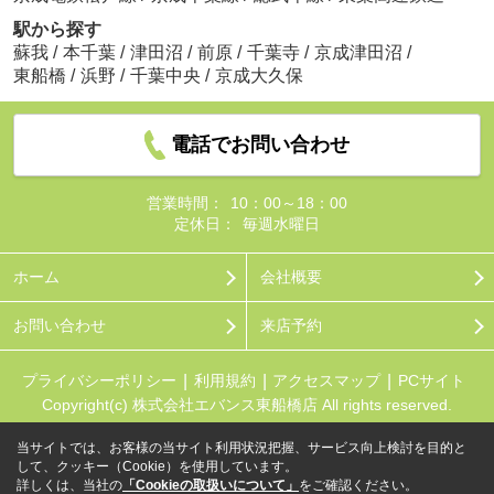
駅から探す
蘇我
/
本千葉
/
津田沼
/
前原
/
千葉寺
/
京成津田沼
/
東船橋
/
浜野
/
千葉中央
/
京成大久保
電話でお問い合わせ
営業時間：
10：00～18：00
定休日：
毎週水曜日
ホーム
会社概要
お問い合わせ
来店予約
プライバシーポリシー
利用規約
アクセスマップ
PCサイト
Copyright(c) 株式会社エバンス東船橋店 All rights reserved.
当サイトでは、お客様の当サイト利用状況把握、サービス向上検討を目的と
して、クッキー（Cookie）を使用しています。
詳しくは、当社の
「Cookieの取扱いについて」
をご確認ください。