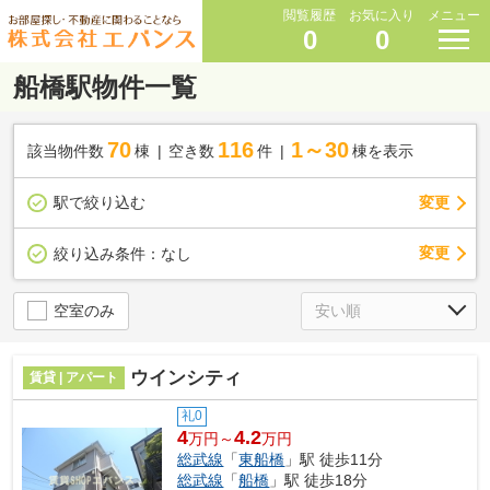
閲覧履歴
お気に入り
メニュー
0
0
船橋駅物件一覧
70
116
1～30
該当物件数
棟
空き数
件
棟を表示
駅で絞り込む
変更
変更
絞り込み条件：
なし
空室のみ
ウインシティ
賃貸 | アパート
礼0
4
4.2
万円～
万円
総武線
「
東船橋
」駅 徒歩11分
総武線
「
船橋
」駅 徒歩18分