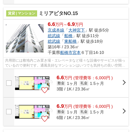
ミリアビタNO.15
賃貸 | マンション
6.6
6.9
万円～
万円
京成本線
「
大神宮下
」駅 徒歩5分
総武線
「
船橋
」駅 徒歩11分
総武線
「
東船橋
」駅 徒歩18分
築16年 / 23.36㎡
千葉県
船橋市
宮本
６丁目14-10
共用部には敷地内ごみ置き場・エレベータなど様々な設備やサービスが揃っ
ているので便利です。通風良好なマンションはいつでも気持ちの良い空間で
す。目的に応じて選べる2駅利用可能な...
6.6
万
円
(管理費等：6,000円 )
1ヶ月
1.5ヶ月
敷金
礼金
3階 / 1K / 23.36㎡
6.9
万
円
(管理費等：6,000円 )
1ヶ月
1.5ヶ月
敷金
礼金
6階 / 1K / 23.36㎡