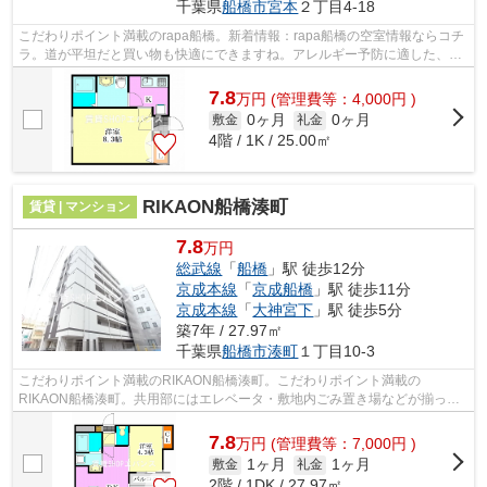
千葉県
船橋市
宮本
２丁目4-18
こだわりポイント満載のrapa船橋。新着情報：rapa船橋の空室情報ならコチ
ラ。道が平坦だと買い物も快適にできますね。アレルギー予防に適した、通
気性の良い安心の物件です。健康な体...
7.8
万
円
(管理費等：4,000円 )
0ヶ月
0ヶ月
敷金
礼金
4階 / 1K / 25.00㎡
RIKAON船橋湊町
賃貸 | マンション
7.8
万円
総武線
「
船橋
」駅 徒歩12分
京成本線
「
京成船橋
」駅 徒歩11分
京成本線
「
大神宮下
」駅 徒歩5分
築7年 / 27.97㎡
千葉県
船橋市
湊町
１丁目10-3
こだわりポイント満載のRIKAON船橋湊町。こだわりポイント満載の
RIKAON船橋湊町。共用部にはエレベータ・敷地内ごみ置き場などが揃って
おり、とても充実しています。築6年でしっかりと...
7.8
万
円
(管理費等：7,000円 )
1ヶ月
1ヶ月
敷金
礼金
2階 / 1DK / 27.97㎡