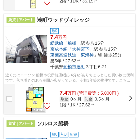
2階 / 1DK / 35.15㎡
湊町ウッドヴィレッジ
賃貸 | アパート
敷0
7.4
万円
総武線
「
船橋
」駅 徒歩15分
京成本線
「
大神宮下
」駅 徒歩15分
東葉高速鉄道
「
東海神
」駅 徒歩25分
築5年 / 27.62㎡
千葉県
船橋市
湊町
３丁目6-21
近くにはローソン 船橋市役所前店(徒歩4分)がありちょっとした買い物に便利
です。落ち着きのある空間が広がっている、令和3年築の物件です。こちら
の物件はアパートです。こちらの物件...
7.4
万
円
(管理費等：5,000円 )
0ヶ月
0.5ヶ月
敷金
礼金
1階 / 1K / 27.62㎡
ソルロス船橋
賃貸 | アパート
敷0
礼0
新築