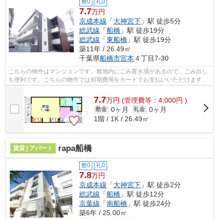
敷0
礼0
7.7
万円
京成本線
「
大神宮下
」駅 徒歩5分
総武線
「
船橋
」駅 徒歩19分
総武線
「
東船橋
」駅 徒歩19分
築11年 / 26.49㎡
千葉県
船橋市
宮本
４丁目7-30
こちらの物件はマンションです。敷地内にごみ置き場があるので、ごみ出し
も便利です。こちらの物件では初期費用をカードでお支払いいただけます。
様々な場所へのアクセスがしやすくな...
7.7
万
円
(管理費等：4,000円 )
0ヶ月
0ヶ月
敷金
礼金
1階 / 1K / 26.49㎡
rapa船橋
賃貸 | アパート
敷0
礼0
7.8
万円
京成本線
「
大神宮下
」駅 徒歩2分
総武線
「
船橋
」駅 徒歩12分
京葉線
「
南船橋
」駅 徒歩24分
築6年 / 25.00㎡