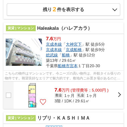
2
残り
件を表示する
Haleakala（ハレアカラ）
賃貸 | マンション
7.6
万円
京成本線
「
大神宮下
」駅 徒歩5分
京成本線
「
京成船橋
」駅 徒歩9分
総武線
「
船橋
」駅 徒歩12分
築13年 / 29.61㎡
千葉県
船橋市
宮本
１丁目20-30
こちらの物件はマンションです。今ニーズの高い物件は、外観タイル張りの
物件です。眺望良好なエリアで魅力的です。敷地内ごみ置き場があるのとな
いのでは、利便性が全く違います。エ...
7.6
万
円
(管理費等：5,000円 )
1ヶ月
1ヶ月
敷金
礼金
3階 / 1DK / 29.61㎡
リブリ・ＫＡＳＨＩＭＡ
賃貸 | マンション