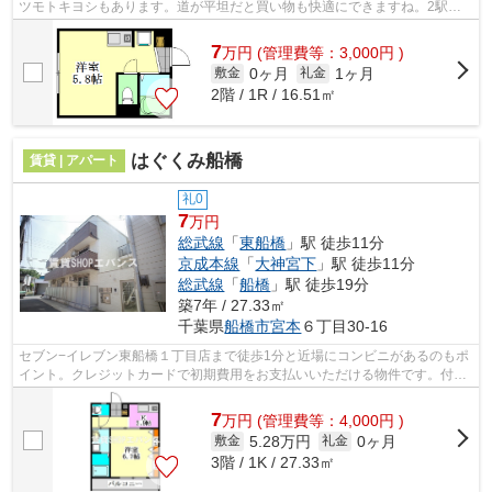
ツモトキヨシもあります。道が平坦だと買い物も快適にできますね。2駅利
用可能な物件なので交通の利便性が良い...
7
万
円
(管理費等：3,000円 )
0ヶ月
1ヶ月
敷金
礼金
2階 / 1R / 16.51㎡
はぐくみ船橋
賃貸 | アパート
礼0
7
万円
総武線
「
東船橋
」駅 徒歩11分
京成本線
「
大神宮下
」駅 徒歩11分
総武線
「
船橋
」駅 徒歩19分
築7年 / 27.33㎡
千葉県
船橋市
宮本
６丁目30-16
セブン−イレブン東船橋１丁目店まで徒歩1分と近場にコンビニがあるのもポ
イント。クレジットカードで初期費用をお支払いいただける物件です。付近
に駅が2つあるので、経路を用途や行き...
7
万
円
(管理費等：4,000円 )
5.28万円
0ヶ月
敷金
礼金
3階 / 1K / 27.33㎡