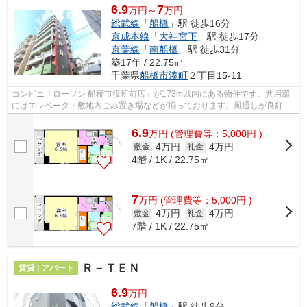
6.9
7
万円～
万円
総武線
「
船橋
」駅 徒歩16分
京成本線
「
大神宮下
」駅 徒歩17分
京葉線
「
南船橋
」駅 徒歩31分
築17年 / 22.75㎡
千葉県
船橋市
湊町
２丁目15-11
コンビニ「ローソン 船橋市役所前店」が173m以内にある物件です。共用部
にはエレベータ・敷地内ごみ置き場などが揃っております。風通しが良好な
ので、いつでも新鮮な空気がはいってき...
6.9
万
円
(管理費等：5,000円 )
4万円
4万円
敷金
礼金
4階 / 1K / 22.75㎡
7
万
円
(管理費等：5,000円 )
4万円
4万円
敷金
礼金
7階 / 1K / 22.75㎡
Ｒ－ＴＥＮ
賃貸 | アパート
6.9
万円
総武線
「
船橋
」駅 徒歩9分