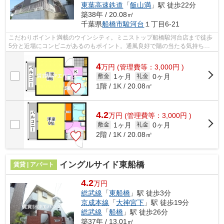
東葉高速鉄道
「
飯山満
」駅 徒歩22分
築38年 / 20.08㎡
千葉県
船橋市
駿河台
１丁目6-21
こだわりポイント満載のウインシティ。ミニストップ船橋駿河台店まで徒歩
5分と近場にコンビニがあるのもポイント。通風良好で陽の当たる気持ちの
良いアパートをご提供いたします。初期...
4
万
円
(管理費等：3,000円 )
1ヶ月
0ヶ月
敷金
礼金
1階 / 1K / 20.08㎡
4.2
万
円
(管理費等：3,000円 )
1ヶ月
0ヶ月
敷金
礼金
2階 / 1K / 20.08㎡
イングルサイド東船橋
賃貸 | アパート
4.2
万円
総武線
「
東船橋
」駅 徒歩3分
京成本線
「
大神宮下
」駅 徒歩19分
総武線
「
船橋
」駅 徒歩26分
築37年 / 13.01㎡