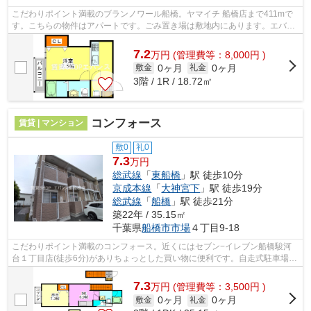
こだわりポイント満載のブランノワール船橋。ヤマイチ 船橋店まで411mで
す。こちらの物件はアパートです。ごみ置き場は敷地内にあります。エバン
スでは、総武線船橋を中心に数多くの不...
7.2
万
円
(管理費等：8,000円 )
0ヶ月
0ヶ月
敷金
礼金
3階 / 1R / 18.72㎡
コンフォース
賃貸 | マンション
敷0
礼0
7.3
万円
総武線
「
東船橋
」駅 徒歩10分
京成本線
「
大神宮下
」駅 徒歩19分
総武線
「
船橋
」駅 徒歩21分
築22年 / 35.15㎡
千葉県
船橋市
市場
４丁目9-18
こだわりポイント満載のコンフォース。近くにはセブン−イレブン船橋駿河
台１丁目店(徒歩6分)がありちょっとした買い物に便利です。自走式駐車場が
ある物件です。こちらの物件はマンシ...
7.3
万
円
(管理費等：3,500円 )
0ヶ月
0ヶ月
敷金
礼金