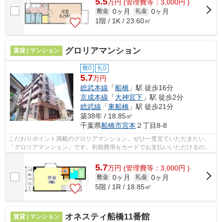
5.5
万
円
(管理費等：3,000円 )
0ヶ月
0ヶ月
敷金
礼金
1階 / 1K / 23.60㎡
グロリアマンション
賃貸 | マンション
敷0
礼0
5.7
万円
総武本線
「
船橋
」駅 徒歩16分
京成本線
「
大神宮下
」駅 徒歩2分
総武線
「
東船橋
」駅 徒歩21分
築38年 / 18.85㎡
千葉県
船橋市
宮本
２丁目8-8
こだわりポイント満載のグロリアマンション。ぜひ一度見ていただきたい、
「グロリアマンション」です。初期費用をカードでお支払いいただけるの
で、カードで決済したい方にもおすすめ...
5.7
万
円
(管理費等：3,000円 )
0ヶ月
0ヶ月
敷金
礼金
5階 / 1R / 18.85㎡
オネスティ船橋11番館
賃貸 | マンション