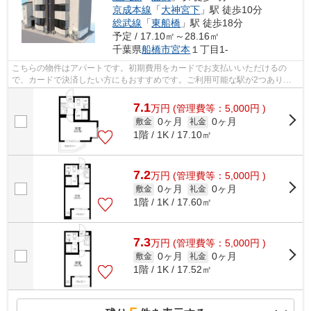
京成本線
「
大神宮下
」駅 徒歩10分
総武線
「
東船橋
」駅 徒歩18分
予定 / 17.10㎡～28.16㎡
千葉県
船橋市
宮本
１丁目1-
こちらの物件はアパートです。初期費用をカードでお支払いいただけるの
で、カードで決済したい方にもおすすめです。ご利用可能な駅が2つあり、
行き先に応じて乗車駅の使い分けができま...
7.1
万
円
(管理費等：5,000円 )
0ヶ月
0ヶ月
敷金
礼金
1階 / 1K / 17.10㎡
7.2
万
円
(管理費等：5,000円 )
0ヶ月
0ヶ月
敷金
礼金
1階 / 1K / 17.60㎡
7.3
万
円
(管理費等：5,000円 )
0ヶ月
0ヶ月
敷金
礼金
1階 / 1K / 17.52㎡