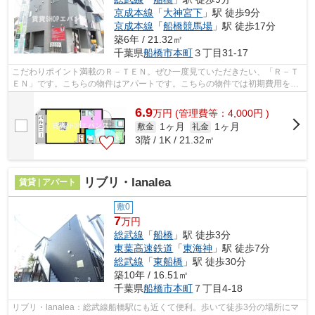
京成本線
「
大神宮下
」駅 徒歩9分
京成本線
「
船橋競馬場
」駅 徒歩17分
築6年 / 21.32㎡
千葉県
船橋市
本町
３丁目31-17
こだわりポイント満載のＲ－ＴＥＮ。ぜひ一度見ていただきたい、「Ｒ－Ｔ
ＥＮ」です。こちらの物件はアパートです。こちらの物件では初期費用をカ
ードでお支払いいただけます。エバン...
6.9
万
円
(管理費等：4,000円 )
1ヶ月
1ヶ月
敷金
礼金
3階 / 1K / 21.32㎡
リブリ・lanalea
賃貸 | アパート
敷0
7
万円
総武線
「
船橋
」駅 徒歩3分
東葉高速鉄道
「
東海神
」駅 徒歩7分
総武線
「
東船橋
」駅 徒歩30分
築10年 / 16.51㎡
千葉県
船橋市
本町
７丁目4-18
リブリ・lanalea：総武線船橋駅にも近くて便利。歩いて徒歩3分の場所にマ