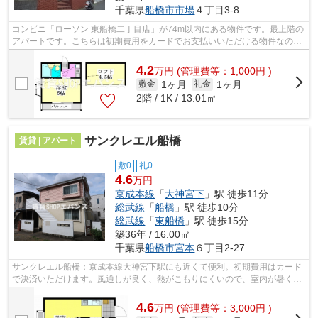
千葉県
船橋市
市場
４丁目3-8
コンビニ「ローソン 東船橋二丁目店」が74m以内にある物件です。最上階の
アパートです。こちらは初期費用をカードでお支払いいただける物件なの
で、支払い手続きの手間が省けます。2駅...
4.2
万
円
(管理費等：1,000円 )
1ヶ月
1ヶ月
敷金
礼金
2階 / 1K / 13.01㎡
サンクレエル船橋
賃貸 | アパート
敷0
礼0
4.6
万円
京成本線
「
大神宮下
」駅 徒歩11分
総武線
「
船橋
」駅 徒歩10分
総武線
「
東船橋
」駅 徒歩15分
築36年 / 16.00㎡
千葉県
船橋市
宮本
６丁目2-27
サンクレエル船橋：京成本線大神宮下駅にも近くて便利。初期費用はカード
で決済いただけます。風通しが良く、熱がこもりにくいので、室内が暑くな
りにくいです。近くに2駅ある、アクセ...
4.6
万
円
(管理費等：3,000円 )