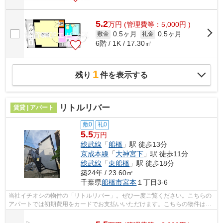
5.2
万
円
(管理費等：5,000円 )
0.5ヶ月
0.5ヶ月
敷金
礼金
6階 / 1K / 17.30㎡
1
残り
件を表示する
リトルリバー
賃貸 | アパート
敷0
礼0
5.5
万円
総武線
「
船橋
」駅 徒歩13分
京成本線
「
大神宮下
」駅 徒歩11分
総武線
「
東船橋
」駅 徒歩18分
築24年 / 23.60㎡
千葉県
船橋市
宮本
１丁目3-6
当社イチオシの物件の「リトルリバー」。ぜひ一度ご覧ください。こちらの
アパートでは初期費用をカードでお支払いいただけます。こちらの物件はア
パートです。2駅利用可能なアクセスの...