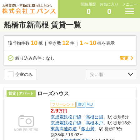
閲覧履歴
お気に入り
メニュー
0
0
船橋市新高根 賃貸一覧
10
12
1～10
該当物件数
棟
空き数
件
棟を表示
変更
絞り込み条件：
なし
空室のみ
ローズハウス
賃貸 | アパート
フリーレント
敷0
礼0
2.9
万円
京成電鉄松戸線
「
高根公団
」駅 徒歩8分
京成電鉄松戸線
「
高根木戸
」駅 徒歩18分
東葉高速鉄道
「
飯山満
」駅 徒歩29分
築35年 / 16.02㎡