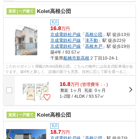
Kolet高根公団
賃貸 | 一戸建て
礼0
16.8
万円
京成電鉄松戸線
「
高根公団
」駅 徒歩13分
京成電鉄松戸線
「
滝不動
」駅 徒歩22分
京成電鉄松戸線
「
高根木戸
」駅 徒歩19分
築4年 / 93.57㎡
千葉県
船橋市
新高根
２丁目10-24-1
こだわりポイント満載のKolet高根公団。こちらの物件には自走式駐車場があ
ります。築4年と新しく、設備の面でも充実。目的に応じて駅を選べること
が、2駅利用できるこの物件のメリット...
16.8
万
円
(管理費等：- )
1ヶ月
0ヶ月
敷金
礼金
1-2階 / 4LDK / 93.57㎡
Kolet高根公団
賃貸 | 一戸建て
礼0
18.7
万円
京成電鉄松戸線
「
高根公団
」駅 徒歩7分