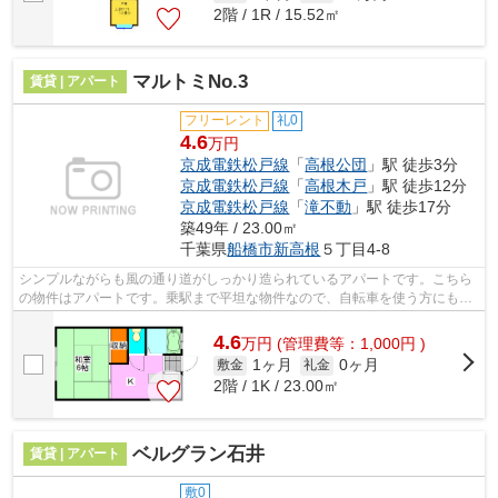
2階 / 1R / 15.52㎡
マルトミNo.3
賃貸 | アパート
フリーレント
礼0
4.6
万円
京成電鉄松戸線
「
高根公団
」駅 徒歩3分
京成電鉄松戸線
「
高根木戸
」駅 徒歩12分
京成電鉄松戸線
「
滝不動
」駅 徒歩17分
築49年 / 23.00㎡
千葉県
船橋市
新高根
５丁目4-8
シンプルながらも風の通り道がしっかり造られているアパートです。こちら
の物件はアパートです。乗駅まで平坦な物件なので、自転車を使う方にもお
すすめです。最上階のアパートです。...
4.6
万
円
(管理費等：1,000円 )
1ヶ月
0ヶ月
敷金
礼金
2階 / 1K / 23.00㎡
ベルグラン石井
賃貸 | アパート
敷0