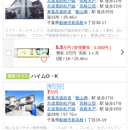
京成電鉄松戸線
「
高根木戸
」駅 徒歩11分
京成電鉄松戸線
「
高根公団
」駅 徒歩13分
東葉高速鉄道
「
飯山満
」駅 徒歩25分
築15年 / 25.46㎡
千葉県
船橋市
新高根
６丁目38-17
リブリ・サンクチュアリ：京成電鉄松戸線高根木戸駅にも近くて便利。歩い
て3分の場所に、ウエルシア船橋新高根店があります。夏場は特に涼しい通
風良好な環境の良い快適空間をどうぞ。...
5.5
万
円
(管理費等：5,000円 )
0万円
1ヶ月
敷金
礼金
1階 / 1K / 25.46㎡
ハイムO・K
賃貸 | テラス
敷0
礼0
7
万円
東葉高速鉄道
「
飯山満
」駅 徒歩17分
京成電鉄松戸線
「
高根公団
」駅 徒歩17分
京成電鉄松戸線
「
高根木戸
」駅 徒歩18分
築28年 / 57.75㎡
千葉県
船橋市
新高根
１丁目15-19
気になるイチオシ物件情報：「ハイムO・K」。コンビニ「セブンイレブン