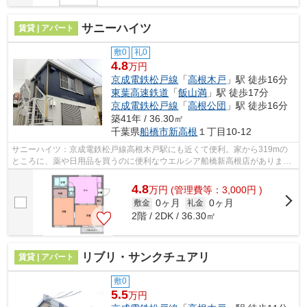
サニーハイツ
賃貸 | アパート
敷0
礼0
4.8
万円
京成電鉄松戸線
「
高根木戸
」駅 徒歩16分
東葉高速鉄道
「
飯山満
」駅 徒歩17分
京成電鉄松戸線
「
高根公団
」駅 徒歩16分
築41年 / 36.30㎡
千葉県
船橋市
新高根
１丁目10-12
サニーハイツ：京成電鉄松戸線高根木戸駅にも近くて便利。家から319mの
ところに、薬や日用品を買うのに便利なウエルシア船橋新高根店がありま
す。お使いいただける駅は2駅あり、行き先...
4.8
万
円
(管理費等：3,000円 )
0ヶ月
0ヶ月
敷金
礼金
2階 / 2DK / 36.30㎡
リブリ・サンクチュアリ
賃貸 | アパート
敷0
5.5
万円