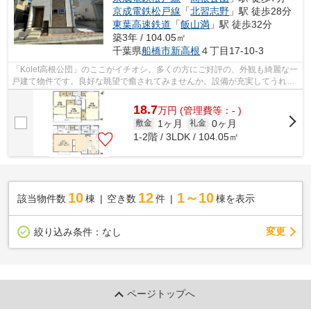
京成電鉄松戸線
「
北習志野
」駅 徒歩28分
東葉高速鉄道
「
飯山満
」駅 徒歩32分
築3年 / 104.05㎡
千葉県
船橋市
新高根
４丁目17-10-3
「Kolet高根公団」のここがイチオシ。多くの方にご好評の、外観も綺麗な一
戸建て物件です。良好な眺望で癒されてみませんか。設備が充実してうれし
い、築浅物件です。地元密着の当社エ...
18.7
万
円
(管理費等：- )
1ヶ月
0ヶ月
敷金
礼金
1-2階 / 3LDK / 104.05㎡
10
12
1～10
該当物件数
棟
空き数
件
棟を表示
変更
絞り込み条件：
なし
ページトップへ