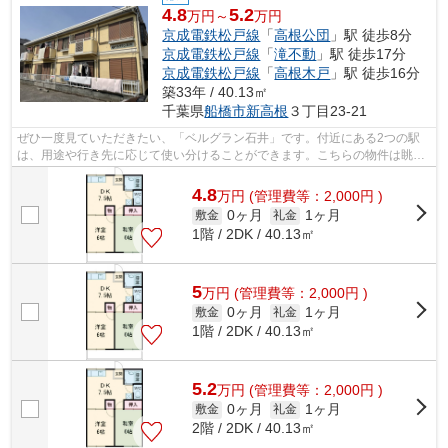
4.8
5.2
万円～
万円
京成電鉄松戸線
「
高根公団
」駅 徒歩8分
京成電鉄松戸線
「
滝不動
」駅 徒歩17分
京成電鉄松戸線
「
高根木戸
」駅 徒歩16分
築33年 / 40.13㎡
千葉県
船橋市
新高根
３丁目23-21
ぜひ一度見ていただきたい、「ベルグラン石井」です。付近にある2つの駅
は、用途や行き先に応じて使い分けることができます。こちらの物件は眺望
良好です。こちらの物件はアパートです...
4.8
万
円
(管理費等：2,000円 )
0ヶ月
1ヶ月
敷金
礼金
1階 / 2DK / 40.13㎡
5
万
円
(管理費等：2,000円 )
0ヶ月
1ヶ月
敷金
礼金
1階 / 2DK / 40.13㎡
5.2
万
円
(管理費等：2,000円 )
0ヶ月
1ヶ月
敷金
礼金
2階 / 2DK / 40.13㎡