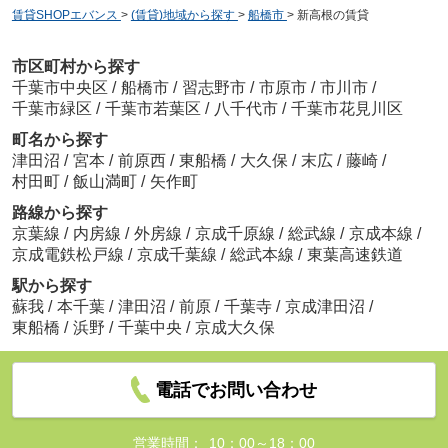
賃貸SHOPエバンス
>
(賃貸)地域から探す
>
船橋市
>
新高根の賃貸
市区町村から探す
千葉市中央区
/
船橋市
/
習志野市
/
市原市
/
市川市
/
千葉市緑区
/
千葉市若葉区
/
八千代市
/
千葉市花見川区
町名から探す
津田沼
/
宮本
/
前原西
/
東船橋
/
大久保
/
末広
/
藤崎
/
村田町
/
飯山満町
/
矢作町
路線から探す
京葉線
/
内房線
/
外房線
/
京成千原線
/
総武線
/
京成本線
/
京成電鉄松戸線
/
京成千葉線
/
総武本線
/
東葉高速鉄道
駅から探す
蘇我
/
本千葉
/
津田沼
/
前原
/
千葉寺
/
京成津田沼
/
東船橋
/
浜野
/
千葉中央
/
京成大久保
電話でお問い合わせ
営業時間：
10：00～18：00