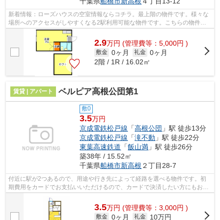
千葉県
船橋市
新高根
４丁目13-12
新着情報：ローズハウスの空室情報ならコチラ。最上階の物件です。様々な
場所へのアクセスがしやすくなる2駅利用可能な物件です。こちらの物件は
アパートです。京成電鉄松戸線高根公団...
2.9
万
円
(管理費等：5,000円 )
0ヶ月
0ヶ月
敷金
礼金
2階 / 1R / 16.02㎡
ベルピア高根公団第1
賃貸 | アパート
敷0
3.5
万円
京成電鉄松戸線
「
高根公団
」駅 徒歩13分
京成電鉄松戸線
「
滝不動
」駅 徒歩22分
東葉高速鉄道
「
飯山満
」駅 徒歩26分
築38年 / 15.52㎡
千葉県
船橋市
新高根
２丁目28-7
付近に駅が2つあるので、用途や行き先によって経路を選べる物件です。初
期費用をカードでお支払いいただけるので、カードで決済したい方にもおす
すめです。最上階の物件です。こだわり...
3.5
万
円
(管理費等：3,000円 )
0ヶ月
10万円
敷金
礼金