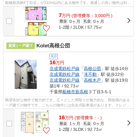
船橋新高根6丁目店」が332m以内にある物件です。風通しの良い物件は利便
性が高く好条件です。外観も洋風でオシ...
7
万
円
(管理費等：3,000円 )
0ヶ月
0ヶ月
敷金
礼金
1-2階 / 2LDK / 57.75㎡
Kolet高根公団
賃貸 | 一戸建て
礼0
16
万円
京成電鉄松戸線
「
高根公団
」駅 徒歩14分
京成電鉄松戸線
「
滝不動
」駅 徒歩22分
京成電鉄松戸線
「
高根木戸
」駅 徒歩19分
築1年 / 92.73㎡
千葉県
船橋市
新高根
３丁目3-5-1
眺望良好な物件で魅力的です。広々とした間取りが魅力的な、開放感のある
一戸建ての物件です。こちらの物件には自走式駐車場があります。クレジッ
トカードで初期費用をお支払いいただ...
16
万
円
(管理費等：- )
1ヶ月
0ヶ月
敷金
礼金
1-2階 / 3LDK / 92.73㎡