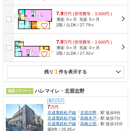
7.9
万
円
(管理費等：3,500円 )
0ヶ月
0ヶ月
敷金
礼金
2階 / 1LDK / 27.79㎡
7.9
万
円
(管理費等：3,500円 )
0ヶ月
0ヶ月
敷金
礼金
2階 / 1LDK / 27.32㎡
1
残り
件を表示する
ハレマイレ・北習志野
賃貸 | アパート
敷0
礼0
7
万円
京成電鉄松戸線
「
北習志野
」駅 徒歩9分
京成電鉄松戸線
「
高根木戸
」駅 徒歩7分
京成電鉄松戸線
「
高根公団
」駅 徒歩15分
築8年 / 25.05㎡