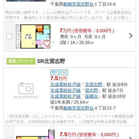
千葉県
船橋市
習志野台
１丁目14-6
眺めの良い物件です。こちらの物件はアパートです。アパートは通風良好な
空間です。敷地内にゴミ置き場が備え付けられているので、遠くまで運ぶ必
要がなくゴミ出しが楽になります。で...
7
万
円
(管理費等：3,000円 )
0ヶ月
0ヶ月
敷金
礼金
2階 / 1K / 25.05㎡
SR北習志野
賃貸 | アパート
敷0
礼0
7.5
万円
京成電鉄松戸線
「
北習志野
」駅 徒歩8分
京成電鉄松戸線
「
習志野
」駅 徒歩7分
京成電鉄松戸線
「
薬園台
」駅 徒歩18分
築1年未満 / 25.64㎡
千葉県
船橋市
習志野台
４丁目15-7
「SR北習志野」のここがイチオシ。コンビニ「ファミリーマート船橋習志野
台四丁目店」が125m以内にある物件です。この物件は内観も綺麗で設備も
充実した、令和7年築となっています。シ...
7.5
万
円
(管理費等：3,000円 )