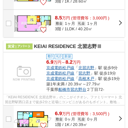
3階 / 1K / 28.60㎡
8.5
万
円
(管理費等：3,000円 )
1ヶ月
1ヶ月
敷金
礼金
3階 / 1LDK / 40.20㎡
KEIAI RESIDENCE 北習志野Ⅲ
賃貸 | アパート
敷0
礼0
新築
6.9
8.2
万円～
万円
京成電鉄松戸線
「
北習志野
」駅 徒歩9分
京成電鉄松戸線
「
習志野
」駅 徒歩19分
京成電鉄松戸線
「
高根木戸
」駅 徒歩19分
築1年未満 / 20.39㎡～27.79㎡
千葉県
船橋市
習志野台
２丁目72-
「KEIAI RESIDENCE 北習志野Ⅲ」のここがイチオシ。ファミリーマート 北
習志野駅西口店まで徒歩2分と近場にコンビニがあるのもポイント。敷地内
ごみ置き場のある物件なので、ゴミ出しが...
6.9
万
円
(管理費等：3,500円 )
0ヶ月
0ヶ月
敷金
礼金
1階 / 1K / 20.39㎡