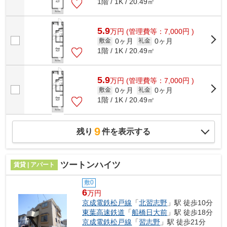
1階 / 1K / 20.49㎡
5.9
万
円
(管理費等：7,000円 )
0ヶ月
0ヶ月
敷金
礼金
1階 / 1K / 20.49㎡
5.9
万
円
(管理費等：7,000円 )
0ヶ月
0ヶ月
敷金
礼金
1階 / 1K / 20.49㎡
9
残り
件を表示する
ツートンハイツ
賃貸 | アパート
敷0
6
万円
京成電鉄松戸線
「
北習志野
」駅 徒歩10分
東葉高速鉄道
「
船橋日大前
」駅 徒歩18分
京成電鉄松戸線
「
習志野
」駅 徒歩21分