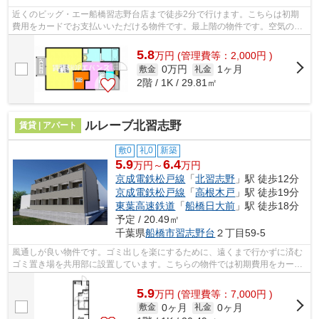
近くのビッグ・エー船橋習志野台店まで徒歩2分で行けます。こちらは初期
費用をカードでお支払いいただける物件です。最上階の物件です。空気の入
れ替えができる風通しの良い物件です。...
5.8
万
円
(管理費等：2,000円 )
0万円
1ヶ月
敷金
礼金
2階 / 1K / 29.81㎡
ルレーブ北習志野
賃貸 | アパート
敷0
礼0
新築
5.9
6.4
万円～
万円
京成電鉄松戸線
「
北習志野
」駅 徒歩12分
京成電鉄松戸線
「
高根木戸
」駅 徒歩19分
東葉高速鉄道
「
船橋日大前
」駅 徒歩18分
予定 / 20.49㎡
千葉県
船橋市
習志野台
２丁目59-5
風通しが良い物件です。ゴミ出しを楽にするために、遠くまで行かずに済む
ゴミ置き場を共用部に設置しています。こちらの物件では初期費用をカード
でお支払いいただけます。こちらの物...
5.9
万
円
(管理費等：7,000円 )
0ヶ月
0ヶ月
敷金
礼金