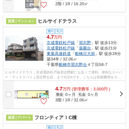
2階 / 1R / 16.20㎡
ヒルサイドテラス
賃貸 | マンション
敷0
礼0
4.7
万円
京成電鉄松戸線
「
習志野
」駅 徒歩13分
京成電鉄松戸線
「
薬園台
」駅 徒歩21分
東葉高速鉄道
「
船橋日大前
」駅 徒歩28分
築34年 / 32.06㎡
千葉県
船橋市
習志野台
４丁目58-7
ヒルサイドテラス：京成電鉄松戸線習志野駅にも近くて便利。便利なスーパ
ー「マックスバリュ習志野台店」まで422mです。こちらは初期費用をカー
ドでお支払いいただけるマンションです...
4.7
万
円
(管理費等：3,000円 )
0ヶ月
0ヶ月
敷金
礼金
3階 / 1R / 32.06㎡
フロンティアⅠC棟
賃貸 | アパート
敷0
礼0