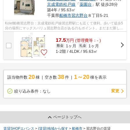
京成電鉄松戸線
「
薬園台
」駅 徒歩28分
築4年 / 95.63㎡
千葉県
船橋市
習志野台
８丁目5-21
Kolet船橋習志野台：京成電鉄松戸線習志野駅にも近くて便利。歩いて徒歩5
分の場所にマックスバリュ習志野台店があるのもポイント。まだまだ新しい
築浅物件はこちらです。初期費用はカ...
17.5
万
円
(管理費等：- )
1ヶ月
1ヶ月
敷金
礼金
1-2階 / 4LDK / 95.63㎡
20
38
1～20
該当物件数
棟
空き数
件
棟を表示
変更
絞り込み条件：
なし
ページトップへ
賃貸SHOPエバンス
>
(賃貸)地域から探す
>
船橋市
>
習志野台の賃貸