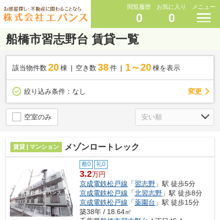
閲覧履歴
お気に入り
メニュー
0
0
船橋市習志野台 賃貸一覧
20
38
1～20
該当物件数
棟
空き数
件
棟を表示
変更
絞り込み条件：
なし
空室のみ
メゾンロートレック
賃貸 | マンション
敷0
礼0
3.2
万円
京成電鉄松戸線
「
習志野
」駅 徒歩5分
京成電鉄松戸線
「
北習志野
」駅 徒歩8分
京成電鉄松戸線
「
薬園台
」駅 徒歩15分
築38年 / 18.64㎡