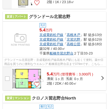
2階 / 1K / 23.18㎡
グランドール北習志野
賃貸 | アパート
礼0
5.4
万円
京成電鉄松戸線
「
高根木戸
」駅 徒歩13分
京成電鉄松戸線
「
北習志野
」駅 徒歩12分
京成電鉄松戸線
「
高根公団
」駅 徒歩18分
築32年 / 40.00㎡
千葉県
船橋市
習志野台
２丁目33-23
グランドール北習志野：京成電鉄松戸線高根木戸駅にも近くて便利。薬や日
用品を買うのに便利なウエルシア 船橋習志野台店まで379mです。こちらは
自走式駐車場付きの物件です。初期費用...
5.4
万
円
(管理費等：3,000円 )
1ヶ月
0ヶ月
敷金
礼金
2階 / 2DK / 40.00㎡
クロノス習志野台North
賃貸 | マンション
敷0
礼0