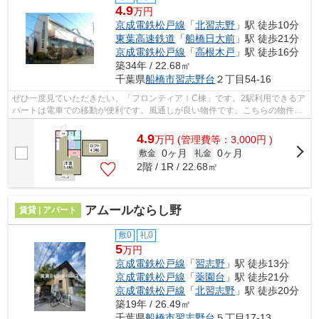
4.9
万円
京成電鉄松戸線
「
北習志野
」駅 徒歩10分
東葉高速鉄道
「
船橋日大前
」駅 徒歩21分
京成電鉄松戸線
「
高根木戸
」駅 徒歩16分
築34年 / 22.68㎡
千葉県
船橋市
習志野台
２丁目54-16
ぜひ一度見ていただきたい、「フロンティアⅠC棟」です。2駅利用できるア
パートは電車での移動が便利です。風通しが良い物件です。こちらの物件に
は自走式駐車場があります。エバンスで...
4.9
万
円
(管理費等：3,000円 )
0ヶ月
0ヶ月
敷金
礼金
2階 / 1R / 22.68㎡
アムールならし野
賃貸 | アパート
敷0
礼0
5
万円
京成電鉄松戸線
「
習志野
」駅 徒歩13分
京成電鉄松戸線
「
薬園台
」駅 徒歩21分
京成電鉄松戸線
「
北習志野
」駅 徒歩20分
築19年 / 26.49㎡
千葉県
船橋市
習志野台
５丁目17-13