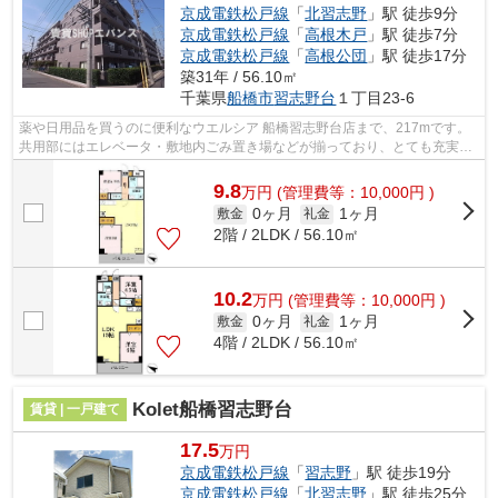
京成電鉄松戸線
「
北習志野
」駅 徒歩9分
京成電鉄松戸線
「
高根木戸
」駅 徒歩7分
京成電鉄松戸線
「
高根公団
」駅 徒歩17分
築31年 / 56.10㎡
千葉県
船橋市
習志野台
１丁目23-6
薬や日用品を買うのに便利なウエルシア 船橋習志野台店まで、217mです。
共用部にはエレベータ・敷地内ごみ置き場などが揃っており、とても充実し
ています。2駅利用できる場所にあり、...
9.8
万
円
(管理費等：10,000円 )
0ヶ月
1ヶ月
敷金
礼金
2階 / 2LDK / 56.10㎡
10.2
万
円
(管理費等：10,000円 )
0ヶ月
1ヶ月
敷金
礼金
4階 / 2LDK / 56.10㎡
Kolet船橋習志野台
賃貸 | 一戸建て
17.5
万円
京成電鉄松戸線
「
習志野
」駅 徒歩19分
京成電鉄松戸線
「
北習志野
」駅 徒歩25分