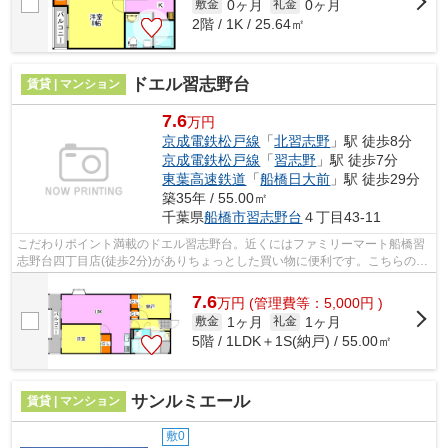
0ヶ月
0ヶ月
敷金
礼金
2階 / 1K / 25.64㎡
ドエル習志野台
賃貸 | マンション
7.6
万円
京成電鉄松戸線
「
北習志野
」駅 徒歩8分
京成電鉄松戸線
「
習志野
」駅 徒歩7分
東葉高速鉄道
「
船橋日大前
」駅 徒歩29分
築35年 / 55.00㎡
千葉県
船橋市
習志野台
４丁目43-11
こだわりポイント満載のドエル習志野台。近くにはファミリーマート船橋習
志野台四丁目店(徒歩2分)がありちょっとした買い物に便利です。こちらの物
件はマンションです。風通しが良好な...
7.6
万
円
(管理費等：5,000円 )
1ヶ月
1ヶ月
敷金
礼金
5階 / 1LDK＋1S(納戸) / 55.00㎡
サンルミエール
賃貸 | マンション
敷0