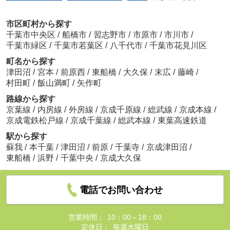
市区町村から探す
千葉市中央区
/
船橋市
/
習志野市
/
市原市
/
市川市
/
千葉市緑区
/
千葉市若葉区
/
八千代市
/
千葉市花見川区
町名から探す
津田沼
/
宮本
/
前原西
/
東船橋
/
大久保
/
末広
/
藤崎
/
村田町
/
飯山満町
/
矢作町
路線から探す
京葉線
/
内房線
/
外房線
/
京成千原線
/
総武線
/
京成本線
/
京成電鉄松戸線
/
京成千葉線
/
総武本線
/
東葉高速鉄道
駅から探す
蘇我
/
本千葉
/
津田沼
/
前原
/
千葉寺
/
京成津田沼
/
東船橋
/
浜野
/
千葉中央
/
京成大久保
電話でお問い合わせ
営業時間：
10：00～18：00
定休日：
毎週水曜日