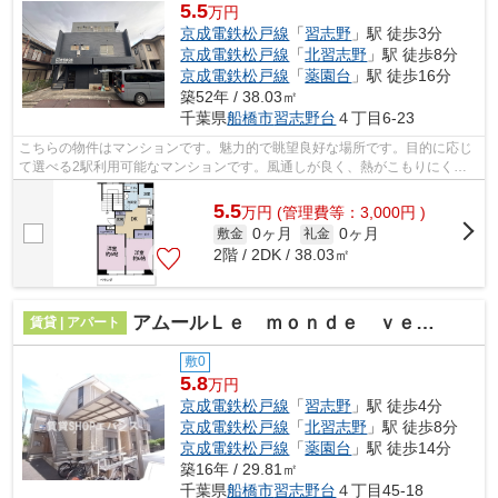
5.5
万円
京成電鉄松戸線
「
習志野
」駅 徒歩3分
京成電鉄松戸線
「
北習志野
」駅 徒歩8分
京成電鉄松戸線
「
薬園台
」駅 徒歩16分
築52年 / 38.03㎡
千葉県
船橋市
習志野台
４丁目6-23
こちらの物件はマンションです。魅力的で眺望良好な場所です。目的に応じ
て選べる2駅利用可能なマンションです。風通しが良く、熱がこもりにくい
ので、室内が暑くなりにくいです。船橋...
5.5
万
円
(管理費等：3,000円 )
0ヶ月
0ヶ月
敷金
礼金
2階 / 2DK / 38.03㎡
アムールＬｅ ｍｏｎｄｅ ｖｅｒｔ
賃貸 | アパート
敷0
5.8
万円
京成電鉄松戸線
「
習志野
」駅 徒歩4分
京成電鉄松戸線
「
北習志野
」駅 徒歩8分
京成電鉄松戸線
「
薬園台
」駅 徒歩14分
築16年 / 29.81㎡
千葉県
船橋市
習志野台
４丁目45-18