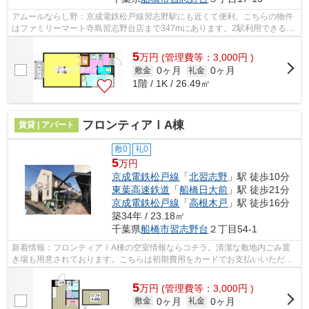
アムールならし野：京成電鉄松戸線習志野駅にも近くて便利。こちらの物件
はファミリーマート寺島習志野台店まで347mにあります。2駅利用できる場
所にあるので利便性が高いです。初期費...
5
万
円
(管理費等：3,000円 )
0ヶ月
0ヶ月
敷金
礼金
1階 / 1K / 26.49㎡
フロンティアⅠA棟
賃貸 | アパート
敷0
礼0
5
万円
京成電鉄松戸線
「
北習志野
」駅 徒歩10分
東葉高速鉄道
「
船橋日大前
」駅 徒歩21分
京成電鉄松戸線
「
高根木戸
」駅 徒歩16分
築34年 / 23.18㎡
千葉県
船橋市
習志野台
２丁目54-1
新着情報：フロンティアⅠA棟の空室情報ならコチラ。清潔な敷地内ごみ置
き場も用意されております。こちらは初期費用をカードでお支払いいただけ
る物件です。最上階の物件です。エバン...
5
万
円
(管理費等：3,000円 )
0ヶ月
0ヶ月
敷金
礼金