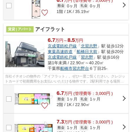
万
円
(管理費等：3,000円 )
0ヶ月
0ヶ月
敷金
礼金
1階 / 1K / 35.19㎡
アイフラット
賃貸 | アパート
6.7
8.5
万円～
万円
京成電鉄松戸線
「
北習志野
」駅 徒歩12分
東葉高速鉄道
「
船橋日大前
」駅 徒歩20分
京成電鉄松戸線
「
習志野
」駅 徒歩16分
築1年未満 / 22.90㎡～40.20㎡
千葉県
船橋市
習志野台
６丁目25-
当社イチオシの物件の「アイフラット」。ぜひ一度ご覧ください。クレジッ
トカードで初期費用をお支払いいただける物件です。2駅利用できる場所に
あり、行き先に合わせて使い分けができ...
6.7
万
円
(管理費等：3,000円 )
1ヶ月
1ヶ月
敷金
礼金
2階 / 1K / 22.90㎡
7.3
万
円
(管理費等：3,000円 )
1ヶ月
1ヶ月
敷金
礼金