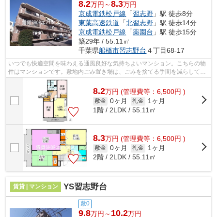
8.2
8.3
万円～
万円
京成電鉄松戸線
「
習志野
」駅 徒歩8分
東葉高速鉄道
「
北習志野
」駅 徒歩14分
京成電鉄松戸線
「
薬園台
」駅 徒歩15分
築29年 / 55.11㎡
千葉県
船橋市
習志野台
４丁目68-17
いつでも快適空間を味わえる通風良好な気持ちよいマンション。こちらの物
件はマンションです。敷地内ごみ置き場は、ごみを捨てる手間を減らしてく
れます。楽に駅へ行きたい方には駅ま...
8.2
万
円
(管理費等：6,500円 )
0ヶ月
1ヶ月
敷金
礼金
1階 / 2LDK / 55.11㎡
8.3
万
円
(管理費等：6,500円 )
0ヶ月
1ヶ月
敷金
礼金
2階 / 2LDK / 55.11㎡
YS習志野台
賃貸 | マンション
敷0
9.8
10.2
万円～
万円