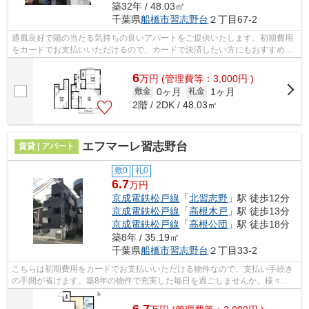
築32年 / 48.03㎡
千葉県
船橋市
習志野台
２丁目67-2
通風良好で陽の当たる気持ちの良いアパートをご提供いたします。初期費用
をカードでお支払いいただけるので、カードで決済したい方にもおすすめで
す。2駅利用可能な物件で目的地に応じ...
6
万
円
(管理費等：3,000円 )
0ヶ月
1ヶ月
敷金
礼金
2階 / 2DK / 48.03㎡
エフマーレ習志野台
賃貸 | アパート
敷0
礼0
6.7
万円
京成電鉄松戸線
「
北習志野
」駅 徒歩12分
京成電鉄松戸線
「
高根木戸
」駅 徒歩13分
京成電鉄松戸線
「
高根公団
」駅 徒歩18分
築8年 / 35.19㎡
千葉県
船橋市
習志野台
２丁目33-2
こちらは初期費用をカードでお支払いいただける物件なので、支払い手続き
の手間が省けます。築8年の物件で充実した毎日を過ごしませんか。様々な
場所へのアクセスがしやすくなる2駅利...
6.7