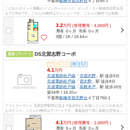
千葉県
船橋市
習志野台
４丁目45-1
こだわりポイント満載のメゾンロートレック。ビッグ・エー船橋習志野台店
まで175mです。こちらの物件はマンションです。こちらの物件では初期費
用をカードでお支払いいただけます。エ...
3.2
万
円
(管理費等：4,000円 )
0ヶ月
0ヶ月
敷金
礼金
3階 / 1K / 18.64㎡
DS北習志野コーポ
賃貸 | アパート
フリーレント
敷0
礼0
4.1
万円
京成電鉄松戸線
「
北習志野
」駅 徒歩5分
京成電鉄松戸線
「
習志野
」駅 徒歩8分
京成電鉄松戸線
「
高根木戸
」駅 徒歩16分
築34年 / 16.20㎡
千葉県
船橋市
習志野台
４丁目760-1
ファミリーマート 北習志野駅西口店まで徒歩6分と近場にコンビニがあるの
もポイント。こちらの物件はアパートです。通風良好で常に新鮮な空気を送
り込むアパートをご案内します。最上...
4.1
万
円
(管理費等：2,000円 )
0ヶ月
0ヶ月
敷金
礼金