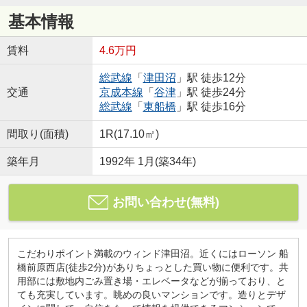
基本情報
賃料
4.6万円
総武線
「
津田沼
」駅 徒歩12分
交通
京成本線
「
谷津
」駅 徒歩24分
総武線
「
東船橋
」駅 徒歩16分
間取り(面積)
1R(17.10㎡)
築年月
1992年 1月(築34年)
お問い合わせ(無料)
こだわりポイント満載のウィンド津田沼。近くにはローソン 船
橋前原西店(徒歩2分)がありちょっとした買い物に便利です。共
用部には敷地内ごみ置き場・エレベータなどが揃っており、と
ても充実しています。眺めの良いマンションです。造りとデザ