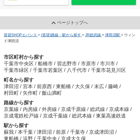
ページトップへ
賃貸SHOPエバンス
>
(賃貸)路線・駅から探す
>
JR総武線
>
津田沼駅
>
ウィン
ド津田沼
市区町村から探す
千葉市中央区
/
船橋市
/
習志野市
/
市原市
/
市川市
/
千葉市緑区
/
千葉市若葉区
/
八千代市
/
千葉市花見川区
町名から探す
津田沼
/
宮本
/
前原西
/
東船橋
/
大久保
/
末広
/
藤崎
/
村田町
/
矢作町
/
飯山満町
路線から探す
京葉線
/
内房線
/
外房線
/
京成千原線
/
総武線
/
京成本線
/
京成電鉄松戸線
/
京成千葉線
/
総武本線
/
東葉高速鉄道
駅から探す
蘇我
/
本千葉
/
津田沼
/
前原
/
千葉寺
/
京成津田沼
/
東船橋
/
浜野
/
千葉中央
/
京成大久保