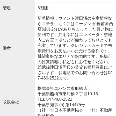
階建
5階建
新着情報：ウィンド津田沼の空室情報な
らコチラ。近くにはローソン 船橋前原西
店(徒歩2分)がありちょっとした買い物に
便利です。共用部にはエレベータ・敷地
内ごみ置き場などが備わっておりとても
充実しています。クレジットカードで初
備考
期費用をお支払いいただける物件です。
眺望良好なエリアで魅力的です。船橋市
の賃貸情報は私どもにお任せください。
総武線津田沼周辺の賃貸も種類豊富にご
ざいます。お電話でのお問い合わせは04
7-460-2522まで。
株式会社エバンス東船橋店
千葉県船橋市東船橋２丁目10-16
TEL:047-460-2522
取扱会社
千葉県知事 (5) 第14475号
（社）全日本不動産協会・（社）不動産
保証協会