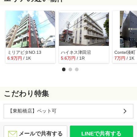
ミリアビタNO.13
ハイネス津田沼
Contel湊町
6.9
万
円
/ 1K
5.6
万
円
/ 1R
7
万
円
/ 1K
こだわり特集
【東船橋店】ペット可
メールで共有する
LINEで共有する