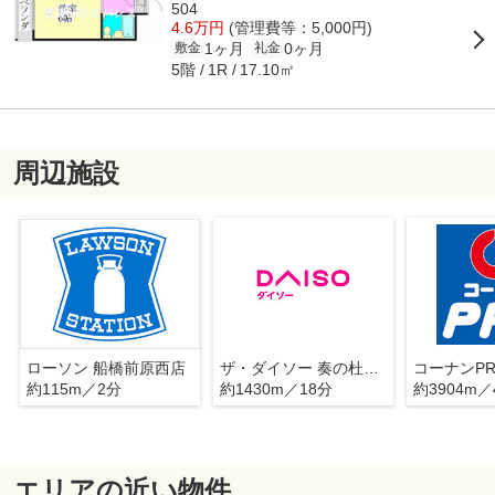
504
4.6万円
(管理費等：5,000円)
1ヶ月
0ヶ月
敷金
礼金
5階
17.10㎡
1R
周辺施設
ローソン 船橋前原西店
ザ・ダイソー 奏の杜フォルテ津田沼店
約115m／2分
約1430m／18分
約3904m／
エリアの近い物件