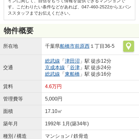
インに関して、自信をもって情報を提供できるマンションで
す。こだわりたい条件などがあれば、047-460-2522からエバン
ススタッフまでお伝えください。
物件概要
所在地
千葉県
船橋市
前原西
１丁目36-5
総武線
「
津田沼
」駅 徒歩12分
交通
京成本線
「
谷津
」駅 徒歩24分
総武線
「
東船橋
」駅 徒歩16分
賃料
4.6万円
管理費等
5,000円
面積
17.10㎡
築年月
1992年 1月(築34年)
種別 / 構造
マンション / 鉄骨造