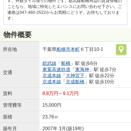
す。外観タイル張りの物件です。総武線船橋周辺の賃貸情報の
ことなら、地域に特化したエバンスにお問い合わせ下さい。ご
連絡は047-460-2522からお気軽にどうぞ、お待ちしておりま
す。
物件概要
所在地
千葉県
船橋市
本町
６丁目10-1
総武線
「
船橋
」駅 徒歩6分
東葉高速鉄道
「
東海神
」駅 徒歩7分
交通
京成本線
「
大神宮下
」駅 徒歩22分
京成本線
「
京成船橋
」駅 徒歩10分
賃料
8.8万円～9.1万円
管理費等
15,000円
面積
23.76㎡
築年月
2007年 3月(築19年)