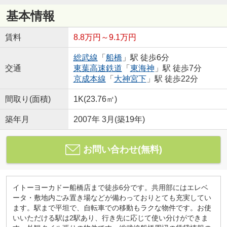
基本情報
賃料
8.8万円～9.1万円
総武線
「
船橋
」駅 徒歩6分
交通
東葉高速鉄道
「
東海神
」駅 徒歩7分
京成本線
「
大神宮下
」駅 徒歩22分
間取り(面積)
1K(23.76㎡)
築年月
2007年 3月(築19年)
お問い合わせ(無料)
イトーヨーカドー船橋店まで徒歩6分です。共用部にはエレベ
ータ・敷地内ごみ置き場などが備わっておりとても充実してい
ます。駅まで平坦で、自転車での移動もラクな物件です。お使
いいただける駅は2駅あり、行き先に応じて使い分けができま