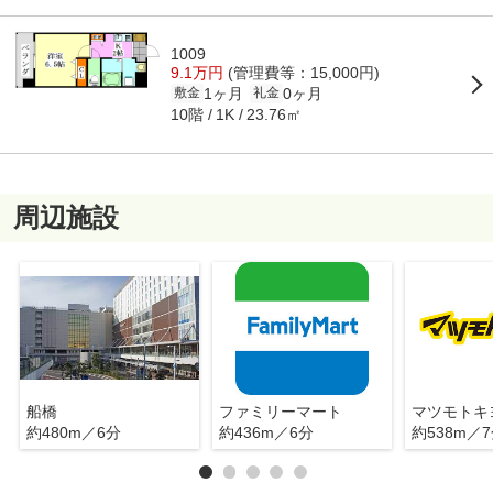
1009
9.1万円
(管理費等：15,000円)
1ヶ月
0ヶ月
敷金
礼金
10階
23.76㎡
1K
周辺施設
船橋
ファミリーマート
マツモトキ
約480m／6分
約436m／6分
約538m／