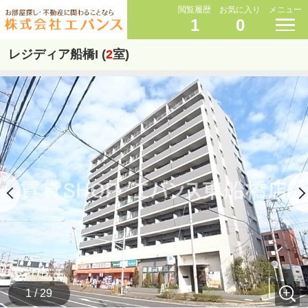
閲覧履歴
お気に入り
メニュー
1
0
レジディア船橋I (
2
室)
1 / 29