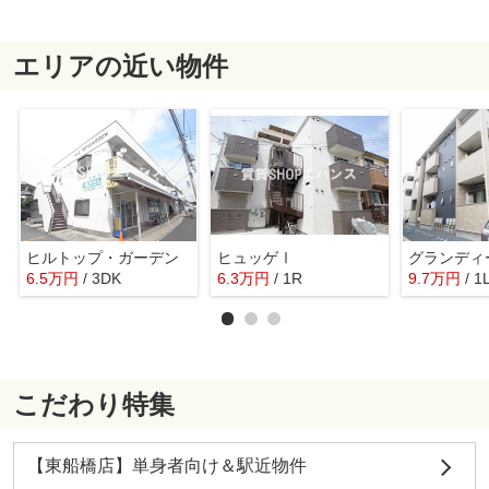
エリアの近い物件
ヒルトップ・ガーデン
ヒュッゲⅠ
グランディ
6.5
万
円
/ 3DK
6.3
万
円
/ 1R
9.7
万
円
/ 1
こだわり特集
【東船橋店】単身者向け＆駅近物件