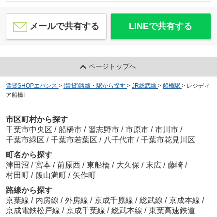
メールで共有する
LINEで共有する
ページトップへ
賃貸SHOPエバンス
>
(賃貸)路線・駅から探す
>
JR総武線
>
船橋駅
>
レジディ
ア船橋I
市区町村から探す
千葉市中央区
/
船橋市
/
習志野市
/
市原市
/
市川市
/
千葉市緑区
/
千葉市若葉区
/
八千代市
/
千葉市花見川区
町名から探す
津田沼
/
宮本
/
前原西
/
東船橋
/
大久保
/
末広
/
藤崎
/
村田町
/
飯山満町
/
矢作町
路線から探す
京葉線
/
内房線
/
外房線
/
京成千原線
/
総武線
/
京成本線
/
京成電鉄松戸線
/
京成千葉線
/
総武本線
/
東葉高速鉄道