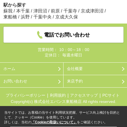
駅から探す
蘇我
/
本千葉
/
津田沼
/
前原
/
千葉寺
/
京成津田沼
/
東船橋
/
浜野
/
千葉中央
/
京成大久保
電話でお問い合わせ
営業時間：
10：00～18：00
定休日：
毎週水曜日
ホーム
会社概要
お問い合わせ
来店予約
プライバシーポリシー
利用規約
アクセスマップ
PCサイト
Copyright(c) 株式会社エバンス東船橋店 All rights reserved.
当サイトでは、お客様の当サイト利用状況把握、サービス向上検討を目的と
して、クッキー（Cookie）を使用しています。
詳しくは、当社の
「Cookieの取扱いについて」
をご確認ください。