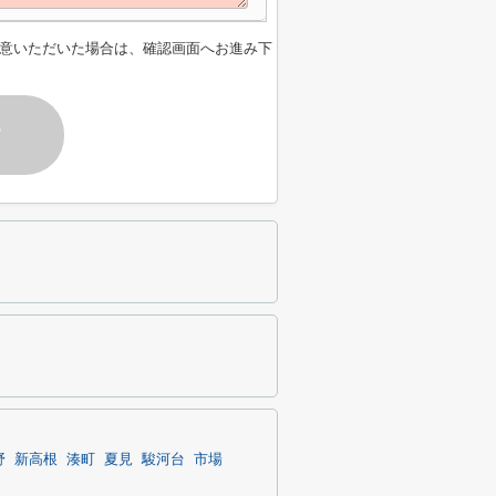
意いただいた場合は、確認画面へお進み下
す
野
新高根
湊町
夏見
駿河台
市場