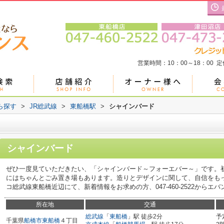
営業時間：10：00～18：00 
ら探す
>
JR総武線
>
東船橋駅
>
シャインバード
シャインバード
ぜひ一度見ていただきたい、「シャインバード～フォーエバー～」です。
にはちゃんとごみ置き場もあります。造りとデザインに関して、自信をも
コ総武線東船橋近辺にて、新着情報をお求めの方、047-460-2522から
所在地
交通
総武線
「
東船橋
」駅 徒歩2分
予
千葉県
船橋市
東船橋
４丁目