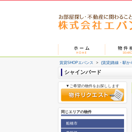
賃貸SHOPエバンス
>
(賃貸)路線・駅か
シャインバード
▼ご希望の物件をお探しします
同じエリアの物件
船橋市