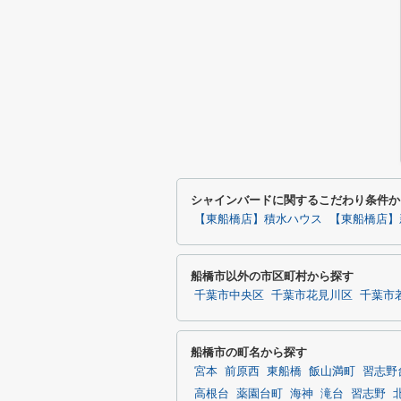
シャインバードに関するこだわり条件か
【東船橋店】積水ハウス
【東船橋店】
船橋市以外の市区町村から探す
千葉市中央区
千葉市花見川区
千葉市
船橋市の町名から探す
宮本
前原西
東船橋
飯山満町
習志野
高根台
薬園台町
海神
滝台
習志野