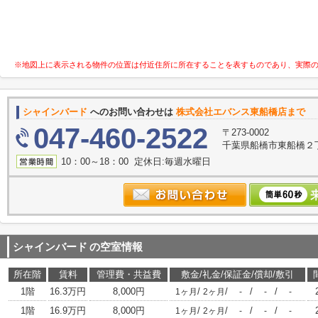
※地図上に表示される物件の位置は付近住所に所在することを表すものであり、実際
シャインバード
へのお問い合わせは
株式会社エバンス東船橋店まで
047-460-2522
〒273-0002
千葉県船橋市東船橋２丁
10：00～18：00 定休日:毎週水曜日
シャインバード
の空室情報
所在階
賃料
管理費・共益費
敷金/礼金/保証金/償却/敷引
1階
16.3万円
8,000円
/
/
/
/
1ヶ月
2ヶ月
-
-
-
1階
16.9万円
8,000円
/
/
/
/
1ヶ月
2ヶ月
-
-
-