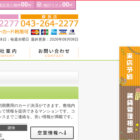
00
00
最近見た物件
件
検討リスト
件
定休日：毎週水曜日 最終更新：2026年08月08日
初期費用のカード決済ができます。敷地内
って情報を提供できるマンションです。コ
エバンスまでご連絡を。良い情報が満載です。
建物
空室情報へ
定