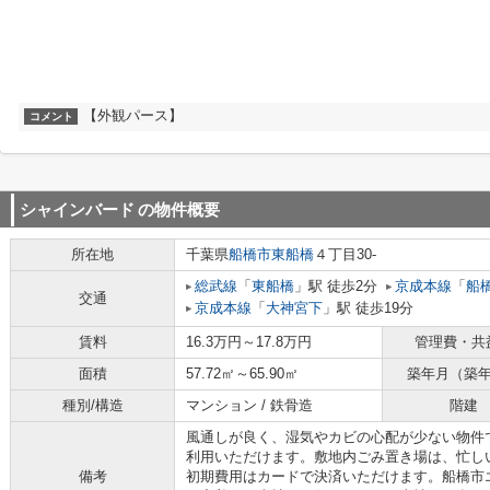
【外観パース】
コメント
シャインバード
の物件概要
所在地
千葉県
船橋市
東船橋
４丁目30-
総武線
「
東船橋
」駅 徒歩2分
京成本線
「
船
交通
京成本線
「
大神宮下
」駅 徒歩19分
賃料
16.3万円～17.8万円
管理費・共
面積
57.72㎡～65.90㎡
築年月（築
種別/構造
マンション / 鉄骨造
階建
風通しが良く、湿気やカビの心配が少ない物件
利用いただけます。敷地内ごみ置き場は、忙し
備考
初期費用はカードで決済いただけます。船橋市