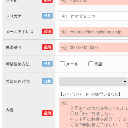
お名前
必須
フリガナ
任意
メールアドレス
必須
携帯番号
必須
メール
電話
希望連絡方法
任意
希望連絡時間
任意
【シャインバードへのお問い合わせ】
内容
必須