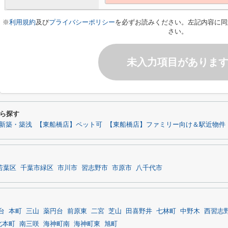
※
利用規約
及び
プライバシーポリシー
を必ずお読みください。左記内容に同
さい。
未入力項目がありま
ら探す
新築・築浅
【東船橋店】ペット可
【東船橋店】ファミリー向け＆駅近物件
若葉区
千葉市緑区
市川市
習志野市
市原市
八千代市
台
本町
三山
薬円台
前原東
二宮
芝山
田喜野井
七林町
中野木
西習志
北本町
南三咲
海神町南
海神町東
旭町