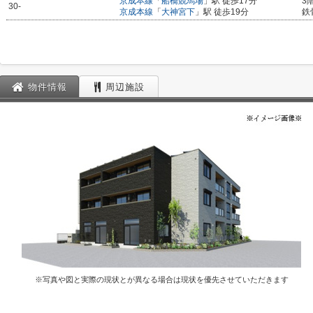
京成本線
「
船橋競馬場
」駅 徒歩17分
3
30-
京成本線
「
大神宮下
」駅 徒歩19分
鉄
物件情報
周辺施設
※写真や図と実際の現状とが異なる場合は現状を優先させていただきます