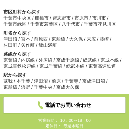
市区町村から探す
千葉市中央区
/
船橋市
/
習志野市
/
市原市
/
市川市
/
千葉市緑区
/
千葉市若葉区
/
八千代市
/
千葉市花見川区
町名から探す
津田沼
/
宮本
/
前原西
/
東船橋
/
大久保
/
末広
/
藤崎
/
村田町
/
矢作町
/
飯山満町
路線から探す
京葉線
/
内房線
/
外房線
/
京成千原線
/
総武線
/
京成本線
/
京成電鉄松戸線
/
京成千葉線
/
総武本線
/
東葉高速鉄道
駅から探す
蘇我
/
本千葉
/
津田沼
/
前原
/
千葉寺
/
京成津田沼
/
東船橋
/
浜野
/
千葉中央
/
京成大久保
電話でお問い合わせ
営業時間：
10：00～18：00
定休日：
毎週水曜日