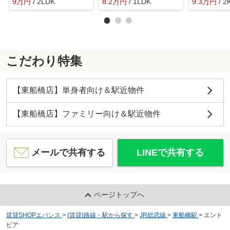
9
万
円
/ 2LDK
8.2
万
円
/ 1LDK
9.3
万
円
/ 2
こだわり特集
【東船橋店】単身者向け＆駅近物件
【東船橋店】ファミリー向け＆駅近物件
メールで共有する
LINEで共有する
ページトップへ
賃貸SHOPエバンス
>
(賃貸)路線・駅から探す
>
JR総武線
>
東船橋駅
>
エント
ピア