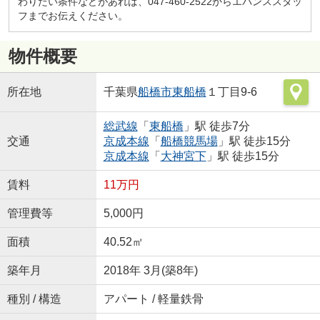
わりたい条件などがあれば、047-460-2522からエバンススタッ
フまでお伝えください。
物件概要
所在地
千葉県
船橋市
東船橋
１丁目9-6
総武線
「
東船橋
」駅 徒歩7分
交通
京成本線
「
船橋競馬場
」駅 徒歩15分
京成本線
「
大神宮下
」駅 徒歩15分
賃料
11万円
管理費等
5,000円
面積
40.52㎡
築年月
2018年 3月(築8年)
種別 / 構造
アパート / 軽量鉄骨