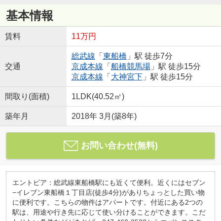
基本情報
賃料
11万円
総武線
「
東船橋
」駅 徒歩7分
交通
京成本線
「
船橋競馬場
」駅 徒歩15分
京成本線
「
大神宮下
」駅 徒歩15分
間取り(面積)
1LDK(40.52㎡)
築年月
2018年 3月(築8年)
お問い合わせ(無料)
エントピア：総武線東船橋駅にも近くて便利。近くにはセブン
−イレブン東船橋１丁目店(徒歩4分)がありちょっとした買い物
に便利です。こちらの物件はアパートです。付近にある2つの
駅は、用途や行き先に応じて使い分けることができます。こだ