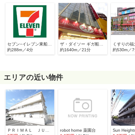
セブン−イレブン東船橋１丁目店
ザ・ダイソー ギガ船橋店6F
くすりの福
約288m／4分
約1640m／21分
約530m／
エリアの近い物件
ＰＲＩＭＡＬ ＪＵＰＩＴＥＲ
robot home 薬園台