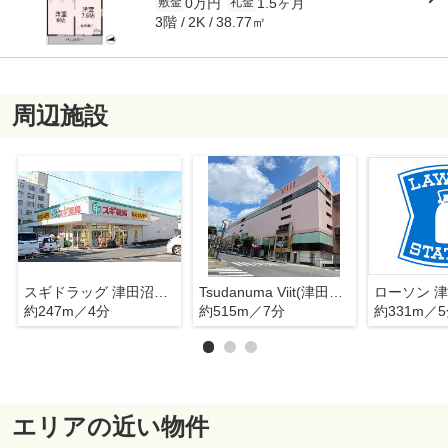
0万円
1.5ヶ月
敷金
礼金
3階
38.77㎡
2K
周辺施設
スギドラッグ 津田沼駅北店
Tsudanuma Viit(津田沼ビート)
約247m／4分
約515m／7分
約331m／
エリアの近い物件