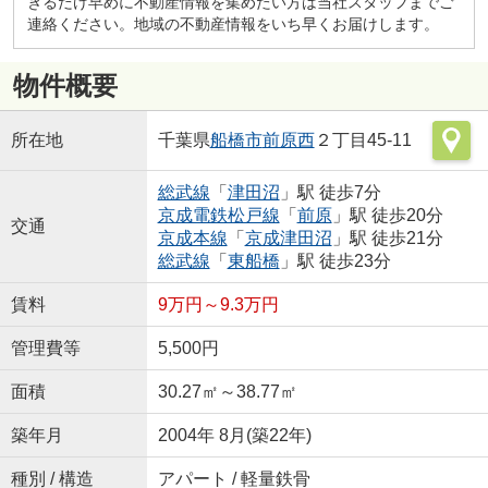
きるだけ早めに不動産情報を集めたい方は当社スタッフまでご
連絡ください。地域の不動産情報をいち早くお届けします。
物件概要
所在地
千葉県
船橋市
前原西
２丁目45-11
総武線
「
津田沼
」駅 徒歩7分
京成電鉄松戸線
「
前原
」駅 徒歩20分
交通
京成本線
「
京成津田沼
」駅 徒歩21分
総武線
「
東船橋
」駅 徒歩23分
賃料
9万円～9.3万円
管理費等
5,500円
面積
30.27㎡～38.77㎡
築年月
2004年 8月(築22年)
種別 / 構造
アパート / 軽量鉄骨