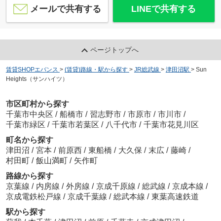
メールで共有する
LINEで共有する
ページトップへ
賃貸SHOPエバンス
>
(賃貸)路線・駅から探す
>
JR総武線
>
津田沼駅
>
Sun
Heights（サンハイツ）
市区町村から探す
千葉市中央区
/
船橋市
/
習志野市
/
市原市
/
市川市
/
千葉市緑区
/
千葉市若葉区
/
八千代市
/
千葉市花見川区
町名から探す
津田沼
/
宮本
/
前原西
/
東船橋
/
大久保
/
末広
/
藤崎
/
村田町
/
飯山満町
/
矢作町
路線から探す
京葉線
/
内房線
/
外房線
/
京成千原線
/
総武線
/
京成本線
/
京成電鉄松戸線
/
京成千葉線
/
総武本線
/
東葉高速鉄道
駅から探す