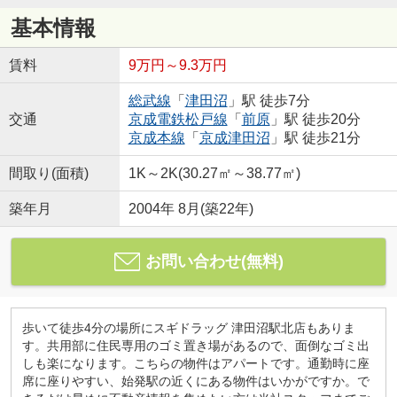
基本情報
賃料
9万円～9.3万円
総武線
「
津田沼
」駅 徒歩7分
交通
京成電鉄松戸線
「
前原
」駅 徒歩20分
京成本線
「
京成津田沼
」駅 徒歩21分
間取り(面積)
1K～2K(30.27㎡～38.77㎡)
築年月
2004年 8月(築22年)
お問い合わせ(無料)
歩いて徒歩4分の場所にスギドラッグ 津田沼駅北店もありま
す。共用部に住民専用のゴミ置き場があるので、面倒なゴミ出
しも楽になります。こちらの物件はアパートです。通勤時に座
席に座りやすい、始発駅の近くにある物件はいかがですか。で