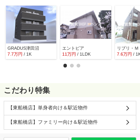
GRADUS津田沼
エントピア
7.7
万
円
/ 1K
11
万
円
/ 1LDK
7.6
万
円
/ 1
こだわり特集
【東船橋店】単身者向け＆駅近物件
【東船橋店】ファミリー向け＆駅近物件