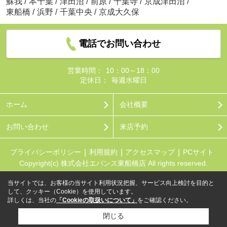
蘇我
/
本千葉
/
津田沼
/
前原
/
千葉寺
/
京成津田沼
/
東船橋
/
浜野
/
千葉中央
/
京成大久保
電話でお問い合わせ
営業時間：
10：00～18：00
定休日：
毎週水曜日
ホーム
会社概要
お問い合わせ
来店予約
プライバシーポリシー
利用規約
アクセスマップ
PCサイト
Copyright(c) 株式会社エバンス東船橋店 All rights reserved.
当サイトでは、お客様の当サイト利用状況把握、サービス向上検討を目的と
して、クッキー（Cookie）を使用しています。
詳しくは、当社の
「Cookieの取扱いについて」
をご確認ください。
閉じる