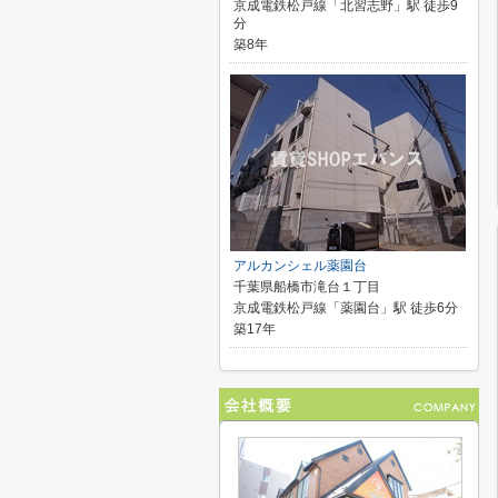
京成電鉄松戸線「北習志野」駅 徒歩9
分
築8年
アルカンシェル薬園台
千葉県船橋市滝台１丁目
京成電鉄松戸線「薬園台」駅 徒歩6分
築17年