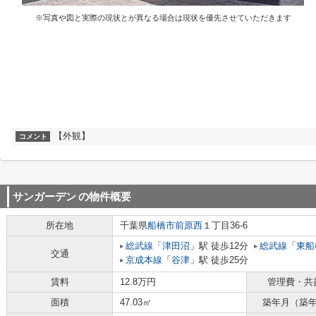
※写真や図と実際の現状とが異なる場合は現状を優先させていただきます
【外観】
コメント
サンガーデン
の物件概要
所在地
千葉県
船橋市
前原西
１丁目36-6
総武線
「
津田沼
」駅 徒歩12分
総武線
「
東船
交通
京成本線
「
谷津
」駅 徒歩25分
賃料
12.8万円
管理費・共
面積
47.03㎡
築年月（築