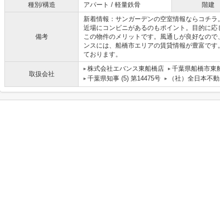
種別/構造
アパート / 軽量鉄骨
階建
新着情報：サンガーデンの空室情報ならコチラ。
近場にコンビニがあるのもポイント。目的に応
備考
この物件のメリットです。風通しが良好なので
ンスには、船橋市エリアの賃貸情報が豊富です
ております。
株式会社エバンス東船橋店
千葉県船橋市東船
取扱会社
千葉県知事 (5) 第14475号
（社）全日本不動