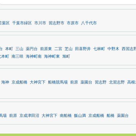
若葉区
千葉市緑区
市川市
習志野市
市原市
八千代市
台
本町
三山
薬円台
前原東
二宮
芝山
田喜野井
七林町
中野木
西習志
北本町
南三咲
海神町南
海神町東
旭町
海神
京成船橋
大神宮下
船橋競馬場
前原
薬園台
習志野
北習志野
高根
馬場
前原
京成津田沼
大神宮下
南船橋
飯山満
京成船橋
船橋
薬園台