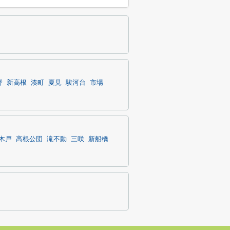
野
新高根
湊町
夏見
駿河台
市場
木戸
高根公団
滝不動
三咲
新船橋