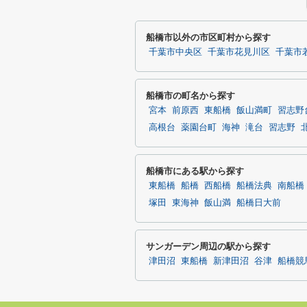
船橋市以外の市区町村から探す
千葉市中央区
千葉市花見川区
千葉市
船橋市の町名から探す
宮本
前原西
東船橋
飯山満町
習志野
高根台
薬園台町
海神
滝台
習志野
船橋市にある駅から探す
東船橋
船橋
西船橋
船橋法典
南船橋
塚田
東海神
飯山満
船橋日大前
サンガーデン周辺の駅から探す
津田沼
東船橋
新津田沼
谷津
船橋競