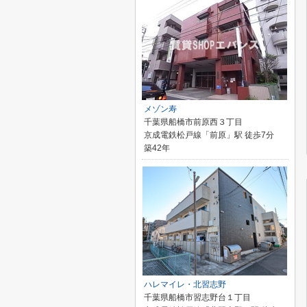
メゾン寿
千葉県船橋市前原西３丁目
京成電鉄松戸線「前原」駅 徒歩7分
築42年
ハレマイレ・北習志野
千葉県船橋市習志野台１丁目