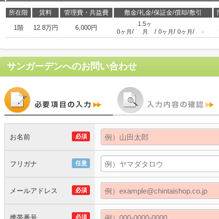
所在階
賃料
管理費・共益費
敷金/礼金/保証金/償却/敷引
1.5ヶ
1階
12.8万円
6,000円
/
/
/
/
0ヶ月
月
0ヶ月
0ヶ月
-
サンガーデン
へのお問い合わせ
お名前
必須
フリガナ
任意
メールアドレス
必須
携帯番号
必須