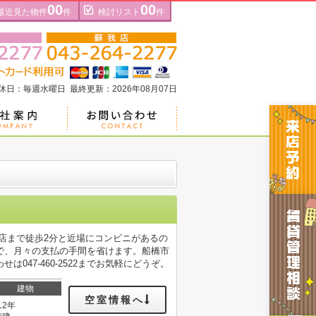
00
00
最近見た物件
件
検討リスト
件
定休日：毎週水曜日 最終更新：2026年08月07日
店まで徒歩2分と近場にコンビニがあるの
で、月々の支払の手間を省けます。船橋市
47-460-2522までお気軽にどうぞ。
建物
空室情報へ
12年