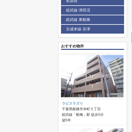
前原西
総武線 津田沼
総武線 東船橋
京成本線 谷津
おすすめ物件
ラピスラズリ
千葉県船橋市本町５丁目
総武線「船橋」駅 徒歩5分
築5年