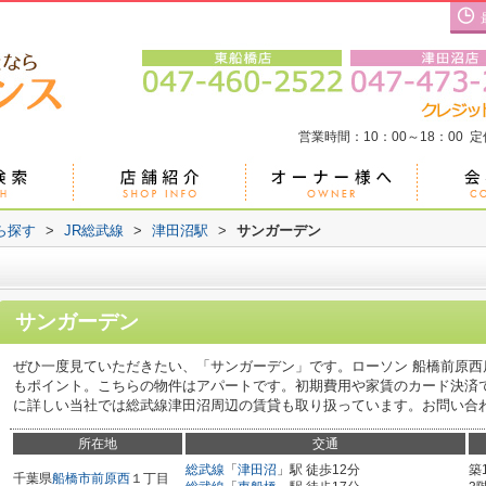
営業時間：10：00～18：00 
ら探す
>
JR総武線
>
津田沼駅
>
サンガーデン
サンガーデン
ぜひ一度見ていただきたい、「サンガーデン」です。ローソン 船橋前原西
もポイント。こちらの物件はアパートです。初期費用や家賃のカード決済
に詳しい当社では総武線津田沼周辺の賃貸も取り扱っています。お問い合わせは0
所在地
交通
総武線
「
津田沼
」駅 徒歩12分
築
千葉県
船橋市
前原西
１丁目