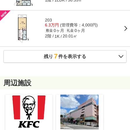
1LDK
203
6.3万円
(管理費等：4,000円)
0ヶ月
0ヶ月
敷金
礼金
2階
20.01㎡
1K
7
残り
件を表示する
周辺施設