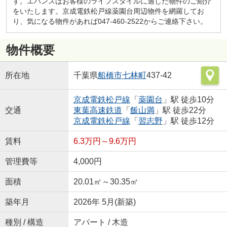
す。エバンスはお客様のライフスタイルに適した物件のご紹介
をいたします。京成電鉄松戸線薬園台周辺物件を網羅してお
り、気になる物件があれば047-460-2522からご連絡下さい。
物件概要
所在地
千葉県
船橋市
七林町
437-42
京成電鉄松戸線
「
薬園台
」駅 徒歩10分
交通
東葉高速鉄道
「
飯山満
」駅 徒歩22分
京成電鉄松戸線
「
習志野
」駅 徒歩12分
賃料
6.3万円～9.6万円
管理費等
4,000円
面積
20.01㎡～30.35㎡
築年月
2026年 5月(新築)
種別 / 構造
アパート / 木造