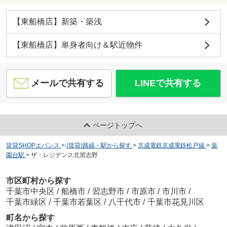
【東船橋店】新築・築浅
【東船橋店】単身者向け＆駅近物件
メールで共有する
LINEで共有する
ページトップへ
賃貸SHOPエバンス
>
(賃貸)路線・駅から探す
>
京成電鉄京成電鉄松戸線
>
薬
園台駅
>
ザ・レジデンス北習志野
市区町村から探す
千葉市中央区
/
船橋市
/
習志野市
/
市原市
/
市川市
/
千葉市緑区
/
千葉市若葉区
/
八千代市
/
千葉市花見川区
町名から探す