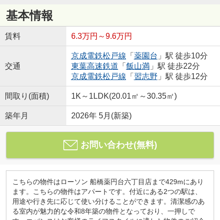
基本情報
賃料
6.3万円～9.6万円
京成電鉄松戸線
「
薬園台
」駅 徒歩10分
交通
東葉高速鉄道
「
飯山満
」駅 徒歩22分
京成電鉄松戸線
「
習志野
」駅 徒歩12分
間取り(面積)
1K～1LDK(20.01㎡～30.35㎡)
築年月
2026年 5月(新築)
お問い合わせ(無料)
こちらの物件はローソン 船橋薬円台六丁目店まで429mにあり
ます。こちらの物件はアパートです。付近にある2つの駅は、
用途や行き先に応じて使い分けることができます。清潔感のあ
る室内が魅力的な令和8年築の物件となっており、一押しで