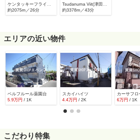
ケンタッキーフライドチキン 船橋芝山店
Tsudanuma Viit(津田沼ビート)
約2075m／26分
約3378m／43分
エリアの近い物件
ベルフルール薬園台
スカイハイツ
カーサフロ
5.9
万
円
/ 1K
4.4
万
円
/ 2K
6
万
円
/ 1K
こだわり特集