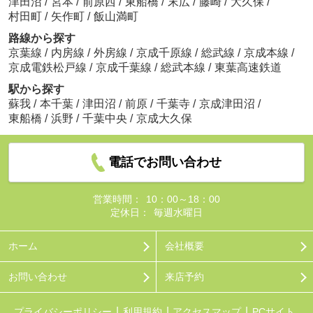
津田沼
/
宮本
/
前原西
/
東船橋
/
末広
/
藤崎
/
大久保
/
村田町
/
矢作町
/
飯山満町
路線から探す
京葉線
/
内房線
/
外房線
/
京成千原線
/
総武線
/
京成本線
/
京成電鉄松戸線
/
京成千葉線
/
総武本線
/
東葉高速鉄道
駅から探す
蘇我
/
本千葉
/
津田沼
/
前原
/
千葉寺
/
京成津田沼
/
東船橋
/
浜野
/
千葉中央
/
京成大久保
電話でお問い合わせ
営業時間：
10：00～18：00
定休日：
毎週水曜日
ホーム
会社概要
お問い合わせ
来店予約
プライバシーポリシー
利用規約
アクセスマップ
PCサイト