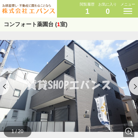
閲覧履歴
お気に入り
メニュー
1
0
コンフォート薬園台 (
1
室)
1 / 20