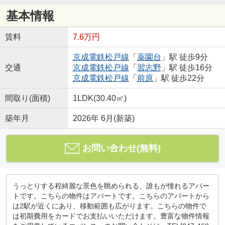
基本情報
賃料
7.6万円
京成電鉄松戸線
「
薬園台
」駅 徒歩9分
交通
京成電鉄松戸線
「
習志野
」駅 徒歩16分
京成電鉄松戸線
「
前原
」駅 徒歩22分
間取り(面積)
1LDK(30.40㎡)
築年月
2026年 6月(新築)
お問い合わせ(無料)
うっとりする程綺麗な景色を眺められる、誰もが憧れるアパー
トです。こちらの物件はアパートです。こちらのアパートから
は2駅が近くにあり、移動範囲も広がります。こちらの物件で
は初期費用をカードでお支払いいただけます。豊富な物件情報