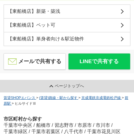
【東船橋店】新築・築浅
【東船橋店】ペット可
【東船橋店】単身者向け＆駅近物件
メールで共有する
LINEで共有する
ページトップへ
賃貸SHOPエバンス
>
(賃貸)路線・駅から探す
>
京成電鉄京成電鉄松戸線
>
前
原駅
>
ヒルサイドⅢ
市区町村から探す
千葉市中央区
/
船橋市
/
習志野市
/
市原市
/
市川市
/
千葉市緑区
/
千葉市若葉区
/
八千代市
/
千葉市花見川区