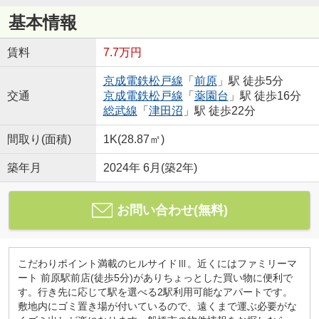
基本情報
賃料
7.7万円
京成電鉄松戸線
「
前原
」駅 徒歩5分
交通
京成電鉄松戸線
「
薬園台
」駅 徒歩16分
総武線
「
津田沼
」駅 徒歩22分
間取り(面積)
1K(28.87㎡)
築年月
2024年 6月(築2年)
お問い合わせ(無料)
こだわりポイント満載のヒルサイドⅢ。近くにはファミリーマ
ート 前原駅前店(徒歩5分)がありちょっとした買い物に便利で
す。行き先に応じて駅を選べる2駅利用可能なアパートです。
敷地内にゴミ置き場が付いているので、遠くまで運ぶ必要がな