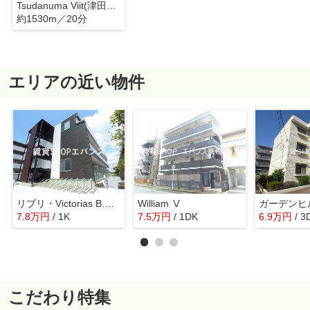
Tsudanuma Viit(津田沼ビート)
約1530m／20分
エリアの近い物件
リブリ・Victorias B.G（ビクトリアス ビージー）
William Ⅴ
ガーデンヒ
7.8
万
円
/ 1K
7.5
万
円
/ 1DK
6.9
万
円
/ 3
こだわり特集