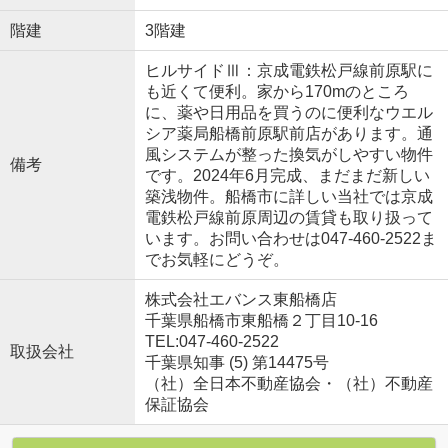
階建
3階建
ヒルサイドⅢ：京成電鉄松戸線前原駅に
も近くて便利。家から170mのところ
に、薬や日用品を買うのに便利なウエル
シア薬局船橋前原駅前店があります。通
風システムが整った換気がしやすい物件
備考
です。2024年6月完成、まだまだ新しい
築浅物件。船橋市に詳しい当社では京成
電鉄松戸線前原周辺の賃貸も取り扱って
います。お問い合わせは047-460-2522ま
でお気軽にどうぞ。
株式会社エバンス東船橋店
千葉県船橋市東船橋２丁目10-16
TEL:047-460-2522
取扱会社
千葉県知事 (5) 第14475号
（社）全日本不動産協会・（社）不動産
保証協会