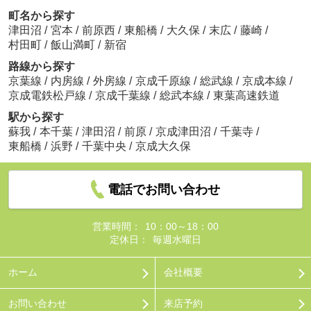
町名から探す
津田沼
/
宮本
/
前原西
/
東船橋
/
大久保
/
末広
/
藤崎
/
村田町
/
飯山満町
/
新宿
路線から探す
京葉線
/
内房線
/
外房線
/
京成千原線
/
総武線
/
京成本線
/
京成電鉄松戸線
/
京成千葉線
/
総武本線
/
東葉高速鉄道
駅から探す
蘇我
/
本千葉
/
津田沼
/
前原
/
京成津田沼
/
千葉寺
/
東船橋
/
浜野
/
千葉中央
/
京成大久保
電話でお問い合わせ
営業時間：
10：00～18：00
定休日：
毎週水曜日
ホーム
会社概要
お問い合わせ
来店予約