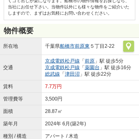
くゴミ出しが楽になります。船橋市の物件情報をお探しなら、
当社にお任せ下さい。当物件以外にも様々な物件をご紹介いた
しますので、まずはお気軽にお問い合わせください。
物件概要
所在地
千葉県
船橋市
前原東
５丁目2-22
京成電鉄松戸線
「
前原
」駅 徒歩5分
交通
京成電鉄松戸線
「
薬園台
」駅 徒歩16分
総武線
「
津田沼
」駅 徒歩22分
賃料
7.7万円
管理費等
3,500円
面積
28.87㎡
築年月
2024年 6月(築2年)
種別 / 構造
アパート / 木造