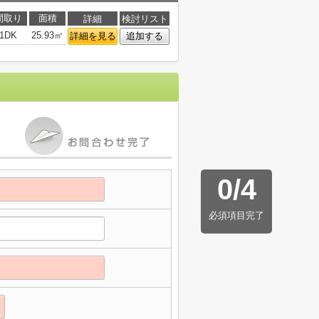
間取り
面積
詳細
検討リスト
1DK
25.93㎡
詳細を見る
追加する
0
/
4
必須項目完了