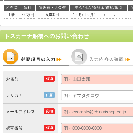
所在階
賃料
管理費・共益費
敷金/礼金/保証金/償却/敷引
1階
7.9万円
5,000円
/
/
/
/
1ヶ月
1ヶ月
-
-
-
トスカーナ船橋
へのお問い合わせ
お名前
必須
フリガナ
任意
メールアドレス
必須
携帯番号
必須