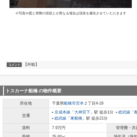
※写真や図と実際の現状とが異なる場合は現状を優先させていただきます
【外観】
コメント
トスカーナ船橋
の物件概要
所在地
千葉県
船橋市
宮本
２丁目4-19
京成本線
「
大神宮下
」駅 徒歩1分
総武線
「
交通
総武線
「
東船橋
」駅 徒歩21分
賃料
7.9万円
管理費・共
面積
25.93㎡
築年月（築