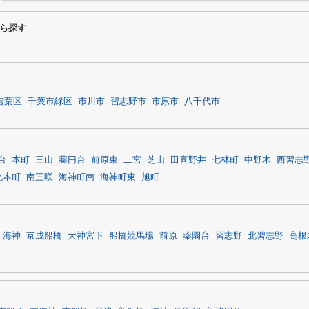
ら探す
若葉区
千葉市緑区
市川市
習志野市
市原市
八千代市
台
本町
三山
薬円台
前原東
二宮
芝山
田喜野井
七林町
中野木
西習志
北本町
南三咲
海神町南
海神町東
旭町
海神
京成船橋
大神宮下
船橋競馬場
前原
薬園台
習志野
北習志野
高根