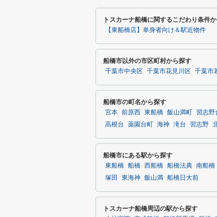
トスカーナ船橋に関するこだわり条件か
【東船橋店】単身者向け＆駅近物件
船橋市以外の市区町村から探す
千葉市中央区
千葉市花見川区
千葉市
船橋市の町名から探す
宮本
前原西
東船橋
飯山満町
習志野
高根台
薬園台町
海神
滝台
習志野
船橋市にある駅から探す
東船橋
船橋
西船橋
船橋法典
南船橋
塚田
東海神
飯山満
船橋日大前
トスカーナ船橋周辺の駅から探す