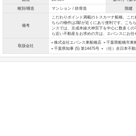
種別/構造
マンション / 鉄骨造
階建
こだわりポイント満載のトスカーナ船橋。こだ
ちらの物件は2駅が近くにあり便利です。こち
備考
ンスでは、京成本線大神宮下を中心に数多くの
ら近い不動産をお求めの方は、エバンスにお任
株式会社エバンス東船橋店
千葉県船橋市東船
取扱会社
千葉県知事 (5) 第14475号
（社）全日本不動