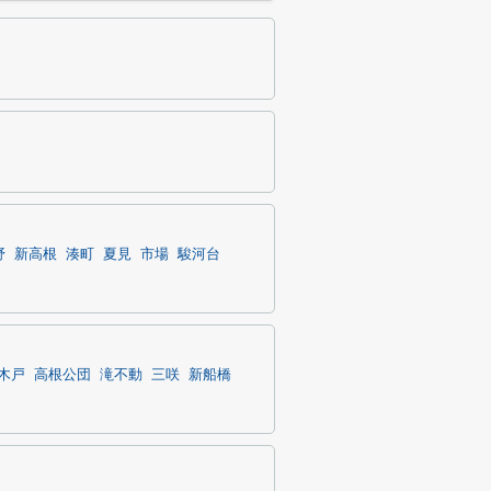
野
新高根
湊町
夏見
市場
駿河台
木戸
高根公団
滝不動
三咲
新船橋