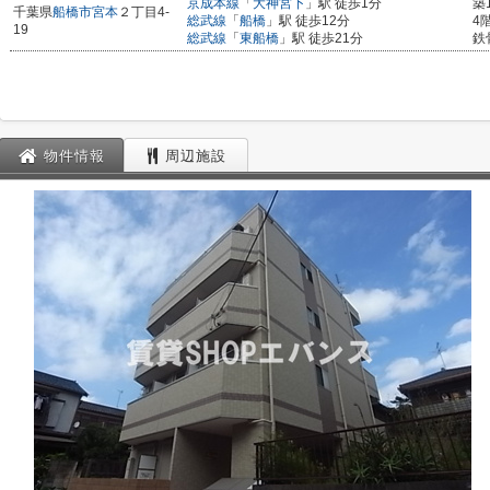
京成本線
「
大神宮下
」駅 徒歩1分
築
千葉県
船橋市
宮本
２丁目4-
総武線
「
船橋
」駅 徒歩12分
4
19
総武線
「
東船橋
」駅 徒歩21分
鉄
物件情報
周辺施設