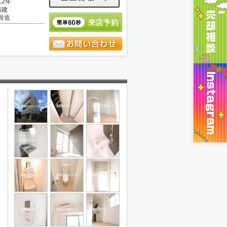
12年
階建
骨造