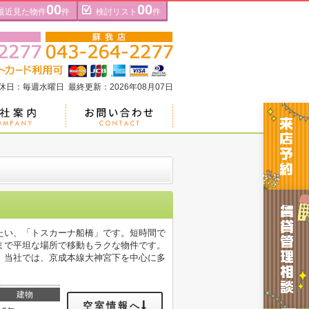
00
00
最近見た物件
件
検討リスト
件
定休日：毎週水曜日 最終更新：2026年08月07日
たい、「トスカーナ船橋」です。短時間で
まで平坦な場所で移動もラクな物件です。
。当社では、京成本線大神宮下を中心に多
建物
空室情報へ