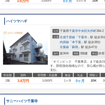
3.9
万円
0ヶ月
2階
3,000円
0.5ヶ月
2DK
ハイツヤハギ
千葉県
千葉市中央区
矢作町
384-2
住所
交通
京成千原線
「
千葉寺
」駅 徒歩35
内房線
「
本千葉
」駅 徒歩38分
京葉線
「
蘇我
」駅 徒歩47分
築36年
3階建
鉄骨
築年
階数
構造
「オリンピック 千葉東店」まで徒歩2
す。防犯強化地域なので、安心感が得ら
支払...
所在階
賃料
管理費・共益費
敷金
礼金
間取り
3.9
万円
0ヶ月
2階
3,000円
1ヶ月
2DK
3
サニーハイツ千葉寺