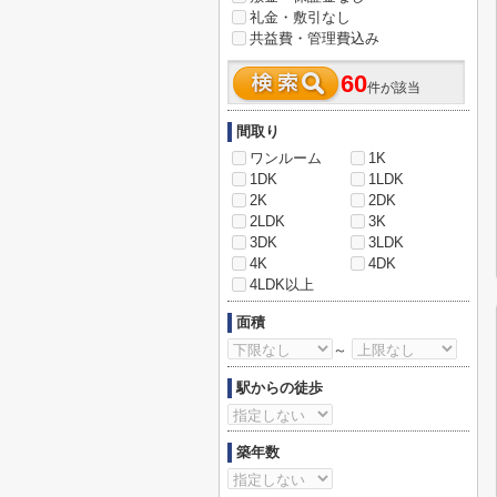
礼金・敷引なし
共益費・管理費込み
60
件が該当
間取り
ワンルーム
1K
1DK
1LDK
2K
2DK
2LDK
3K
3DK
3LDK
4K
4DK
4LDK以上
面積
～
駅からの徒歩
築年数