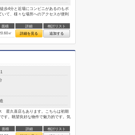
徒歩4分と近場にコンビニがあるのもポ
ていて、様々な場所へのアクセスが便利
面積
詳細
検討リスト
20.60㎡
詳細を見る
追加する
-1
分
造
ス 星久喜店もあります。こちらは初期
です。眺望良好な物件で魅力的です。気
面積
詳細
検討リスト