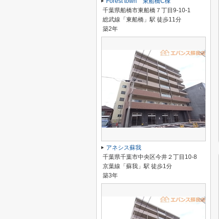
Forest town 東船橋C棟
千葉県船橋市東船橋７丁目9-10-1
総武線「東船橋」駅 徒歩11分
築2年
アネシス蘇我
千葉県千葉市中央区今井２丁目10-8
京葉線「蘇我」駅 徒歩1分
築3年