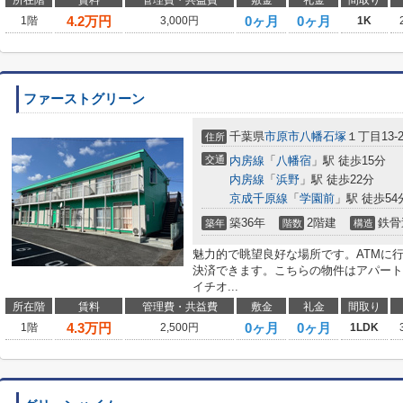
所在階
賃料
管理費・共益費
敷金
礼金
間取り
4.2
万円
0ヶ月
0ヶ月
1階
3,000円
1K
ファーストグリーン
千葉県
市原市
八幡石塚
１丁目13-2
住所
交通
内房線
「
八幡宿
」駅 徒歩15分
内房線
「
浜野
」駅 徒歩22分
京成千原線
「
学園前
」駅 徒歩54
築36年
2階建
鉄骨
築年
階数
構造
魅力的で眺望良好な場所です。ATMに
決済できます。こちらの物件はアパート
イチオ...
所在階
賃料
管理費・共益費
敷金
礼金
間取り
4.3
万円
0ヶ月
0ヶ月
1階
2,500円
1LDK