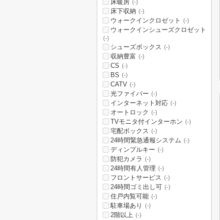
床暖房
(-)
床下収納
(-)
ウォークインクロゼット
(-)
ウォークインシューズクロゼット
(-)
シューズボックス
(-)
収納豊富
(-)
CS
(-)
BS
(-)
CATV
(-)
光ファイバー
(-)
インターネット対応
(-)
オートロック
(-)
TVモニタ付インターホン
(-)
宅配ボックス
(-)
24時間緊急通報システム
(-)
ディンプルキー
(-)
防犯カメラ
(-)
24時間有人管理
(-)
フロントサービス
(-)
24時間ゴミ出し可
(-)
住戸内覧可能
(-)
駐車場あり
(-)
2階以上
(-)