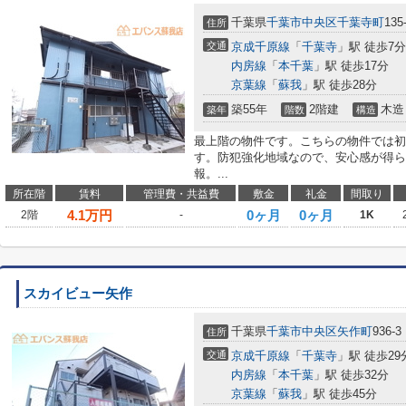
千葉県
千葉市中央区
千葉寺町
135
住所
交通
京成千原線
「
千葉寺
」駅 徒歩7分
内房線
「
本千葉
」駅 徒歩17分
京葉線
「
蘇我
」駅 徒歩28分
築55年
2階建
木造
築年
階数
構造
最上階の物件です。こちらの物件では初
す。防犯強化地域なので、安心感が得ら
報。...
所在階
賃料
管理費・共益費
敷金
礼金
間取り
4.1
万円
0ヶ月
0ヶ月
2階
-
1K
スカイビュー矢作
千葉県
千葉市中央区
矢作町
936-3
住所
交通
京成千原線
「
千葉寺
」駅 徒歩29
内房線
「
本千葉
」駅 徒歩32分
京葉線
「
蘇我
」駅 徒歩45分