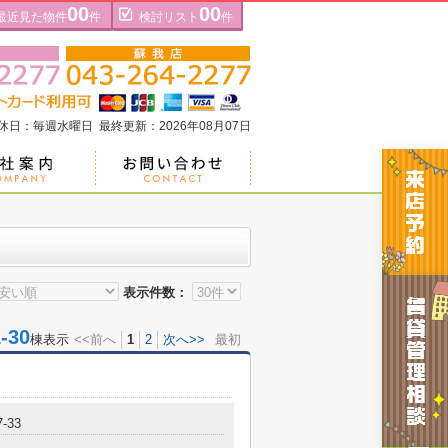
00
00
最近見た物件
件
検討リスト
件
定休日：毎週水曜日 最終更新：2026年08月07日
表示件数：
30
棟表示
<<前へ
1
2
次へ>>
最初
-33