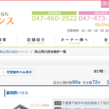
営業時間：10：00～18：00 
秋山亮の紹介ページ
>
秋山亮の担当物件一覧
並び順：
空室物件のみ表示
60
72
1-
該当公開件数
棟 空き数
件
蘇我野ハウス
千葉県
千葉市中央区
蘇我
２丁目27
住所