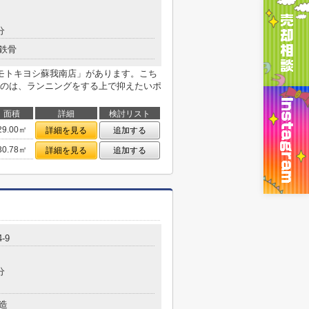
分
鉄骨
モトキヨシ蘇我南店」があります。こち
のは、ランニングをする上で抑えたいポ
面積
詳細
検討リスト
29.00㎡
詳細を見る
追加する
30.78㎡
詳細を見る
追加する
-9
分
造