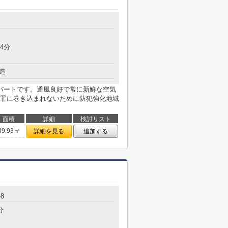
4分
造
パートです。通風良好で常に新鮮な空気
罪に巻き込まれないために防犯強化地域
面積
詳細
検討リスト
39.93㎡
詳細を見る
追加する
-8
分