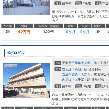
築39年
2階建
木造
築年
階数
構造
最上階のアパートです。3駅以上利用可
は初期費用をカードでお支払いいただけ
カイ...
所在階
賃料
管理費・共益費
敷金
礼金
間取り
4.2
万円
0ヶ月
0ヶ月
2階
8,000円
2K
ポポロビル
千葉県
千葉市中央区
白旗
２丁目2-
住所
交通
京葉線
「
蘇我
」駅 徒歩14分
京成千原線
「
大森台
」駅 徒歩14
内房線
「
本千葉
」駅 徒歩44分
築30年
3階建
鉄骨
築年
階数
構造
白旗交番が家から208mのところにあり
駅以上利用可なので電車での移動が便利
ポロ...