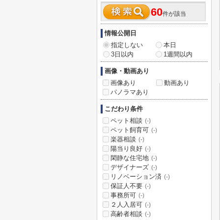
60
件が該当
情報公開日
指定しない
本日
3日以内
1週間以内
画像・動画あり
画像あり
動画あり
パノラマあり
こだわり条件
ペット相談
(-)
ペット飼育可
(-)
楽器相談
(-)
陽当り良好
(-)
閑静な住宅地
(-)
デザイナーズ
(-)
リノベーション済
(-)
保証人不要
(-)
事務所可
(-)
２人入居可
(-)
高齢者相談
(-)