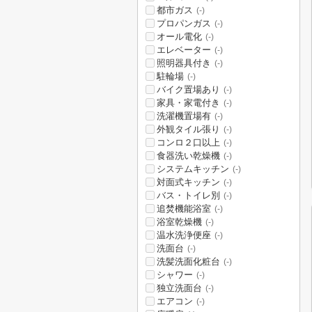
都市ガス
(-)
プロパンガス
(-)
オール電化
(-)
エレベーター
(-)
照明器具付き
(-)
駐輪場
(-)
バイク置場あり
(-)
家具・家電付き
(-)
洗濯機置場有
(-)
外観タイル張り
(-)
コンロ２口以上
(-)
食器洗い乾燥機
(-)
システムキッチン
(-)
対面式キッチン
(-)
バス・トイレ別
(-)
追焚機能浴室
(-)
浴室乾燥機
(-)
温水洗浄便座
(-)
洗面台
(-)
洗髪洗面化粧台
(-)
シャワー
(-)
独立洗面台
(-)
エアコン
(-)