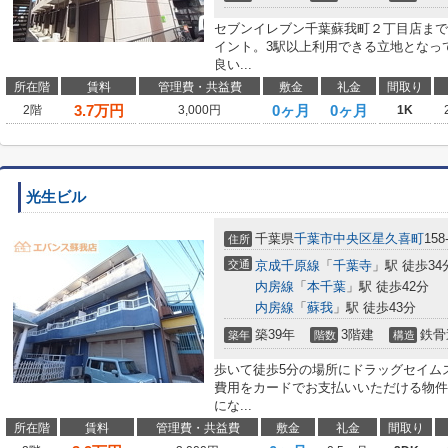
セブンイレブン千葉蘇我町２丁目店まで
イント。3駅以上利用できる立地となっ
良い...
所在階
賃料
管理費・共益費
敷金
礼金
間取り
3.7
万円
0ヶ月
0ヶ月
2階
3,000円
1K
光生ビル
千葉県
千葉市中央区
星久喜町
158
住所
交通
京成千原線
「
千葉寺
」駅 徒歩34
内房線
「
本千葉
」駅 徒歩42分
内房線
「
蘇我
」駅 徒歩43分
築39年
3階建
鉄骨
築年
階数
構造
歩いて徒歩5分の場所にドラッグセイム
費用をカードでお支払いいただける物件
にな...
所在階
賃料
管理費・共益費
敷金
礼金
間取り