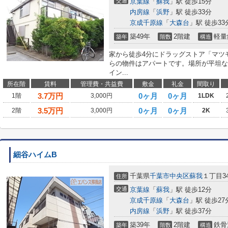
交通
京葉線
「
蘇我
」駅 徒歩15分
内房線
「
浜野
」駅 徒歩33分
京成千原線
「
大森台
」駅 徒歩33
築49年
2階建
軽量
築年
階数
構造
家から徒歩4分にドラッグストア「マツ
らの物件はアパートです。場所が平坦な
イン...
所在階
賃料
管理費・共益費
敷金
礼金
間取り
3.7
万円
0ヶ月
0ヶ月
1階
3,000円
1LDK
3.5
万円
0ヶ月
0ヶ月
2階
3,000円
2K
細谷ハイムB
千葉県
千葉市中央区
蘇我
１丁目34
住所
交通
京葉線
「
蘇我
」駅 徒歩12分
京成千原線
「
大森台
」駅 徒歩27
内房線
「
浜野
」駅 徒歩37分
築39年
2階建
鉄骨
築年
階数
構造