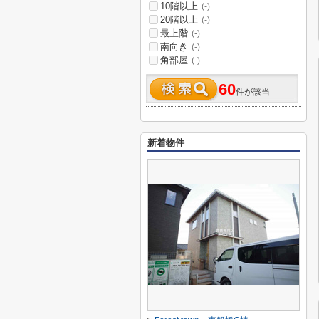
10階以上
(-)
20階以上
(-)
最上階
(-)
南向き
(-)
角部屋
(-)
60
件が該当
新着物件