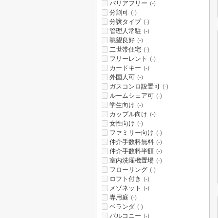
バリアフリー
(-)
分割可
(-)
分譲タイプ
(-)
管理人常駐
(-)
眺望良好
(-)
二世帯住宅
(-)
フリーレント
(-)
カードキー
(-)
外国人可
(-)
ガスコンロ設置可
(-)
ルームシェア可
(-)
学生向け
(-)
カップル向け
(-)
女性向け
(-)
ファミリー向け
(-)
仲介手数料無料
(-)
仲介手数料半額
(-)
室内洗濯機置場
(-)
フローリング
(-)
ロフト付き
(-)
メゾネット
(-)
専用庭
(-)
ベランダ
(-)
バルコニー
(-)