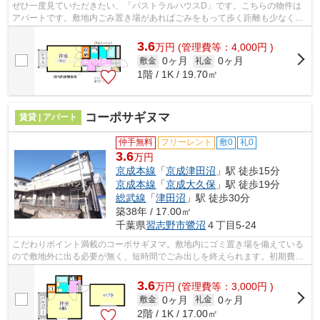
ぜひ一度見ていただきたい、「パストラルハウスD」です。こちらの物件は
アパートです。敷地内ごみ置き場があればごみをもって歩く距離も少なくて
すみます。こちらは初期費用をカードで...
3.6
万
円
(管理費等：4,000円 )
0ヶ月
0ヶ月
敷金
礼金
1階 / 1K / 19.70㎡
コーポサギヌマ
賃貸 | アパート
仲手無料
フリーレント
敷0
礼0
3.6
万円
京成本線
「
京成津田沼
」駅 徒歩15分
京成本線
「
京成大久保
」駅 徒歩19分
総武線
「
津田沼
」駅 徒歩30分
築38年 / 17.00㎡
千葉県
習志野市
鷺沼
４丁目5-24
こだわりポイント満載のコーポサギヌマ。敷地内にゴミ置き場を備えている
ので敷地外に出る必要が無く、短時間でごみ出しを終えられます。初期費用
をカードでお支払いいただけるので、...
3.6
万
円
(管理費等：3,000円 )
0ヶ月
0ヶ月
敷金
礼金
2階 / 1K / 17.00㎡