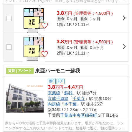
イント。1フロア2住戸なので、風通しも良く快適な環境となっています。付
近にある3つの駅は、用途や行き先に応...
3.8
万
円
(管理費等：4,500円 )
0ヶ月
1ヶ月
敷金
礼金
1階 / 1K / 21.11㎡
3.8
万
円
(管理費等：4,500円 )
0ヶ月
0.5ヶ月
敷金
礼金
2階 / 1K / 21.11㎡
東亜ハーモニー蘇我
賃貸 | アパート
敷0
礼0
3.8
4.4
万円～
万円
京葉線
「
蘇我
」駅 徒歩7分
京成千原線
「
千葉寺
」駅 徒歩10分
内房線
「
本千葉
」駅 徒歩25分
築34年 / 21.23㎡～22.17㎡
千葉県
千葉市中央区
稲荷町
３丁目14-5
家から483mの場所に千葉今井郵便局があります。場所が平坦なのは、ラン
ニングをする上で抑えたいポイントですね。始発駅に近く、朝の通勤ラッシ