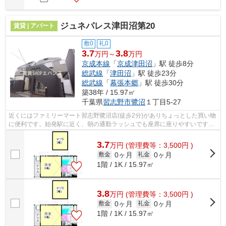
ジュネパレス津田沼第20
賃貸 | アパート
敷0
礼0
3.7
3.8
万円～
万円
京成本線
「
京成津田沼
」駅 徒歩8分
総武線
「
津田沼
」駅 徒歩23分
総武線
「
幕張本郷
」駅 徒歩30分
築38年 / 15.97㎡
千葉県
習志野市
鷺沼
１丁目5-27
近くにはファミリーマート習志野鷺沼店(徒歩2分)がありちょっとした買い物
に便利です。始発駅に近く、朝の通勤ラッシュでも座席に座りやすいです。
こちらの物件はアパートです。物件の...
3.7
万
円
(管理費等：3,500円 )
0ヶ月
0ヶ月
敷金
礼金
1階 / 1K / 15.97㎡
3.8
万
円
(管理費等：3,500円 )
0ヶ月
0ヶ月
敷金
礼金
1階 / 1K / 15.97㎡