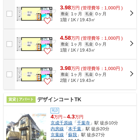
す。外観タイル張りは、物件の骨組みを...
3.98
万
円
(管理費等：1,000円 )
1ヶ月
0ヶ月
敷金
礼金
1階 / 1K / 19.43㎡
4.58
万
円
(管理費等：1,000円 )
1ヶ月
0ヶ月
敷金
礼金
1階 / 1K / 19.43㎡
3.98
万
円
(管理費等：1,000円 )
1ヶ月
0ヶ月
敷金
礼金
2階 / 1K / 19.43㎡
デザインコートTK
賃貸 | アパート
礼0
4
4.3
万円～
万円
京成千原線
「
千葉寺
」駅 徒歩10分
内房線
「
本千葉
」駅 徒歩20分
京葉線
「
蘇我
」駅 徒歩27分