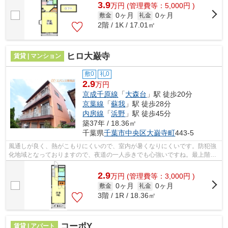
3.9
万
円
(管理費等：5,000円 )
0ヶ月
0ヶ月
敷金
礼金
2階 / 1K / 17.01㎡
ヒロ大巌寺
賃貸 | マンション
敷0
礼0
2.9
万円
京成千原線
「
大森台
」駅 徒歩20分
京葉線
「
蘇我
」駅 徒歩28分
内房線
「
浜野
」駅 徒歩45分
築37年 / 18.36㎡
千葉県
千葉市中央区
大巌寺町
443-5
風通しが良く、熱がこもりにくいので、室内が暑くなりにくいです。防犯強
化地域となっておりますので、夜道の一人歩きでも心強いですね。最上階の
物件です。新着情報：ヒロ大巌寺の空...
2.9
万
円
(管理費等：3,000円 )
0ヶ月
0ヶ月
敷金
礼金
3階 / 1R / 18.36㎡
コーポY
賃貸 | アパート