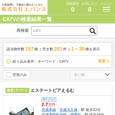
閲覧履歴
お気に入り
メニュー
0
0
CATVの検索結果一覧
再検索
157
201
1～30
該当物件数
棟
空き数
件
棟を表示
変更
絞り込み条件：
キーワード：CATV
空室のみ
エステートピアえるむ
賃貸 | アパート
敷0
礼0
2.7
万円
京成本線
「
京成大久保
」駅 徒歩22分
京成電鉄松戸線
「
薬園台
」駅 徒歩28分