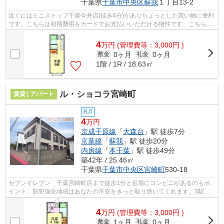
千葉県
千葉市中央区
蘇我
１丁目13-2
近くにはミニストップ千葉今井店(徒歩4分)がありちょっとした買い物に便利
です。こちらは初期費用をカードでお支払いいただける物件です。こちらは
自走式駐車場付きの物件です。「エス...
4
万
円
(管理費等：3,000円 )
0ヶ月
0ヶ月
敷金
礼金
1階 / 1R / 18.63㎡
ル・ショコラ宮崎町
賃貸 | アパート
礼0
4
万円
京成千原線
「
大森台
」駅 徒歩7分
京葉線
「
蘇我
」駅 徒歩20分
内房線
「
本千葉
」駅 徒歩49分
築42年 / 25.46㎡
千葉県
千葉市中央区
宮崎町
530-18
セブンイレブン 千葉宮崎町店まで徒歩1分と近場にコンビニがあるのもポ
イント。防犯強化地域はあなたの不安をきっと取り除いてくれます。3駅以
上利用できる立地となっていて、様々な...
4
万
円
(管理費等：3,000円 )
1ヶ月
0ヶ月
敷金
礼金