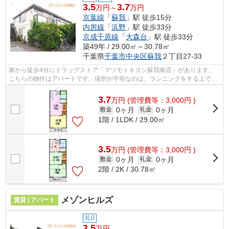
3.5
3.7
万円～
万円
京葉線
「
蘇我
」駅 徒歩15分
内房線
「
浜野
」駅 徒歩33分
京成千原線
「
大森台
」駅 徒歩33分
築49年 / 29.00㎡～30.78㎡
千葉県
千葉市中央区
蘇我
２丁目27-33
家から徒歩4分にドラッグストア「マツモトキヨシ蘇我南店」があります。
こちらの物件はアパートです。場所が平坦なのは、ランニングをする上で抑
えたいポイントですね。当社イチオシの...
3.7
万
円
(管理費等：3,000円 )
0ヶ月
0ヶ月
敷金
礼金
1階 / 1LDK / 29.00㎡
3.5
万
円
(管理費等：3,000円 )
0ヶ月
0ヶ月
敷金
礼金
2階 / 2K / 30.78㎡
メゾンヒルズ
賃貸 | アパート
礼0
3.5
万円