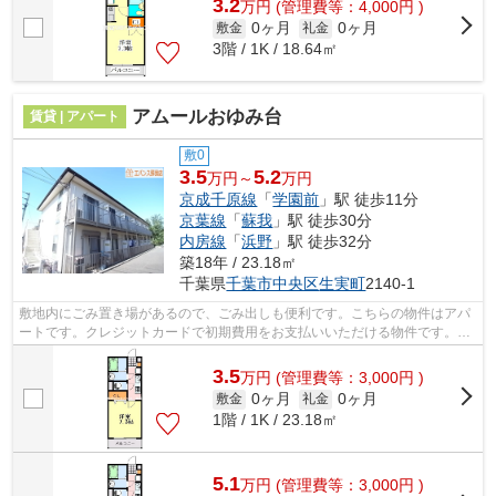
3.2
万
円
(管理費等：4,000円 )
0ヶ月
0ヶ月
敷金
礼金
3階 / 1K / 18.64㎡
アムールおゆみ台
賃貸 | アパート
敷0
3.5
5.2
万円～
万円
京成千原線
「
学園前
」駅 徒歩11分
京葉線
「
蘇我
」駅 徒歩30分
内房線
「
浜野
」駅 徒歩32分
築18年 / 23.18㎡
千葉県
千葉市中央区
生実町
2140-1
敷地内にごみ置き場があるので、ごみ出しも便利です。こちらの物件はアパ
ートです。クレジットカードで初期費用をお支払いいただける物件です。当
社イチオシの物件の「アムールおゆみ...
3.5
万
円
(管理費等：3,000円 )
0ヶ月
0ヶ月
敷金
礼金
1階 / 1K / 23.18㎡
5.1
万
円
(管理費等：3,000円 )