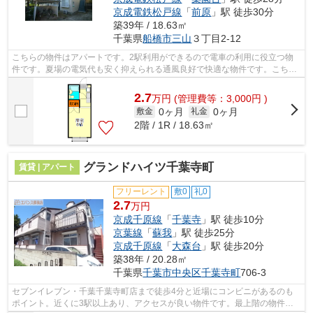
京成電鉄松戸線
「
前原
」駅 徒歩30分
築39年 / 18.63㎡
千葉県
船橋市
三山
３丁目2-12
こちらの物件はアパートです。2駅利用ができるので電車の利用に役立つ物
件です。夏場の電気代も安く抑えられる通風良好で快適な物件です。こちら
の物件では初期費用をカードでお支払い...
2.7
万
円
(管理費等：3,000円 )
0ヶ月
0ヶ月
敷金
礼金
2階 / 1R / 18.63㎡
グランドハイツ千葉寺町
賃貸 | アパート
フリーレント
敷0
礼0
2.7
万円
京成千原線
「
千葉寺
」駅 徒歩10分
京葉線
「
蘇我
」駅 徒歩25分
京成千原線
「
大森台
」駅 徒歩20分
築38年 / 20.28㎡
千葉県
千葉市中央区
千葉寺町
706-3
セブンイレブン・千葉千葉寺町店まで徒歩4分と近場にコンビニがあるのも
ポイント。近くに3駅以上あり、アクセスが良い物件です。最上階の物件で