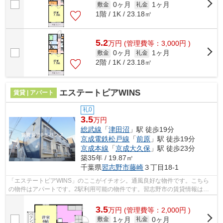
0ヶ月
1ヶ月
敷金
礼金
1階 / 1K / 23.18㎡
5.2
万
円
(管理費等：3,000円 )
0ヶ月
1ヶ月
敷金
礼金
2階 / 1K / 23.18㎡
エステートピアWINS
賃貸 | アパート
礼0
3.5
万円
総武線
「
津田沼
」駅 徒歩19分
京成電鉄松戸線
「
前原
」駅 徒歩19分
京成本線
「
京成大久保
」駅 徒歩23分
築35年 / 19.87㎡
千葉県
習志野市
藤崎
３丁目18-1
「エステートピアWINS」のここがイチオシ。通風良好な物件です。こちら
の物件はアパートです。2駅利用可能の物件です。習志野市の賃貸情報は私
どもにお任せください。総武線津田沼周辺...
3.5
万
円
(管理費等：2,000円 )
1ヶ月
0ヶ月
敷金
礼金