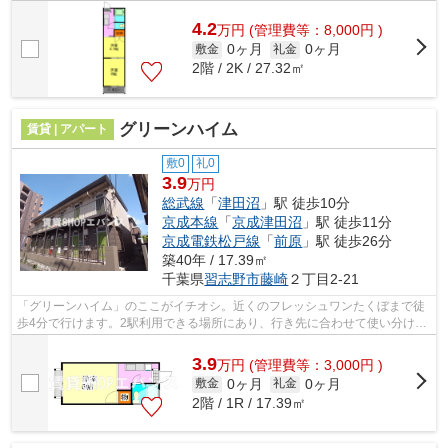
4.2
万
円
(管理費等：8,000円 )
0ヶ月
0ヶ月
敷金
礼金
2階 / 2K / 27.32㎡
グリーンハイム
賃貸 | アパート
敷0
礼0
3.9
万円
総武線
「
津田沼
」駅 徒歩10分
京成本線
「
京成津田沼
」駅 徒歩11分
京成電鉄松戸線
「
前原
」駅 徒歩26分
築40年 / 17.39㎡
千葉県
習志野市
藤崎
２丁目2-21
「グリーンハイム」のここがイチオシ。近くのフレッシュワンたくぼまで徒
歩4分で行けます。2駅利用できる場所にあり、行き先に合わせて使い分けが
できます。始発駅が近く、乗車中座席...
3.9
万
円
(管理費等：3,000円 )
0ヶ月
0ヶ月
敷金
礼金
2階 / 1R / 17.39㎡