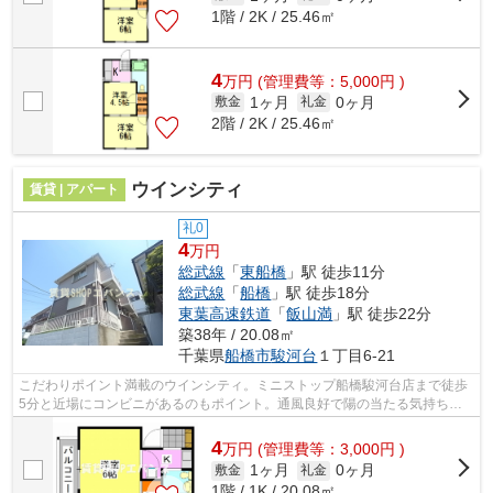
1階 / 2K / 25.46㎡
4
万
円
(管理費等：5,000円 )
1ヶ月
0ヶ月
敷金
礼金
2階 / 2K / 25.46㎡
ウインシティ
賃貸 | アパート
礼0
4
万円
総武線
「
東船橋
」駅 徒歩11分
総武線
「
船橋
」駅 徒歩18分
東葉高速鉄道
「
飯山満
」駅 徒歩22分
築38年 / 20.08㎡
千葉県
船橋市
駿河台
１丁目6-21
こだわりポイント満載のウインシティ。ミニストップ船橋駿河台店まで徒歩
5分と近場にコンビニがあるのもポイント。通風良好で陽の当たる気持ちの
良いアパートをご提供いたします。初期...
4
万
円
(管理費等：3,000円 )
1ヶ月
0ヶ月
敷金
礼金
1階 / 1K / 20.08㎡