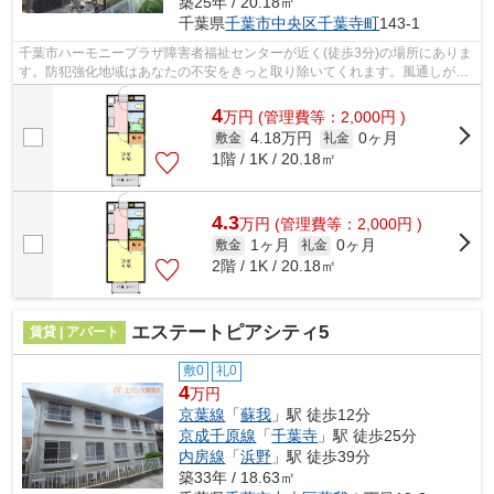
築25年 / 20.18㎡
千葉県
千葉市中央区
千葉寺町
143-1
千葉市ハーモニープラザ障害者福祉センターが近く(徒歩3分)の場所にありま
す。防犯強化地域はあなたの不安をきっと取り除いてくれます。風通しが良
く、熱がこもりにくいので、室内が暑...
4
万
円
(管理費等：2,000円 )
4.18万円
0ヶ月
敷金
礼金
1階 / 1K / 20.18㎡
4.3
万
円
(管理費等：2,000円 )
1ヶ月
0ヶ月
敷金
礼金
2階 / 1K / 20.18㎡
エステートピアシティ5
賃貸 | アパート
敷0
礼0
4
万円
京葉線
「
蘇我
」駅 徒歩12分
京成千原線
「
千葉寺
」駅 徒歩25分
内房線
「
浜野
」駅 徒歩39分
築33年 / 18.63㎡