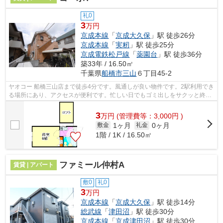
礼0
3
万円
京成本線
「
京成大久保
」駅 徒歩26分
京成本線
「
実籾
」駅 徒歩25分
京成電鉄松戸線
「
薬園台
」駅 徒歩36分
築33年 / 16.50㎡
千葉県
船橋市
三山
６丁目45-2
ヤオコー 船橋三山店まで徒歩4分です。風通しが良い物件です。2駅利用でき
る場所にあり、アクセスが便利です。忙しい日でもゴミ出しをサクッと終え
られるように、敷地内にゴミ置き場を...
3
万
円
(管理費等：3,000円 )
1ヶ月
0ヶ月
敷金
礼金
1階 / 1K / 16.50㎡
ファミール仲村A
賃貸 | アパート
敷0
礼0
3
万円
京成本線
「
京成大久保
」駅 徒歩14分
総武線
「
津田沼
」駅 徒歩30分
京成本線
「
京成津田沼
」駅 徒歩30分