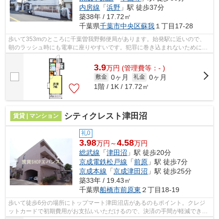
内房線
「
浜野
」駅 徒歩37分
築38年 / 17.72㎡
千葉県
千葉市中央区
蘇我
１丁目17-28
歩いて353mのところに千葉曽我野郵便局があります。始発駅に近いので、
朝のラッシュ時にも電車に座りやすいです。犯罪に巻き込まれないために防
犯強化地域があります。「TOP蘇我」の物...
3.9
万
円
(管理費等：- )
0ヶ月
0ヶ月
敷金
礼金
1階 / 1K / 17.72㎡
シティクレスト津田沼
賃貸 | マンション
礼0
3.98
4.58
万円～
万円
総武線
「
津田沼
」駅 徒歩20分
京成電鉄松戸線
「
前原
」駅 徒歩7分
京成本線
「
京成津田沼
」駅 徒歩25分
築33年 / 19.43㎡
千葉県
船橋市
前原東
２丁目18-19
歩いて徒歩6分の場所にトップマート津田沼店があるのもポイント。クレジ
ットカードで初期費用がお支払いいただけるので、決済の手間が軽減できま