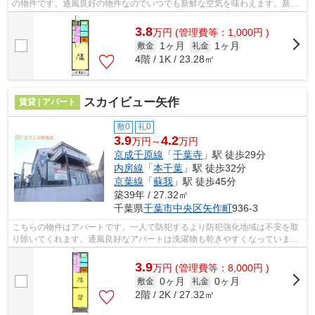
の物件です。通風良好の物件なのでいつでも新鮮な空気を味わえます。新着
情報：ステーションプラザの空室情報な...
3.8
万
円
(管理費等：1,000円 )
1ヶ月
1ヶ月
敷金
礼金
4階 / 1K / 23.28㎡
スカイビュー矢作
賃貸 | アパート
敷0
礼0
3.9
4.2
万円～
万円
京成千原線
「
千葉寺
」駅 徒歩29分
内房線
「
本千葉
」駅 徒歩32分
京葉線
「
蘇我
」駅 徒歩45分
築39年 / 27.32㎡
千葉県
千葉市中央区
矢作町
936-3
こちらの物件はアパートです。一人で防犯するより防犯強化地域は不安を取
り除いてくれます。通風良好なアパートは洗濯物も乾きやすくなっていま
す。ぜひ一度見ていただきたい、「スカ...
3.9
万
円
(管理費等：8,000円 )
0ヶ月
0ヶ月
敷金
礼金
2階 / 2K / 27.32㎡