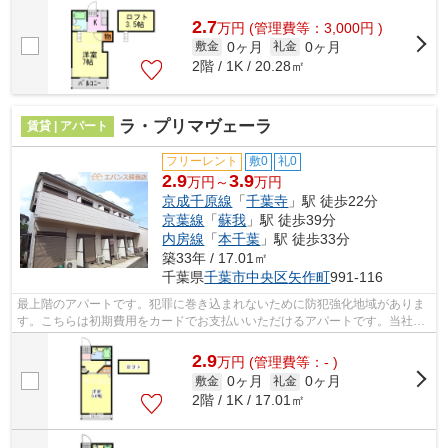
す。新着情報：グランドハイツ千葉寺町...
2.7
万
円
(管理費等：3,000円 )
0ヶ月
0ヶ月
敷金
礼金
2階 / 1K / 20.28㎡
ラ・プリマヴェーラ
賃貸 | アパート
フリーレント
敷0
礼0
2.9
3.9
万円～
万円
京成千原線
「
千葉寺
」駅 徒歩22分
京葉線
「
蘇我
」駅 徒歩39分
内房線
「
本千葉
」駅 徒歩33分
築33年 / 17.01㎡
千葉県
千葉市中央区
矢作町
991-116
最上階のアパートです。犯罪に巻き込まれないために防犯強化地域がありま
す。こちらは初期費用をカードでお支払いいただけるアパートです。当社イ
チオシの物件の「ラ・プリマヴェーラ...
2.9
万
円
(管理費等：- )
0ヶ月
0ヶ月
敷金
礼金
2階 / 1K / 17.01㎡