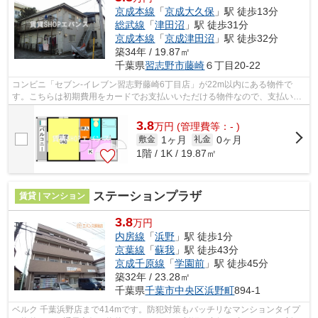
京成本線
「
京成大久保
」駅 徒歩13分
総武線
「
津田沼
」駅 徒歩31分
京成本線
「
京成津田沼
」駅 徒歩32分
築34年 / 19.87㎡
千葉県
習志野市
藤崎
６丁目20-22
コンビニ「セブン-イレブン習志野藤崎6丁目店」が22m以内にある物件で
す。こちらは初期費用をカードでお支払いいただける物件なので、支払い手
続きの手間が省けます。こちらの物件はア...
3.8
万
円
(管理費等：- )
1ヶ月
0ヶ月
敷金
礼金
1階 / 1K / 19.87㎡
ステーションプラザ
賃貸 | マンション
3.8
万円
内房線
「
浜野
」駅 徒歩1分
京葉線
「
蘇我
」駅 徒歩43分
京成千原線
「
学園前
」駅 徒歩45分
築32年 / 23.28㎡
千葉県
千葉市中央区
浜野町
894-1
ベルク 千葉浜野店まで414mです。防犯対策もバッチリなマンションタイプ