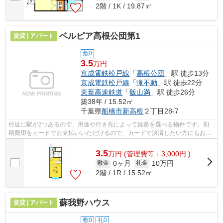
2階 / 1K / 19.87㎡
ベルピア高根公団第1
賃貸 | アパート
敷0
3.5
万円
京成電鉄松戸線
「
高根公団
」駅 徒歩13分
京成電鉄松戸線
「
滝不動
」駅 徒歩22分
東葉高速鉄道
「
飯山満
」駅 徒歩26分
築38年 / 15.52㎡
千葉県
船橋市
新高根
２丁目28-7
付近に駅が2つあるので、用途や行き先によって経路を選べる物件です。初
期費用をカードでお支払いいただけるので、カードで決済したい方にもおす
すめです。最上階の物件です。こだわり...
3.5
万
円
(管理費等：3,000円 )
0ヶ月
10万円
敷金
礼金
2階 / 1R / 15.52㎡
蘇我野ハウス
賃貸 | アパート
敷0
礼0