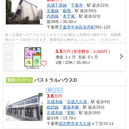
京成千原線
「
千葉寺
」駅 徒歩22分
京葉線
「
蘇我
」駅 徒歩39分
内房線
「
本千葉
」駅 徒歩32分
築38年 / 35.00㎡
千葉県
千葉市中央区
矢作町
991-120
様々な場所へのアクセスがしやすくなる3駅以上利用可の物件です。初期費
用のカード決済ができます。眺望良好な物件はこちらです。こだわりポイン
ト満載のメゾンヒルズ。物件探しの第一...
3.5
万
円
(管理費等：2,000円 )
1ヶ月
0ヶ月
敷金
礼金
1階 / 2DK / 35.00㎡
パストラルハウスD
賃貸 | アパート
敷0
礼0
3.6
万円
京成本線
「
京成大久保
」駅 徒歩9分
総武線
「
幕張本郷
」駅 徒歩25分
京成本線
「
実籾
」駅 徒歩18分
築33年 / 19.70㎡
千葉県
習志野市
本大久保
４丁目19-11