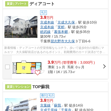
ディアコート
賃貸 | アパート
礼0
3.9
万円
京成本線
「
京成大久保
」駅 徒歩10分
京成本線
「
実籾
」駅 徒歩25分
総武線
「
幕張本郷
」駅 徒歩35分
築30年 / 15.73㎡
千葉県
習志野市
大久保
３丁目6-6
新着情報：ディアコートの空室情報ならコチラ。歩いて徒歩6分の場所にマ
ルエツ 大久保駅前店があるのもポイント。初期費用のカード決済ができま
す。行く先に応じて経路を選べる、2駅...
3.9
万
円
(管理費等：3,000円 )
1ヶ月
0ヶ月
敷金
礼金
1階 / 1K / 15.73㎡
TOP蘇我
賃貸 | マンション
敷0
礼0
3.9
万円
京葉線
「
蘇我
」駅 徒歩14分
京成千原線
「
千葉寺
」駅 徒歩30分