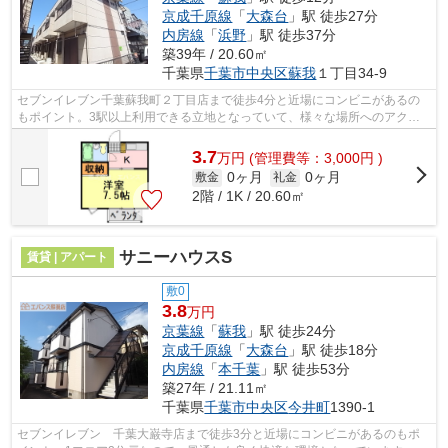
京成千原線
「
大森台
」駅 徒歩27分
内房線
「
浜野
」駅 徒歩37分
築39年 / 20.60㎡
千葉県
千葉市中央区
蘇我
１丁目34-9
セブンイレブン千葉蘇我町２丁目店まで徒歩4分と近場にコンビニがあるの
もポイント。3駅以上利用できる立地となっていて、様々な場所へのアクセ
スが便利良いです。こちらの物件はアパ...
3.7
万
円
(管理費等：3,000円 )
0ヶ月
0ヶ月
敷金
礼金
2階 / 1K / 20.60㎡
サニーハウスS
賃貸 | アパート
敷0
3.8
万円
京葉線
「
蘇我
」駅 徒歩24分
京成千原線
「
大森台
」駅 徒歩18分
内房線
「
本千葉
」駅 徒歩53分
築27年 / 21.11㎡
千葉県
千葉市中央区
今井町
1390-1
セブンイレブン 千葉大巌寺店まで徒歩3分と近場にコンビニがあるのもポ