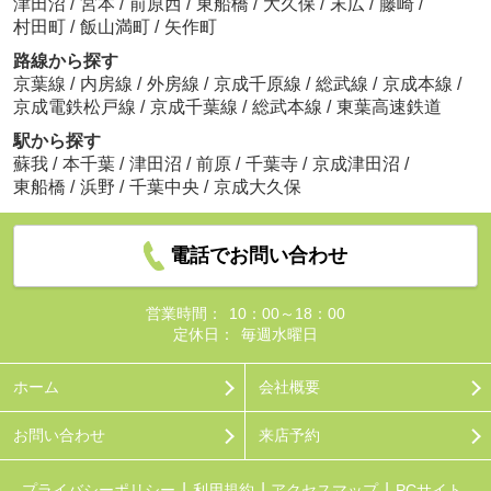
津田沼
/
宮本
/
前原西
/
東船橋
/
大久保
/
末広
/
藤崎
/
村田町
/
飯山満町
/
矢作町
路線から探す
京葉線
/
内房線
/
外房線
/
京成千原線
/
総武線
/
京成本線
/
京成電鉄松戸線
/
京成千葉線
/
総武本線
/
東葉高速鉄道
駅から探す
蘇我
/
本千葉
/
津田沼
/
前原
/
千葉寺
/
京成津田沼
/
東船橋
/
浜野
/
千葉中央
/
京成大久保
電話でお問い合わせ
営業時間：
10：00～18：00
定休日：
毎週水曜日
ホーム
会社概要
お問い合わせ
来店予約
プライバシーポリシー
利用規約
アクセスマップ
PCサイト