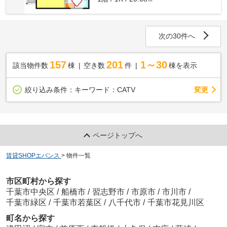
次の30件へ
157
201
1～30
該当物件数
棟
空き数
件
棟を表示
変更
絞り込み条件：
キーワード：CATV
ページトップへ
賃貸SHOPエバンス
>
物件一覧
市区町村から探す
千葉市中央区
/
船橋市
/
習志野市
/
市原市
/
市川市
/
千葉市緑区
/
千葉市若葉区
/
八千代市
/
千葉市花見川区
町名から探す