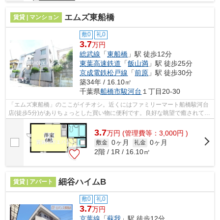
エムズ東船橋
賃貸 | マンション
敷0
礼0
3.7
万円
総武線
「
東船橋
」駅 徒歩12分
東葉高速鉄道
「
飯山満
」駅 徒歩25分
京成電鉄松戸線
「
前原
」駅 徒歩30分
築34年 / 16.10㎡
千葉県
船橋市
駿河台
１丁目20-30
「エムズ東船橋」のここがイチオシ。近くにはファミリーマート船橋駿河台
店(徒歩5分)がありちょっとした買い物に便利です。良好な眺望で癒されてみ
ませんか。2駅利用できるので電車を...
3.7
万
円
(管理費等：3,000円 )
0ヶ月
0ヶ月
敷金
礼金
2階 / 1R / 16.10㎡
細谷ハイムB
賃貸 | アパート
敷0
礼0
3.7
万円
京葉線
「
蘇我
」駅 徒歩12分