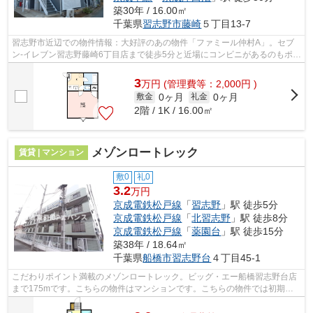
築30年 / 16.00㎡
千葉県
習志野市
藤崎
５丁目13-7
習志野市近辺での物件情報：大好評のあの物件「ファミール仲村A」。セブ
ン-イレブン習志野藤崎6丁目店まで徒歩5分と近場にコンビニがあるのもポイ
ント。こちらは初期費用をカードでお...
3
万
円
(管理費等：2,000円 )
0ヶ月
0ヶ月
敷金
礼金
2階 / 1K / 16.00㎡
メゾンロートレック
賃貸 | マンション
敷0
礼0
3.2
万円
京成電鉄松戸線
「
習志野
」駅 徒歩5分
京成電鉄松戸線
「
北習志野
」駅 徒歩8分
京成電鉄松戸線
「
薬園台
」駅 徒歩15分
築38年 / 18.64㎡
千葉県
船橋市
習志野台
４丁目45-1
こだわりポイント満載のメゾンロートレック。ビッグ・エー船橋習志野台店
まで175mです。こちらの物件はマンションです。こちらの物件では初期費
用をカードでお支払いいただけます。エ...