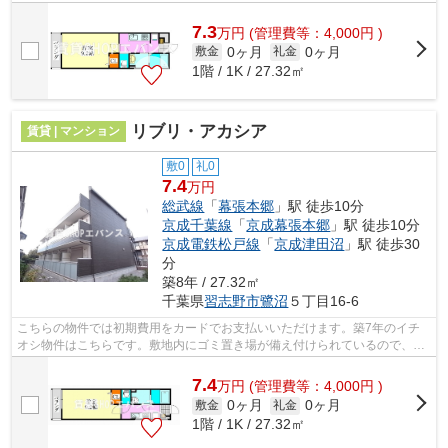
好なエリアで魅力的です。こちらはマ...
7.3
万
円
(管理費等：4,000円 )
0ヶ月
0ヶ月
敷金
礼金
1階 / 1K / 27.32㎡
リブリ・アカシア
賃貸 | マンション
敷0
礼0
7.4
万円
総武線
「
幕張本郷
」駅 徒歩10分
京成千葉線
「
京成幕張本郷
」駅 徒歩10分
京成電鉄松戸線
「
京成津田沼
」駅 徒歩30
分
築8年 / 27.32㎡
千葉県
習志野市
鷺沼
５丁目16-6
こちらの物件では初期費用をカードでお支払いいただけます。築7年のイチ
オシ物件はこちらです。敷地内にゴミ置き場が備え付けられているので、遠
くまで運ぶ必要がなくゴミ出しが楽にな...
7.4
万
円
(管理費等：4,000円 )
0ヶ月
0ヶ月
敷金
礼金
1階 / 1K / 27.32㎡