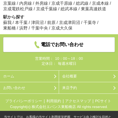
京葉線
/
内房線
/
外房線
/
京成千原線
/
総武線
/
京成本線
/
京成電鉄松戸線
/
京成千葉線
/
総武本線
/
東葉高速鉄道
駅から探す
蘇我
/
本千葉
/
津田沼
/
前原
/
京成津田沼
/
千葉寺
/
東船橋
/
浜野
/
千葉中央
/
京成大久保
電話でお問い合わせ
営業時間：
10：00～18：00
定休日：
毎週水曜日
ホーム
会社概要
お問い合わせ
来店予約
プライバシーポリシー
利用規約
アクセスマップ
PCサイト
Copyright(c) 株式会社エバンス東船橋店 All rights reserved.
当サイトでは、お客様の当サイト利用状況把握、サービス向上検討を目的と