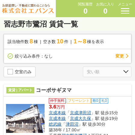
閲覧履歴
お気に入り
メニュー
0
0
習志野市鷺沼 賃貸一覧
8
10
1～8
該当物件数
棟
空き数
件
棟を表示
変更
絞り込み条件：
なし
空室のみ
コーポサギヌマ
賃貸 | アパート
仲手無料
フリーレント
敷0
礼0
3.6
万円
京成本線
「
京成津田沼
」駅 徒歩15分
京成本線
「
京成大久保
」駅 徒歩19分
総武線
「
津田沼
」駅 徒歩30分
築38年 / 17.00㎡