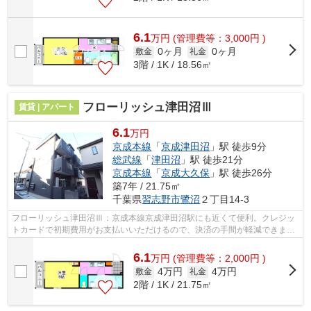
6.1
万
円
(管理費等：3,000円 )
0ヶ月
0ヶ月
敷金
礼金
3階 / 1K / 18.56㎡
フローリッシュ津田沼Ⅲ
賃貸 | アパート
6.1
万円
京成本線
「
京成津田沼
」駅 徒歩9分
総武線
「
津田沼
」駅 徒歩21分
京成本線
「
京成大久保
」駅 徒歩26分
築7年 / 21.75㎡
千葉県
習志野市
鷺沼
２丁目14-3
フローリッシュ津田沼Ⅲ：京成本線京成津田沼駅にも近くて便利。クレジッ
トカードで初期費用がお支払いいただけるので、決済の手間が軽減できま
す。令和元年に建設された物件です。2駅...
6.1
万
円
(管理費等：2,000円 )
4万円
4万円
敷金
礼金
2階 / 1K / 21.75㎡