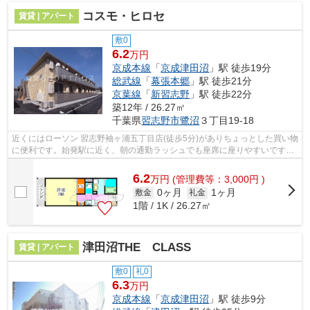
コスモ・ヒロセ
賃貸 | アパート
敷0
6.2
万円
京成本線
「
京成津田沼
」駅 徒歩19分
総武線
「
幕張本郷
」駅 徒歩21分
京葉線
「
新習志野
」駅 徒歩22分
築12年 / 26.27㎡
千葉県
習志野市
鷺沼
３丁目19-18
近くにはローソン 習志野袖ヶ浦五丁目店(徒歩5分)がありちょっとした買い物
に便利です。始発駅に近く、朝の通勤ラッシュでも座席に座りやすいです。
お車をお持ちの方にオススメの、自...
6.2
万
円
(管理費等：3,000円 )
0ヶ月
1ヶ月
敷金
礼金
1階 / 1K / 26.27㎡
津田沼THE CLASS
賃貸 | アパート
敷0
礼0
6.3
万円
京成本線
「
京成津田沼
」駅 徒歩9分