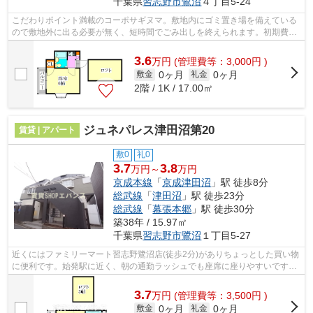
千葉県
習志野市
鷺沼
４丁目5-24
こだわりポイント満載のコーポサギヌマ。敷地内にゴミ置き場を備えている
ので敷地外に出る必要が無く、短時間でごみ出しを終えられます。初期費用
をカードでお支払いいただけるので、...
3.6
万
円
(管理費等：3,000円 )
0ヶ月
0ヶ月
敷金
礼金
2階 / 1K / 17.00㎡
ジュネパレス津田沼第20
賃貸 | アパート
敷0
礼0
3.7
3.8
万円～
万円
京成本線
「
京成津田沼
」駅 徒歩8分
総武線
「
津田沼
」駅 徒歩23分
総武線
「
幕張本郷
」駅 徒歩30分
築38年 / 15.97㎡
千葉県
習志野市
鷺沼
１丁目5-27
近くにはファミリーマート習志野鷺沼店(徒歩2分)がありちょっとした買い物
に便利です。始発駅に近く、朝の通勤ラッシュでも座席に座りやすいです。
こちらの物件はアパートです。物件の...
3.7
万
円
(管理費等：3,500円 )
0ヶ月
0ヶ月
敷金
礼金