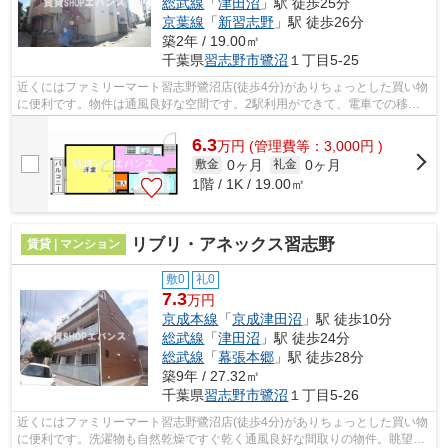
総武線
「
津田沼
」駅 徒歩25分
京葉線
「
新習志野
」駅 徒歩26分
築2年 / 19.00㎡
千葉県
習志野市
鷺沼
１丁目5-25
近くにはファミリーマート習志野鷺沼店(徒歩4分)がありちょっとした買い物
に便利です。物件は通風良好な空間です。2駅利用ができて、電車での移動
に役立つ物件です。設備が充実してう...
6.3
万
円
(管理費等：3,000円 )
0ヶ月
0ヶ月
敷金
礼金
1階 / 1K / 19.00㎡
リブリ・アネックス習志野
賃貸 | マンション
敷0
礼0
7.3
万円
京成本線
「
京成津田沼
」駅 徒歩10分
総武線
「
津田沼
」駅 徒歩24分
総武線
「
幕張本郷
」駅 徒歩28分
築9年 / 27.32㎡
千葉県
習志野市
鷺沼
１丁目5-26
近くにはファミリーマート習志野鷺沼店(徒歩4分)がありちょっとした買い物
に便利です。洗濯物も自然乾燥ですぐ乾く通風良好な間取りの物件。眺望良