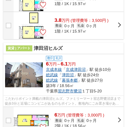
1階 / 1K / 15.97㎡
3.8
万
円
(管理費等：3,500円 )
0ヶ月
0ヶ月
敷金
礼金
1階 / 1K / 15.97㎡
津田沼ヒルズ
賃貸 | アパート
敷0
礼0
6
6.1
万円～
万円
京成本線
「
京成津田沼
」駅 徒歩10分
総武線
「
津田沼
」駅 徒歩24分
総武線
「
幕張本郷
」駅 徒歩27分
築3年 / 18.56㎡
千葉県
習志野市
鷺沼
１丁目5-20
こだわりポイント満載の津田沼ヒルズ。ファミリーマート習志野鷺沼店まで
徒歩3分と近場にコンビニがあるのもポイント。敷地内にごみ置き場がある
のでゴミの持ち運びを軽減させることが...
6
万
円
(管理費等：3,000円 )
0ヶ月
0ヶ月
敷金
礼金
2階 / 1K / 18.56㎡