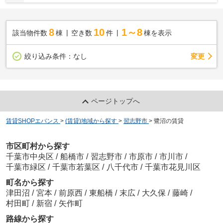
8
10
1～8
該当物件数
棟
空き数
件
棟を表示
変更
絞り込み条件：
なし
ページトップへ
賃貸SHOPエバンス
>
(賃貸)地域から探す
>
習志野市
>
鷺沼の賃貸
市区町村から探す
千葉市中央区
/
船橋市
/
習志野市
/
市原市
/
市川市
/
千葉市緑区
/
千葉市若葉区
/
八千代市
/
千葉市花見川区
町名から探す
津田沼
/
宮本
/
前原西
/
東船橋
/
末広
/
大久保
/
藤崎
/
村田町
/
新宿
/
矢作町
路線から探す