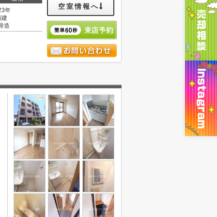
空室情報へ
23年
階建
骨造