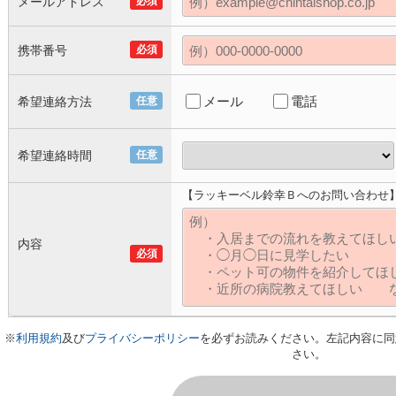
メールアドレス
必須
携帯番号
必須
メール
電話
希望連絡方法
任意
希望連絡時間
任意
【ラッキーベル鈴幸Ｂへのお問い合わせ
内容
必須
※
利用規約
及び
プライバシーポリシー
を必ずお読みください。左記内容に同
さい。