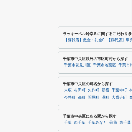
ラッキーベル鈴幸Ｂに関するこだわり条
【蘇我店】敷金・礼金0
【蘇我店】単
千葉市中央区以外の市区町村から探す
千葉市花見川区
千葉市若葉区
千葉市
千葉市中央区の町名から探す
末広
村田町
矢作町
新宿
千葉寺町
今井町
都町
問屋町
港町
大巌寺町
千葉市中央区にある駅から探す
千葉
西千葉
千葉みなと
蘇我
東千葉