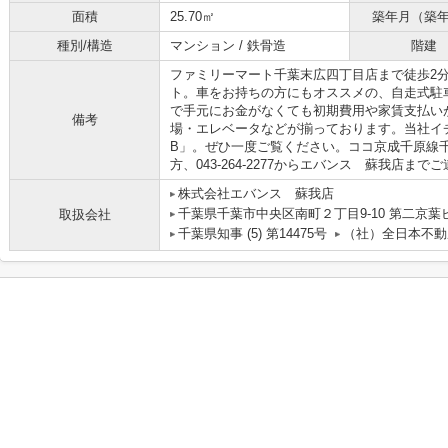
面積
25.70㎡
築年月（築
種別/構造
マンション / 鉄骨造
階建
ファミリーマート千葉末広四丁目店まで徒歩2
ト。車をお持ちの方にもオススメの、自走式駐
で手元にお金がなくても初期費用や家賃支払い
備考
場・エレベータなどが揃っております。当社イ
B」。ぜひ一度ご覧ください。ココ京成千原線
方、043-264-2277からエバンス 蘇我店ま
株式会社エバンス 蘇我店
千葉県千葉市中央区南町２丁目9-10 第二京葉
取扱会社
千葉県知事 (5) 第14475号
（社）全日本不動