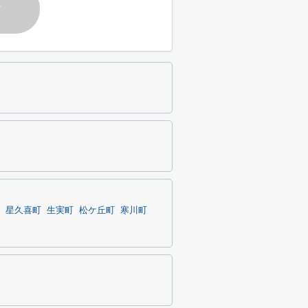
す
星久喜町
生実町
松ケ丘町
寒川町