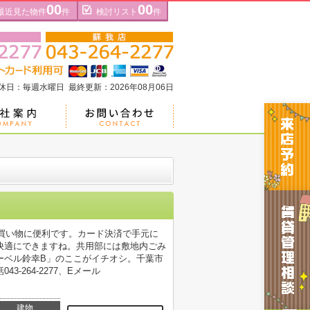
00
00
最近見た物件
件
検討リスト
件
定休日：毎週水曜日 最終更新：2026年08月06日
た買い物に便利です。カード決済で手元に
快適にできますね。共用部には敷地内ごみ
ーベル鈴幸B」のここがイチオシ。千葉市
264-2277、Eメール
建物