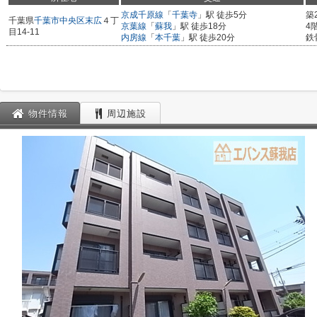
京成千原線
「
千葉寺
」駅 徒歩5分
築
千葉県
千葉市中央区
末広
４丁
京葉線
「
蘇我
」駅 徒歩18分
4
目14-11
内房線
「
本千葉
」駅 徒歩20分
鉄
物件情報
周辺施設