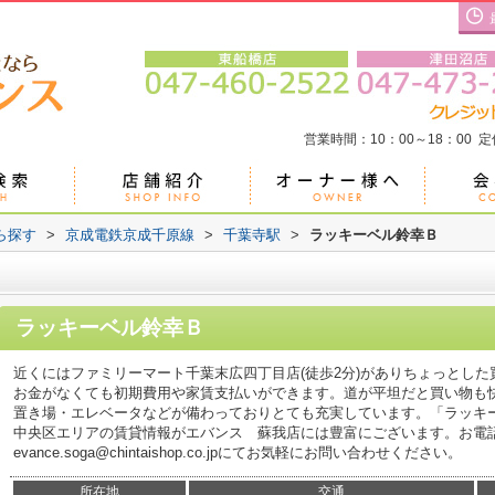
営業時間：10：00～18：00 
ら探す
>
京成電鉄京成千原線
>
千葉寺駅
>
ラッキーベル鈴幸Ｂ
ラッキーベル鈴幸Ｂ
近くにはファミリーマート千葉末広四丁目店(徒歩2分)がありちょっとし
お金がなくても初期費用や家賃支払いができます。道が平坦だと買い物も
置き場・エレベータなどが備わっておりとても充実しています。「ラッキ
中央区エリアの賃貸情報がエバンス 蘇我店には豊富にございます。お電話043-
evance.soga@chintaishop.co.jpにてお気軽にお問い合わせください。
所在地
交通