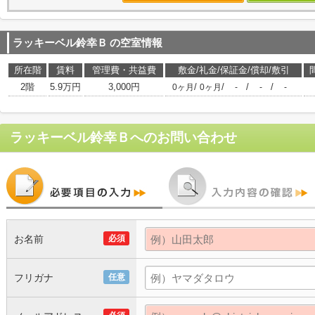
ラッキーベル鈴幸Ｂ
の空室情報
所在階
賃料
管理費・共益費
敷金/礼金/保証金/償却/敷引
2階
5.9万円
3,000円
/
/
/
/
0ヶ月
0ヶ月
-
-
-
ラッキーベル鈴幸Ｂ
へのお問い合わせ
お名前
必須
フリガナ
任意