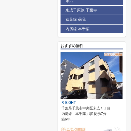
末広
京成千原線 千葉寺
京葉線 蘇我
内房線 本千葉
おすすめ物件
R-EIGHT
千葉県千葉市中央区末広１丁目
内房線「本千葉」駅 徒歩7分
築6年