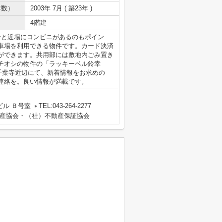
年数）
2003年 7月 ( 築23年 )
4階建
分と近場にコンビニがあるのもポイン
車場を利用できる物件です。カード決済
ができます。共用部には敷地内ごみ置き
チオシの物件の「ラッキーベル鈴幸
千葉寺近辺にて、新着情報をお求めの
でご連絡を。良い情報が満載です。
ビル Ｂ号室
TEL:043-264-2277
産協会・（社）不動産保証協会