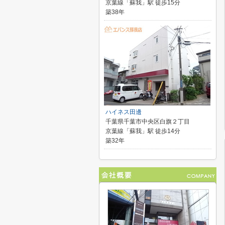
京葉線「蘇我」駅 徒歩15分
築38年
ハイネス田邊
千葉県千葉市中央区白旗２丁目
京葉線「蘇我」駅 徒歩14分
築32年