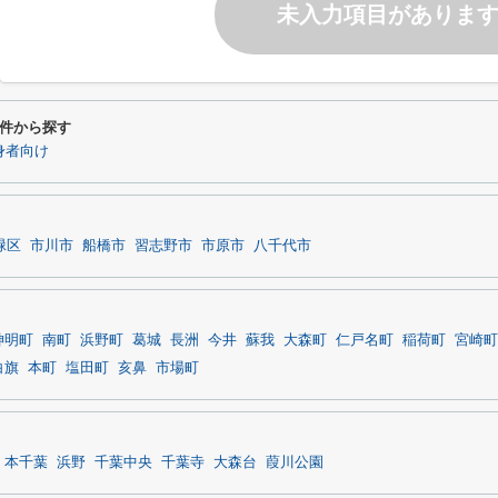
未入力項目がありま
件から探す
身者向け
緑区
市川市
船橋市
習志野市
市原市
八千代市
神明町
南町
浜野町
葛城
長洲
今井
蘇我
大森町
仁戸名町
稲荷町
宮崎町
白旗
本町
塩田町
亥鼻
市場町
本千葉
浜野
千葉中央
千葉寺
大森台
葭川公園