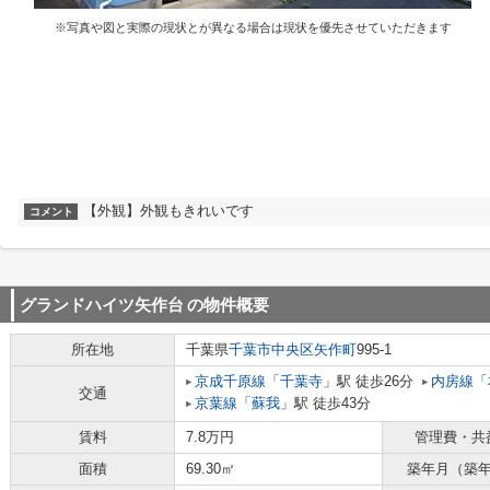
※写真や図と実際の現状とが異なる場合は現状を優先させていただきます
【外観】外観もきれいです
コメント
グランドハイツ⽮作台
の物件概要
所在地
千葉県
千葉市中央区
矢作町
995-1
京成千原線
「
千葉寺
」駅 徒歩26分
内房線
「
交通
京葉線
「
蘇我
」駅 徒歩43分
賃料
7.8万円
管理費・共
面積
69.30㎡
築年月（築