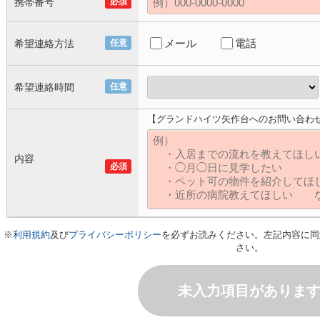
携帯番号
必須
メール
電話
希望連絡方法
任意
希望連絡時間
任意
【グランドハイツ⽮作台へのお問い合わ
内容
必須
※
利用規約
及び
プライバシーポリシー
を必ずお読みください。左記内容に同
さい。
未入力項目がありま