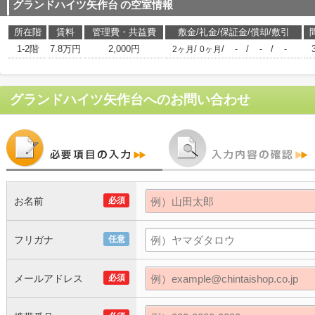
グランドハイツ⽮作台
の空室情報
所在階
賃料
管理費・共益費
敷金/礼金/保証金/償却/敷引
1-2階
7.8万円
2,000円
/
/
/
/
2ヶ月
0ヶ月
-
-
-
グランドハイツ⽮作台
へのお問い合わせ
お名前
必須
フリガナ
任意
メールアドレス
必須