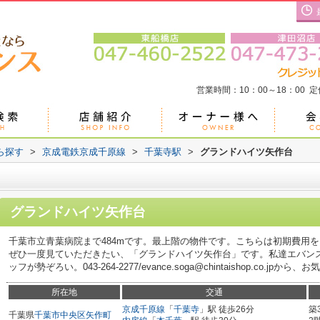
営業時間：10：00～18：00 
ら探す
>
京成電鉄京成千原線
>
千葉寺駅
>
グランドハイツ⽮作台
グランドハイツ⽮作台
千葉市立青葉病院まで484mです。最上階の物件です。こちらは初期費用
ぜひ一度見ていただきたい、「グランドハイツ⽮作台」です。私達エバン
ッフが勢ぞろい。043-264-2277/evance.soga@chintaishop.co.j
所在地
交通
京成千原線
「
千葉寺
」駅 徒歩26分
築
千葉県
千葉市中央区
矢作町