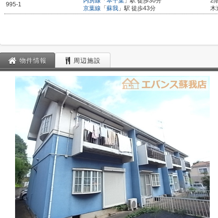
内房線
「
本千葉
」駅 徒歩30分
2
995-1
京葉線
「
蘇我
」駅 徒歩43分
木
物件情報
周辺施設