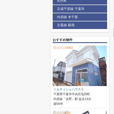
矢作町
京成千原線 千葉寺
内房線 本千葉
京葉線 蘇我
おすすめ物件
ソルティシュハウスⅡ
千葉県千葉市中央区塩田町
内房線「浜野」駅 徒歩19分
築56年