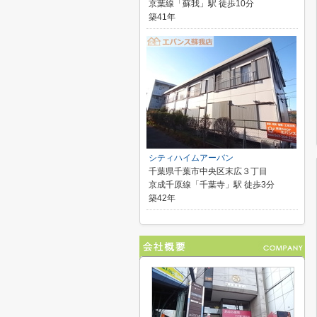
京葉線「蘇我」駅 徒歩10分
築41年
シティハイムアーバン
千葉県千葉市中央区末広３丁目
京成千原線「千葉寺」駅 徒歩3分
築42年