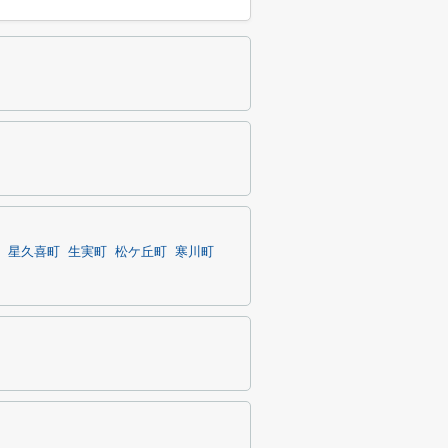
星久喜町
生実町
松ケ丘町
寒川町