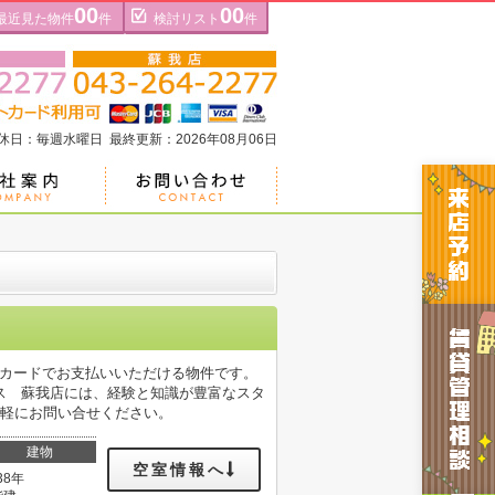
00
00
最近見た物件
件
検討リスト
件
定休日：毎週水曜日 最終更新：2026年08月06日
をカードでお支払いいただける物件です。
ス 蘇我店には、経験と知識が豊富なスタ
pから、お気軽にお問い合せください。
建物
空室情報へ
38年