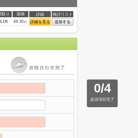
間取り
面積
詳細
検討リスト
3LDK
69.30㎡
詳細を見る
追加する
0
/
4
必須項目完了