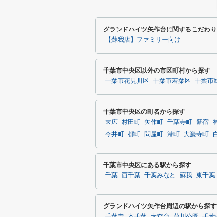
グランドハイツ⽮作台に関するこだわり
【蘇我店】ファミリー向け
千葉市中央区以外の市区町村から探す
千葉市花見川区
千葉市若葉区
千葉市
千葉市中央区の町名から探す
末広
村田町
矢作町
千葉寺町
新宿
今井町
都町
問屋町
港町
大巌寺町
千葉市中央区にある駅から探す
千葉
西千葉
千葉みなと
蘇我
東千葉
グランドハイツ⽮作台周辺の駅から探す
千葉寺
本千葉
大森台
葭川公園
千葉