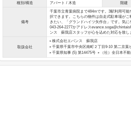
種別/構造
アパート / 木造
階建
千葉市立青葉病院まで484mです。3駅利用可
択できます。こちらの物件は自走式駐車場がご
備考
きたい、「グランドハイツ⽮作台」です。気に
043-264-2277かアドレスevance.soga@chi
ンス 蘇我店スタッフが心を込めた対応を致し
株式会社エバンス 蘇我店
千葉県千葉市中央区南町２丁目9-10 第二京葉
取扱会社
千葉県知事 (5) 第14475号
（社）全日本不動