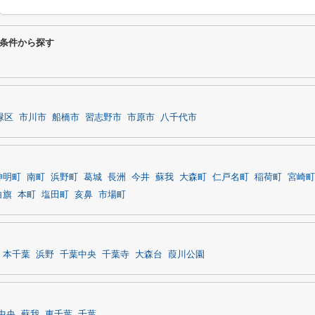
条件から探す
緑区
市川市
船橋市
習志野市
市原市
八千代市
神明町
南町
浜野町
葛城
長洲
今井
蘇我
大森町
仁戸名町
稲荷町
宮崎町
白旗
本町
塩田町
亥鼻
市場町
本千葉
浜野
千葉中央
千葉寺
大森台
葭川公園
中央
蘇我
東千葉
千葉