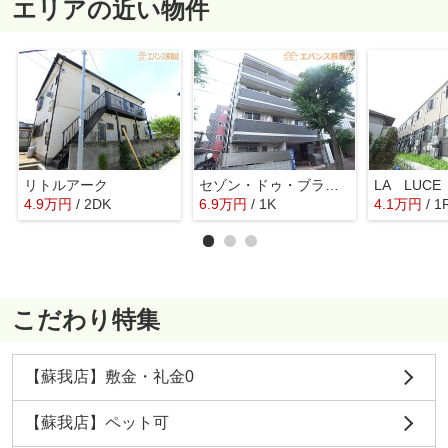
エリアの近い物件
リトルアーク
セゾン・ドゥ・ブランシェ千葉中央
4.9
万
円
/ 2DK
6.9
万
円
/ 1K
4.1
万
円
/ 1
こだわり特集
【蘇我店】敷金・礼金0
【蘇我店】ペット可