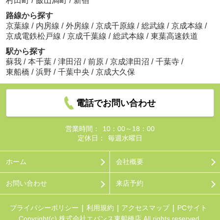
村田町
/
飯山満町
/
新宿
路線から探す
京葉線
/
内房線
/
外房線
/
京成千原線
/
総武線
/
京成本線
/
京成電鉄松戸線
/
京成千葉線
/
総武本線
/
東葉高速鉄道
駅から探す
蘇我
/
本千葉
/
津田沼
/
前原
/
京成津田沼
/
千葉寺
/
東船橋
/
浜野
/
千葉中央
/
京成大久保
電話でお問い合わせ
営業時間：
10：00～18：00
定休日：
毎週水曜日
ホーム
会社概要
お問い合わせ
来店予約
プライバシーポリシー
利用規約
アクセスマップ
PCサイト
Copyright(c) 株式会社エバンス東船橋店 All rights reserved.