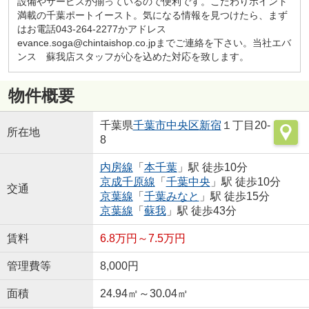
設備やサービスが揃っているので便利です。こだわりポイント
満載の千葉ポートイースト。気になる情報を見つけたら、まず
はお電話043-264-2277かアドレス
evance.soga@chintaishop.co.jpまでご連絡を下さい。当社エバ
ンス 蘇我店スタッフが心を込めた対応を致します。
物件概要
千葉県
千葉市中央区
新宿
１丁目20-
所在地
8
内房線
「
本千葉
」駅 徒歩10分
京成千原線
「
千葉中央
」駅 徒歩10分
交通
京葉線
「
千葉みなと
」駅 徒歩15分
京葉線
「
蘇我
」駅 徒歩43分
賃料
6.8万円～7.5万円
管理費等
8,000円
面積
24.94㎡～30.04㎡