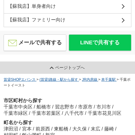
【蘇我店】単身者向け
【蘇我店】ファミリー向け
メールで共有する
LINEで共有する
ページトップへ
賃貸SHOPエバンス
>
(賃貸)路線・駅から探す
>
JR内房線
>
本千葉駅
>
千葉ポ
ートイースト
市区町村から探す
千葉市中央区
/
船橋市
/
習志野市
/
市原市
/
市川市
/
千葉市緑区
/
千葉市若葉区
/
八千代市
/
千葉市花見川区
町名から探す
津田沼
/
宮本
/
前原西
/
東船橋
/
大久保
/
末広
/
藤崎
/