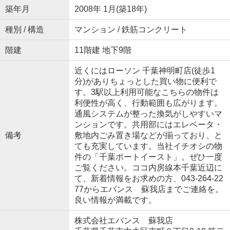
築年月
2008年 1月(築18年)
種別 / 構造
マンション / 鉄筋コンクリート
階建
11階建 地下9階
近くにはローソン 千葉神明町店(徒歩1
分)がありちょっとした買い物に便利で
す。3駅以上利用可能なこちらの物件は
利便性が高く、行動範囲も広がります。
通風システムが整った換気がしやすいマ
ンションです。共用部にはエレベータ・
備考
敷地内ごみ置き場などが揃っており、と
ても充実しています。当社イチオシの物
件の「千葉ポートイースト」。ぜひ一度
ご覧ください。ココ内房線本千葉近辺に
て、新着情報をお求めの方、043-264-22
77からエバンス 蘇我店までご連絡を。
良い情報が満載です。
株式会社エバンス 蘇我店