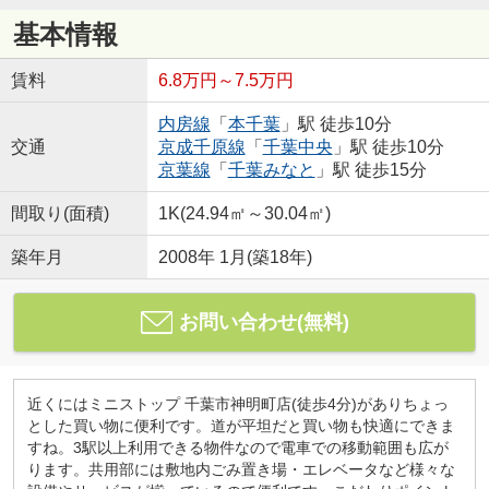
基本情報
賃料
6.8万円～7.5万円
内房線
「
本千葉
」駅 徒歩10分
交通
京成千原線
「
千葉中央
」駅 徒歩10分
京葉線
「
千葉みなと
」駅 徒歩15分
間取り(面積)
1K(24.94㎡～30.04㎡)
築年月
2008年 1月(築18年)
お問い合わせ(無料)
近くにはミニストップ 千葉市神明町店(徒歩4分)がありちょっ
とした買い物に便利です。道が平坦だと買い物も快適にできま
すね。3駅以上利用できる物件なので電車での移動範囲も広が
ります。共用部には敷地内ごみ置き場・エレベータなど様々な