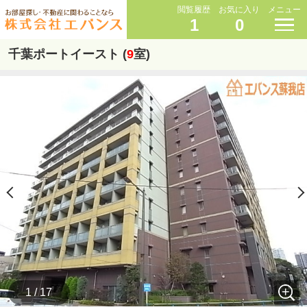
閲覧履歴
お気に入り
メニュー
1
0
千葉ポートイースト (
9
室)
1 / 17