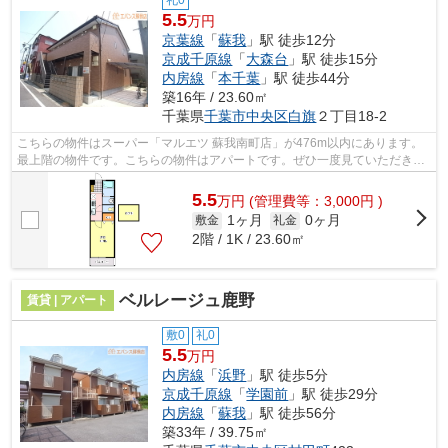
5.5
万円
京葉線
「
蘇我
」駅 徒歩12分
京成千原線
「
大森台
」駅 徒歩15分
内房線
「
本千葉
」駅 徒歩44分
築16年 / 23.60㎡
千葉県
千葉市中央区
白旗
２丁目18-2
こちらの物件はスーパー「マルエツ 蘇我南町店」が476m以内にあります。
最上階の物件です。こちらの物件はアパートです。ぜひ一度見ていただきた
い、「メゾンクレール」です。いつでも...
5.5
万
円
(管理費等：3,000円 )
1ヶ月
0ヶ月
敷金
礼金
2階 / 1K / 23.60㎡
ベルレージュ鹿野
賃貸 | アパート
敷0
礼0
5.5
万円
内房線
「
浜野
」駅 徒歩5分
京成千原線
「
学園前
」駅 徒歩29分
内房線
「
蘇我
」駅 徒歩56分
築33年 / 39.75㎡