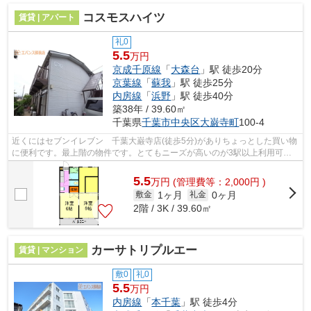
コスモスハイツ
賃貸 | アパート
礼0
5.5
万円
京成千原線
「
大森台
」駅 徒歩20分
京葉線
「
蘇我
」駅 徒歩25分
内房線
「
浜野
」駅 徒歩40分
築38年 / 39.60㎡
千葉県
千葉市中央区
大巌寺町
100-4
近くにはセブンイレブン 千葉大巌寺店(徒歩5分)がありちょっとした買い物
に便利です。最上階の物件です。とてもニーズが高いのが3駅以上利用可の
物件です。新着情報：コスモスハイツ...
5.5
万
円
(管理費等：2,000円 )
1ヶ月
0ヶ月
敷金
礼金
2階 / 3K / 39.60㎡
カーサトリプルエー
賃貸 | マンション
敷0
礼0
5.5
万円
内房線
「
本千葉
」駅 徒歩4分