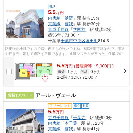
礼0
5.5
万円
内房線
「
浜野
」駅 徒歩19分
京葉線
「
蘇我
」駅 徒歩30分
京成千原線
「
学園前
」駅 徒歩32分
築56年 / 71.00㎡
千葉県
千葉市中央区
塩田町
814-6
防犯強化地域ですので暗い夜道も心強いですね。3駅利用可能なので、用途
や行き先に応じて経路を選択できます。通風システムが整った、住環境の良
い安心の物件です。「ソルティシュハウ...
5.5
万
円
(管理費等：5,000円 )
1ヶ月
0ヶ月
敷金
礼金
1-2階 / 3DK / 71.00㎡
アール・ヴェール
賃貸 | アパート
フリーレント
敷0
礼0
5.5
万円
京成千原線
「
千葉寺
」駅 徒歩20分
内房線
「
本千葉
」駅 徒歩23分
京葉線
「
蘇我
」駅 徒歩41分