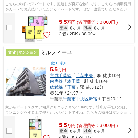
こちらの物件はアパートです。風通しが良好な物件です。こちらは初期費用
をカードでお支払いいただけるアパートです。ぜひ一度見ていただきたい、
「サンセリテ永島」です。エバンス ...
5.5
万
円
(管理費等：3,000円 )
0ヶ月
0ヶ月
敷金
礼金
2階 / 2DK / 38.00㎡
ミルフィーユ
賃貸 | マンション
敷0
礼0
5.5
万円
京成千葉線
「
千葉中央
」駅 徒歩10分
内房線
「
本千葉
」駅 徒歩16分
総武線
「
千葉
」駅 徒歩12分
築31年 / 24.97㎡
千葉県
千葉市中央区
新宿
１丁目29-12
家からポートスクエア柏戸クリニックまで443mです。場所が平坦なのは、
ランニングをする上で抑えたいポイントですね。こちらの物件はマンション
です。共用部には敷地内ごみ置き場・エ...
5.5
万
円
(管理費等：3,000円 )
0ヶ月
0ヶ月
敷金
礼金
4階 / 1K / 24.97㎡