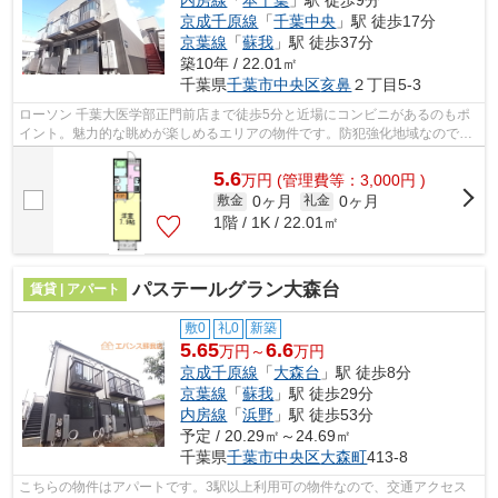
内房線
「
本千葉
」駅 徒歩9分
京成千原線
「
千葉中央
」駅 徒歩17分
京葉線
「
蘇我
」駅 徒歩37分
築10年 / 22.01㎡
千葉県
千葉市中央区
亥鼻
２丁目5-3
ローソン 千葉大医学部正門前店まで徒歩5分と近場にコンビニがあるのもポ
イント。魅力的な眺めが楽しめるエリアの物件です。防犯強化地域なので、
安心感が得られます。ぜひ一度見てい...
5.6
万
円
(管理費等：3,000円 )
0ヶ月
0ヶ月
敷金
礼金
1階 / 1K / 22.01㎡
パステールグラン大森台
賃貸 | アパート
敷0
礼0
新築
5.65
6.6
万円～
万円
京成千原線
「
大森台
」駅 徒歩8分
京葉線
「
蘇我
」駅 徒歩29分
内房線
「
浜野
」駅 徒歩53分
予定 / 20.29㎡～24.69㎡
千葉県
千葉市中央区
大森町
413-8
こちらの物件はアパートです。3駅以上利用可の物件なので、交通アクセス