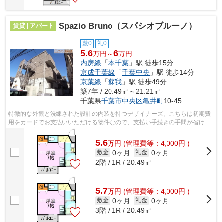
Spazio Bruno（スパシオブルーノ）
賃貸 | アパート
敷0
礼0
5.6
6
万円～
万円
内房線
「
本千葉
」駅 徒歩15分
京成千葉線
「
千葉中央
」駅 徒歩14分
京葉線
「
蘇我
」駅 徒歩49分
築7年 / 20.49㎡～21.21㎡
千葉県
千葉市中央区
亀井町
10-45
特徴的な外観と洗練された設計の内装を持つデザイナーズ。こちらは初期費
用をカードでお支払いいただける物件なので、支払い手続きの手間が省けま
す。眺望良好で景色が楽しめます。当...
5.6
万
円
(管理費等：4,000円 )
0ヶ月
0ヶ月
敷金
礼金
2階 / 1R / 20.49㎡
5.7
万
円
(管理費等：4,000円 )
0ヶ月
0ヶ月
敷金
礼金
3階 / 1R / 20.49㎡