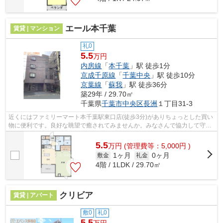
エール本千葉
賃貸 | マンション
礼0
5.5
万円
内房線
「
本千葉
」駅 徒歩1分
京成千原線
「
千葉中央
」駅 徒歩10分
京葉線
「
蘇我
」駅 徒歩36分
築29年 / 29.70㎡
千葉県
千葉市中央区
長洲
１丁目31-3
近くにはファミリーマート本千葉駅東口店(徒歩3分)がありちょっとした買い
物に便利です。良好な眺望で癒されてみませんか。みなさんで協力して守っ
ていく防犯強化地域は安心ですね。こ...
5.5
万
円
(管理費等：5,000円 )
1ヶ月
0ヶ月
敷金
礼金
4階 / 1LDK / 29.70㎡
クリビア
賃貸 | アパート
敷0
礼0
5.5
万円