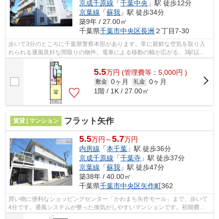
京成千原線
「
千葉中央
」駅 徒歩12分
京葉線
「
蘇我
」駅 徒歩34分
築9年 / 27.00㎡
千葉県
千葉市中央区
長洲
２丁目7-30
歩いて3分のところに千葉県警察本部があります。常に新鮮な空気を取り入
れられる通風良好な間取りの物件。電車による移動の幅が広がる、3駅以上
利用可能な物件です。気になるイチオシ...
5.5
万
円
(管理費等：5,000円 )
0ヶ月
0ヶ月
敷金
礼金
1階 / 1K / 27.00㎡
フラット矢作
賃貸 | マンション
5.5
5.7
万円～
万円
内房線
「
本千葉
」駅 徒歩36分
京成千原線
「
千葉寺
」駅 徒歩37分
京葉線
「
蘇我
」駅 徒歩47分
築38年 / 40.00㎡
千葉県
千葉市中央区
矢作町
362
買い物に便利なショッピングセンター「かわまち矢作モール」まで、歩いて
4分です。通風システムが整った換気がしやすいマンションです。初期費用
はカードで決済いただけます。ぜひ一度...