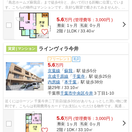
「島忠ホームズ蘇我店」まで徒歩4分と、歩いて行ける距離に位置していま
す。こちらの物件はマンションです。良好な眺望で癒されてみませんか。
「翔成ビル」の物件情報をお探しならお気...
5.6
万
円
(管理費等：3,000円 )
1ヶ月
0ヶ月
敷金
礼金
2階 / 1LDK / 33.40㎡
ラインヴィラ今井
賃貸 | マンション
フリーレント
礼0
5.6
万円
京葉線
「
蘇我
」駅 徒歩5分
京成千原線
「
千葉寺
」駅 徒歩25分
内房線
「
本千葉
」駅 徒歩38分
築29年 / 33.10㎡
千葉県
千葉市中央区
今井
３丁目1-10
近くにはローソン 千葉今井二丁目店(徒歩3分)がありちょっとした買い物に便
利です。こちらは初期費用をカードでお支払いいただける物件です。風通し
が良く真夏の暑い日も快適に過ごせ...
5.6
万
円
(管理費等：3,000円 )
1ヶ月
0ヶ月
敷金
礼金
2階 / 1DK / 33.10㎡