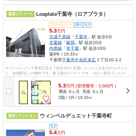
Loaplata千葉寺（ロアプラタ）
賃貸 | アパート
フリーレント
敷0
礼0
5.3
万円
京成千原線
「
千葉寺
」駅 徒歩5分
京葉線
「
蘇我
」駅 徒歩20分
内房線
「
本千葉
」駅 徒歩18分
築9年 / 19.33㎡
千葉県
千葉市中央区
末広
３丁目20-3-2
セブンイレブン千葉末広店まで徒歩4分と近場にコンビニがあるのもポイン
ト。始発駅近くの物件です。最上階のアパートです。ぜひ一度見ていただき
たい、「Loaplata千葉寺(ロアプラタ)」...
5.3
万
円
(管理費等：3,000円 )
0ヶ月
0ヶ月
敷金
礼金
2階 / 1R / 19.33㎡
ウィンベルデュエット千葉寺町
賃貸 | マンション
礼0
5.4
万円