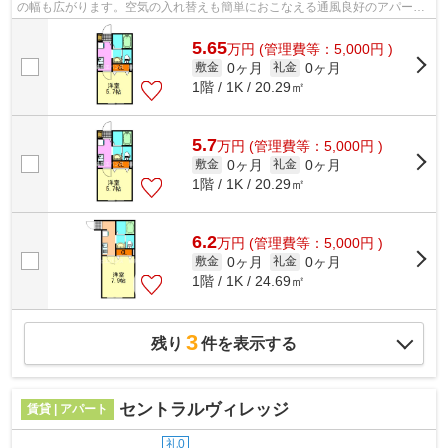
の幅も広がります。空気の入れ替えも簡単におこなえる通風良好のアパート
です。気になるイチオシ物件情報：「パ...
5.65
万
円
(管理費等：5,000円 )
0ヶ月
0ヶ月
敷金
礼金
1階 / 1K / 20.29㎡
5.7
万
円
(管理費等：5,000円 )
0ヶ月
0ヶ月
敷金
礼金
1階 / 1K / 20.29㎡
6.2
万
円
(管理費等：5,000円 )
0ヶ月
0ヶ月
敷金
礼金
1階 / 1K / 24.69㎡
3
残り
件を表示する
セントラルヴィレッジ
賃貸 | アパート
礼0