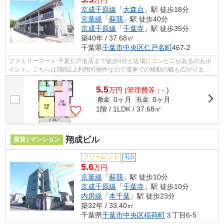
京成千原線
「
大森台
」駅 徒歩18分
京葉線
「
蘇我
」駅 徒歩40分
京成千原線
「
千葉寺
」駅 徒歩35分
築40年 / 37.68㎡
千葉県
千葉市中央区
仁戸名町
467-2
ファミリーマート 千葉仁戸名店まで徒歩4分と近場にコンビニがあるのもポ
イント。こちらは3駅以上利用可物件なので電車での移動の幅も広がりま
す。こちらの物件には自走式駐車場があり...
5.5
万
円
(管理費等：- )
0ヶ月
0ヶ月
敷金
礼金
1階 / 1LDK / 37.68㎡
翔成ビル
賃貸 | マンション
フリーレント
礼0
5.6
万円
京葉線
「
蘇我
」駅 徒歩10分
京成千原線
「
千葉寺
」駅 徒歩10分
内房線
「
本千葉
」駅 徒歩23分
築32年 / 33.40㎡
千葉県
千葉市中央区
稲荷町
３丁目6-5