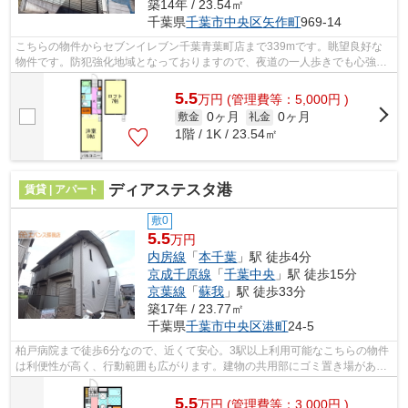
築14年 / 23.54㎡
千葉県
千葉市中央区
矢作町
969-14
こちらの物件からセブンイレブン千葉青葉町店まで339mです。眺望良好な
物件です。防犯強化地域となっておりますので、夜道の一人歩きでも心強い
ですね。当社イチオシの物件の「アール...
5.5
万
円
(管理費等：5,000円 )
0ヶ月
0ヶ月
敷金
礼金
1階 / 1K / 23.54㎡
ディアステスタ港
賃貸 | アパート
敷0
5.5
万円
内房線
「
本千葉
」駅 徒歩4分
京成千原線
「
千葉中央
」駅 徒歩15分
京葉線
「
蘇我
」駅 徒歩33分
築17年 / 23.77㎡
千葉県
千葉市中央区
港町
24-5
柏戸病院まで徒歩6分なので、近くて安心。3駅以上利用可能なこちらの物件
は利便性が高く、行動範囲も広がります。建物の共用部にゴミ置き場がある
ので、外部の人にゴミを見られるなど...
5.5
万
円
(管理費等：3,000円 )