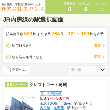
閲覧履歴
お気に入り
メニュー
0
0
JR内房線の駅選択画面
509
764
121～150
該当物件数
棟
空き数
件
棟を表示
駅で絞り込む
変更
変更
絞り込み条件：
なし
空室のみ
クレストコート葛城
賃貸 | アパート
敷0
礼0
新築
5.3
5.6
万円～
万円
京成千原線
「
千葉寺
」駅 徒歩18分
内房線
「
本千葉
」駅 徒歩20分