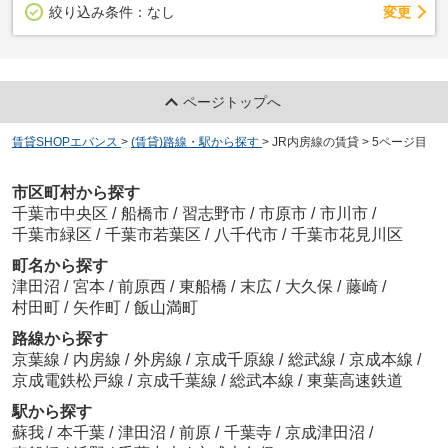
変更
絞り込み条件：
なし
ページトップへ
賃貸SHOPエバンス
>
(賃貸)路線・駅から探す
>
JR内房線の賃貸
>
5ページ目
市区町村から探す
千葉市中央区
/
船橋市
/
習志野市
/
市原市
/
市川市
/
千葉市緑区
/
千葉市若葉区
/
八千代市
/
千葉市花見川区
町名から探す
津田沼
/
宮本
/
前原西
/
東船橋
/
末広
/
大久保
/
藤崎
/
村田町
/
矢作町
/
飯山満町
路線から探す
京葉線
/
内房線
/
外房線
/
京成千原線
/
総武線
/
京成本線
/
京成電鉄松戸線
/
京成千葉線
/
総武本線
/
東葉高速鉄道
駅から探す
蘇我
/
本千葉
/
津田沼
/
前原
/
千葉寺
/
京成津田沼
/