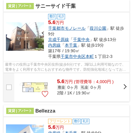
サニーサイド千葉
賃貸 | アパート
敷0
礼0
5.6
万円
千葉都市モノレール
「
葭川公園
」駅 徒歩
9分
京成千原線
「
千葉中央
」駅 徒歩13分
内房線
「
本千葉
」駅 徒歩19分
築17年 / 19.90㎡
千葉県
千葉市中央区
本町
１丁目2-3
最寄りの役所は千葉市中央区役所(徒歩6分)です。3駅以上利用可能なので、
電車をよく利用する方にもおすすめな物件です。防犯強化地域となっており
ますので、夜道の一人歩きでも心強い...
5.6
万
円
(管理費等：4,000円 )
0ヶ月
0ヶ月
敷金
礼金
2階 / 1K / 19.90㎡
Bellezza
賃貸 | アパート
フリーレント
敷0
礼0
5.6
万円