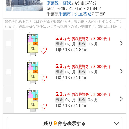
京葉線
「
蘇我
」駅 徒歩33分
築1年未満 / 21.71㎡～21.84㎡
千葉県
千葉市中央区
葛城
２丁目8
景色を眺めることには心を癒す効果があり、視力低下の恐れも少なくしてく
れます。通風良好な物件はいつでも気持ちの良い空間です。3駅以上利用可
能な物件なのでアクセスの幅が広がりま...
5.3
万
円
(管理費等：3,000円 )
0ヶ月
0ヶ月
敷金
礼金
1階 / 1K / 21.84㎡
5.3
万
円
(管理費等：3,000円 )
0ヶ月
0ヶ月
敷金
礼金
1階 / 1K / 21.84㎡
5.3
万
円
(管理費等：3,000円 )
0ヶ月
0ヶ月
敷金
礼金
1階 / 1K / 21.84㎡
9
残り
件を表示する