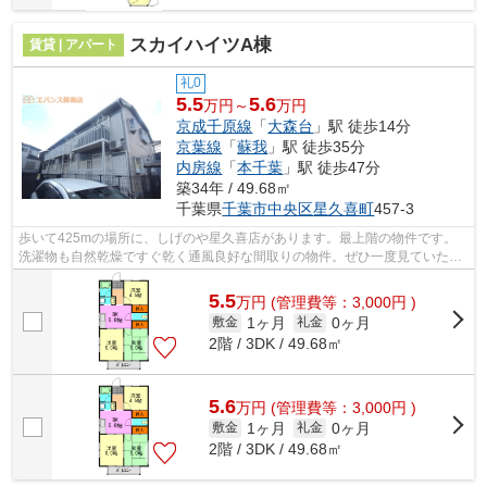
スカイハイツA棟
賃貸 | アパート
礼0
5.5
5.6
万円～
万円
京成千原線
「
大森台
」駅 徒歩14分
京葉線
「
蘇我
」駅 徒歩35分
内房線
「
本千葉
」駅 徒歩47分
築34年 / 49.68㎡
千葉県
千葉市中央区
星久喜町
457-3
歩いて425mの場所に、しげのや星久喜店があります。最上階の物件です。
洗濯物も自然乾燥ですぐ乾く通風良好な間取りの物件。ぜひ一度見ていただ
きたい、「スカイハイツA棟」です。エバ...
5.5
万
円
(管理費等：3,000円 )
1ヶ月
0ヶ月
敷金
礼金
2階 / 3DK / 49.68㎡
5.6
万
円
(管理費等：3,000円 )
1ヶ月
0ヶ月
敷金
礼金
2階 / 3DK / 49.68㎡