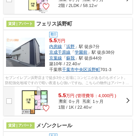
2階 / 2LDK / 58.12㎡
フェリス浜野町
賃貸 | アパート
敷0
5.5
万円
内房線
「
浜野
」駅 徒歩7分
京成千原線
「
学園前
」駅 徒歩38分
京葉線
「
蘇我
」駅 徒歩44分
築10年 / 22.40㎡
千葉県
千葉市中央区
浜野町
701-3
セブンイレブン浜野店まで徒歩3分と近場にコンビニがあるのもポイント。
防犯強化地域ですので暗い夜道も心強いですね。こちらの物件はアパートで
す。「フェリス浜野町」の物件情報をお...
5.5
万
円
(管理費等：4,000円 )
0ヶ月
1ヶ月
敷金
礼金
1階 / 1K / 22.40㎡
メゾンクレール
賃貸 | アパート
礼0