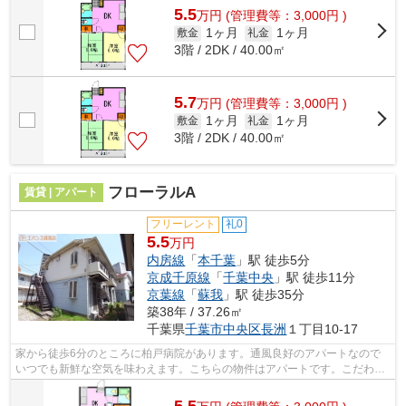
5.5
万
円
(管理費等：3,000円 )
1ヶ月
1ヶ月
敷金
礼金
3階 / 2DK / 40.00㎡
5.7
万
円
(管理費等：3,000円 )
1ヶ月
1ヶ月
敷金
礼金
3階 / 2DK / 40.00㎡
フローラルA
賃貸 | アパート
フリーレント
礼0
5.5
万円
内房線
「
本千葉
」駅 徒歩5分
京成千原線
「
千葉中央
」駅 徒歩11分
京葉線
「
蘇我
」駅 徒歩35分
築38年 / 37.26㎡
千葉県
千葉市中央区
長洲
１丁目10-17
家から徒歩6分のところに柏戸病院があります。通風良好のアパートなので
いつでも新鮮な空気を味わえます。こちらの物件はアパートです。こだわり
ポイント満載のフローラルA。気になる...
5.5