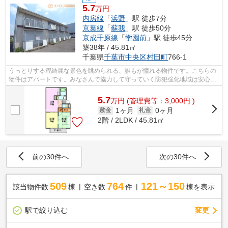
5.7
万円
内房線
「
浜野
」駅 徒歩7分
京葉線
「
蘇我
」駅 徒歩50分
京成千原線
「
学園前
」駅 徒歩45分
築38年 / 45.81㎡
千葉県
千葉市中央区
村田町
766-1
うっとりする程綺麗な景色を眺められる、誰もが憧れる物件です。こちらの
物件はアパートです。みなさんで協力して守っていく防犯強化地域は安心で
すね。こだわりポイント満載のセント...
5.7
万
円
(管理費等：3,000円 )
1ヶ月
0ヶ月
敷金
礼金
2階 / 2LDK / 45.81㎡
前の30件へ
次の30件へ
509
764
121～150
該当物件数
棟
空き数
件
棟を表示
駅で絞り込む
変更