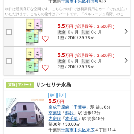
千葉県
千葉市中央区
村田町
423
物件は通風良好な空間です。こちらの物件では初期費用をカードでお支払い
いただけます。こちらの物件はアパートです。「ベルレージュ鹿野」のここ
がイチオシ。千葉市中央区エリアの賃...
5.5
万
円
(管理費等：3,500円 )
0ヶ月
0ヶ月
敷金
礼金
1階 / 2DK / 39.75㎡
5.5
万
円
(管理費等：3,500円 )
0ヶ月
0ヶ月
敷金
礼金
2階 / 2DK / 39.75㎡
サンセリテ永島
賃貸 | アパート
敷0
礼0
5.5
万円
京成千原線
「
千葉寺
」駅 徒歩8分
京葉線
「
蘇我
」駅 徒歩13分
内房線
「
本千葉
」駅 徒歩18分
築38年 / 38.00㎡
千葉県
千葉市中央区
末広
４丁目11-4