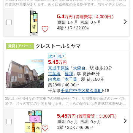
自走式駐車場があります。近くに始発駅のある物件です。当社イチオシの物
件の「ヴィレッジハウス千葉南」。ぜ...
5.4
万
円
(管理費等：4,000円 )
1ヶ月
0ヶ月
敷金
礼金
4階 / 1R / 22.00㎡
クレストールミヤマ
賃貸 | アパート
敷0
礼0
5.45
万円
京成千原線
「
大森台
」駅 徒歩23分
京葉線
「
蘇我
」駅 徒歩45分
内房線
「
本千葉
」駅 徒歩50分
築28年 / 46.06㎡
千葉県
千葉市中央区
星久喜町
518
3駅以上利用可なので電車での移動が便利です。初期費用や家賃のカード決
済で、月々の支払の手間を省けます。こちらの物件には自走式駐車場があり
ます。新着情報：クレストールミヤマの...
5.45
万
円
(管理費等：3,300円 )
0ヶ月
0ヶ月
敷金
礼金
1階 / 2DK / 46.06㎡