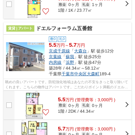
0ヶ月
1ヶ月
敷金
礼金
1階 / 1K / 23.77㎡
ドエルフォーラム五番館
賃貸 | アパート
敷0
礼0
5.5
5.7
万円～
万円
京成千原線
「
大森台
」駅 徒歩12分
京葉線
「
蘇我
」駅 徒歩25分
内房線
「
浜野
」駅 徒歩47分
築28年 / 44.34㎡～58.12㎡
千葉県
千葉市中央区
大森町
189-4
眺めの良いアパートです。防犯強化地域はあなたの不安をきっと取り除いて
くれます。こちらの物件はアパートです。こだわりポイント満載のドエルフ
ォーラム五番館。エバンス 蘇我店へ...
5.5
万
円
(管理費等：3,000円 )
0ヶ月
0ヶ月
敷金
礼金
1階 / 2DK / 44.34㎡
5.7
万
円
(管理費等：3,000円 )
0ヶ月
0ヶ月
敷金
礼金