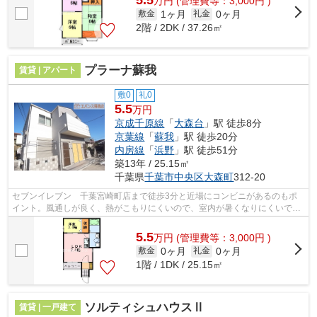
万
円
(管理費等：3,000円 )
1ヶ月
0ヶ月
敷金
礼金
2階 / 2DK / 37.26㎡
プラーナ蘇我
賃貸 | アパート
敷0
礼0
5.5
万円
京成千原線
「
大森台
」駅 徒歩8分
京葉線
「
蘇我
」駅 徒歩20分
内房線
「
浜野
」駅 徒歩51分
築13年 / 25.15㎡
千葉県
千葉市中央区
大森町
312-20
セブンイレブン 千葉宮崎町店まで徒歩3分と近場にコンビニがあるのもポ
イント。風通しが良く、熱がこもりにくいので、室内が暑くなりにくいで
す。こちらは初期費用をカードでお支払い...
5.5
万
円
(管理費等：3,000円 )
0ヶ月
0ヶ月
敷金
礼金
1階 / 1DK / 25.15㎡
ソルティシュハウスⅡ
賃貸 | 一戸建て