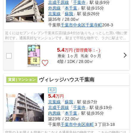
京成千原線
「
千葉寺
」駅 徒歩9分
外房線
「
本千葉
」駅 徒歩15分
京葉線
「
蘇我
」駅 徒歩26分
築35年 / 28.00㎡
千葉県
千葉市中央区
千葉寺町
208-3
近くにはセブンイレブン千葉末広店(徒歩4分)がありちょっとした買い物に便
利です。通風良好なマンションです。駅まで平坦な物件で、ラクに駅まで移
動することができます。「ウィンベル...
5.4
万
円
(管理費等：- )
1ヶ月
0ヶ月
敷金
礼金
4階 / 1DK / 28.00㎡
ヴィレッジハウス千葉南
賃貸 | マンション
礼0
5.4
万円
京葉線
「
蘇我
」駅 徒歩7分
京成千原線
「
千葉寺
」駅 徒歩19分
内房線
「
本千葉
」駅 徒歩35分
築23年 / 22.00㎡
千葉県
千葉市中央区
南町
３丁目3-18
空気の入れ替えも簡単におこなえる通風良好の物件です。こちらの物件には