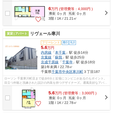
6
万
円
(管理費等：4,000円 )
0ヶ月
0ヶ月
敷金
礼金
3階 / 1K / 21.21㎡
リヴェール寒川
賃貸 | アパート
フリーレント
敷0
礼0
5.6
万円
内房線
「
本千葉
」駅 徒歩14分
京葉線
「
蘇我
」駅 徒歩25分
京成千原線
「
千葉寺
」駅 徒歩18分
築1年未満 / 22.78㎡
千葉県
千葉市中央区
寒川町
３丁目187
ローソン 千葉寒川町店まで徒歩6分と近場にコンビニがあるのもポイント。
目立つ外観と洗練された設計の内装を持つデザイナーズ。通風良好なアパー
トは洗濯物も乾きやすくなっています...
5.6
万
円
(管理費等：3,000円 )
0ヶ月
0ヶ月
敷金
礼金
1階 / 1K / 22.78㎡