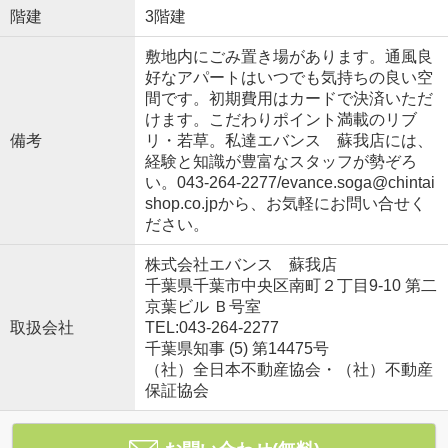
階建
3階建
敷地内にごみ置き場があります。通風良
好なアパートはいつでも気持ちの良い空
間です。初期費用はカードで決済いただ
けます。こだわりポイント満載のリブ
備考
リ・若草。私達エバンス 蘇我店には、
経験と知識が豊富なスタッフが勢ぞろ
い。043-264-2277/evance.soga@chintai
shop.co.jpから、お気軽にお問い合せく
ださい。
株式会社エバンス 蘇我店
千葉県千葉市中央区南町２丁目9-10 第二
京葉ビル Ｂ号室
取扱会社
TEL:043-264-2277
千葉県知事 (5) 第14475号
（社）全日本不動産協会・（社）不動産
保証協会