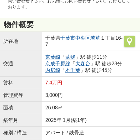
問い合わせ下さい。お気軽にお問い合わせ下さい。お待ちして
おります。
物件概要
千葉県
千葉市中央区
若草
１丁目16-
所在地
7
京葉線
「
蘇我
」駅 徒歩11分
交通
京成千原線
「
大森台
」駅 徒歩23分
内房線
「
本千葉
」駅 徒歩45分
賃料
7.4万円
管理費等
3,000円
面積
26.08㎡
築年月
2025年 1月(築1年)
種別 / 構造
アパート / 鉄骨造