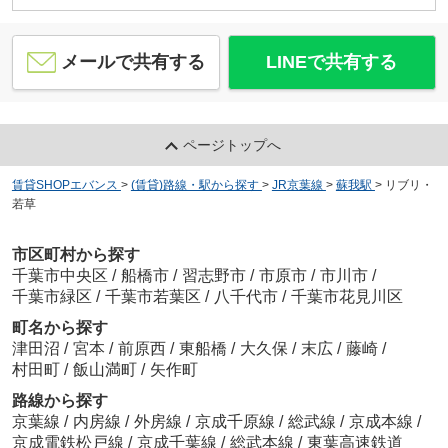
メールで共有する
LINEで共有する
ページトップへ
賃貸SHOPエバンス
>
(賃貸)路線・駅から探す
>
JR京葉線
>
蘇我駅
>
リブリ・
若草
市区町村から探す
千葉市中央区
/
船橋市
/
習志野市
/
市原市
/
市川市
/
千葉市緑区
/
千葉市若葉区
/
八千代市
/
千葉市花見川区
町名から探す
津田沼
/
宮本
/
前原西
/
東船橋
/
大久保
/
末広
/
藤崎
/
村田町
/
飯山満町
/
矢作町
路線から探す
京葉線
/
内房線
/
外房線
/
京成千原線
/
総武線
/
京成本線
/
京成電鉄松戸線
/
京成千葉線
/
総武本線
/
東葉高速鉄道