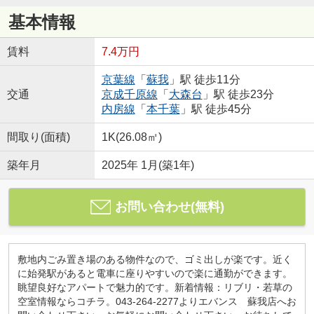
基本情報
賃料
7.4万円
京葉線
「
蘇我
」駅 徒歩11分
交通
京成千原線
「
大森台
」駅 徒歩23分
内房線
「
本千葉
」駅 徒歩45分
間取り(面積)
1K(26.08㎡)
築年月
2025年 1月(築1年)
お問い合わせ(無料)
敷地内ごみ置き場のある物件なので、ゴミ出しが楽です。近く
に始発駅があると電車に座りやすいので楽に通勤ができます。
眺望良好なアパートで魅力的です。新着情報：リブリ・若草の
空室情報ならコチラ。043-264-2277よりエバンス 蘇我店へお