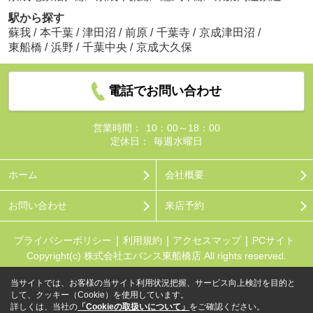
駅から探す
蘇我
/
本千葉
/
津田沼
/
前原
/
千葉寺
/
京成津田沼
/
東船橋
/
浜野
/
千葉中央
/
京成大久保
電話でお問い合わせ
営業時間：
10：00～18：00
定休日：
毎週水曜日
ホーム
会社概要
お問い合わせ
来店予約
プライバシーポリシー
利用規約
アクセスマップ
PCサイト
Copyright(c) 株式会社エバンス東船橋店 All rights reserved.
当サイトでは、お客様の当サイト利用状況把握、サービス向上検討を目的と
して、クッキー（Cookie）を使用しています。
詳しくは、当社の
「Cookieの取扱いについて」
をご確認ください。