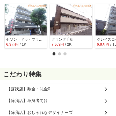
セゾン・ドゥ・ブランシェ千葉中央
グランダ千葉
グレイスコ
6.9
万
円
/ 1K
7.5
万
円
/ 2K
6.8
万
円
/ 1
こだわり特集
【蘇我店】敷金・礼金0
【蘇我店】単身者向け
【蘇我店】おしゃれなデザイナーズ