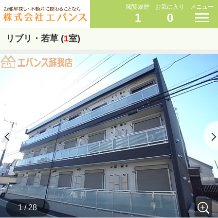
閲覧履歴
お気に入り
メニュー
1
0
リブリ・若草 (
1
室)
1 / 28