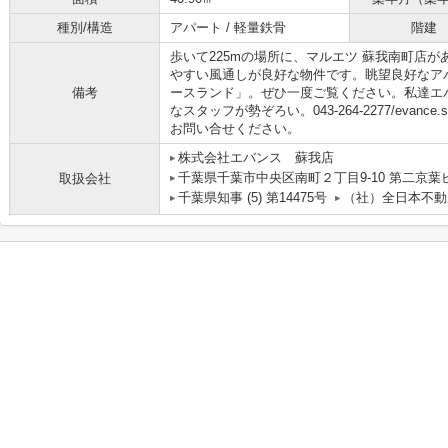
種別/構造
アパート / 軽量鉄骨
階建
歩いて225mの場所に、マルエツ 蘇我南町店
やすい風通しが良好な物件です。眺望良好なア
備考
ースランド」。ぜひ一度ご覧ください。私達エ
なスタッフが勢ぞろい。043-264-2277/evance.so
お問い合せください。
株式会社エバンス 蘇我店
千葉県千葉市中央区南町２丁目9-10 第二京葉
取扱会社
千葉県知事 (5) 第14475号
（社）全日本不動