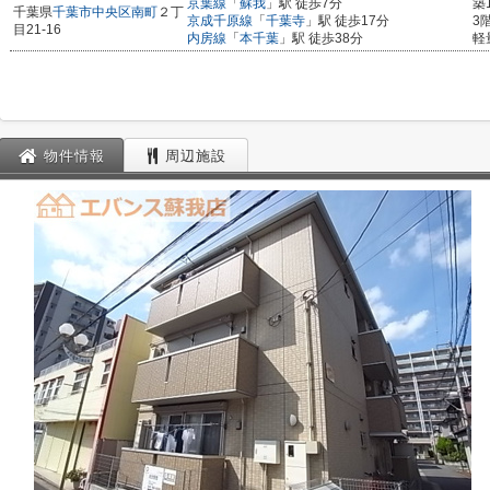
京葉線
「
蘇我
」駅 徒歩7分
築
千葉県
千葉市中央区
南町
２丁
京成千原線
「
千葉寺
」駅 徒歩17分
3
目21-16
内房線
「
本千葉
」駅 徒歩38分
軽
物件情報
周辺施設