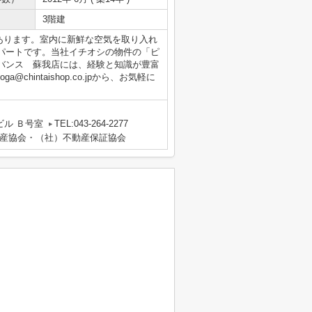
3階建
があります。室内に新鮮な空気を取り入れ
パートです。当社イチオシの物件の「ピ
バンス 蘇我店には、経験と知識が豊富
ga@chintaishop.co.jpから、お気軽に
ビル Ｂ号室
TEL:043-264-2277
産協会・（社）不動産保証協会