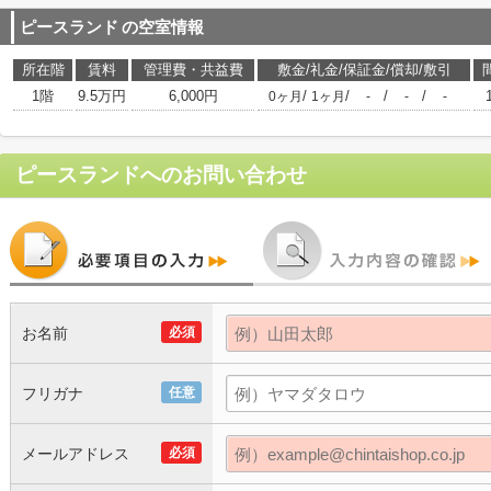
ピースランド
の空室情報
所在階
賃料
管理費・共益費
敷金/礼金/保証金/償却/敷引
1階
9.5万円
6,000円
/
/
/
/
0ヶ月
1ヶ月
-
-
-
ピースランド
へのお問い合わせ
お名前
必須
フリガナ
任意
メールアドレス
必須