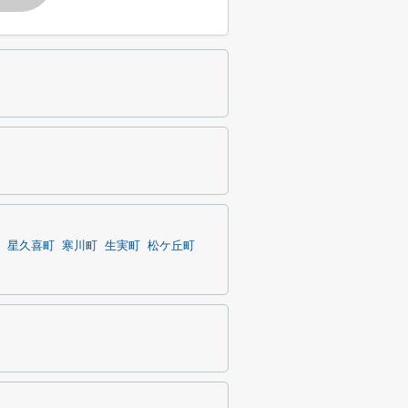
星久喜町
寒川町
生実町
松ケ丘町