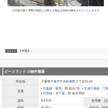
※写真や図と実際の現状とが異なる場合は現状を優先させていただきます
【外観】
コメント
ピースランド
の物件概要
所在地
千葉県
千葉市中央区
南町
２丁目21-16
京葉線
「
蘇我
」駅 徒歩7分
京成千原線
「
千
交通
内房線
「
本千葉
」駅 徒歩38分
賃料
9.5万円
管理費・共
面積
40.90㎡
築年月（築