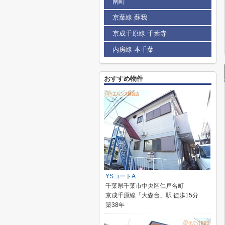
南町
京葉線 蘇我
京成千原線 千葉寺
内房線 本千葉
おすすめ物件
YSコートA
千葉県千葉市中央区仁戸名町
京成千原線「大森台」駅 徒歩15分
築38年