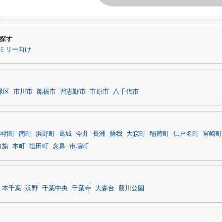
探す
ミリー向け
緑区
市川市
船橋市
習志野市
市原市
八千代市
神明町
南町
浜野町
葛城
今井
長洲
蘇我
大森町
稲荷町
仁戸名町
宮崎町
白旗
本町
塩田町
亥鼻
市場町
本千葉
浜野
千葉中央
千葉寺
大森台
葭川公園