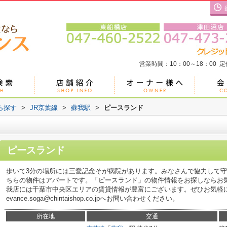
営業時間：10：00～18：00 
ら探す
>
JR京葉線
>
蘇我駅
>
ピースランド
ピースランド
歩いて3分の場所には三愛記念そが病院があります。みなさんで協力して
ちらの物件はアパートです。「ピースランド」の物件情報をお探しならお
我店には千葉市中央区エリアの賃貸情報が豊富にございます。ぜひお気軽に043-
evance.soga@chintaishop.co.jpへお問い合わせください。
所在地
交通