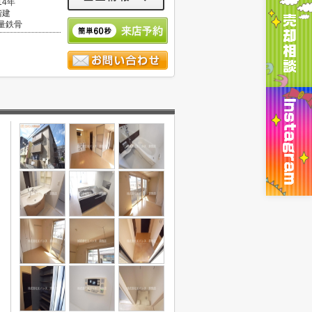
14年
階建
量鉄骨