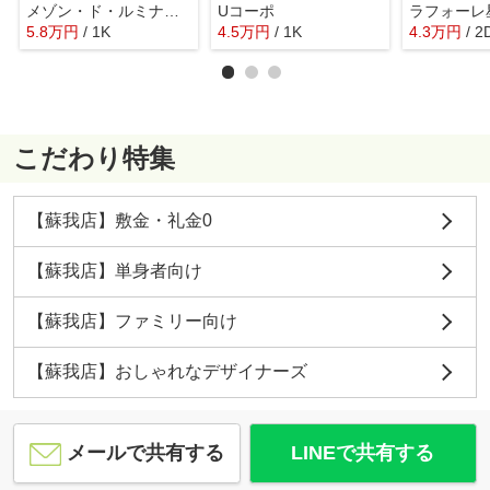
メゾン・ド・ルミナーレ
Uコーポ
ラフォーレ
5.8
万
円
/ 1K
4.5
万
円
/ 1K
4.3
万
円
/ 2
こだわり特集
【蘇我店】敷金・礼金0
【蘇我店】単身者向け
【蘇我店】ファミリー向け
【蘇我店】おしゃれなデザイナーズ
メールで共有する
LINEで共有する