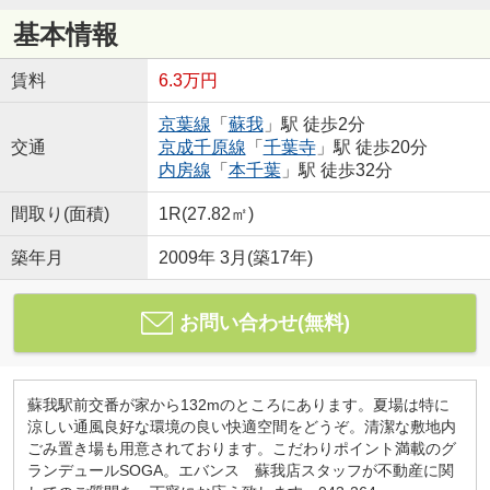
基本情報
賃料
6.3万円
京葉線
「
蘇我
」駅 徒歩2分
交通
京成千原線
「
千葉寺
」駅 徒歩20分
内房線
「
本千葉
」駅 徒歩32分
間取り(面積)
1R(27.82㎡)
築年月
2009年 3月(築17年)
お問い合わせ(無料)
蘇我駅前交番が家から132mのところにあります。夏場は特に
涼しい通風良好な環境の良い快適空間をどうぞ。清潔な敷地内
ごみ置き場も用意されております。こだわりポイント満載のグ
ランデュールSOGA。エバンス 蘇我店スタッフが不動産に関