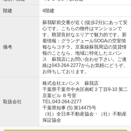
階建
4階建
蘇我駅前交番が近く(徒歩2分)にあって安
心です。こちらの物件はマンションで
す。眺望良好なエリアで魅力的です。新
着情報：グランデュールSOGAの空室情
備考
報ならコチラ。京葉線蘇我周辺の賃貸情
報のことなら、地域に特化したエバン
ス 蘇我店にお問い合わせ下さい。ご連
絡は043-264-2277からお気軽にどうぞ、
お待ちしております。
株式会社エバンス 蘇我店
千葉県千葉市中央区南町２丁目9-10 第二
京葉ビル Ｂ号室
取扱会社
TEL:043-264-2277
千葉県知事 (5) 第14475号
（社）全日本不動産協会・（社）不動産
保証協会