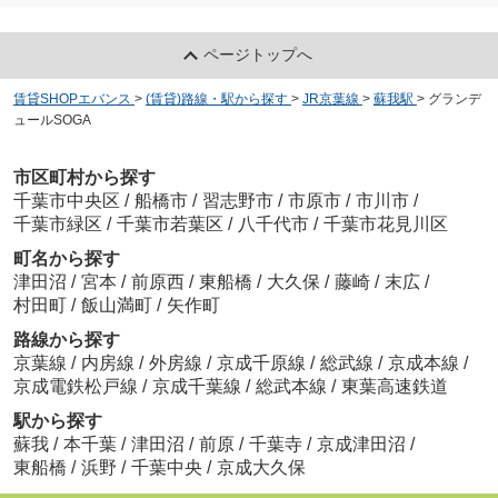
ページトップへ
賃貸SHOPエバンス
>
(賃貸)路線・駅から探す
>
JR京葉線
>
蘇我駅
>
グランデ
ュールSOGA
市区町村から探す
千葉市中央区
/
船橋市
/
習志野市
/
市原市
/
市川市
/
千葉市緑区
/
千葉市若葉区
/
八千代市
/
千葉市花見川区
町名から探す
津田沼
/
宮本
/
前原西
/
東船橋
/
大久保
/
藤崎
/
末広
/
村田町
/
飯山満町
/
矢作町
路線から探す
京葉線
/
内房線
/
外房線
/
京成千原線
/
総武線
/
京成本線
/
京成電鉄松戸線
/
京成千葉線
/
総武本線
/
東葉高速鉄道
駅から探す
蘇我
/
本千葉
/
津田沼
/
前原
/
千葉寺
/
京成津田沼
/
東船橋
/
浜野
/
千葉中央
/
京成大久保