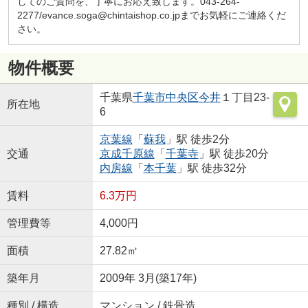
してのご質問を、丁寧にお応え致します。043-264-
2277/evance.soga@chintaishop.co.jpまでお気軽にご連絡くだ
さい。
物件概要
千葉県
千葉市中央区
今井
１丁目23-
所在地
6
京葉線
「
蘇我
」駅 徒歩2分
交通
京成千原線
「
千葉寺
」駅 徒歩20分
内房線
「
本千葉
」駅 徒歩32分
賃料
6.3万円
管理費等
4,000円
面積
27.82㎡
築年月
2009年 3月(築17年)
種別 / 構造
マンション / 鉄骨造