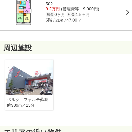
502
9.2万円
(管理費等：9,000円)
0ヶ月
1.5ヶ月
敷金
礼金
5階
47.00㎡
2DK
周辺施設
ベルク フォルテ蘇我
約989m／13分