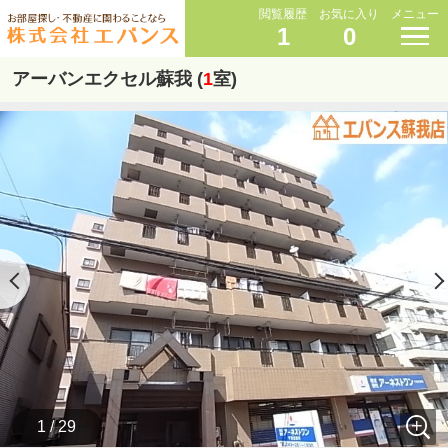
閲覧履歴
お気に入り
メニュー
1
0
アーバンエクセル蘇我 (
1
室)
1 / 29