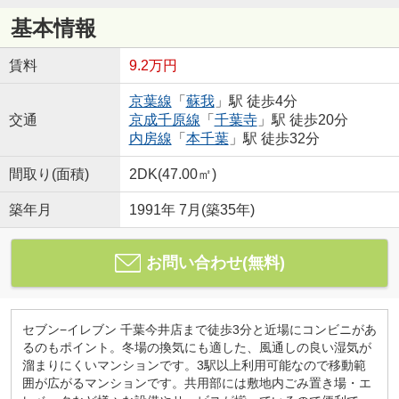
基本情報
賃料
9.2万円
京葉線
「
蘇我
」駅 徒歩4分
交通
京成千原線
「
千葉寺
」駅 徒歩20分
内房線
「
本千葉
」駅 徒歩32分
間取り(面積)
2DK(47.00㎡)
築年月
1991年 7月(築35年)
お問い合わせ(無料)
セブン−イレブン 千葉今井店まで徒歩3分と近場にコンビニがあ
るのもポイント。冬場の換気にも適した、風通しの良い湿気が
溜まりにくいマンションです。3駅以上利用可能なので移動範
囲が広がるマンションです。共用部には敷地内ごみ置き場・エ