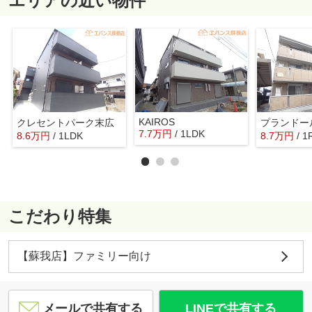
エリアの近い物件
KAIROS
クレセントパーク末広
プランドー
7.7
万
円
/ 1LDK
8.6
万
円
/ 1LDK
8.7
万
円
/ 1
こだわり特集
【蘇我店】ファミリー向け
メールで共有する
LINEで共有する