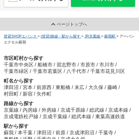
ページトップへ
賃貸SHOPエバンス
>
(賃貸)路線・駅から探す
>
JR京葉線
>
蘇我駅
>
アーバン
エクセル蘇我
市区町村から探す
千葉市中央区
/
船橋市
/
習志野市
/
市原市
/
市川市
/
千葉市緑区
/
千葉市若葉区
/
八千代市
/
千葉市花見川区
町名から探す
津田沼
/
宮本
/
前原西
/
東船橋
/
末広
/
大久保
/
藤崎
/
村田町
/
新宿
/
矢作町
路線から探す
京葉線
/
内房線
/
外房線
/
京成千原線
/
総武線
/
京成本線
/
京成電鉄松戸線
/
京成千葉線
/
総武本線
/
東葉高速鉄道
駅から探す
蘇我
/
本千葉
/
津田沼
/
前原
/
京成津田沼
/
千葉寺
/