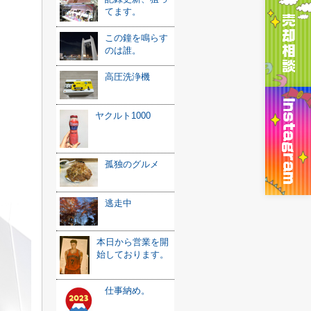
てます。
この鐘を鳴らす
のは誰。
高圧洗浄機
ヤクルト1000
孤独のグルメ
逃走中
本日から営業を開
始しております。
仕事納め。