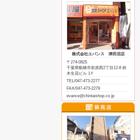
株式会社エバンス 津田沼店
〒274-0825
千葉県船橋市前原西2丁目12-8 鈴
木生花ビル 1Ｆ
TEL/047-473-2277
FAX/047-473-2279
evance@chintaishop.co.jp