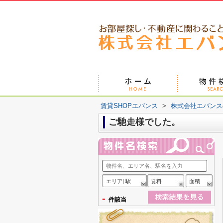
賃貸SHOPエバンス
>
株式会社エバンス
ご馳走様でした。
エリア| 駅
賃料
面積
-
件該当