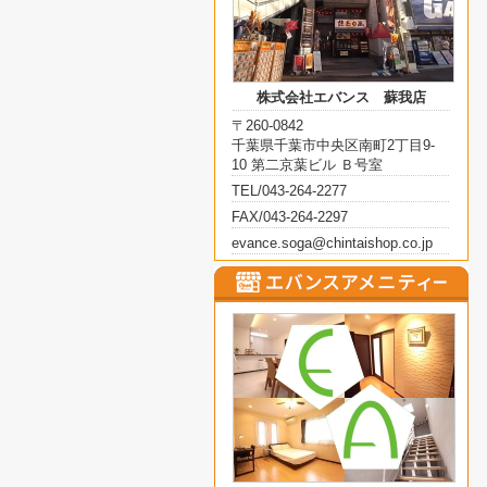
株式会社エバンス 蘇我店
〒260-0842
千葉県千葉市中央区南町2丁目9-
10 第二京葉ビル Ｂ号室
TEL/043-264-2277
FAX/043-264-2297
evance.soga@chintaishop.co.jp