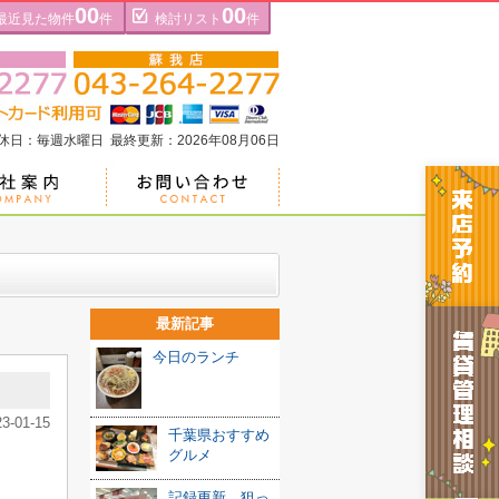
00
00
最近見た物件
件
検討リスト
件
定休日：毎週水曜日 最終更新：2026年08月06日
最新記事
今日のランチ
23-01-15
千葉県おすすめ
グルメ
記録更新、狙っ