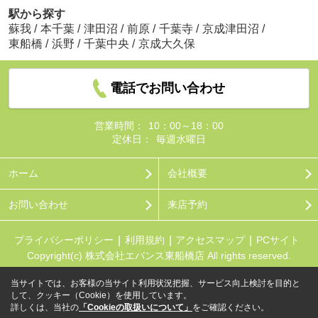
駅から探す
蘇我
/
本千葉
/
津田沼
/
前原
/
千葉寺
/
京成津田沼
/
東船橋
/
浜野
/
千葉中央
/
京成大久保
電話でお問い合わせ
営業時間：
10：00～18：00
定休日：
毎週水曜日
ホーム
会社概要
お問い合わせ
来店予約
プライバシーポリシー
利用規約
アクセスマップ
PCサイト
Copyright(c) 株式会社エバンス東船橋店 All rights reserved.
当サイトでは、お客様の当サイト利用状況把握、サービス向上検討を目的と
して、クッキー（Cookie）を使用しています。
詳しくは、当社の
「Cookieの取扱いについて」
をご確認ください。