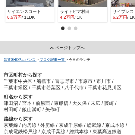
サイエンスコート
ライトピア村田
サイプレス
8.5万円
/ 1LDK
4.2万円
/ 1K
6.2万円
/ 1K
ページトップへ
賃貸SHOPエバンス
>
ブログ記事一覧
>
今日のランチ
市区町村から探す
千葉市中央区
/
船橋市
/
習志野市
/
市原市
/
市川市
/
千葉市緑区
/
千葉市若葉区
/
八千代市
/
千葉市花見川区
町名から探す
津田沼
/
宮本
/
前原西
/
東船橋
/
大久保
/
末広
/
藤崎
/
村田町
/
飯山満町
/
矢作町
路線から探す
京葉線
/
内房線
/
外房線
/
京成千原線
/
総武線
/
京成本線
/
京成電鉄松戸線
/
京成千葉線
/
総武本線
/
東葉高速鉄道