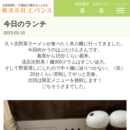
閲覧履歴
お気に入り
メニュー
0
0
今日のランチ
2023-02-15
久々次郎系ラーメンが食べたく本八幡に行ってきました。
今回向かうのはぶたけんさんです。
着席から15分くらい着丼。
流石次郎系！麺300グラムはすごい迫力。
そして野菜増しにしたので中々麺に辿りつかない。（笑）
20分くらい苦戦してやっと完食。
次回は限定メニューを挑戦します！
ごちそうさまでした。