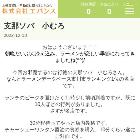
閲覧履歴
お気に入り
メニュー
0
0
支那ソバ 小むろ
2022-12-13
おはようございます！！
朝晩だいぶん冷え込み、ラーメンが恋しい季節になってき
ましたね(^^)/
今回お邪魔するのは行徳の支那ソバ 小むろさん。
なんとラーメンデータベース市川市ランキング1位の名店
です。
ランチのピークを避けたく11時少し前頃到着ですが、既に
10人ほどの行列がありました。
さすが名店です。
30分程待ってやっと店内昇格です。
チャーシューワンタン醬油の食券を購入、
10分くらい遂に
ご対面です。