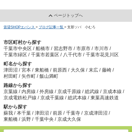
ページトップへ
賃貸SHOPエバンス
>
ブログ記事一覧
>
支那ソバ 小むろ
市区町村から探す
千葉市中央区
/
船橋市
/
習志野市
/
市原市
/
市川市
/
千葉市緑区
/
千葉市若葉区
/
八千代市
/
千葉市花見川区
町名から探す
津田沼
/
宮本
/
東船橋
/
前原西
/
大久保
/
末広
/
藤崎
/
村田町
/
矢作町
/
飯山満町
路線から探す
京葉線
/
内房線
/
外房線
/
京成千原線
/
総武線
/
京成本線
/
京成電鉄松戸線
/
京成千葉線
/
総武本線
/
東葉高速鉄道
駅から探す
蘇我
/
本千葉
/
津田沼
/
前原
/
千葉寺
/
京成津田沼
/
東船橋
/
浜野
/
千葉中央
/
京成大久保