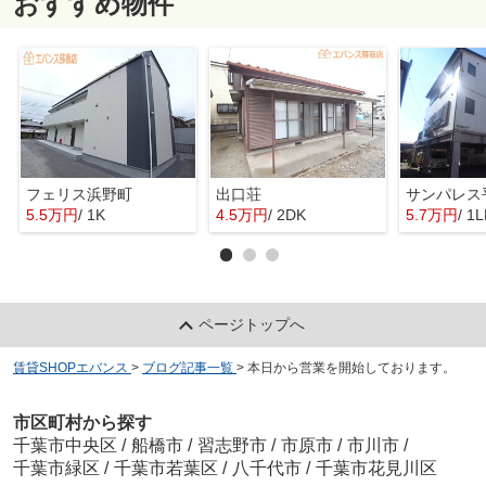
おすすめ物件
フェリス浜野町
出口荘
サンパレス
5.5万円
/ 1K
4.5万円
/ 2DK
5.7万円
/ 1
ページトップへ
賃貸SHOPエバンス
>
ブログ記事一覧
>
本日から営業を開始しております。
市区町村から探す
千葉市中央区
/
船橋市
/
習志野市
/
市原市
/
市川市
/
千葉市緑区
/
千葉市若葉区
/
八千代市
/
千葉市花見川区