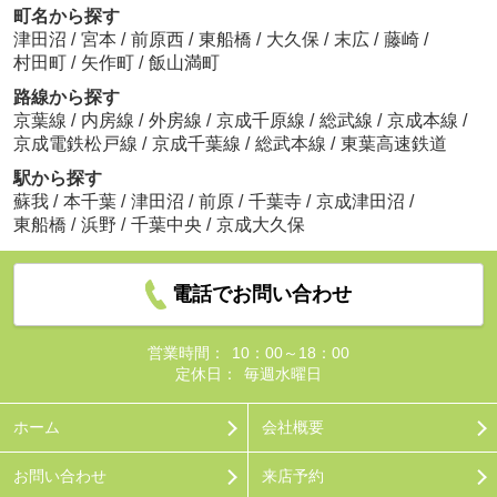
町名から探す
津田沼
/
宮本
/
前原西
/
東船橋
/
大久保
/
末広
/
藤崎
/
村田町
/
矢作町
/
飯山満町
路線から探す
京葉線
/
内房線
/
外房線
/
京成千原線
/
総武線
/
京成本線
/
京成電鉄松戸線
/
京成千葉線
/
総武本線
/
東葉高速鉄道
駅から探す
蘇我
/
本千葉
/
津田沼
/
前原
/
千葉寺
/
京成津田沼
/
東船橋
/
浜野
/
千葉中央
/
京成大久保
電話でお問い合わせ
営業時間：
10：00～18：00
定休日：
毎週水曜日
ホーム
会社概要
お問い合わせ
来店予約