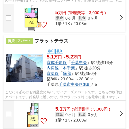
の手間が省けます。こちらの物件はアパートです。眺望良好な物件はこちら
です。新着情報：ルミエール大巌寺の...
5
万
円
(管理費等：3,000円 )
0ヶ月
0ヶ月
敷金
礼金
1階 / 1K / 20.05㎡
フラットテラス
賃貸 | アパート
敷0
礼0
5.1
5.2
万円～
万円
京成千原線
「
千葉中央
」駅 徒歩16分
内房線
「
本千葉
」駅 徒歩20分
京葉線
「
蘇我
」駅 徒歩50分
築8年 / 23.69㎡～28.36㎡
千葉県
千葉市中央区
旭町
7-5
こだわり派の方も満足度の高いデザイナーズアパートです。こちらの物件は
アパートです。始発駅に近いので、朝のラッシュ時にも電車に座りやすいで
す。ぜひ一度見ていただきたい、「フ...
5.1
万
円
(管理費等：3,000円 )
0ヶ月
0ヶ月
敷金
礼金
1階 / 1K / 23.69㎡