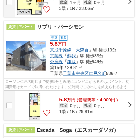
1ヶ月
0ヶ月
敷金
礼金
3階 / 1R / 23.06㎡
リブリ・パーシモン
賃貸 | アパート
敷0
礼0
5.8
万円
京成千原線
「
大森台
」駅 徒歩13分
京葉線
「
蘇我
」駅 徒歩35分
外房線
「
鎌取
」駅 徒歩49分
築15年 / 29.81㎡
千葉県
千葉市中央区
仁戸名町
536-7
ローソン仁戸名町店まで徒歩5分と近場にコンビニがあるのもポイント。初
期費用はカードで決済いただけます。短時間でごみ出しを終えられるよう
に、敷地内にゴミ置き場を備えております...
5.8
万
円
(管理費等：4,000円 )
0ヶ月
0ヶ月
敷金
礼金
1階 / 1K / 29.81㎡
Escada Soga（エスカーダソガ）
賃貸 | アパート