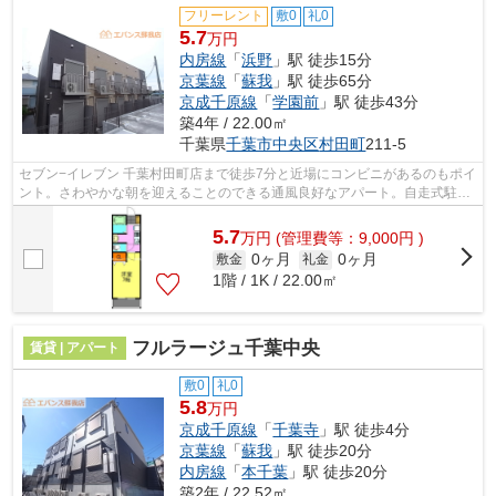
フリーレント
敷0
礼0
5.7
万円
内房線
「
浜野
」駅 徒歩15分
京葉線
「
蘇我
」駅 徒歩65分
京成千原線
「
学園前
」駅 徒歩43分
築4年 / 22.00㎡
千葉県
千葉市中央区
村田町
211-5
セブン−イレブン 千葉村田町店まで徒歩7分と近場にコンビニがあるのもポイ
ント。さわやかな朝を迎えることのできる通風良好なアパート。自走式駐車
場が併設されたアパートです。ぜひ一...
5.7
万
円
(管理費等：9,000円 )
0ヶ月
0ヶ月
敷金
礼金
1階 / 1K / 22.00㎡
フルラージュ千葉中央
賃貸 | アパート
敷0
礼0
5.8
万円
京成千原線
「
千葉寺
」駅 徒歩4分
京葉線
「
蘇我
」駅 徒歩20分
内房線
「
本千葉
」駅 徒歩20分
築2年 / 22.52㎡