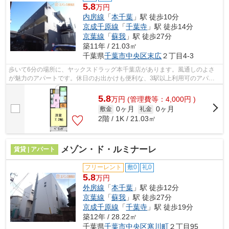
5.8
万円
内房線
「
本千葉
」駅 徒歩10分
京成千原線
「
千葉寺
」駅 徒歩14分
京葉線
「
蘇我
」駅 徒歩27分
築11年 / 21.03㎡
千葉県
千葉市中央区
末広
２丁目4-3
歩いて6分の場所に、ヤックスドラッグ本千葉店があります。風通しのよさ
が魅力のアパートです。休日のお出かけも便利な、3駅以上利用可のアパー
トがおすすめです。気になるイチオシ物...
5.8
万
円
(管理費等：4,000円 )
0ヶ月
0ヶ月
敷金
礼金
2階 / 1K / 21.03㎡
メゾン・ド・ルミナーレ
賃貸 | アパート
フリーレント
敷0
礼0
5.8
万円
外房線
「
本千葉
」駅 徒歩12分
京葉線
「
蘇我
」駅 徒歩27分
京成千原線
「
千葉寺
」駅 徒歩19分
築12年 / 28.22㎡
千葉県
千葉市中央区
寒川町
２丁目95