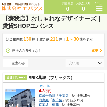
閲覧履歴
お気に入り
メニュー
0
0
【蘇我店】おしゃれなデザイナーズ｜
賃貸SHOPエバンス
130
211
1～30
該当物件数
棟
空き数
件
棟を表示
変更
絞り込み条件：
なし
空室のみ
BRIX葛城（ブリックス）
賃貸 | アパート
敷0
礼0
4.3
万円
京成千原線
「
千葉寺
」駅 徒歩15分
内房線
「
本千葉
」駅 徒歩19分
京葉線
「
蘇我
」駅 徒歩32分