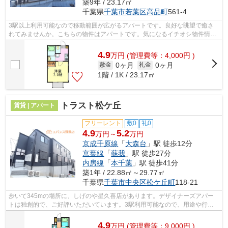
築9年 / 23.17㎡
千葉県
千葉市若葉区
高品町
561-4
3駅以上利用可能なので移動範囲が広がるアパートです。良好な眺望で癒さ
れてみませんか。こちらの物件はアパートです。気になるイチオシ物件情
報：「グリーンヒルズ」。エバンス 蘇我...
4.9
万
円
(管理費等：4,000円 )
0ヶ月
0ヶ月
敷金
礼金
1階 / 1K / 23.17㎡
トラスト松ケ丘
賃貸 | アパート
フリーレント
敷0
礼0
4.9
5.2
万円～
万円
京成千原線
「
大森台
」駅 徒歩12分
京葉線
「
蘇我
」駅 徒歩27分
内房線
「
本千葉
」駅 徒歩41分
築1年 / 22.88㎡～29.77㎡
千葉県
千葉市中央区
松ケ丘町
118-21
歩いて345mの場所に、しげのや星久喜店があります。デザイナーズアパー
トは独創的で、ご好評いただいています。3駅利用可能なので、用途や行き
先に応じて経路を選択できます。気になる...
4.9
万
円
(管理費等：9,000円 )