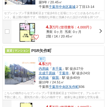
築9年 / 20.45㎡
千葉県
千葉市中央区
葛城
２丁目13-14
セブンイレブン千葉青葉町店まで徒歩6分と近場にコンビニがあるのもポイ
ント。最上階の物件です。特徴的な外観と洗練された設計の内装を持つデザ
イナーズ。こだわりポイント満載のBRIX...
4.3
万
円
(管理費等：4,000円 )
0ヶ月
0ヶ月
敷金
礼金
2階 / 1K / 20.45㎡
PSR矢作町
賃貸 | マンション
敷0
4.5
万円
内房線
「
本千葉
」駅 徒歩27分
京成千原線
「
千葉寺
」駅 徒歩24分
内房線
「
蘇我
」駅 徒歩40分
築10年 / 24.51㎡
千葉県
千葉市中央区
矢作町
836
こちらの物件からセブンイレブン千葉青葉町店まで420mです。アレルギー
予防に適した、通気性の良い安心の物件です。健康な体は新鮮な空気を吸う
ところから。こちらの物件では初期費用...
4.5