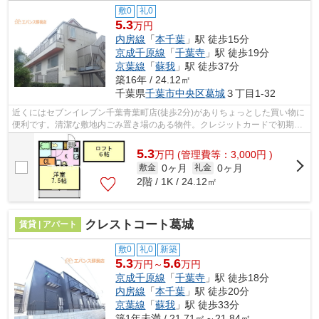
敷0
礼0
5.3
万円
内房線
「
本千葉
」駅 徒歩15分
京成千原線
「
千葉寺
」駅 徒歩19分
京葉線
「
蘇我
」駅 徒歩37分
築16年 / 24.12㎡
千葉県
千葉市中央区
葛城
３丁目1-32
近くにはセブンイレブン千葉青葉町店(徒歩2分)がありちょっとした買い物に
便利です。清潔な敷地内ごみ置き場のある物件。クレジットカードで初期費
用をお支払いいただける物件です。ぜ...
5.3
万
円
(管理費等：3,000円 )
0ヶ月
0ヶ月
敷金
礼金
2階 / 1K / 24.12㎡
クレストコート葛城
賃貸 | アパート
敷0
礼0
新築
5.3
5.6
万円～
万円
京成千原線
「
千葉寺
」駅 徒歩18分
内房線
「
本千葉
」駅 徒歩20分
京葉線
「
蘇我
」駅 徒歩33分
築1年未満 / 21.71㎡～21.84㎡