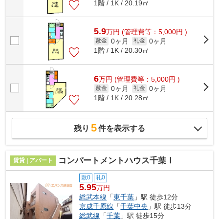
1階 / 1K / 20.19㎡
5.9
万
円
(管理費等：5,000円 )
0ヶ月
0ヶ月
敷金
礼金
1階 / 1K / 20.30㎡
6
万
円
(管理費等：5,000円 )
0ヶ月
0ヶ月
敷金
礼金
1階 / 1K / 20.28㎡
5
残り
件を表示する
コンパートメントハウス千葉Ⅰ
賃貸 | アパート
敷0
礼0
5.95
万円
総武本線
「
東千葉
」駅 徒歩12分
京成千原線
「
千葉中央
」駅 徒歩13分
総武線
「
千葉
」駅 徒歩15分