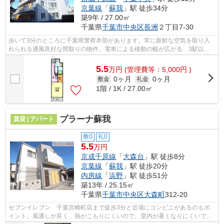
京葉線
「
蘇我
」駅 徒歩34分
築9年 / 27.00㎡
千葉県
千葉市中央区
長洲
２丁目7-30
歩いて3分のところに千葉県警察本部があります。常に新鮮な空気を取り入
れられる通風良好な間取りの物件。電車による移動の幅が広がる、3駅以上
利用可能な物件です。気になるイチオシ...
5.5
万
円
(管理費等：5,000円 )
0ヶ月
0ヶ月
敷金
礼金
1階 / 1K / 27.00㎡
プラーナ蘇我
賃貸 | アパート
敷0
礼0
5.5
万円
京成千原線
「
大森台
」駅 徒歩8分
京葉線
「
蘇我
」駅 徒歩20分
内房線
「
浜野
」駅 徒歩51分
築13年 / 25.15㎡
千葉県
千葉市中央区
大森町
312-20
セブンイレブン 千葉宮崎町店まで徒歩3分と近場にコンビニがあるのもポ
イント。風通しが良く、熱がこもりにくいので、室内が暑くなりにくいで