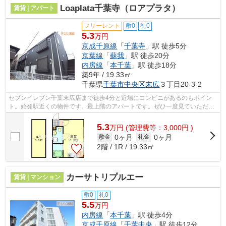
Loaplata千葉寺（ロアプラタ）
賃貸 | アパート
フリーレント
敷0
礼0
5.3
万円
京成千原線
「
千葉寺
」駅 徒歩5分
京葉線
「
蘇我
」駅 徒歩20分
内房線
「
本千葉
」駅 徒歩18分
築9年 / 19.33㎡
千葉県
千葉市中央区
末広
３丁目20-3-2
セブンイレブン千葉末広店まで徒歩4分と近場にコンビニがあるのもポイン
ト。始発駅近くの物件です。最上階のアパートです。ぜひ一度見ていただき
たい、「Loaplata千葉寺(ロアプラタ)」...
5.3
万
円
(管理費等：3,000円 )
0ヶ月
0ヶ月
敷金
礼金
2階 / 1R / 19.33㎡
カーサトリプルエー
賃貸 | マンション
敷0
礼0
5.5
万円
内房線
「
本千葉
」駅 徒歩4分
京成千原線
「
千葉中央
」駅 徒歩12分