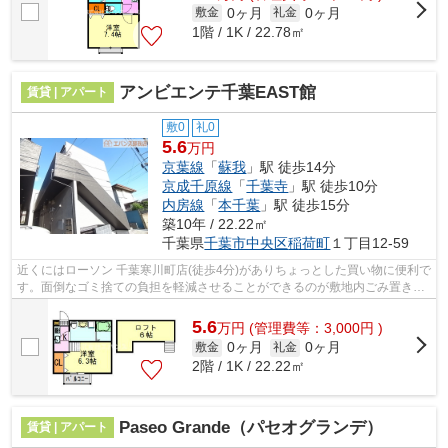
0ヶ月
0ヶ月
敷金
礼金
1階 / 1K / 22.78㎡
アンビエンテ千葉EAST館
賃貸 | アパート
敷0
礼0
5.6
万円
京葉線
「
蘇我
」駅 徒歩14分
京成千原線
「
千葉寺
」駅 徒歩10分
内房線
「
本千葉
」駅 徒歩15分
築10年 / 22.22㎡
千葉県
千葉市中央区
稲荷町
１丁目12-59
近くにはローソン 千葉寒川町店(徒歩4分)がありちょっとした買い物に便利で
す。面倒なゴミ捨ての負担を軽減させることができるのが敷地内ごみ置き場
の魅力です。3駅利用可能なので、用...
5.6
万
円
(管理費等：3,000円 )
0ヶ月
0ヶ月
敷金
礼金
2階 / 1K / 22.22㎡
Paseo Grande（パセオグランデ）
賃貸 | アパート