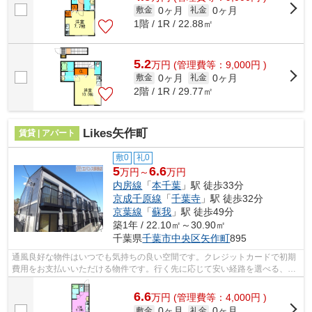
0ヶ月
0ヶ月
敷金
礼金
1階 / 1R / 22.88㎡
5.2
万
円
(管理費等：9,000円 )
0ヶ月
0ヶ月
敷金
礼金
2階 / 1R / 29.77㎡
Likes矢作町
賃貸 | アパート
敷0
礼0
5
6.6
万円～
万円
内房線
「
本千葉
」駅 徒歩33分
京成千原線
「
千葉寺
」駅 徒歩32分
京葉線
「
蘇我
」駅 徒歩49分
築1年 / 22.10㎡～30.90㎡
千葉県
千葉市中央区
矢作町
895
通風良好な物件はいつでも気持ちの良い空間です。クレジットカードで初期
費用をお支払いいただける物件です。行く先に応じて安い経路を選べる、3
駅利用可能な物件です。こだわりポイン...
6.6
万
円
(管理費等：4,000円 )
0ヶ月
0ヶ月
敷金
礼金