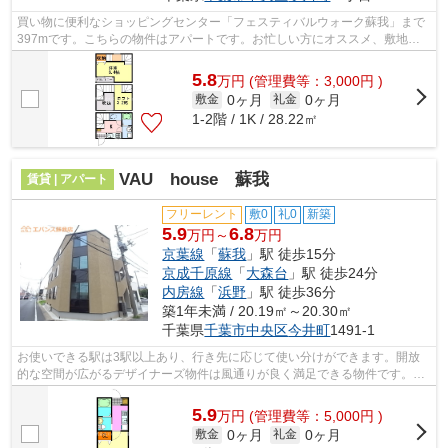
買い物に便利なショッピングセンター「フェスティバルウォーク蘇我」まで
397mです。こちらの物件はアパートです。お忙しい方にオススメ、敷地内
にごみ置き場のある物件です。こだわり...
5.8
万
円
(管理費等：3,000円 )
0ヶ月
0ヶ月
敷金
礼金
1-2階 / 1K / 28.22㎡
VAU house 蘇我
賃貸 | アパート
フリーレント
敷0
礼0
新築
5.9
6.8
万円～
万円
京葉線
「
蘇我
」駅 徒歩15分
京成千原線
「
大森台
」駅 徒歩24分
内房線
「
浜野
」駅 徒歩36分
築1年未満 / 20.19㎡～20.30㎡
千葉県
千葉市中央区
今井町
1491-1
お使いできる駅は3駅以上あり、行き先に応じて使い分けができます。開放
的な空間が広がるデザイナーズ物件は風通りが良く満足できる物件です。通
風良好で陽の当たる気持ちの良いアパー...
5.9
万
円
(管理費等：5,000円 )
0ヶ月
0ヶ月
敷金
礼金