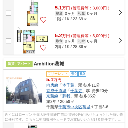
5.1
万
円
(管理費等：3,000円 )
0ヶ月
0ヶ月
敷金
礼金
1階 / 1K / 23.69㎡
5.2
万
円
(管理費等：3,000円 )
0ヶ月
0ヶ月
敷金
礼金
2階 / 1K / 28.36㎡
Ambition葛城
賃貸 | アパート
フリーレント
敷0
礼0
5.1
万円
内房線
「
本千葉
」駅 徒歩11分
京成千原線
「
千葉寺
」駅 徒歩20分
京葉線
「
蘇我
」駅 徒歩35分
築2年 / 20.59㎡
千葉県
千葉市中央区
葛城
１丁目3-8
近くにはローソン 千葉大医学部正門前店(徒歩6分)がありちょっとした買い物
に便利です。こちらは初期費用をカードでお支払いいただける物件です。3
駅以上利用可なので、お出かけの幅も...