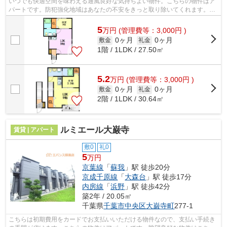
いつでも快適空間を味わえる通風良好な気持ちよい物件。こちらの物件はア
パートです。防犯強化地域はあなたの不安をきっと取り除いてくれます。当
社イチオシの物件の「siro大森台」。...
5
万
円
(管理費等：3,000円 )
0ヶ月
0ヶ月
敷金
礼金
1階 / 1LDK / 27.50㎡
5.2
万
円
(管理費等：3,000円 )
0ヶ月
0ヶ月
敷金
礼金
2階 / 1LDK / 30.64㎡
ルミエール大巌寺
賃貸 | アパート
敷0
礼0
5
万円
京葉線
「
蘇我
」駅 徒歩20分
京成千原線
「
大森台
」駅 徒歩17分
内房線
「
浜野
」駅 徒歩42分
築2年 / 20.05㎡
千葉県
千葉市中央区
大巌寺町
277-1
こちらは初期費用をカードでお支払いいただける物件なので、支払い手続き