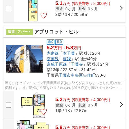
5.1
万
円
(管理費等：8,000円 )
0ヶ月
0ヶ月
敷金
礼金
2階 / 1R / 20.59㎡
アプリコット・ヒル
賃貸 | アパート
敷0
礼0
5.2
5.8
万円～
万円
内房線
「
本千葉
」駅 徒歩26分
京葉線
「
蘇我
」駅 徒歩40分
京成千原線
「
千葉寺
」駅 徒歩24分
築13年 / 22.57㎡～31.42㎡
千葉県
千葉市中央区
矢作町
590-8
近くにはセブンイレブン千葉青葉町店(徒歩5分)がありちょっとした買い物に
便利です。常に新鮮な空気を取り入れられる通風良好な間取りのアパート。
眺望良好なアパートで魅力的です。当...
5.2
万
円
(管理費等：4,000円 )
0ヶ月
0ヶ月
敷金
礼金
1階 / 1K / 22.57㎡
5.8
万
円
(管理費等：4,000円 )