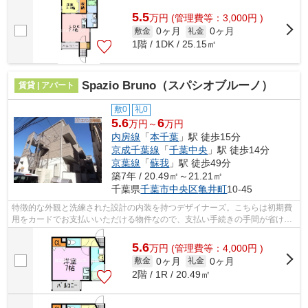
す。こちらは初期費用をカードでお支払い...
5.5
万
円
(管理費等：3,000円 )
0ヶ月
0ヶ月
敷金
礼金
1階 / 1DK / 25.15㎡
Spazio Bruno（スパシオブルーノ）
賃貸 | アパート
敷0
礼0
5.6
6
万円～
万円
内房線
「
本千葉
」駅 徒歩15分
京成千葉線
「
千葉中央
」駅 徒歩14分
京葉線
「
蘇我
」駅 徒歩49分
築7年 / 20.49㎡～21.21㎡
千葉県
千葉市中央区
亀井町
10-45
特徴的な外観と洗練された設計の内装を持つデザイナーズ。こちらは初期費
用をカードでお支払いいただける物件なので、支払い手続きの手間が省けま
す。眺望良好で景色が楽しめます。当...
5.6
万
円
(管理費等：4,000円 )
0ヶ月
0ヶ月
敷金
礼金
2階 / 1R / 20.49㎡