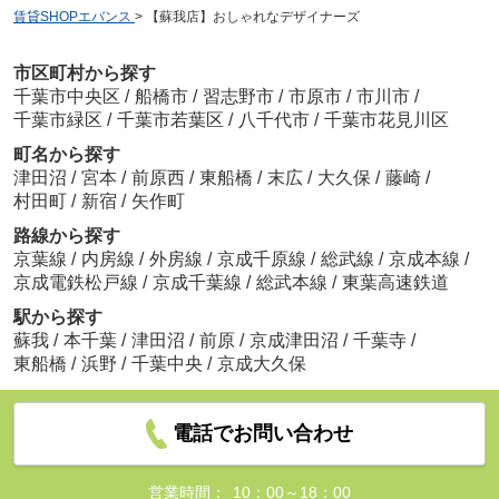
賃貸SHOPエバンス
>
【蘇我店】おしゃれなデザイナーズ
市区町村から探す
千葉市中央区
/
船橋市
/
習志野市
/
市原市
/
市川市
/
千葉市緑区
/
千葉市若葉区
/
八千代市
/
千葉市花見川区
町名から探す
津田沼
/
宮本
/
前原西
/
東船橋
/
末広
/
大久保
/
藤崎
/
村田町
/
新宿
/
矢作町
路線から探す
京葉線
/
内房線
/
外房線
/
京成千原線
/
総武線
/
京成本線
/
京成電鉄松戸線
/
京成千葉線
/
総武本線
/
東葉高速鉄道
駅から探す
蘇我
/
本千葉
/
津田沼
/
前原
/
京成津田沼
/
千葉寺
/
東船橋
/
浜野
/
千葉中央
/
京成大久保
電話でお問い合わせ
営業時間：
10：00～18：00