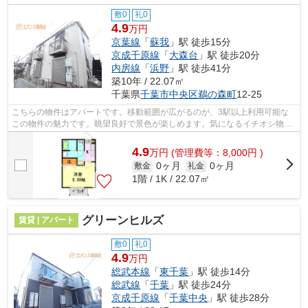
敷0
礼0
4.9
万円
京葉線
「
蘇我
」駅 徒歩15分
京成千原線
「
大森台
」駅 徒歩20分
内房線
「
浜野
」駅 徒歩41分
築10年 / 22.07㎡
千葉県
千葉市中央区
鵜の森町
12-25
こちらの物件はアパートです。移動範囲が広がるのが、3駅以上利用可能な
この物件の魅力です。眺望良好で景色が楽しめます。気になるイチオシ物件
情報：「Classy蘇我」。千葉市中央区エ...
4.9
万
円
(管理費等：8,000円 )
0ヶ月
0ヶ月
敷金
礼金
1階 / 1K / 22.07㎡
グリーンヒルズ
賃貸 | アパート
敷0
礼0
4.9
万円
総武本線
「
東千葉
」駅 徒歩14分
総武線
「
千葉
」駅 徒歩24分
京成千原線
「
千葉中央
」駅 徒歩28分