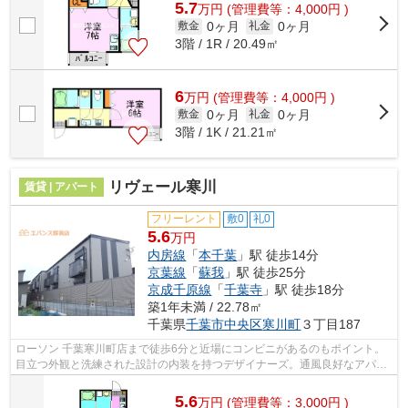
5.7
万
円
(管理費等：4,000円 )
0ヶ月
0ヶ月
敷金
礼金
3階 / 1R / 20.49㎡
6
万
円
(管理費等：4,000円 )
0ヶ月
0ヶ月
敷金
礼金
3階 / 1K / 21.21㎡
リヴェール寒川
賃貸 | アパート
フリーレント
敷0
礼0
5.6
万円
内房線
「
本千葉
」駅 徒歩14分
京葉線
「
蘇我
」駅 徒歩25分
京成千原線
「
千葉寺
」駅 徒歩18分
築1年未満 / 22.78㎡
千葉県
千葉市中央区
寒川町
３丁目187
ローソン 千葉寒川町店まで徒歩6分と近場にコンビニがあるのもポイント。
目立つ外観と洗練された設計の内装を持つデザイナーズ。通風良好なアパー
トは洗濯物も乾きやすくなっています...
5.6
万
円
(管理費等：3,000円 )