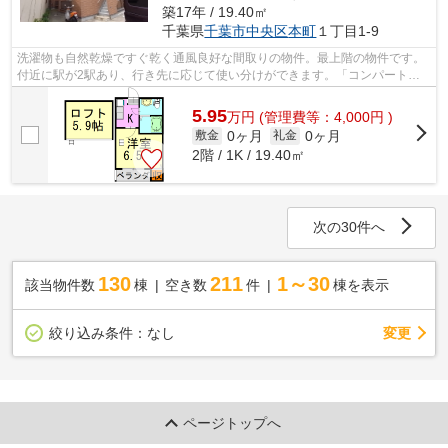
築17年 / 19.40㎡
千葉県
千葉市中央区
本町
１丁目1-9
洗濯物も自然乾燥ですぐ乾く通風良好な間取りの物件。最上階の物件です。
付近に駅が2駅あり、行き先に応じて使い分けができます。「コンパートメ
ントハウス千葉Ⅰ」の物件情報をお探し...
5.95
万
円
(管理費等：4,000円 )
0ヶ月
0ヶ月
敷金
礼金
2階 / 1K / 19.40㎡
次の30件へ
130
211
1～30
該当物件数
棟
空き数
件
棟を表示
変更
絞り込み条件：
なし
ページトップへ