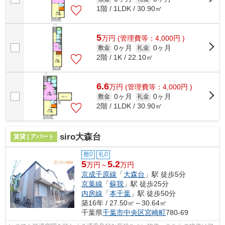
1階 / 1LDK / 30.90㎡
5
万
円
(管理費等：4,000円 )
0ヶ月
0ヶ月
敷金
礼金
2階 / 1K / 22.10㎡
6.6
万
円
(管理費等：4,000円 )
0ヶ月
0ヶ月
敷金
礼金
2階 / 1LDK / 30.90㎡
siro大森台
賃貸 | アパート
敷0
礼0
5
5.2
万円～
万円
京成千原線
「
大森台
」駅 徒歩5分
京葉線
「
蘇我
」駅 徒歩25分
内房線
「
本千葉
」駅 徒歩50分
築16年 / 27.50㎡～30.64㎡
千葉県
千葉市中央区
宮崎町
780-69