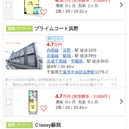
万
円
(管理費等：3,000円 )
0ヶ月
1ヶ月
敷金
礼金
1階 / 1R / 24.51㎡
プライムコート浜野
賃貸 | アパート
敷0
礼0
4.7
万円
内房線
「
浜野
」駅 徒歩10分
京葉線
「
蘇我
」駅 徒歩39分
京成千原線
「
学園前
」駅 徒歩36分
築8年 / 20.44㎡
千葉県
千葉市中央区
浜野町
1279-2
家から422mの場所に浜野郵便局があります。こちらの物件はアパートで
す。3駅以上利用可なので、お出かけの幅も広がるのが魅力です。「プライ
ムコート浜野」のここがイチオシ。内房線浜...
4.7
万
円
(管理費等：3,000円 )
0ヶ月
0ヶ月
敷金
礼金
1階 / 1K / 20.44㎡
Ｃlassy蘇我
賃貸 | アパート