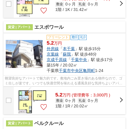
0ヶ月
0ヶ月
敷金
礼金
1階 / 1K / 31.42㎡
エスポワール
賃貸 | アパート
フリーレント
敷0
礼0
5.2
万円
外房線
「
本千葉
」駅 徒歩15分
京葉線
「
蘇我
」駅 徒歩48分
京成千原線
「
千葉中央
」駅 徒歩17分
築15年 / 20.02㎡
千葉県
千葉市中央区
亀岡町
1-24
眺望良好なアパートで魅力的です。敷地内ごみ置き場のある物件なので、ゴ
ミ出しが楽です。いつでも快適空間を味わえる通風良好な気持ちよいアパー
ト。ぜひ一度見ていただきたい、「エ...
5.2
万
円
(管理費等：3,000円 )
0ヶ月
0ヶ月
敷金
礼金
1階 / 1R / 20.02㎡
ベルクルール
賃貸 | アパート