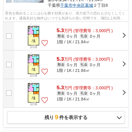
千葉県
千葉市中央区
葛城
２丁目8
景色を眺めることには心を癒す効果があり、視力低下の恐れも少なくしてく
れます。通風良好な物件はいつでも気持ちの良い空間です。3駅以上利用可
能な物件なのでアクセスの幅が広がりま...
5.3
万
円
(管理費等：3,000円 )
0ヶ月
0ヶ月
敷金
礼金
1階 / 1K / 21.84㎡
5.3
万
円
(管理費等：3,000円 )
0ヶ月
0ヶ月
敷金
礼金
1階 / 1K / 21.84㎡
5.3
万
円
(管理費等：3,000円 )
0ヶ月
0ヶ月
敷金
礼金
1階 / 1K / 21.84㎡
9
残り
件を表示する