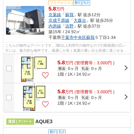
フリーレント
敷0
礼0
5.8
万円
京葉線
「
蘇我
」駅 徒歩12分
京成千原線
「
大森台
」駅 徒歩25分
内房線
「
浜野
」駅 徒歩37分
築15年 / 24.92㎡
千葉県
千葉市中央区
蘇我
５丁目1-34
こちらの物件はアパートです。3駅以上利用可の物件なので行動範囲の広い
方には、魅力的な物件です。風通しが良く真夏の暑い日も快適に過ごせる物
件です。気になるイチオシ物件情報：「...
5.8
万
円
(管理費等：3,000円 )
0ヶ月
0ヶ月
敷金
礼金
1階 / 1K / 24.92㎡
5.8
万
円
(管理費等：3,000円 )
0ヶ月
0ヶ月
敷金
礼金
1階 / 1K / 24.92㎡
AQUE3
賃貸 | アパート
敷0
礼0