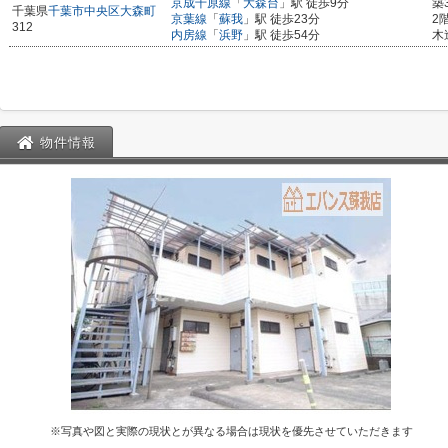
京成千原線
「
大森台
」駅 徒歩9分
築
千葉県
千葉市中央区
大森町
京葉線
「
蘇我
」駅 徒歩23分
2
312
内房線
「
浜野
」駅 徒歩54分
木
物件情報
※写真や図と実際の現状とが異なる場合は現状を優先させていただきます