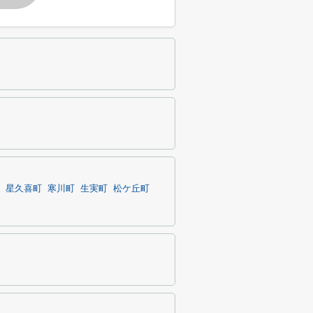
星久喜町
寒川町
生実町
松ケ丘町