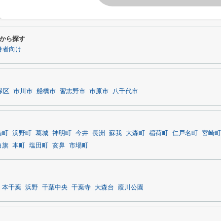
から探す
身者向け
緑区
市川市
船橋市
習志野市
市原市
八千代市
南町
浜野町
葛城
神明町
今井
長洲
蘇我
大森町
稲荷町
仁戸名町
宮崎町
白旗
本町
塩田町
亥鼻
市場町
本千葉
浜野
千葉中央
千葉寺
大森台
葭川公園