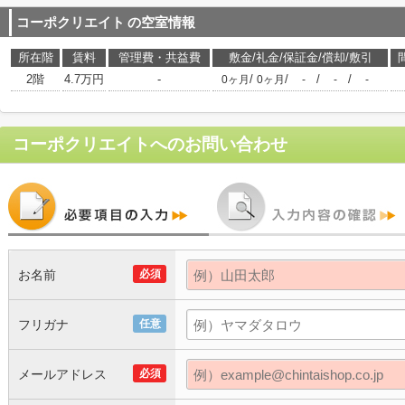
コーポクリエイト
の空室情報
所在階
賃料
管理費・共益費
敷金/礼金/保証金/償却/敷引
2階
4.7万円
-
/
/
/
/
0ヶ月
0ヶ月
-
-
-
コーポクリエイト
へのお問い合わせ
お名前
必須
フリガナ
任意
メールアドレス
必須