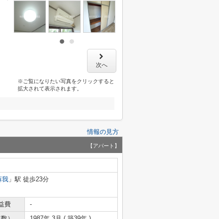
次へ
※ご覧になりたい写真をクリックすると
拡大されて表示されます。
情報の見方
【アパート】
蘇我
」駅 徒歩23分
益費
-
年数）
1987年 3月 ( 築39年 )