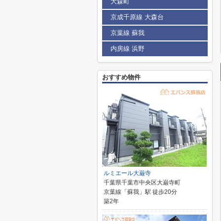
大森町
京成千原線 大森台
京葉線 蘇我
内房線 浜野
おすすめ物件
ルミエール大巌寺
千葉県千葉市中央区大巌寺町
京葉線「蘇我」駅 徒歩20分
築2年