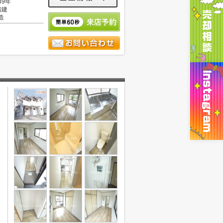
39年
階建
造