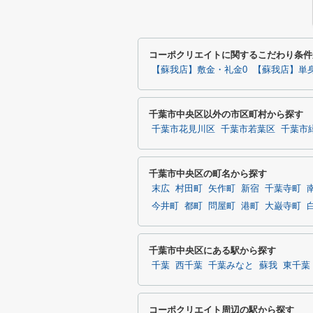
コーポクリエイトに関するこだわり条件
【蘇我店】敷金・礼金0
【蘇我店】単
千葉市中央区以外の市区町村から探す
千葉市花見川区
千葉市若葉区
千葉市
千葉市中央区の町名から探す
末広
村田町
矢作町
新宿
千葉寺町
今井町
都町
問屋町
港町
大巌寺町
千葉市中央区にある駅から探す
千葉
西千葉
千葉みなと
蘇我
東千葉
コーポクリエイト周辺の駅から探す