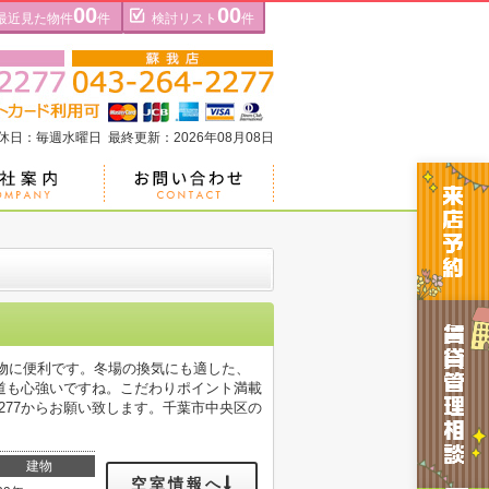
00
00
最近見た物件
件
検討リスト
件
定休日：毎週水曜日 最終更新：2026年08月08日
い物に便利です。冬場の換気にも適した、
道も心強いですね。こだわりポイント満載
2277からお願い致します。千葉市中央区の
建物
空室情報へ