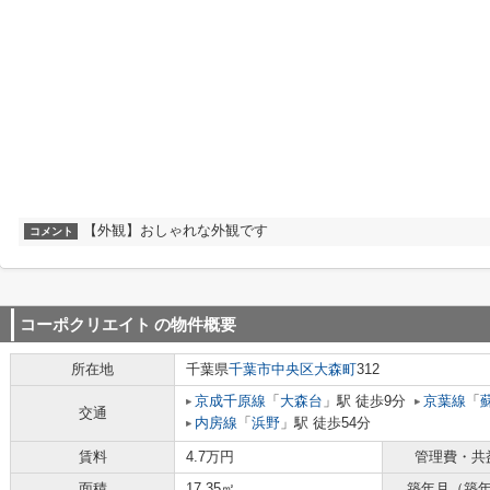
【外観】おしゃれな外観です
コメント
コーポクリエイト
の物件概要
所在地
千葉県
千葉市中央区
大森町
312
京成千原線
「
大森台
」駅 徒歩9分
京葉線
「
交通
内房線
「
浜野
」駅 徒歩54分
賃料
4.7万円
管理費・共
面積
17.35㎡
築年月（築