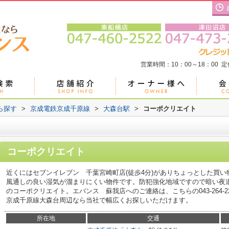
営業時間：10：00～18：00 
ら探す
>
京成電鉄京成千原線
>
大森台駅
>
コーポクリエイト
コーポクリエイト
近くにはセブンイレブン 千葉宮崎町店(徒歩4分)がありちょっとした買
風通しの良い湿気が溜まりにくい物件です。防犯強化地域ですので暗い夜
のコーポクリエイト。エバンス 蘇我店へのご連絡は、こちらの043-264-
京成千原線大森台周辺なら当社で幅広くお探しいただけます。
所在地
交通