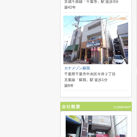
京成千原線「千葉寺」駅 徒歩3分
築42年
カナメゾン蘇我
千葉県千葉市中央区今井２丁目
京葉線「蘇我」駅 徒歩1分
築8年