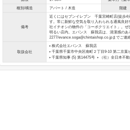
種別/構造
アパート / 木造
階建
近くにはセブンイレブン 千葉宮崎町店(徒歩4
す。常に新鮮な空気を取り入れられる通風良好
備考
社イチオシの物件の「コーポクリエイト」。ぜ
明るい店内。エバンス 蘇我店は、清潔感のある対
2277/evance.soga@chintaishop.co.jpま
株式会社エバンス 蘇我店
千葉県千葉市中央区南町２丁目9-10 第二京葉
取扱会社
千葉県知事 (5) 第14475号
（社）全日本不動