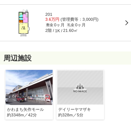
201
3.6万円
(管理費等：3,000円)
0ヶ月
0ヶ月
敷金
礼金
2階
21.60㎡
1K
周辺施設
かわまち矢作モール
デイリーヤマザキ
約3348m／42分
約328m／5分