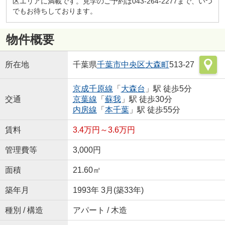
区エリアに満載です。見学のご予約は043-264-2277まで、いつ
でもお待ちしております。
物件概要
所在地
千葉県
千葉市中央区
大森町
513-27
京成千原線
「
大森台
」駅 徒歩5分
交通
京葉線
「
蘇我
」駅 徒歩30分
内房線
「
本千葉
」駅 徒歩55分
賃料
3.4万円～3.6万円
管理費等
3,000円
面積
21.60㎡
築年月
1993年 3月(築33年)
種別 / 構造
アパート / 木造