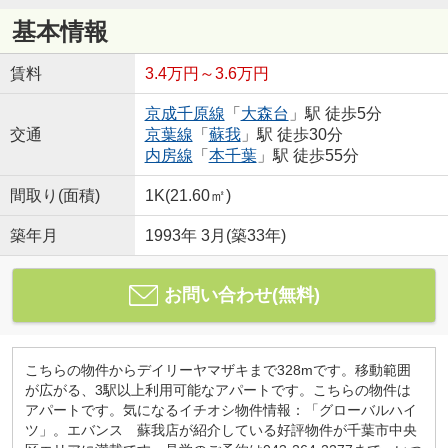
基本情報
賃料
3.4万円～3.6万円
京成千原線
「
大森台
」駅 徒歩5分
交通
京葉線
「
蘇我
」駅 徒歩30分
内房線
「
本千葉
」駅 徒歩55分
間取り(面積)
1K(21.60㎡)
築年月
1993年 3月(築33年)
お問い合わせ(無料)
こちらの物件からデイリーヤマザキまで328mです。移動範囲
が広がる、3駅以上利用可能なアパートです。こちらの物件は
アパートです。気になるイチオシ物件情報：「グローバルハイ
ツ」。エバンス 蘇我店が紹介している好評物件が千葉市中央