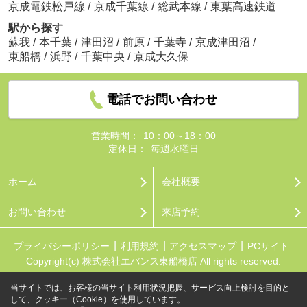
京成電鉄松戸線
/
京成千葉線
/
総武本線
/
東葉高速鉄道
駅から探す
蘇我
/
本千葉
/
津田沼
/
前原
/
千葉寺
/
京成津田沼
/
東船橋
/
浜野
/
千葉中央
/
京成大久保
電話でお問い合わせ
営業時間：
10：00～18：00
定休日：
毎週水曜日
ホーム
会社概要
お問い合わせ
来店予約
プライバシーポリシー
利用規約
アクセスマップ
PCサイト
Copyright(c) 株式会社エバンス東船橋店 All rights reserved.
当サイトでは、お客様の当サイト利用状況把握、サービス向上検討を目的と
して、クッキー（Cookie）を使用しています。