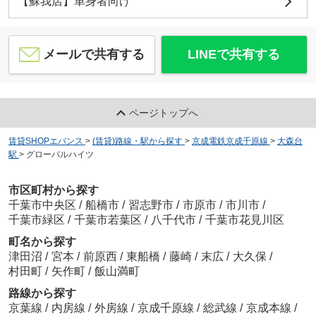
【蘇我店】単身者向け
メールで共有する
LINEで共有する
ページトップへ
賃貸SHOPエバンス
>
(賃貸)路線・駅から探す
>
京成電鉄京成千原線
>
大森台
駅
>
グローバルハイツ
市区町村から探す
千葉市中央区
/
船橋市
/
習志野市
/
市原市
/
市川市
/
千葉市緑区
/
千葉市若葉区
/
八千代市
/
千葉市花見川区
町名から探す
津田沼
/
宮本
/
前原西
/
東船橋
/
藤崎
/
末広
/
大久保
/
村田町
/
矢作町
/
飯山満町
路線から探す
京葉線
/
内房線
/
外房線
/
京成千原線
/
総武線
/
京成本線
/