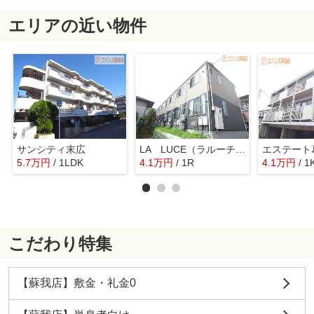
エリアの近い物件
サンシティ末広
LA LUCE（ラルーチェ）
エステート
5.7
万
円
/ 1LDK
4.1
万
円
/ 1R
4.1
万
円
/ 1
こだわり特集
【蘇我店】敷金・礼金0