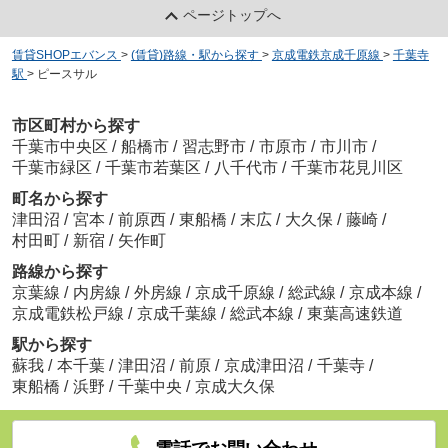
ページトップへ
賃貸SHOPエバンス
>
(賃貸)路線・駅から探す
>
京成電鉄京成千原線
>
千葉寺
駅
>
ピースサル
市区町村から探す
千葉市中央区
/
船橋市
/
習志野市
/
市原市
/
市川市
/
千葉市緑区
/
千葉市若葉区
/
八千代市
/
千葉市花見川区
町名から探す
津田沼
/
宮本
/
前原西
/
東船橋
/
末広
/
大久保
/
藤崎
/
村田町
/
新宿
/
矢作町
路線から探す
京葉線
/
内房線
/
外房線
/
京成千原線
/
総武線
/
京成本線
/
京成電鉄松戸線
/
京成千葉線
/
総武本線
/
東葉高速鉄道
駅から探す
蘇我
/
本千葉
/
津田沼
/
前原
/
京成津田沼
/
千葉寺
/
東船橋
/
浜野
/
千葉中央
/
京成大久保