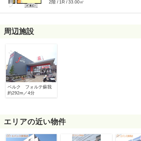
2階
33.00㎡
1R
周辺施設
ベルク フォルテ蘇我
約292m／4分
エリアの近い物件