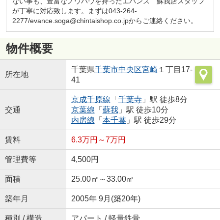
ない事も、豊富なノウハウを持ったエバンス 蘇我店スタッフ
が丁寧に対応致します。まずは043-264-
2277/evance.soga@chintaishop.co.jpからご連絡ください。
物件概要
千葉県
千葉市中央区
宮崎
１丁目17-
所在地
41
京成千原線
「
千葉寺
」駅 徒歩8分
交通
京葉線
「
蘇我
」駅 徒歩10分
内房線
「
本千葉
」駅 徒歩29分
賃料
6.3万円～7万円
管理費等
4,500円
面積
25.00㎡～33.00㎡
築年月
2005年 9月(築20年)
種別 / 構造
アパート / 軽量鉄骨