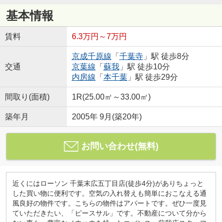
基本情報
賃料
6.3万円～7万円
京成千原線
「
千葉寺
」駅 徒歩8分
交通
京葉線
「
蘇我
」駅 徒歩10分
内房線
「
本千葉
」駅 徒歩29分
間取り(面積)
1R(25.00㎡～33.00㎡)
築年月
2005年 9月(築20年)
お問い合わせ(無料)
近くにはローソン 千葉末広五丁目店(徒歩4分)がありちょっと
した買い物に便利です。空気の入れ替えも簡単におこなえる通
風良好の物件です。こちらの物件はアパートです。ぜひ一度見
ていただきたい、「ピースサル」です。不動産について分から