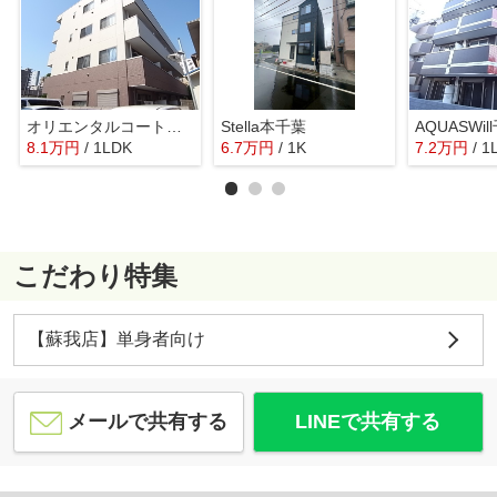
オリエンタルコート千葉中央Ⅱ
Stella本千葉
AQUASWil
8.1
万
円
/ 1LDK
6.7
万
円
/ 1K
7.2
万
円
/ 1
こだわり特集
【蘇我店】単身者向け
メールで共有する
LINEで共有する