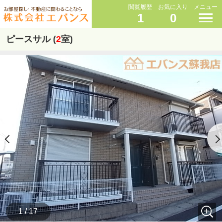
閲覧履歴
お気に入り
メニュー
1
0
ピースサル (
2
室)
1 / 17